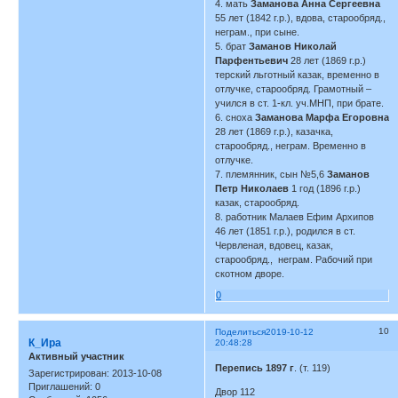
4. мать
Заманова Анна Сергеевна
55 лет (1842 г.р.), вдова, старообряд.,
неграм., при сыне.
5. брат
Заманов Николай
Парфентьевич
28 лет (1869 г.р.)
терский льготный казак, временно в
отлучке, старообряд. Грамотный –
учился в ст. 1-кл. уч.МНП, при брате.
6. сноха
Заманова Марфа Егоровна
28 лет (1869 г.р.), казачка,
старообряд., неграм. Временно в
отлучке.
7. племянник, сын №5,6
Заманов
Петр Николаев
1 год (1896 г.р.)
казак, старообряд.
8. работник Малаев Ефим Архипов
46 лет (1851 г.р.), родился в ст.
Червленая, вдовец, казак,
старообряд., неграм. Рабочий при
скотном дворе.
0
10
Поделиться
2019-10-12
К_Ира
20:48:28
Активный участник
Перепись 1897 г
. (т. 119)
Зарегистрирован
: 2013-10-08
Приглашений:
0
Двор 112