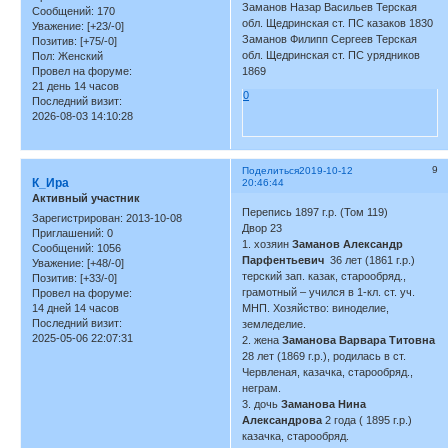
Заманов Назар Васильев Терская
Сообщений:
170
обл. Щедринская ст. ПС казаков 1830
Уважение:
[+23/-0]
Заманов Филипп Сергеев Терская
Позитив:
[+75/-0]
обл. Щедринская ст. ПС урядников
Пол:
Женский
Провел на форуме:
1869
21 день 14 часов
0
Последний визит:
2026-08-03 14:10:28
9
Поделиться
2019-10-12
К_Ира
20:46:44
Активный участник
Перепись 1897 г.р. (Том 119)
Зарегистрирован
: 2013-10-08
Двор 23
Приглашений:
0
1. хозяин
Заманов Александр
Сообщений:
1056
Парфентьевич
36 лет (1861 г.р.)
Уважение:
[+48/-0]
терский зап. казак, старообряд.,
Позитив:
[+33/-0]
грамотный – учился в 1-кл. ст. уч.
Провел на форуме:
14 дней 14 часов
МНП. Хозяйство: виноделие,
Последний визит:
земледелие.
2025-05-06 22:07:31
2. жена
Заманова Варвара Титовна
28 лет (1869 г.р.), родилась в ст.
Червленая, казачка, старообряд.,
неграм.
3. дочь
Заманова Нина
Александрова
2 года ( 1895 г.р.)
казачка, старообряд.