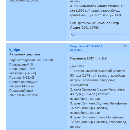
2025-05-06 22:07:31
неграм.
3. сын
Заманов Лукьян Михеев
17
лет (1880 г.р.) казак, старообряд.,
грамотный – уч. в ст. нач. уч. МНП.
( см. фото выше:
Заманов Петр
Лукич
(1901-1978))
+1
12
Поделиться
2019-10-12
К_Ира
20:51:11
Активный участник
Перепись 1897 г.
(т. 119)
Зарегистрирован
: 2013-10-08
Приглашений:
0
Двор 158
Сообщений:
1056
1. хозяин Свиткин Малафей Архипов
Уважение:
[+48/-0]
53 года (1844 г.р.), казак, старообряд.,
Позитив:
[+33/-0]
неграм. Хозяйство: виноделие,
Провел на форуме:
земледелие
14 дней 14 часов
2. жена Свиткина Агафия Федотьева
Последний визит:
43 года ( 1854 г.р.) казачка,
2025-05-06 22:07:31
старообряд., неграм.
3. дочь Свиткина Акулина Малафеева
16 лет (1881 г.р.) казачка,
старообряд., неграм.
4. дочь Свиткина Елена Малафеева
12 лет( 1885 г.р.) казачка, старообряд,
неграм.