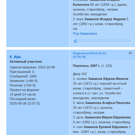
Калинова
58 лет (1839 г.р.), вдова,
казачка, старообряд., неграм.
Хозяйство: виноделие
2. внук
Заманов Исидор Фадеев
5
лет (1892 г.р.) казак, старообряд.
см.
Род Замановых
+1
16
Поделиться
2019-10-12
К_Ира
20:56:39
Активный участник
Перепись 1897 г.
(т. 120)
Зарегистрирован
: 2013-10-08
Приглашений:
0
Двор 102
Сообщений:
1056
1. хозяин
Заманов Ефрем Иванов
Уважение:
[+48/-0]
25 лет (1872 г.р.) терский льготный
Позитив:
[+33/-0]
казак, старообряд., грамотный –
Провел на форуме:
учился в ст. нач. уч. Хозяйство:
14 дней 14 часов
виноделие, земледелие
Последний визит:
2. жена
Заманова Агафья Пвалова
2025-05-06 22:07:31
25 лет (1872 г.р.), казачка,
старообряд., неграм.
3. дочь
Заманова Мария Ефремова
5 лет (1892 г.р.), казачка, старообряд.
4. сын
Заманов Еремей Ефремов
3
мес. (1897 г.р.), казак, старообряд.