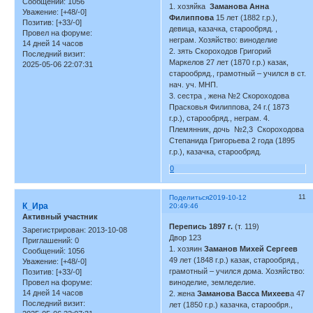
Сообщений:
1056
1. хозяйка
Заманова Анна
Уважение:
[+48/-0]
Филиппова
15 лет (1882 г.р.),
Позитив:
[+33/-0]
девица, казачка, старообряд. ,
Провел на форуме:
неграм. Хозяйство: виноделие
14 дней 14 часов
2. зять Скороходов Григорий
Последний визит:
Маркелов 27 лет (1870 г.р.) казак,
2025-05-06 22:07:31
старообряд., грамотный – учился в ст.
нач. уч. МНП.
3. сестра , жена №2 Скороходова
Прасковья Филиппова, 24 г.( 1873
г.р.), старообряд., неграм. 4.
Племянник, дочь №2,3 Скороходова
Степанида Григорьева 2 года (1895
г.р.), казачка, старообряд.
0
11
Поделиться
2019-10-12
К_Ира
20:49:46
Активный участник
Перепись 1897 г.
(т. 119)
Зарегистрирован
: 2013-10-08
Двор 123
Приглашений:
0
1. хозяин
Заманов Михей Сергеев
Сообщений:
1056
49 лет (1848 г.р.) казак, старообряд.,
Уважение:
[+48/-0]
грамотный – учился дома. Хозяйство:
Позитив:
[+33/-0]
виноделие, земледелие.
Провел на форуме:
14 дней 14 часов
2. жена
Заманова Васса Михеев
а 47
Последний визит:
лет (1850 г.р.) казачка, старообря.,