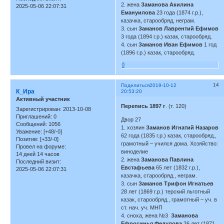
2. жена
Заманова Акилина
2025-05-06 22:07:31
Емануилова
23 года (1874 г.р.),
казачка, старообряд, неграм.
3. сын
Заманов Лаврентий Ефимов
3 года (1894 г.р.) казак, старообряд.
4. сын
Заманов Иван Ефимов
1 год
(1896 г.р.) казак, старообряд.
0
14
Поделиться
2019-10-12
К_Ира
20:53:20
Активный участник
Перепись 1897 г
. (т. 120)
Зарегистрирован
: 2013-10-08
Приглашений:
0
Двор 27
Сообщений:
1056
1. хозяин
Заманов Игнатий Назаров
Уважение:
[+48/-0]
62 года (1835 г.р.) казак, старообряд.,
Позитив:
[+33/-0]
грамотный – учился дома. Хозяйство:
Провел на форуме:
виноделие
14 дней 14 часов
2. жена
Заманова Павлина
Последний визит:
Евстафьева
65 лет (1832 г.р.),
2025-05-06 22:07:31
казачка, старообряд., неграм.
3. сын
Заманов Трифон Игнатьев
28 лет (1869 г.р.) терский льготный
казак, старообряд., грамотный – уч. в
ст. нач. уч. МНП
4. сноха, жена №3
Заманова
Ефросинья Федулова
26 лет (1871