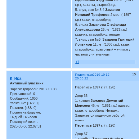
г.р.), казачка, старообряд.
5. внук, сын № 3,4
Заманов
Ионикий Трифонов
2 мес. ( 1897
г.р.) казак, старообряд.
6. сноха
Заманова Стефанида
Александрова
25 лет (1872 г.р.)
казачка, старообряд, неграм.
7. внук, сын №6
Заманов Григорий
Логвинов
11 лет (1886 г.р.), казак,
старообряд., грамотный – учится у
частной учительницы.
+1
15
Поделиться
2019-10-12
К_Ира
20:55:22
Активный участник
Перепись 1897 г.
(т. 120)
Зарегистрирован
: 2013-10-08
Приглашений:
0
Двор 33
Сообщений:
1056
1. хозяин
Заманов Дементий
Уважение:
[+48/-0]
Моисеев
46 лет (1851 г.р.) вдовец,
Позитив:
[+33/-0]
казак, старообряд. Неграм.,
Провел на форуме:
Занимается поденною работой.
14 дней 14 часов
-------
Последний визит:
Перепись 1897 г.
(т. 120)
2025-05-06 22:07:31
Двор 37
1.хозяйка
Заманова Агафья