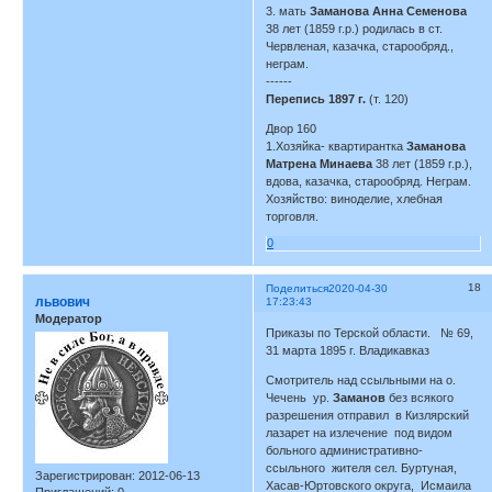
3. мать
Заманова Анна Семенова
38 лет (1859 г.р.) родилась в ст.
Червленая, казачка, старообряд.,
неграм.
------
Перепись 1897 г.
(т. 120)
Двор 160
1.Хозяйка- квартирантка
Заманова
Матрена Минаева
38 лет (1859 г.р.),
вдова, казачка, старообряд. Неграм.
Хозяйство: виноделие, хлебная
торговля.
0
18
Поделиться
2020-04-30
львович
17:23:43
Модератор
Приказы по Терской области. № 69,
31 марта 1895 г. Владикавказ
Смотритель над ссыльными на о.
Чечень ур.
Заманов
без всякого
разрешения отправил в Кизлярский
лазарет на излечение под видом
больного административно-
ссыльного жителя сел. Буртуная,
Зарегистрирован
: 2012-06-13
Хасав-Юртовского округа, Исмаила