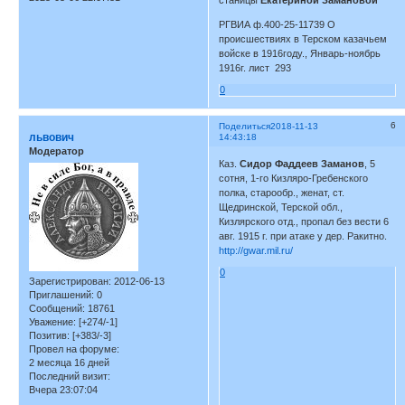
РГВИА ф.400-25-11739 О
происшествиях в Терском казачьем
войске в 1916году., Январь-ноябрь
1916г. лист 293
0
6
Поделиться
2018-11-13
львович
14:43:18
Модератор
Каз.
Сидор Фаддеев Заманов
, 5
сотня, 1-го Кизляро-Гребенского
полка, старообр., женат, ст.
Щедринской, Терской обл.,
Кизлярского отд., пропал без вести 6
авг. 1915 г. при атаке у дер. Ракитно.
http://gwar.mil.ru/
0
Зарегистрирован
: 2012-06-13
Приглашений:
0
Сообщений:
18761
Уважение:
[+274/-1]
Позитив:
[+383/-3]
Провел на форуме:
2 месяца 16 дней
Последний визит:
Вчера 23:07:04