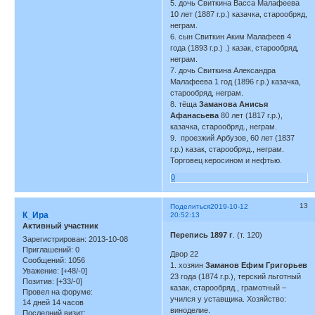
5. дочь Свиткина Васса Малафеева
10 лет (1887 г.р.) казачка, старообряд,
неграм.
6. сын Свиткин Аким Малафеев 4
года (1893 г.р.) .) казак, старообряд,
неграм.
7. дочь Свиткина Александра
Малафеева 1 год (1896 г.р.) казачка,
старообряд, неграм.
8. тёща
Заманова Анисья
Афанасьева
80 лет (1817 г.р.),
казачка, старообряд., неграм.
9. проезжий Арбузов, 60 лет (1837
г.р.) казак, старообряд., неграм.
Торговец керосином и нефтью.
0
13
Поделиться
2019-10-12
К_Ира
20:52:13
Активный участник
Перепись 1897 г
. (т. 120)
Зарегистрирован
: 2013-10-08
Приглашений:
0
Двор 22
Сообщений:
1056
1. хозяин
Заманов Ефим Григорьев
Уважение:
[+48/-0]
23 года (1874 г.р.), терский льготный
Позитив:
[+33/-0]
казак, старообряд., грамотный –
Провел на форуме:
учился у уставщика. Хозяйство:
14 дней 14 часов
виноделие.
Последний визит: