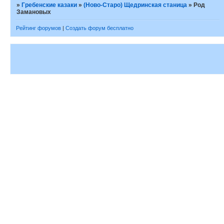
»
Гребенские казаки
»
(Ново-Старо) Щедринская станица
»
Род
Замановых
Рейтинг форумов
|
Создать форум бесплатно