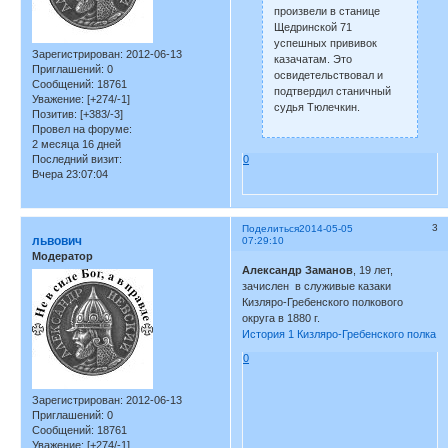
произвели в станице
Щедринской 71
успешных прививок
Зарегистрирован
: 2012-06-13
казачатам. Это
Приглашений:
0
освидетельствовал и
Сообщений:
18761
подтвердил станичный
Уважение:
[+274/-1]
судья Тюлечкин.
Позитив:
[+383/-3]
Провел на форуме:
2 месяца 16 дней
0
Последний визит:
Вчера 23:07:04
3
Поделиться
2014-05-05
львович
07:29:10
Модератор
Александр Заманов
, 19 лет,
зачислен в служивые казаки
Кизляро-Гребенского полкового
округа в 1880 г.
История 1 Кизляро-Гребенского полка
0
Зарегистрирован
: 2012-06-13
Приглашений:
0
Сообщений:
18761
Уважение:
[+274/-1]