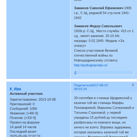
Заманов Савелий Ефимович
1905
г.р., С-Щ, рядовой 54 стр.полк 1941-
1942
Заманов Федор Савельевич
1926г.р. С-Щ, Место службы: 415 сп 1
сд , имеет ранение 20.10.44г.
награды: 0.02.1945- Медаль «За
отвагу»
Список участников Великой
отечественной войны по
Новощедринскому с/совету
http://podvignaroda.ru/
0
5
Поделиться
2017-08-15
К_Ира
08:03:16
Активный участник
29 сентября в станице Щедринской у
Зарегистрирован
: 2013-10-08
казачки той же станицы Марфы
Приглашений:
0
Пономаревой, Марьяны Сатваловой и
Сообщений:
1056
Татьяны Стреловой, у первой
Уважение:
[+48/-0]
украдены 15 рублей,ау последних
Позитив:
[+33/-0]
разбросаны по комнате вещи, но
Провел на форуме:
14 дней 14 часов
ничего не взято. Воровка задержана,
Последний визит:
которая оказалась казачкой той же
2025-05-06 22:07:31
станицы
Екатериной Замановой