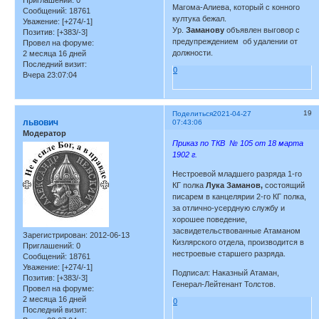
Приглашений:
0
Магома-Алиева, который с конного
Сообщений:
18761
култука бежал.
Уважение:
[+274/-1]
Ур.
Заманову
объявлен выговор с
Позитив:
[+383/-3]
предупреждением об удалении от
Провел на форуме:
должности.
2 месяца 16 дней
Последний визит:
0
Вчера 23:07:04
19
Поделиться
2021-04-27
львович
07:43:06
Модератор
Приказ по ТКВ № 105 от 18 марта
1902 г.
Нестроевой младшего разряда 1-го
КГ полка
Лука Заманов,
состоящий
писарем в канцелярии 2-го КГ полка,
за отлично-усердную службу и
хорошее поведение,
засвидетельствованные Атаманом
Зарегистрирован
: 2012-06-13
Кизлярского отдела, производится в
Приглашений:
0
нестроевые старшего разряда.
Сообщений:
18761
Уважение:
[+274/-1]
Подписал: Наказный Атаман,
Позитив:
[+383/-3]
Генерал-Лейтенант Толстов.
Провел на форуме:
2 месяца 16 дней
0
Последний визит: