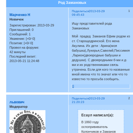
Род Замановых
1
Поделиться
2013-03-29
Марченко Н
09:45:43
Новичок
Ищу представителей рода
Зарегистрирован
: 2013-03-29
Замановых
Приглашений:
0
Сообщений:
1
Мой прадед Заманов Ефим родом из
Уважение:
[+0/-0]
ст. Старощедринской. Его жена
Позитив:
[+0/-0]
Акулина. Их дети : Арина(моя
Провел на форуме:
бабушка),Лукерья,Савелий,Писсимея,
42 минуты
,Ларион(двоюродные бабушки и
Последний визит:
дедушки). С двоюродными б-ми и д-
2013-05-21 11:24:48
ми и их родственниками связь
утрачена. Если для кого то названные
мной имена что то значат или что то
известно то просьба сообщить.
0
2
Поделиться
2013-03-29
львович
21:20:23
Модератор
Есаул написал(а):
В 1860 году
оспопрививатель
Колончиков и Заманов