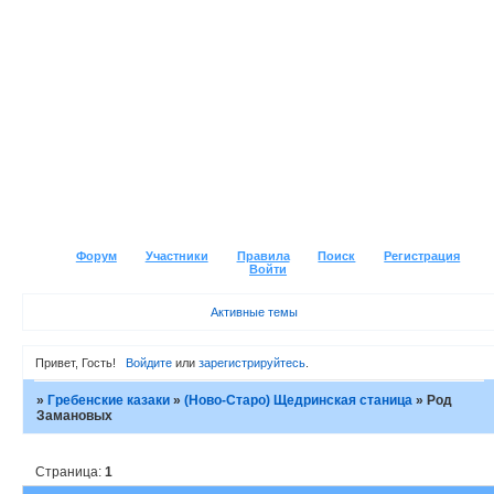
Форум
Участники
Правила
Поиск
Регистрация
Войти
Активные темы
Привет, Гость!
Войдите
или
зарегистрируйтесь
.
»
Гребенские казаки
»
(Ново-Старо) Щедринская станица
»
Род
Замановых
Страница:
1