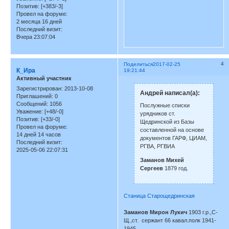
Позитив:
[+383/-3]
Провел на форуме:
2 месяца 16 дней
Последний визит:
Вчера 23:07:04
4
Поделиться
2017-02-25
К_Ира
19:21:44
Активный участник
Зарегистрирован
: 2013-10-08
Андрей написал(а):
Приглашений:
0
Сообщений:
1056
Послужные списки
Уважение:
[+48/-0]
урядников ст.
Позитив:
[+33/-0]
Щедринской из Базы
Провел на форуме:
составленной на основе
14 дней 14 часов
документов ГАРФ, ЦИАМ,
Последний визит:
РГВА, РГВИА
2025-05-06 22:07:31
Заманов Михей
Сергеев
1879 год.
Станица Старощедринская
Заманов Мирон Лукич
1903 г.р.,С-
Щ.,ст. сержант 66 кавал.полк 1941-
1945