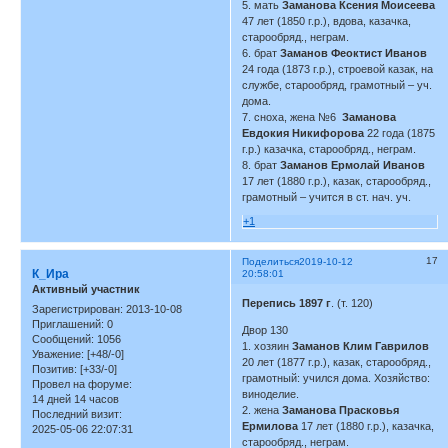
5. мать
Заманова Ксения Моисеева
47 лет (1850 г.р.), вдова, казачка,
старообряд., неграм.
6. брат
Заманов Феоктист Иванов
24 года (1873 г.р.), строевой казак, на
службе, старообряд, грамотный – уч.
дома.
7. сноха, жена №6
Заманова
Евдокия Никифорова
22 года (1875
г.р.) казачка, старообряд., неграм.
8. брат
Заманов Ермолай Иванов
17 лет (1880 г.р.), казак, старообряд.,
грамотный – учится в ст. нач. уч.
+1
17
Поделиться
2019-10-12
К_Ира
20:58:01
Активный участник
Перепись 1897 г
. (т. 120)
Зарегистрирован
: 2013-10-08
Приглашений:
0
Двор 130
Сообщений:
1056
1. хозяин
Заманов Клим Гаврилов
Уважение:
[+48/-0]
20 лет (1877 г.р.), казак, старообряд.,
Позитив:
[+33/-0]
грамотный: учился дома. Хозяйство:
Провел на форуме:
виноделие.
14 дней 14 часов
2. жена
Заманова Прасковья
Последний визит:
Ермилова
17 лет (1880 г.р.), казачка,
2025-05-06 22:07:31
старообряд., неграм.