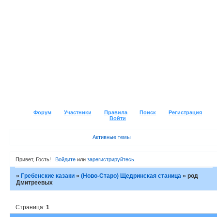
Форум
Участники
Правила
Поиск
Регистрация
Войти
Активные темы
Привет, Гость!
Войдите
или
зарегистрируйтесь
.
»
Гребенские казаки
»
(Ново-Старо) Щедринская станица
»
род
Дмитреевых
Страница:
1