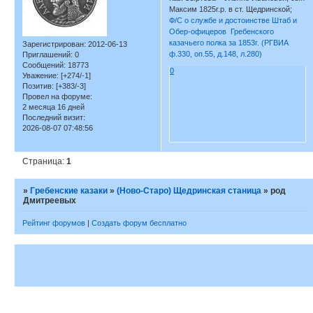
Максим 1825г.р. в ст. Щедринской;
Ф/С о службе и достоинстве Штаб и
Обер-офицеров Гребенского
казачьего полка за 1853г. (РГВИА
Зарегистрирован
: 2012-06-13
ф.330, оп.55, д.148, л.280)
Приглашений:
0
Сообщений:
18773
0
Уважение:
[+274/-1]
Позитив:
[+383/-3]
Провел на форуме:
2 месяца 16 дней
Последний визит:
2026-08-07 07:48:56
Страница:
1
»
Гребенские казаки
»
(Ново-Старо) Щедринская станица
»
род
Дмитреевых
Рейтинг форумов
|
Создать форум бесплатно