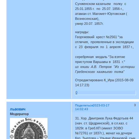
Сунженском казачьем полку с
25.01.1855 г. по 25.07. 1856 г.,
атаман ст. Магомет-Юртовская (
Вознесенская),
умер 20.07. 1857г.
награды:
Георгиевкий крест №2561 "за
отличия, проявленные в экспедиции
с 23 февраля по 1 апреля 1837 г.,
серебряная медаль "За взятие
приступом Варшавы в 1831 г."
из книги А.В. Петров "Из истории
Гребенского казачьего полка"
Отредактировано К_Ира (2015-08-09
14:17:23)
0
3
Поделиться
2023-03-17
львович
14:02:43
Модератор
31. Хор. Дмитриев Лука Федотьев 44
(нач. ст. Щедринской), в сл.каз. с
1829г. в Греб.КП (имеет ЗОВО
№72761 от 1837г.), женат на дочери
Каз. Зыртова – Ульяне Ивановой, сын