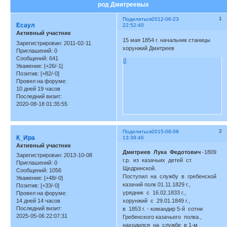
род Дмитреевых
1
Поделиться
2012-06-23
Есаул
22:52:40
Активный участник
15 мая 1854 г. начальник станицы
Зарегистрирован
: 2011-02-11
хорунжий Дмитреев
Приглашений:
0
Сообщений:
641
0
Уважение:
[+26/-1]
Позитив:
[+82/-0]
Провел на форуме:
10 дней 19 часов
Последний визит:
2020-08-18 01:35:55
2
Поделиться
2015-08-09
К_Ира
13:39:46
Активный участник
Дмитриев Лука Федотович
-1809
Зарегистрирован
: 2013-10-08
г.р. из казачьих детей ст.
Приглашений:
0
Щедринской.
Сообщений:
1056
Поступил на службу в гребенской
Уважение:
[+48/-0]
казачий полк 01.11.1829 г.,
Позитив:
[+33/-0]
урядник с 16.02.1833 г.,
Провел на форуме:
14 дней 14 часов
хорунжий с 29.01.1849 г.,
Последний визит:
в 1853 г. - командир 5-й сотни
2025-05-06 22:07:31
Гребенского казачьего полка.,
находился на службе в 1-м