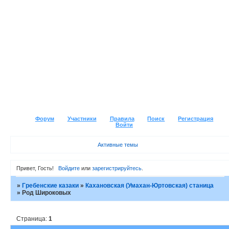
Форум
Участники
Правила
Поиск
Регистрация
Войти
Активные темы
Привет, Гость!
Войдите
или
зарегистрируйтесь
.
»
Гребенские казаки
»
Кахановская (Умахан-Юртовская) станица
»
Род Широковых
Страница:
1