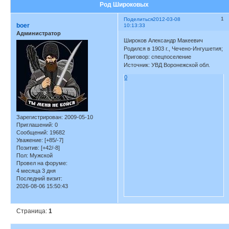
Род Широковых
1
Поделиться
2012-03-08
boer
10:13:33
Администратор
Широков Александр Макеевич
Родился в 1903 г., Чечено-Ингушетия;
Приговор: спецпоселение
Источник: УВД Воронежской обл.
0
Зарегистрирован
: 2009-05-10
Приглашений:
0
Сообщений:
19682
Уважение:
[+85/-7]
Позитив:
[+42/-8]
Пол:
Мужской
Провел на форуме:
4 месяца 3 дня
Последний визит:
2026-08-06 15:50:43
Страница:
1