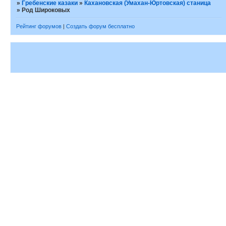
»
Гребенские казаки
»
Кахановская (Умахан-Юртовская) станица
»
Род Широковых
Рейтинг форумов
|
Создать форум бесплатно