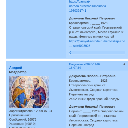
https://pamyat-
naroda.ru/heroes/memoria …
1980391741
Докучаев Николай Петрович
Красноармеец, __.__.1923
Ставропольский край, Георгиевский
р-н, ст. Лысогорка , Место службы: 83
оашр. Именные списки частей
https://pamyat-naroda.ru/heroes/isp-che
… sok6028928
0
4
Поделиться
2020-11-09
Андрей
18:07:39
Модератор
Докучаева Любовь Петровна
Красноармеец, __.__.1923
Ставропольский край, ст.
Лысогорская. Сводная картотека
Перечень наград
24.02.1943 Орден Красной Звезды
Докучаев Николай Петрович
Зарегистрирован
: 2009-07-24
Сержант, __.__.1923 Ставропольский
Приглашений:
0
край, Георгиевский р-н, станица
Сообщений:
16973
Лысогорская. Сводная картотека
Уважение:
[+90/-0]
Перечень наград
Позитив:
[+541/-2]