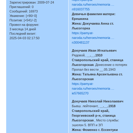
Зарегистрирован
: 2009-07-24
naroda.ru/heroes/memoria …
Приглашений:
0
n916037755
Сообщений:
16973
Девичья фамилия матери:
Уважение:
[+90/-0]
Ерешкина
Позитив:
[+541/-2]
Жена: Докучаева Анна ст.
Провел на форуме:
Лысогорка
3 месяца 14 дней
https://pamyat-
Последний визит:
naroda.ru/heroes/memoria …
2025-04-03 02:17:50
n300481137
Докучаев Иван Игнатьевич
Рядовой,
__.__.1910
Ставропольский край, станица
Лысогорская
. Донесение о потерях
Пропал без вести __.05.1943
Жена: Татьяна Арсентьевна ст.
Лысогорская
https://pamyat-
naroda.ru/heroes/memoria …
ie57665270
Докучаев Николай Николаевич
Бывш. лейтенант,
__.__.1918
Ставропольский край,
Георгиевский р-н, станица
Лысогорская
, Место службы:
эшелон 5. ВПП и ЗП
Жена: Фоменко г. Ессентуки