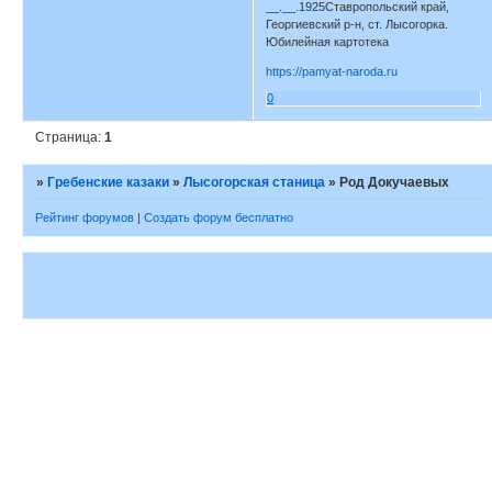
__.__.1925Ставропольский край,
Георгиевский р-н, ст. Лысогорка.
Юбилейная картотека
https://pamyat-naroda.ru
0
Страница:
1
»
Гребенские казаки
»
Лысогорская станица
»
Род Докучаевых
Рейтинг форумов
|
Создать форум бесплатно