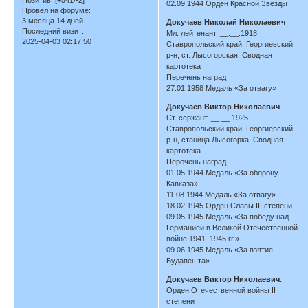
02.09.1944 Орден Красной Звезды
Провел на форуме:
3 месяца 14 дней
Докучаев Николай Николаевич
Последний визит:
Мл. лейтенант, __.__.1918
2025-04-03 02:17:50
Ставропольский край, Георгиевский
р-н, ст. Лысогорская. Сводная
картотека
Перечень наград
27.01.1958 Медаль «За отвагу»
Докучаев Виктор Николаевич
Ст. сержант, __.__.1925
Ставропольский край, Георгиевский
р-н, станица Лысогорка. Сводная
картотека
Перечень наград
01.05.1944 Медаль «За оборону
Кавказа»
11.08.1944 Медаль «За отвагу»
18.02.1945 Орден Славы III степени
09.05.1945 Медаль «За победу над
Германией в Великой Отечественной
войне 1941–1945 гг.»
09.06.1945 Медаль «За взятие
Будапешта»
Докучаев Виктор Николаевич
.
Орден Отечественной войны II
степени