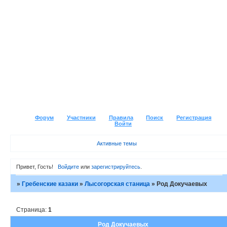
Форум
Участники
Правила
Поиск
Регистрация
Войти
Активные темы
Привет, Гость!
Войдите
или
зарегистрируйтесь
.
»
Гребенские казаки
»
Лысогорская станица
»
Род Докучаевых
Страница:
1
Род Докучаевых