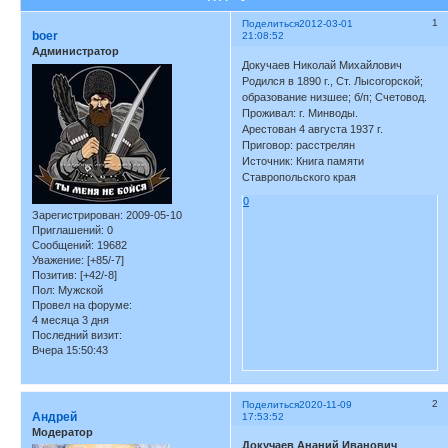
1
Поделиться
2012-03-01
boer
21:08:52
Администратор
Докучаев Николай Михайлович
Родился в 1890 г., Ст. Лысогорской;
образование низшее; б/п; Счетовод.
Проживал: г. Минводы.
Арестован 4 августа 1937 г.
Приговор: расстрелян
Источник: Книга памяти
Ставропольского края
0
Зарегистрирован
: 2009-05-10
Приглашений:
0
Сообщений:
19682
Уважение:
[+85/-7]
Позитив:
[+42/-8]
Пол:
Мужской
Провел на форуме:
4 месяца 3 дня
Последний визит:
Вчера 15:50:43
2
Поделиться
2020-11-09
Андрей
17:53:52
Модератор
Докучаев Ананий Иванович