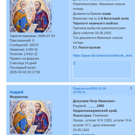
Ранен/контужен. Именные списки
потерь
Должность/Звание
казак
Воинская часть
1-й Волгский полк
Терского казачьего войска
Причина выбытия ранен/контужен
Дата события 16.06.1915
Зарегистрирован
: 2009-07-24
Тип документа Именные списки
Приглашений:
0
потерь
Сообщений:
16973
Ст. Лысогорская
Уважение:
[+90/-0]
Позитив:
[+541/-2]
https://gwar.mil.ru/heroes/chelovek_don
Провел на форуме:
0
3 месяца 14 дней
Последний визит:
2025-04-03 02:17:50
3
Поделиться
2020-11-09
Андрей
18:05:41
Модератор
Докучаев Петр Иванович
Рядовой,
__.__.1900
Орджоникидзевский край,
Лысогорка
. Пленение
Лагерь: шталаг VI K (326), шталаг VI A,
шталаг VI C, дата пленения:
25.05.1942
https://pamyat-