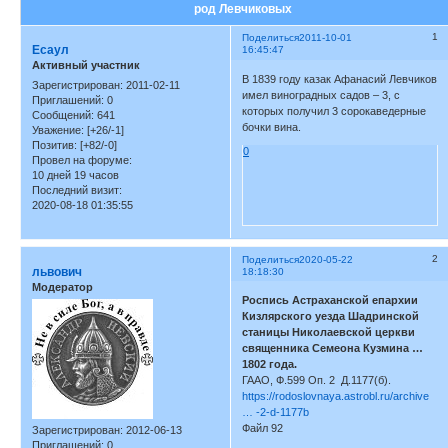
род Левчиковых
1
Поделиться
2011-10-01
Есаул
16:45:47
Активный участник
В 1839 году казак Афанасий Левчиков
Зарегистрирован
: 2011-02-11
имел виноградных садов – 3, с
Приглашений:
0
которых получил 3 сорокаведерные
Сообщений:
641
бочки вина.
Уважение:
[+26/-1]
Позитив:
[+82/-0]
0
Провел на форуме:
10 дней 19 часов
Последний визит:
2020-08-18 01:35:55
2
Поделиться
2020-05-22
львович
18:18:30
Модератор
Роспись Астраханской епархии
Кизлярского уезда Шадринской
станицы Николаевской церкви
священника Семеона Кузмина …
1802 года.
ГААО, Ф.599 Оп. 2 Д.1177(б).
https://rodoslovnaya.astrobl.ru/archive
… -2-d-1177b
Файл 92
Зарегистрирован
: 2012-06-13
Приглашений:
0