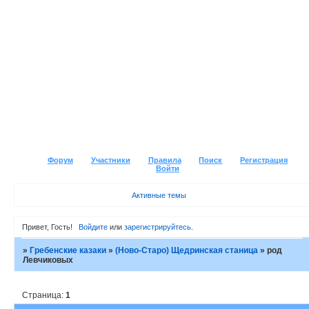
Форум
Участники
Правила
Поиск
Регистрация
Войти
Активные темы
Привет, Гость!
Войдите
или
зарегистрируйтесь
.
»
Гребенские казаки
»
(Ново-Старо) Щедринская станица
»
род
Левчиковых
Страница:
1