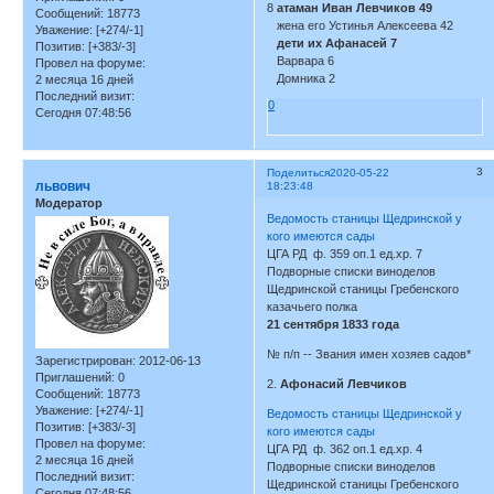
8
атаман Иван Левчиков 49
Сообщений:
18773
жена его Устинья Алексеева 42
Уважение:
[+274/-1]
дети их Афанасей 7
Позитив:
[+383/-3]
Варвара 6
Провел на форуме:
Домника 2
2 месяца 16 дней
Последний визит:
0
Сегодня 07:48:56
3
Поделиться
2020-05-22
львович
18:23:48
Модератор
Ведомость станицы Щедринской у
кого имеются сады
ЦГА РД ф. 359 оп.1 ед.хр. 7
Подворные списки виноделов
Щедринской станицы Гребенского
казачьего полка
21 сентября 1833 года
№ п/п -- Звания имен хозяев садов*
Зарегистрирован
: 2012-06-13
Приглашений:
0
2.
Афонасий Левчиков
Сообщений:
18773
Уважение:
[+274/-1]
Ведомость станицы Щедринской у
Позитив:
[+383/-3]
кого имеются сады
Провел на форуме:
ЦГА РД ф. 362 оп.1 ед.хр. 4
2 месяца 16 дней
Подворные списки виноделов
Последний визит:
Щедринской станицы Гребенского
Сегодня 07:48:56