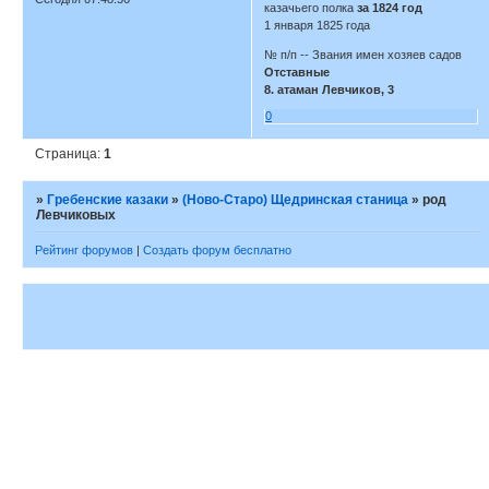
казачьего полка
за 1824 год
1 января 1825 года
№ п/п -- Звания имен хозяев садов
Отставные
8. атаман Левчиков, 3
0
Страница:
1
»
Гребенские казаки
»
(Ново-Старо) Щедринская станица
»
род
Левчиковых
Рейтинг форумов
|
Создать форум бесплатно