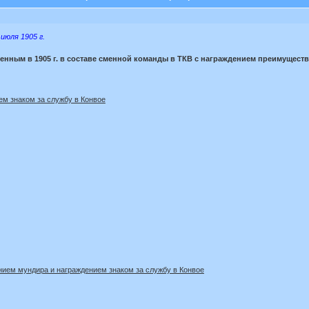
июля 1905 г.
нным в 1905 г. в составе сменной команды в ТКВ с награждением преимуществ
м знаком за службу в Конвое
нием мундира и награждением знаком за службу в Конвое