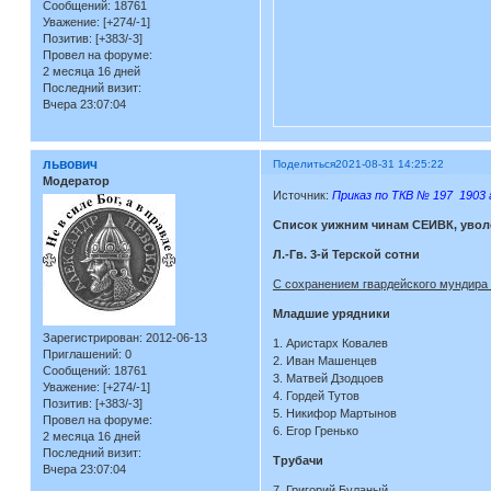
Сообщений:
18761
Уважение:
[+274/-1]
Позитив:
[+383/-3]
Провел на форуме:
2 месяца 16 дней
Последний визит:
Вчера 23:07:04
львович
Поделиться
2021-08-31 14:25:22
Модератор
Источник:
Приказ по ТКВ № 197 1903 
Список yижним чинам СЕИВК, уволе
Л.-Гв. 3-й Терской сотни
С сохранением гвардейского мундира 
Младшие урядники
Зарегистрирован
: 2012-06-13
1. Аристарх Ковалев
Приглашений:
0
2. Иван Машенцев
Сообщений:
18761
3. Матвей Дзодцоев
Уважение:
[+274/-1]
4. Гордей Тутов
Позитив:
[+383/-3]
5. Никифор Мартынов
Провел на форуме:
6. Егор Гренько
2 месяца 16 дней
Последний визит:
Трубачи
Вчера 23:07:04
7. Григорий Буланый