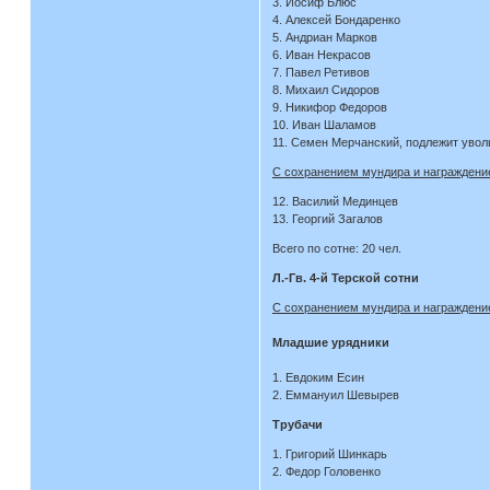
3. Иосиф Блюс
4. Алексей Бондаренко
5. Андриан Марков
6. Иван Некрасов
7. Павел Ретивов
8. Михаил Сидоров
9. Никифор Федоров
10. Иван Шаламов
11. Семен Мерчанский, подлежит увол
С сохранением мундира и награждение
12. Василий Мединцев
13. Георгий Загалов
Всего по сотне: 20 чел.
Л.-Гв. 4-й Терской сотни
С сохранением мундира и награждение
Младшие урядники
1. Евдоким Есин
2. Еммануил Шевырев
Трубачи
1. Григорий Шинкарь
2. Федор Головенко