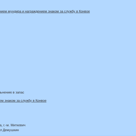
нием мундира и награждением знаком за службу в Конвое
льнению в запас
м знаком за службу в Конвое
, г.-м. Миткевич
ул Демушкин