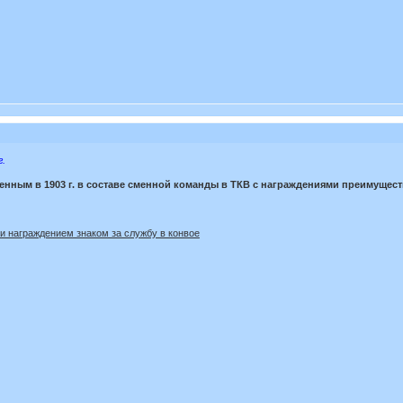
г.
нным в 1903 г. в составе сменной команды в ТКВ с награждениями преимущест
и награждением знаком за службу в конвое