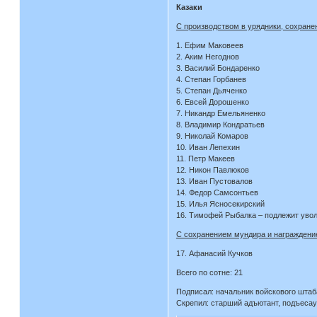
Казаки
С производством в урядники, сохране
1. Ефим Маковеев
2. Аким Негоднов
3. Василий Бондаренко
4. Степан Горбанев
5. Степан Дьяченко
6. Евсей Дорошенко
7. Никандр Емельяненко
8. Владимир Кондратьев
9. Николай Комаров
10. Иван Лепехин
11. Петр Макеев
12. Никон Павлюков
13. Иван Пустовалов
14. Федор Самсонтьев
15. Илья Ясносекирский
16. Тимофей Рыбалка – подлежит уво
С сохранением мундира и награждение
17. Афанасий Кучков
Всего по сотне: 21
Подписал: начальник войскового штаба
Скрепил: старший адъютант, подъеса