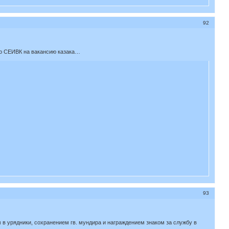
92
тню СЕИВК на вакансию казака…
93
 в урядники, сохранением гв. мундира и награждением знаком за службу в