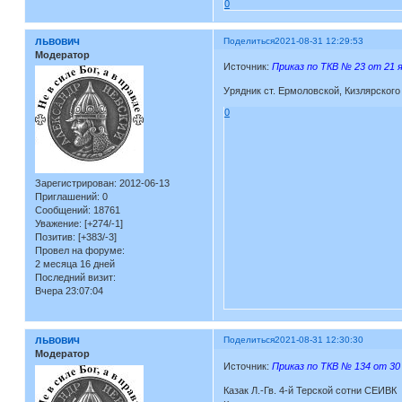
0
львович
Поделиться
2021-08-31 12:29:53
Модератор
Источник:
Приказ по ТКВ № 23 от 21 я
Урядник ст. Ермоловской, Кизлярского 
0
Зарегистрирован
: 2012-06-13
Приглашений:
0
Сообщений:
18761
Уважение:
[+274/-1]
Позитив:
[+383/-3]
Провел на форуме:
2 месяца 16 дней
Последний визит:
Вчера 23:07:04
львович
Поделиться
2021-08-31 12:30:30
Модератор
Источник:
Приказ по ТКВ № 134 от 30 
Казак Л.-Гв. 4-й Терской сотни СЕИВК