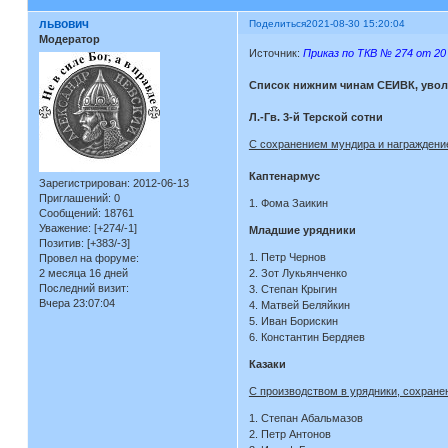
львович
Поделиться
2021-08-30 15:20:04
Модератор
Источник:
Приказ по ТКВ № 274 от 20 
Список нижним чинам СЕИВК, уволе
Л.-Гв. 3-й Терской сотни
С сохранением мундира и награждение
Каптенармус
Зарегистрирован
: 2012-06-13
Приглашений:
0
1. Фома Заикин
Сообщений:
18761
Уважение:
[+274/-1]
Младшие урядники
Позитив:
[+383/-3]
1. Петр Чернов
Провел на форуме:
2 месяца 16 дней
2. Зот Лукьянченко
Последний визит:
3. Степан Крыгин
Вчера 23:07:04
4. Матвей Беляйкин
5. Иван Борискин
6. Константин Бердяев
Казаки
С производством в урядники, сохране
1. Степан Абальмазов
2. Петр Антонов