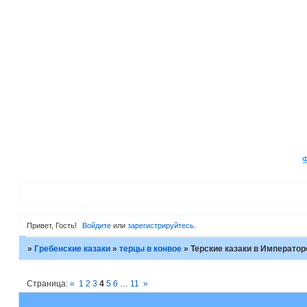
Привет, Гость!
Войдите
или
зарегистрируйтесь
.
»
Гребенские казаки
»
терцы в конвое
»
Терские казаки в Император
Страница:
«
1
2
3
4
5
6
…
11
»