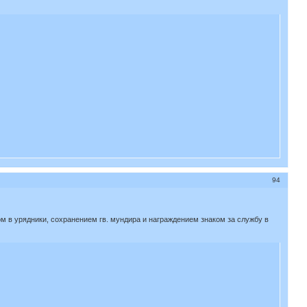
94
м в урядники, сохранением гв. мундира и награждением знаком за службу в