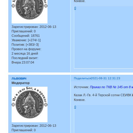
Конвое.
0
Зарегистрирован
: 2012-06-13
Приглашений:
0
Сообщений:
18761
Уважение:
[+274/-1]
Позитив:
[+383/-3]
Провел на форуме:
2 месяца 16 дней
Последний визит:
Вчера 23:07:04
львович
Поделиться
2021-08-31 12:31:23
Модератор
Источник:
Приказ по ТКВ № 145 от 8 м
Казак Л.-Гв. 4-й Терской сотни СЕИВК
Конвое.
0
Зарегистрирован
: 2012-06-13
Приглашений:
0