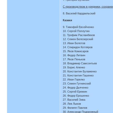
С производством в урядники, сохране
8. Василий Кардаильский
Казаки
9. Тимофей Евсейченко
10. Сергей Поплутин
11. Трофим Расланбеков
12. Семен Белозерский
13. Иван Болотов
14. Спиридон Котляров
15. Яков Комисаров
16. Федор Литвин
17. Яков Пеньков
18. Владимир Самсонтьев
19. Борис Аленко
20. Константин Булаженко
21. Константин Гашенко
22. Иван Горелко
23. Семен Гугнинский
24. Федор Дьяченко
25. Сергей Еремин
26. Федор Ерошенко
27. Василий Зива
28. Лев Лыков
29. Филипп Павлов
30. Александр Подорожный