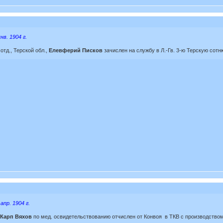
нв. 1904 г.
отд., Терской обл.,
Елевферий Писков
зачислен на службу в Л.-Гв. 3-ю Терскую со
апр. 1904 г.
Карп Вяхов
по мед. освидетельствованию отчислен от Конвоя в ТКВ с производством