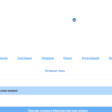
Форум
Участники
Правила
Поиск
Регистрация
В
Активные темы
ском конвое
Терские казаки в Императорском конвое