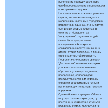
выполнение периодических пору-
чений продовольствие и припасы для
огнестрельного оружия.
Царские воеводы из южных регионов
страны, часто сталкивающиеся с
мобильными казачьими отрядами в
пограничных районах, очень быстро
оценили их боевые качества. В
отличие от большинства
“государевых” служивых людей,
казаки были прекрасными
наездниками и бесстрашно
сражались в скоротечных конных
атаках, стойко держались в пешем
строю на открытой местности.
Первоначально вольные сыновья
“Дикого поля” на взаимовыгодных
условиях исполняли, главным
образом, функции разведчиков,
проводников, сопровождали
посольства к степным кочевьям,
охраняли всевозможные грузы и
выполняли другие незначительные
поручения.
Однако ближе к середине XVI века
государственные структуры, путем
постоянных контактов с казачьей
вольницей сумели заручиться их