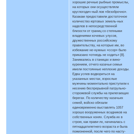
хорошие речные рыбные промыслы,
на которых они осуществляли
круглогодич-ный лов «безоброчно».
Казакам предоставили достаточное
количество юртовых земель-ных
наделов в непосредственной
близости от границ со степными
владениями кочевых улусов,
дружественных российскому
правительству, на которые им, во
избежание не-нужных «ссор» было
приказано «отнюдь не ходить» [8].
Занимались в станицах и вино-
курением, отчего казачьи семьи
имели постоянные неплохие доходы.
Едва успев водвориться на
указанных местах, взрослые
мужчины моментально приступили к
несению беспрерывной патрульно-
сторожевой службы на прилегающих
берегах. По количеству казачьих
семей, войско обязали
единовременно выставлять 1057
хорошо вооруженных всадников на
собственных конях. Служба их в
строю, как прави-ло, начиналась с
пятнадцатилетнего возраста и была
пожизненной, после чего по насту-