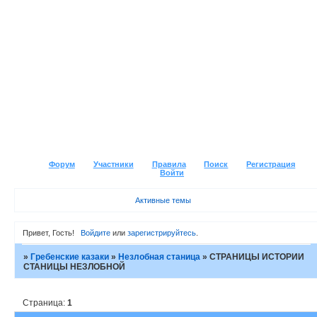
Форум
Участники
Правила
Поиск
Регистрация
Войти
Активные темы
Привет, Гость!
Войдите
или
зарегистрируйтесь
.
»
Гребенские казаки
»
Незлобная станица
»
СТРАНИЦЫ ИСТОРИИ
СТАНИЦЫ НЕЗЛОБНОЙ
Страница:
1