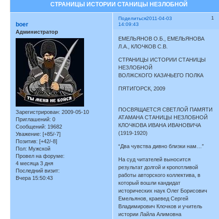
СТРАНИЦЫ ИСТОРИИ СТАНИЦЫ НЕЗЛОБНОЙ
1
Поделиться
2011-04-03
boer
14:09:43
Администратор
ЕМЕЛЬЯНОВ О.Б., ЕМЕЛЬЯНОВА
Л.А., КЛОЧКОВ С.В.
СТРАНИЦЫ ИСТОРИИ СТАНИЦЫ
НЕЗЛОБНОЙ
ВОЛЖСКОГО КАЗАЧЬЕГО ПОЛКА
ПЯТИГОРСК, 2009
ПОСВЯЩАЕТСЯ СВЕТЛОЙ ПАМЯТИ
Зарегистрирован
: 2009-05-10
АТАМАНА СТАНИЦЫ НЕЗЛОБНОЙ
Приглашений:
0
КЛОЧКОВА ИВАНА ИВАНОВИЧА
Сообщений:
19682
(1919-1920)
Уважение:
[+85/-7]
Позитив:
[+42/-8]
“Два чувства дивно близки нам…”
Пол:
Мужской
Провел на форуме:
На суд читателей выносится
4 месяца 3 дня
результат долгой и кропотливой
Последний визит:
работы авторского коллектива, в
Вчера 15:50:43
который вошли кандидат
исторических наук Олег Борисович
Емельянов, краевед Сергей
Владимирович Клочков и учитель
истории Лайла Алимовна