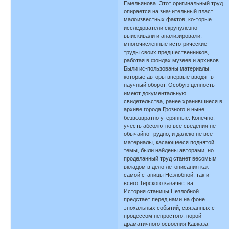
Емельянова. Этот оригинальный труд
опирается на значительный пласт
малоизвестных фактов, ко-торые
исследователи скрупулезно
выискивали и анализировали,
многочисленные исто-рические
труды своих предшественников,
работая в фондах музеев и архивов.
Были ис-пользованы материалы,
которые авторы впервые вводят в
научный оборот. Особую ценность
имеют документальную
свидетельства, ранее хранившиеся в
архиве города Грозного и ныне
безвозвратно утерянные. Конечно,
учесть абсолютно все сведения не-
обычайно трудно, и далеко не все
материалы, касающееся поднятой
темы, были найдены авторами, но
проделанный труд станет весомым
вкладом в дело летописания как
самой станицы Незлобной, так и
всего Терского казачества.
История станицы Незлобной
предстает перед нами на фоне
эпохальных событий, связанных с
процессом непростого, порой
драматичного освоения Кавказа