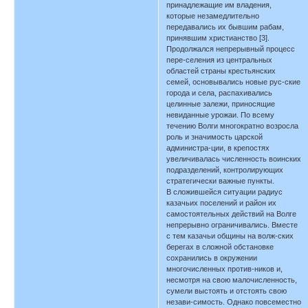
принадлежащие им владения,
которые незамедлительно
передавались их бывшим рабам,
принявшим христианство [3].
Продолжался непрерывный процесс
пере-селения из центральных
областей страны крестьянских
семей, основывались новые рус-ские
города и села, распахивались
целинные залежи, приносящие
невиданные урожаи. По всему
течению Волги многократно возросла
роль и значимость царской
администра-ции, в крепостях
увеличивалась численность воинских
подразделений, контролирующих
стратегически важные пункты.
В сложившейся ситуации радиус
казачьих поселений и район их
самостоятельных действий на Волге
непрерывно ограничивались. Вместе
с тем казачьи общины на волж-ских
берегах в сложной обстановке
сохранились в окружении
многочисленных против-ников и,
несмотря на свою малочисленность,
сумели выстоять и отстоять свою
незави-симость. Однако повсеместно