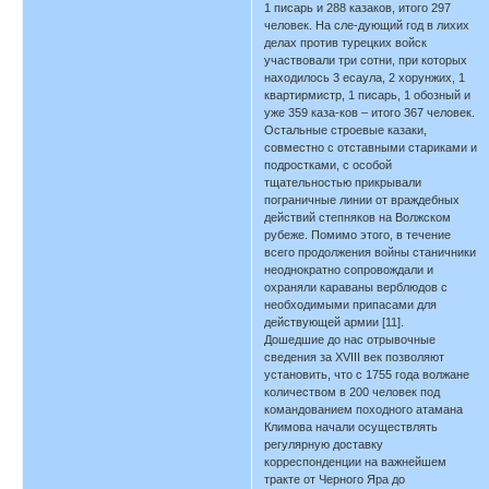
1 писарь и 288 казаков, итого 297
человек. На сле-дующий год в лихих
делах против турецких войск
участвовали три сотни, при которых
находилось 3 есаула, 2 хорунжих, 1
квартирмистр, 1 писарь, 1 обозный и
уже 359 каза-ков – итого 367 человек.
Остальные строевые казаки,
совместно с отставными стариками и
подростками, с особой
тщательностью прикрывали
пограничные линии от враждебных
действий степняков на Волжском
рубеже. Помимо этого, в течение
всего продолжения войны станичники
неоднократно сопровождали и
охраняли караваны верблюдов с
необходимыми припасами для
действующей армии [11].
Дошедшие до нас отрывочные
сведения за XVIII век позволяют
установить, что с 1755 года волжане
количеством в 200 человек под
командованием походного атамана
Климова начали осуществлять
регулярную доставку
корреспонденции на важнейшем
тракте от Черного Яра до