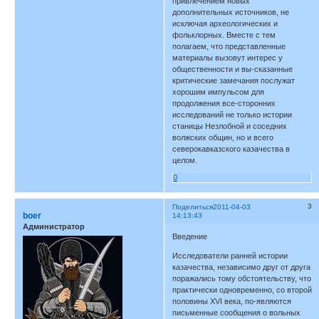
привлечением новых
дополнительных источников, не
исключая археологических и
фольклорных. Вместе с тем
полагаем, что представленные
материалы вызовут интерес у
общественности и вы-сказанные
критические замечания послужат
хорошим импульсом для
продолжения все-сторонних
исследований не только истории
станицы Незлобной и соседних
волжских общин, но и всего
северокавказского казачества в
целом.
0
3
Поделиться
2011-04-03
boer
14:13:43
Администратор
Введение
Исследователи ранней истории
казачества, независимо друг от друга
поражались тому обстоятельству, что
практически одновременно, со второй
половины XVI века, по-являются
письменные сообщения о вольных