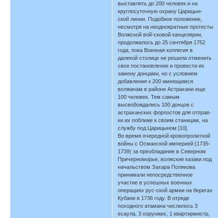
выставлять до 200 человек и на
круглосуточную охрану Царицын-
ской линии. Подобное положение,
несмотря на неоднократные протесты
Волжской вой-сковой канцелярии,
продолжалось до 25 сентября 1752
года, пока Военная коллегия в
далекой столице не решила отменить
свое постановление и провести их
замену донцами, но с условием
добавления к 200 имеющимся
волжанам в районе Астрахани еще
100 человек. Тем самым
высвобождались 100 донцов с
астраханских форпостов для отправ-
ки их поближе к своим станицам, на
службу под Царицыном [10].
Во время очередной кровопролитной
войны с Османской империей (1735-
1739) за преобладание в Северном
Причерноморье, волжские казаки под
начальством Захара Полякова
принимали непосредственное
участие в успешных военных
операциях рус-ской армии на берегах
Кубани в 1736 году. В отряде
походного атамана числилось 3
есаула, 3 хорунжих, 1 квартирмистр,