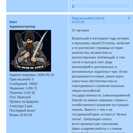
0
2
Поделиться
2011-04-03
boer
14:12:16
Администратор
От авторов
Возросший в последние годы интерес
к прошлому нашей Отчизны, включая
и ге-роические страницы истории
казачества, вызвал массу
разносторонних публикаций, в том
числе и выход в свет ряда
монографий в центральных и
региональных издательст-вах. В них
Зарегистрирован
: 2009-05-10
раскрываются новые, ранее мало
Приглашений:
0
известные обстоятельства из
Сообщений:
19682
повседневного служения казачьих
Уважение:
[+85/-7]
общин российской
Позитив:
[+42/-8]
государственности, самоотверженной
Пол:
Мужской
борьбе на южных границах страны и
Провел на форуме:
хозяйственного освоения пустующих
4 месяца 3 дня
земель. Вместе с тем и на
Последний визит:
сегодняшний день остаются “белые
Вчера 15:50:43
пятна”, требующие своего
всестороннего рас-смотрения.
Идея создания работы о станице