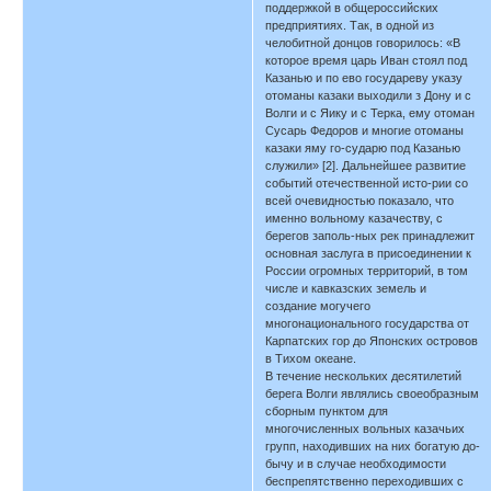
поддержкой в общероссийских
предприятиях. Так, в одной из
челобитной донцов говорилось: «В
которое время царь Иван стоял под
Казанью и по ево государеву указу
отоманы казаки выходили з Дону и с
Волги и с Яику и с Терка, ему отоман
Сусарь Федоров и многие отоманы
казаки яму го-сударю под Казанью
служили» [2]. Дальнейшее развитие
событий отечественной исто-рии со
всей очевидностью показало, что
именно вольному казачеству, с
берегов заполь-ных рек принадлежит
основная заслуга в присоединении к
России огромных территорий, в том
числе и кавказских земель и
создание могучего
многонационального государства от
Карпатских гор до Японских островов
в Тихом океане.
В течение нескольких десятилетий
берега Волги являлись своеобразным
сборным пунктом для
многочисленных вольных казачьих
групп, находивших на них богатую до-
бычу и в случае необходимости
беспрепятственно переходивших с