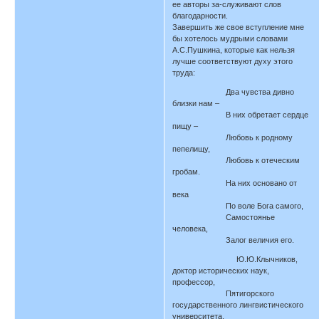
ее авторы за-служивают слов
благодарности.
Завершить же свое вступление мне
бы хотелось мудрыми словами
А.С.Пушкина, которые как нельзя
лучше соответствуют духу этого
труда:
Два чувства дивно
близки нам –
В них обретает сердце
пищу –
Любовь к родному
пепелищу,
Любовь к отеческим
гробам.
На них основано от
века
По воле Бога самого,
Самостоянье
человека,
Залог величия его.
Ю.Ю.Клычников,
доктор исторических наук,
профессор,
Пятигорского
государственного лингвистического
университета.