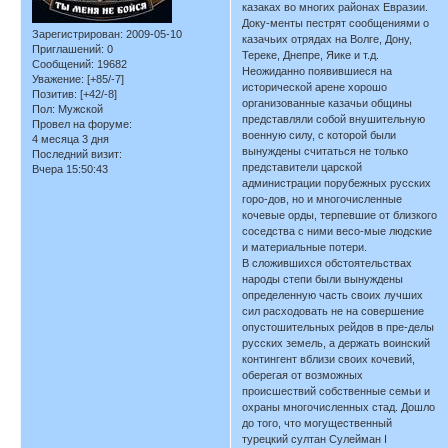
казаках во многих районах Евразии.
Доку-менты пестрят сообщениями о
Зарегистрирован
: 2009-05-10
казачьих отрядах на Волге, Дону,
Приглашений:
0
Тереке, Днепре, Яике и т.д.
Сообщений:
19682
Неожиданно появившиеся на
Уважение:
[+85/-7]
исторической арене хорошо
Позитив:
[+42/-8]
организованные казачьи общины
Пол:
Мужской
представляли собой внушительную
Провел на форуме:
военную силу, с которой были
4 месяца 3 дня
вынуждены считаться не только
Последний визит:
представители царской
Вчера 15:50:43
администрации порубежных русских
горо-дов, но и многочисленные
кочевые орды, терпевшие от близкого
соседства с ними весо-мые людские
и материальные потери.
В сложившихся обстоятельствах
народы степи были вынуждены
определенную часть своих лучших
сил расходовать не на совершение
опустошительных рейдов в пре-делы
русских земель, а держать воинский
контингент вблизи своих кочевий,
оберегая от возможных
происшествий собственные семьи и
охраны многочисленных стад. Дошло
до того, что могущественный
турецкий султан Сулейман I