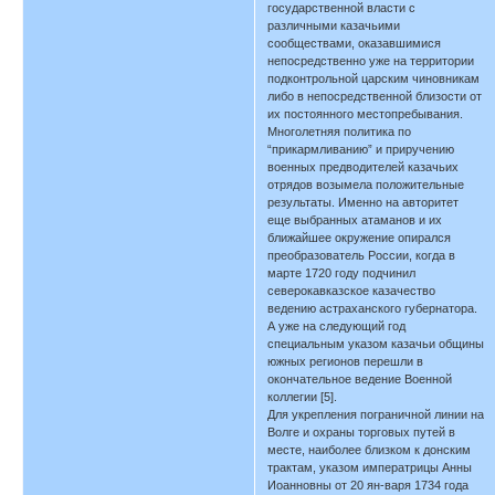
государственной власти с
различными казачьими
сообществами, оказавшимися
непосредственно уже на территории
подконтрольной царским чиновникам
либо в непосредственной близости от
их постоянного местопребывания.
Многолетняя политика по
“прикармливанию” и приручению
военных предводителей казачьих
отрядов возымела положительные
результаты. Именно на авторитет
еще выбранных атаманов и их
ближайшее окружение опирался
преобразователь России, когда в
марте 1720 году подчинил
северокавказское казачество
ведению астраханского губернатора.
А уже на следующий год
специальным указом казачьи общины
южных регионов перешли в
окончательное ведение Военной
коллегии [5].
Для укрепления пограничной линии на
Волге и охраны торговых путей в
месте, наиболее близком к донским
трактам, указом императрицы Анны
Иоанновны от 20 ян-варя 1734 года