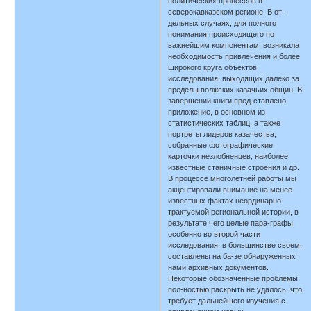
политических процессов в
северокавказском регионе. В от-
дельных случаях, для полного
понимания происходящего по
важнейшим компонентам, возникала
необходимость привлечения и более
широкого круга объектов
исследования, выходящих далеко за
пределы волжских казачьих общин. В
завершении книги пред-ставлено
приложение, в основном из
статистических таблиц, а также
портреты лидеров казачества,
собранные фотографические
карточки незлобненцев, наиболее
известные станичные строения и др.
В процессе многолетней работы мы
акцентировали внимание на менее
известных фактах неординарно
трактуемой региональной истории, в
результате чего целые пара-графы,
особенно во второй части
исследования, в большинстве своем,
составлены на ба-зе обнаруженных
нами архивных документов.
Некоторые обозначенные проблемы
пол-ностью раскрыть не удалось, что
требует дальнейшего изучения с