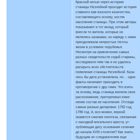
Красной нитью через историю
станицы Незлобной проходит история
славного кав-казского казачества,
составляющего основу, костяк
населения станицы. При этом авторы
показывают и тот вклад, который
внесли те жители, которые не
являлись казаками, но наряду с ними
преодолевали непростые тяготы
жизни в условиях порубежья.
Несмотря на привлечение самых
разных свидетельств седой старины,
исследовате-лям так и не удалось
раскрыть всех обстоятельств
появления станицы Незлобной. Каза-
лось бы дата установлена, но… одни
факты начинают приходить в
противоречие с дру-гими. Что взять
за основу, ведь станица меняла свое
расположение, претерпевал изме-
нение состав ее населения. Отсюда
самые разные датировки: 1782 год,
1786 год. А, воз-можно, верной
окажется смелая гипотеза, связанная
с находкой могильного креста, уг-
лубляющая дату основания селения
до начала XVIII столетия? Как знать,
будущим ис-следователям еще