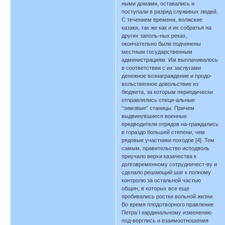
ными домами, оставались и
поступали в разряд служивых людей.
С течением времени, волжские
казаки, так же как и их собратья на
других заполь-ных реках,
окончательно были подчинены
местным государственным
администрациям. Им выплачивалось
в соответствии с их заслугами
денежное вознаграждение и продо-
вольственное довольствие из
бюджета, за которым периодически
отправлялись специ-альные
“зимовые” станицы. Причем
выдвинувшиеся военные
предводители отрядов на-граждались
в гораздо большей степени, чем
рядовые участники походов [4]. Тем
самым, правительство исподволь
приучало верхи казачества к
долговременному сотрудничест-ву и
сделало решающий шаг к полному
контролю за остальной частью
общин, в которых все еще
пробивались ростки вольной жизни.
Во время плодотворного правление
Петра I кардинальному изменению
под-верглись и взаимоотношения