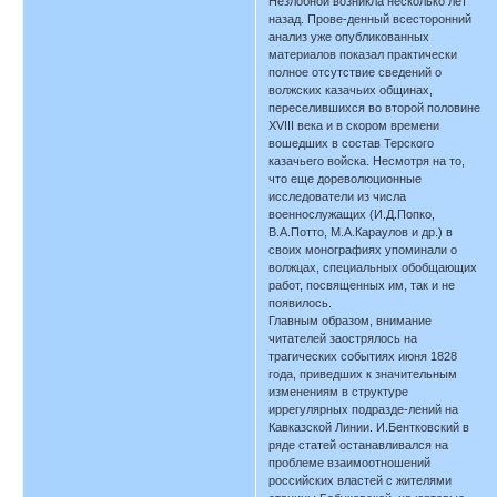
Незлобной возникла несколько лет
назад. Прове-денный всесторонний
анализ уже опубликованных
материалов показал практически
полное отсутствие сведений о
волжских казачьих общинах,
переселившихся во второй половине
XVIII века и в скором времени
вошедших в состав Терского
казачьего войска. Несмотря на то,
что еще дореволюционные
исследователи из числа
военнослужащих (И.Д.Попко,
В.А.Потто, М.А.Караулов и др.) в
своих монографиях упоминали о
волжцах, специальных обобщающих
работ, посвященных им, так и не
появилось.
Главным образом, внимание
читателей заострялось на
трагических событиях июня 1828
года, приведших к значительным
изменениям в структуре
иррегулярных подразде-лений на
Кавказской Линии. И.Бентковский в
ряде статей останавливался на
проблеме взаимоотношений
российских властей с жителями