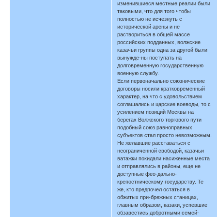
изменившиеся местные реалии были
таковыми, что для того чтобы
полностью не исчезнуть с
исторической арены и не
раствориться в общей массе
российских подданных, волжские
казачьи группы одна за другой были
вынужде-ны поступать на
долговременную государственную
военную службу.
Если первоначально союзнические
договоры носили кратковременный
характер, на что с удовольствием
соглашались и царские воеводы, то с
усилением позиций Москвы на
берегах Волжского торгового пути
подобный союз равноправных
субъектов стал просто невозможным.
Не желавшие расставаться с
неограниченной свободой, казачьи
ватажки покидали насиженные места
и отправлялись в районы, еще не
доступные фео-дально-
крепостническому государству. Те
же, кто предпочел остаться в
обжитых при-брежных станицах,
главным образом, казаки, успевшие
обзавестись добротными семей-