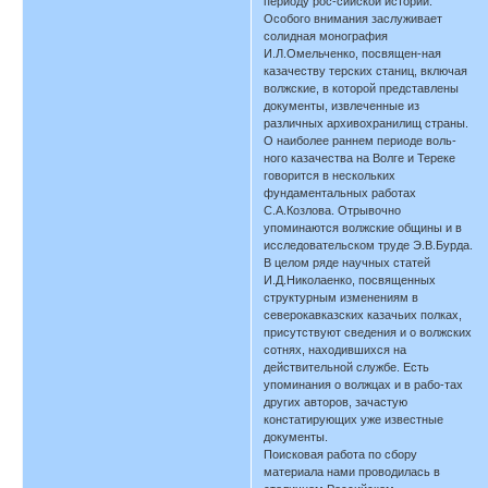
периоду рос-сийской истории.
Особого внимания заслуживает
солидная монография
И.Л.Омельченко, посвящен-ная
казачеству терских станиц, включая
волжские, в которой представлены
документы, извлеченные из
различных архивохранилищ страны.
О наиболее раннем периоде воль-
ного казачества на Волге и Тереке
говорится в нескольких
фундаментальных работах
С.А.Козлова. Отрывочно
упоминаются волжские общины и в
исследовательском труде Э.В.Бурда.
В целом ряде научных статей
И.Д.Николаенко, посвященных
структурным изменениям в
северокавказских казачьих полках,
присутствуют сведения и о волжских
сотнях, находившихся на
действительной службе. Есть
упоминания о волжцах и в рабо-тах
других авторов, зачастую
констатирующих уже известные
документы.
Поисковая работа по сбору
материала нами проводилась в