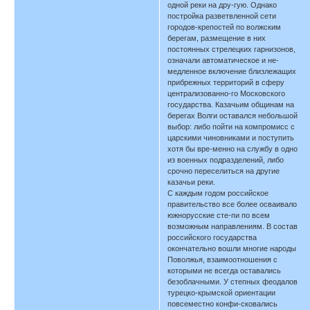
одной реки на дру-гую. Однако
постройка разветвленной сети
городов-крепостей по волжским
берегам, размещение в них
постоянных стрелецких гарнизонов,
означали автоматическое и не-
медленное включение близлежащих
прибрежных территорий в сферу
централизованно-го Московского
государства. Казачьим общинам на
берегах Волги оставался небольшой
выбор: либо пойти на компромисс с
царскими чиновниками и поступить
хотя бы вре-менно на службу в одно
из военных подразделений, либо
срочно переселиться на другие
казачьи реки.
С каждым годом российское
правительство все более осваивало
южнорусские сте-пи по всем
возможным направлениям. В состав
российского государства
окончательно вошли многие народы
Поволжья, взаимоотношения с
которыми не всегда оставались
безоблачными. У степных феодалов
турецко-крымской ориентации
повсеместно конфи-сковались