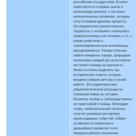
российским государством. В книге
повествуется о первых шагах в
колонизации региона, о тех внеш-
неполитических коллизиях, которые
сопутствовали данному процессу.
Исследователи сумели показать
трудности, с которыми столкнулись
первопоселенцы и их потомки, и то, с
каким упорством и
самоотверженностью незлобненцы
преодолевали их. Разори-тельные
набеги немирных горцев, природные
катаклизмы каждый раз испытывали
жи-телей станицы на прочность.
Можно условно выделить три
исторических пласта, которые
воедино собрали авто-ры в своей
работе. Это характеристика
общеполитической ситуации на
Северном Кавка-зе, история
Волжских полков и, непосредственно,
история самой станицы. Благодаря
этому, любознательный читатель
получит развернутую картину
происходивших собы-тий, поймет
особенности появления и
дальнейшего развития этого
южнороссийского поселения.