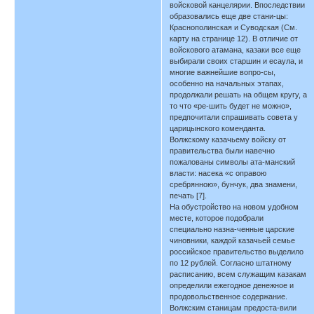
войсковой канцелярии. Впоследствии
образовались еще две стани-цы:
Краснополинская и Суводская (См.
карту на странице 12). В отличие от
войскового атамана, казаки все еще
выбирали своих старшин и есаула, и
многие важнейшие вопро-сы,
особенно на начальных этапах,
продолжали решать на общем кругу, а
то что «ре-шить будет не можно»,
предпочитали спрашивать совета у
царицынского коменданта.
Волжскому казачьему войску от
правительства были навечно
пожалованы символы ата-манский
власти: насека «с оправою
сребрянною», бунчук, два знамени,
печать [7].
На обустройство на новом удобном
месте, которое подобрали
специально назна-ченные царские
чиновники, каждой казачьей семье
российское правительство выделило
по 12 рублей. Согласно штатному
расписанию, всем служащим казакам
определили ежегодное денежное и
продовольственное содержание.
Волжским станицам предоста-вили