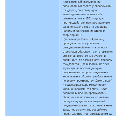
Великолепный, вызывавший
обоснованный трепет у европейских
государей, был вынужден
незамедлительно искать себе
союзников уже в 1551 году для
противодействия распространению
влияния казаче-ства на соседние
народы и близлежащие степные
территории [1].
Русский царь Иван IV Грозный,
проводя политику усиления
самодержавной власти, всячески
стремился обезопасить от вторжения
орд кочевников южные рубежи и
расши-рить по возможности пределы
государства. Для выполнения этих
задач лучше всего подходили
родственные по происхождению и
вере казачьи общины, разбросанные
по всему пространству “Дикого поля”
и поддерживающие между собой
хорошо налажен-ную связь. Ведя
подвижный военно-промысловый
образ жизни, независимые казачьи
социумы нуждались в надежной
поддержке сильного союзника, каким
зачастую высту-пало российское
правительство, поставляющее им за