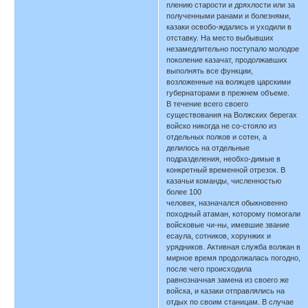
плению старости и дряхлости или за
полученными ранами и болезнями,
казаки освобо-ждались и уходили в
отставку. На место выбывших
незамедлительно поступало молодое
поколение казачат, продолжавших
выполнять все функции,
возложенные на волжцев царскими
губернаторами в прежнем объеме.
В течение всего своего
существования на Волжских берегах
войско никогда не со-стояло из
отдельных полков и сотен, а
делилось на отдельные
подразделения, необхо-димые в
конкретный временной отрезок. В
казачьи команды, численностью
более 100
человек, назначался обыкновенно
походный атаман, которому помогали
войсковые чи-ны, имевшие звание
есаула, сотников, хорунжих и
урядников. Активная служба волжан в
мирное время продолжалась погодно,
после чего происходила
равнозначная замена из своего же
войска, и казаки отправлялись на
отдых по своим станицам. В случае