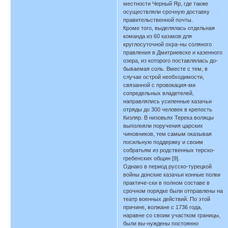
местности Черный Яр, где также
осуществляли срочную доставку
правительственной почты.
Кроме того, выделялась отдельная
команда из 60 казаков для
круглосуточной охра-ны соляного
правления в Дмитриевске и казенного
озера, из которого поставлялась до-
бываемая соль. Вместе с тем, в
случае острой необходимости,
связанной с провокация-ми
сопредельных владетелей,
направлялись усиленные казачьи
отряды до 300 человек в крепость
Кизляр. В низовьях Терека волжцы
выполняли поручения царских
чиновников, тем самым оказывая
посильную поддержку и своим
собратьям из родственных терско-
гребенских общин [9].
Однако в период русско-турецкой
войны донские казачьи конные полки
практиче-ски в полном составе в
срочном порядке были отправлены на
театр военных действий. По этой
причине, волжане с 1736 года,
наравне со своим участком границы,
были вы-нуждены постоянно