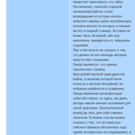
предстоит приоткрыть эту тайну.
Несомненно, сильной стороной
написанной работы стало
возвращение из истори-ческого
небытия славных имен незлобненцев,
потомки многих из которых и поныне
жи-вут в родной станице. История не
может быть безликой, ибо она
наполнена, прежде все-го, людскими
судьбами.
При этом нельзя не сказать о том,
что далеко не все выводы авторов
кажутся бес-спорными.
Представляется, что оценка
трагических страниц
братоубийственной граж-данской
войны, в жернова которой были
втянуты и жители Незлобной, не
избежала крайности в суждениях.
Представленная интерпретация
событий спорна, но здесь, ви-димо,
авторы имели личные основания для
такой трактовки. Окончательный
вывод де-лать для себя самому
читателю. В любом случае можно
сказать о том, что история рос-
сийского Кавказа обогатилась еще
одним интересным исследованием, а