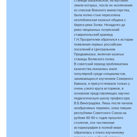
станицы Бабуковской, на юртовые
земли которых, после их исключения
из списков Военного министерства,
была полно-стью переселена
незлобненская казачья община с
берега реки Золки. Незадолго до
рево-люционных потрясений
ставропольский краевед
Г.Н.Прозрителев обратился к истории
появления первых российских
поселений в Центральном
Предкавказье, включая казачьи
станицы Волжского полка.
В советский период проблематика
казачества оказалась мало
популярной среди специалистов,
занимающихся изучением Северного
Кавказа, и присутствовала только у
очень узкого круга историков, в
основном представляющих научно-
педагогическую школу профессора
В.Б.Виноградова. Лишь после начала
необратимых перемен, охва-тивших
республики Советского Союза на
рубеже 80-90-х годов прошлого
столетия, оте-чественная
историография в полной мере
обратилась к плохо изученному