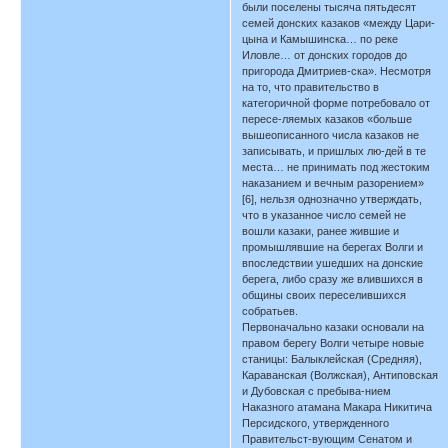
были поселены тысяча пятьдесят
семей донских казаков «между Цари-
цына и Камышинска… по реке
Иловле… от донских городов до
пригорода Дмитриев-ска». Несмотря
на то, что правительство в
категоричной форме потребовало от
пересе-ляемых казаков «больше
вышеописанного числа казаков не
записывать, и пришлых лю-дей в те
места… не принимать под жестоким
наказанием и вечным разорением»
[6], нельзя однозначно утверждать,
что в указанное число семей не
вошли казаки, ранее жившие и
промышлявшие на берегах Волги и
впоследствии ушедших на донские
берега, либо сразу же влившихся в
общины своих переселившихся
собратьев.
Первоначально казаки основали на
правом берегу Волги четыре новые
станицы: Балыклейская (Средняя),
Караванская (Волжская), Антиповская
и Дубовская с пребыва-нием
Наказного атамана Макара Никитича
Персидского, утвержденного
Правительст-вующим Сенатом и