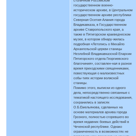
столичном Российском
государственном военно-
историческом архиве, в Центральном
государственном архиве республики
Северная Осетия-Алания города
Владикавказа, в Государственном
архиве Ставропольского края, а
также в Пятигорском краеведческом
музее, в котором обнару-жилась
подробная «Летопись о Михайло
Архангельской церкви станицы
Незлобной Владикавказской Епархии
Пятигорского отдела Георгиевского
благочиния», составлен-ная в разное
время приходскими священниками,
повествующая о малоизвестных
собы-тиях истории волжской
станицы.
Помимо этого, выписки из одного
дела, непосредственно связанные с
тематикой настоящего исследования,
сохранились в записях
О.Б.Емельянова, сделанных на
основе материалов архива города
Грозного, полностью сгоревшего во
время недавних боевых действий в
Чеченской республике. Однако
ограниченность в возможностях не