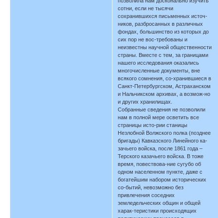
позволила нам досконально изучить
сотни, если не тысячи
сохранившихся письменных источ-
ников, разбросанных в различных
фондах, большинство из которых до
сих пор не вос-требованы и
неизвестны научной общественности
страны. Вместе с тем, за границами
нашего исследования оказались
многочисленные документы, вне
всякого сомнения, со-хранившиеся в
Санкт-Петербургском, Астраханском
и Нальчикском архивах, а возмож-но
и других хранилищах.
Собранные сведения не позволили
нам в полной мере осветить все
страницы исто-рии станицы
Незлобной Волжского полка (позднее
бригады) Кавказского Линейного ка-
зачьего войска, после 1861 года –
Терского казачьего войска. В тоже
время, повествова-ние сугубо об
одном населенном пункте, даже с
богатейшим набором исторических
со-бытий, невозможно без
привлечения соседних
земледельческих общин и общей
харак-теристики происходящих