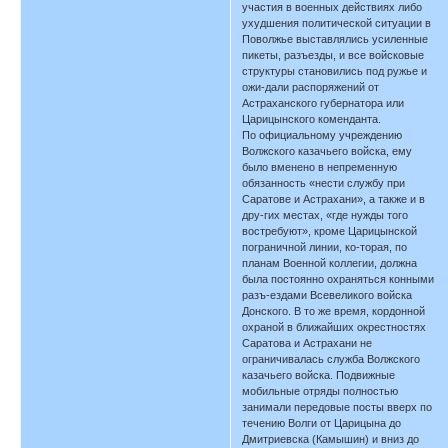
участия в военных действиях либо
ухудшения политической ситуации в
Поволжье выставлялись усиленные
пикеты, разъезды, и все войсковые
структуры становились под ружье и
ожи-дали распоряжений от
Астраханского губернатора или
Царицынского коменданта.
По официальному учреждению
Волжского казачьего войска, ему
было вменено в непременную
обязанность «нести службу при
Саратове и Астрахани», а также и в
дру-гих местах, «где нужды того
востребуют», кроме Царицынской
пограничной линии, ко-торая, по
планам Военной коллегии, должна
была постоянно охраняться конными
разъ-ездами Всевеликого войска
Донского. В то же время, кордонной
охраной в ближайших окрестностях
Саратова и Астрахани не
ограничивалась служба Волжского
казачьего войска. Подвижные
мобильные отряды полностью
занимали передовые посты вверх по
течению Волги от Царицына до
Дмитриевска (Камышин) и вниз до