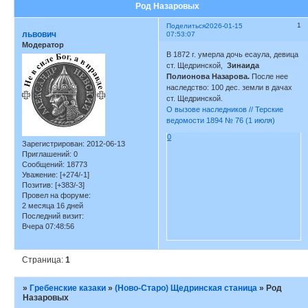
Род Назаровых
1
Поделиться
2026-01-15
львович
07:53:07
Модератор
В 1872 г. умерла дочь есаула, девица
ст. Щедринской,
Зинаида
Полионова Назарова.
После нее
наследство: 100 дес. земли в дачах
ст. Щедринской.
О вызове наследников // Терские
ведомости 1894 № 76 (1 июля)
0
Зарегистрирован
: 2012-06-13
Приглашений:
0
Сообщений:
18773
Уважение:
[+274/-1]
Позитив:
[+383/-3]
Провел на форуме:
2 месяца 16 дней
Последний визит:
Вчера 07:48:56
Страница:
1
»
Гребенские казаки
»
(Ново-Старо) Щедринская станица
»
Род
Назаровых