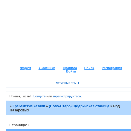
Форум
Участники
Правила
Поиск
Регистрация
Войти
Активные темы
Привет, Гость!
Войдите
или
зарегистрируйтесь
.
»
Гребенские казаки
»
(Ново-Старо) Щедринская станица
»
Род
Назаровых
Страница:
1