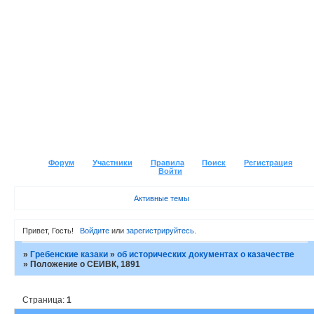
Форум
Участники
Правила
Поиск
Регистрация
Войти
Активные темы
Привет, Гость!
Войдите
или
зарегистрируйтесь
.
»
Гребенские казаки
»
об исторических документах о казачестве
»
Положение о СЕИВК, 1891
Страница:
1