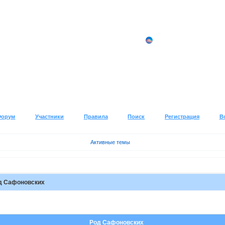
Форум
Участники
Правила
Поиск
Регистрация
В
Активные темы
д Сафоновских
Род Сафоновских