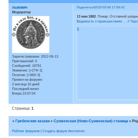
львович
Поделиться
2025-05-06 17:06:42
Модератор
13 мая 1882
. Пожар. Отставной урядн
Ведомость о происшествиях … // Терс
0
Зарегистрирован
: 2012-06-13
Приглашений:
0
Сообщений:
18761
Уважение:
[+274/-1]
Позитив:
[+383/-3]
Провел на форуме:
2 месяца 16 дней
Последний визит:
Вчера 23:07:04
Страница:
1
»
Гребенские казаки
»
Сунженская (Ново-Сунженская) станица
»
Ро
Рейтинг форумов
|
Создать форум бесплатно