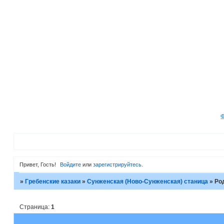
Привет, Гость!
Войдите
или
зарегистрируйтесь
.
»
Гребенские казаки
»
Сунженская (Ново-Сунженская) станица
»
Ро
Страница:
1