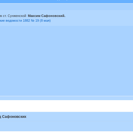
ик ст. Сунженской
Максим Сафоновский.
кие ведомости 1882 № 19 (8 мая)
д Сафоновских