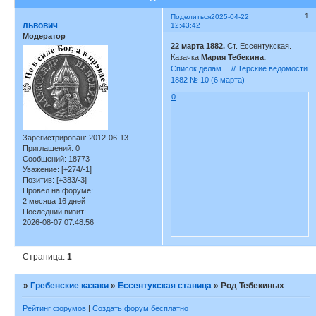
1
Поделиться
2025-04-22
львович
12:43:42
Модератор
22 марта 1882.
Ст. Ессентукская.
Казачка
Мария Тебекина.
Список делам… // Терские ведомости
1882 № 10 (6 марта)
0
Зарегистрирован
: 2012-06-13
Приглашений:
0
Сообщений:
18773
Уважение:
[+274/-1]
Позитив:
[+383/-3]
Провел на форуме:
2 месяца 16 дней
Последний визит:
2026-08-07 07:48:56
Страница:
1
»
Гребенские казаки
»
Ессентукская станица
»
Род Тебекиных
Рейтинг форумов
|
Создать форум бесплатно