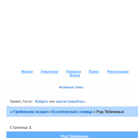
Форум
Участники
Правила
Поиск
Регистрация
Войти
Активные темы
Привет, Гость!
Войдите
или
зарегистрируйтесь
.
»
Гребенские казаки
»
Ессентукская станица
»
Род Тебекиных
Страница:
1
Род Тебекиных