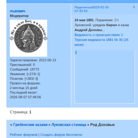
1
Поделиться
2025-02-20
львович
07:35:53
Модератор
24 мая 1881
. Поранение. Ст.
Луковской: урядник
Кирил
и казак
Андрей Доховы
...
Ведомость о происшествиях //
Терские ведомости 1881 № 30 (25
июля)
0
Зарегистрирован
: 2012-06-13
Приглашений:
0
Сообщений:
18773
Уважение:
[+274/-1]
Позитив:
[+383/-3]
Провел на форуме:
2 месяца 16 дней
Последний визит:
2026-08-07 07:48:56
Страница:
1
»
Гребенские казаки
»
Луковская станица
»
Род Доховых
Рейтинг форумов
|
Создать форум бесплатно