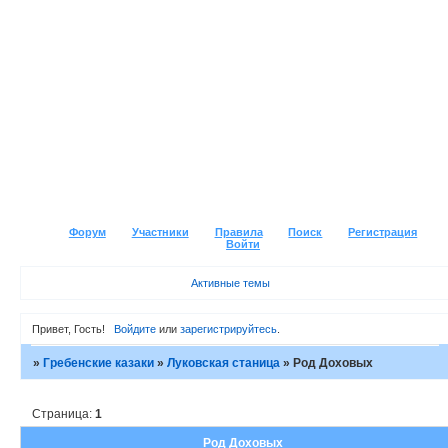
Форум
Участники
Правила
Поиск
Регистрация
Войти
Активные темы
Привет, Гость!
Войдите
или
зарегистрируйтесь
.
»
Гребенские казаки
»
Луковская станица
»
Род Доховых
Страница:
1
Род Доховых