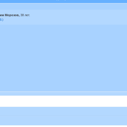
им Морозов,
38 лет.
б.)