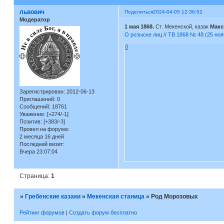
львович
Поделиться
2024-04-05 12:36:52
Модератор
1 мая 1868.
Ст. Мекенской, казак
Макс
О розыске лиц // ТВ 1868 № 48 (25 ноя
0
Зарегистрирован
: 2012-06-13
Приглашений:
0
Сообщений:
18761
Уважение:
[+274/-1]
Позитив:
[+383/-3]
Провел на форуме:
2 месяца 16 дней
Последний визит:
Вчера 23:07:04
Страница:
1
»
Гребенские казаки
»
Мекенская станица
»
Род Морозовых
Рейтинг форумов
|
Создать форум бесплатно