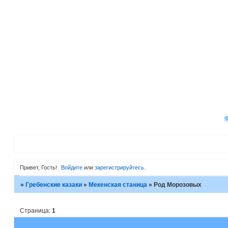
Привет, Гость!
Войдите
или
зарегистрируйтесь
.
»
Гребенские казаки
»
Мекенская станица
»
Род Морозовых
Страница:
1