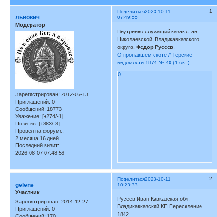
1
Поделиться
2023-10-11
львович
07:49:55
Модератор
Внутренно служащий казак стан.
Николаевской, Владикавказского
округа,
Федор Русеев
.
О пропавшем скоте // Терские
ведомости 1874 № 40 (1 окт.)
0
Зарегистрирован
: 2012-06-13
Приглашений:
0
Сообщений:
18773
Уважение:
[+274/-1]
Позитив:
[+383/-3]
Провел на форуме:
2 месяца 16 дней
Последний визит:
2026-08-07 07:48:56
2
Поделиться
2023-10-11
gelene
10:23:33
Участник
Русеев Иван Кавказская обл.
Зарегистрирован
: 2014-12-27
Владикавказский КП Переселение
Приглашений:
0
1842
Сообщений:
170