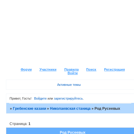
Форум
Участники
Правила
Поиск
Регистрация
Войти
Активные темы
Привет, Гость!
Войдите
или
зарегистрируйтесь
.
»
Гребенские казаки
»
Николаевская станица
»
Род Русеевых
Страница:
1
Род Русеевых