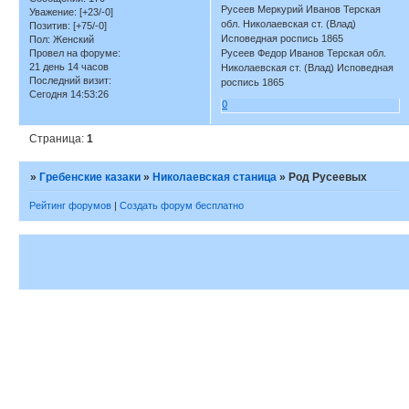
Русеев Меркурий Иванов Терская
Уважение:
[+23/-0]
обл. Николаевская ст. (Влад)
Позитив:
[+75/-0]
Исповедная роспись 1865
Пол:
Женский
Провел на форуме:
Русеев Федор Иванов Терская обл.
21 день 14 часов
Николаевская ст. (Влад) Исповедная
Последний визит:
роспись 1865
Сегодня 14:53:26
0
Страница:
1
»
Гребенские казаки
»
Николаевская станица
»
Род Русеевых
Рейтинг форумов
|
Создать форум бесплатно