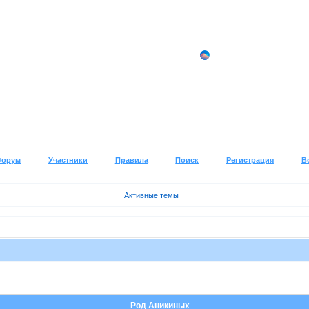
Форум
Участники
Правила
Поиск
Регистрация
В
Активные темы
Род Аникиных