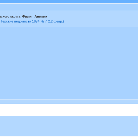
зского округа,
Филип Аникин
.
 Терские ведомости 1874 № 7 (12 февр.)