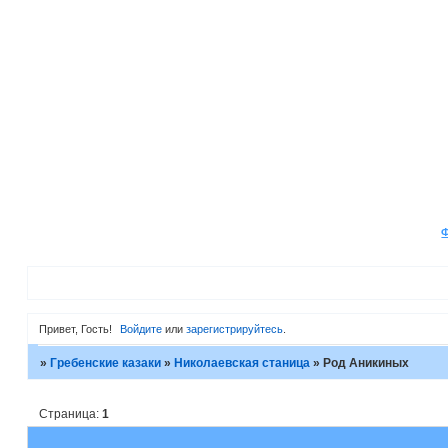
Привет, Гость!
Войдите
или
зарегистрируйтесь
.
»
Гребенские казаки
»
Николаевская станица
»
Род Аникиных
Страница:
1