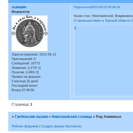
львович
Поделиться
2023-09-15 09:48:18
Модератор
Казак стан. Николаевской, Владикавка
О происшествиях в Терской области //
0
Зарегистрирован
: 2012-06-13
Приглашений:
0
Сообщений:
18773
Уважение:
[+274/-1]
Позитив:
[+383/-3]
Провел на форуме:
2 месяца 16 дней
Последний визит:
Вчера 07:48:56
Страница:
1
»
Гребенские казаки
»
Николаевская станица
»
Род Аникиных
Рейтинг форумов
|
Создать форум бесплатно