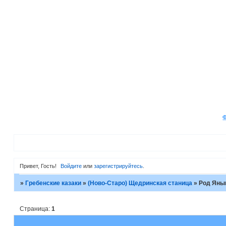
Привет, Гость!
Войдите
или
зарегистрируйтесь
.
»
Гребенские казаки
»
(Ново-Старо) Щедринская станица
»
Род Ян
Страница:
1