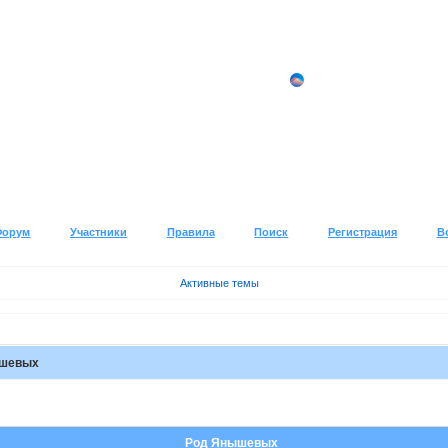
Форум
Участники
Правила
Поиск
Регистрация
В
Активные темы
ышевых
Род Янышевых