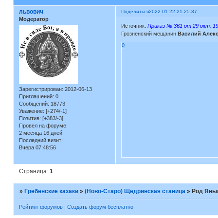
львович
Поделиться
2022-01-22 21:25:37
Модератор
Источник:
Приказ № 361 от 29 окт. 19
Грозненский мещанин
Василий Алек
0
Зарегистрирован
: 2012-06-13
Приглашений:
0
Сообщений:
18773
Уважение:
[+274/-1]
Позитив:
[+383/-3]
Провел на форуме:
2 месяца 16 дней
Последний визит:
Вчера 07:48:56
Страница:
1
»
Гребенские казаки
»
(Ново-Старо) Щедринская станица
»
Род Ян
Рейтинг форумов
|
Создать форум бесплатно