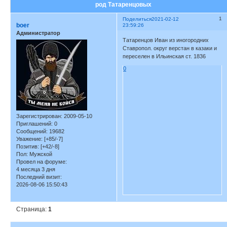
род Татаренцовых
1
Поделиться
2021-02-12
boer
23:59:26
Администратор
Татаренцов Иван из иногородних
Ставропол. округ верстан в казаки и
переселен в Ильинская ст. 1836
0
Зарегистрирован
: 2009-05-10
Приглашений:
0
Сообщений:
19682
Уважение:
[+85/-7]
Позитив:
[+42/-8]
Пол:
Мужской
Провел на форуме:
4 месяца 3 дня
Последний визит:
2026-08-06 15:50:43
Страница:
1