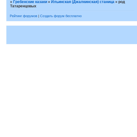
»
Гребенские казаки
»
Ильинская (Джалкинская) станица
»
род
Татаренцовых
Рейтинг форумов
|
Создать форум бесплатно