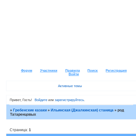
Форум
Участники
Правила
Поиск
Регистрация
Войти
Активные темы
Привет, Гость!
Войдите
или
зарегистрируйтесь
.
»
Гребенские казаки
»
Ильинская (Джалкинская) станица
»
род
Татаренцовых
Страница:
1