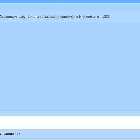
тавропол. округ верстан в казаки и переселен в Ильинская ст. 1836
ельниковых