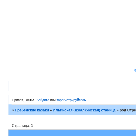
Привет, Гость!
Войдите
или
зарегистрируйтесь
.
»
Гребенские казаки
»
Ильинская (Джалкинская) станица
»
род Стр
Страница:
1