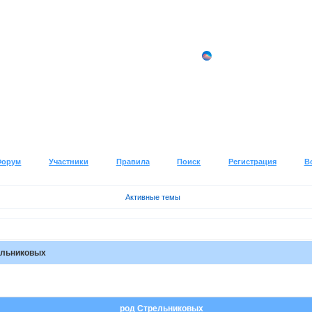
Форум
Участники
Правила
Поиск
Регистрация
В
Активные темы
ельниковых
род Стрельниковых