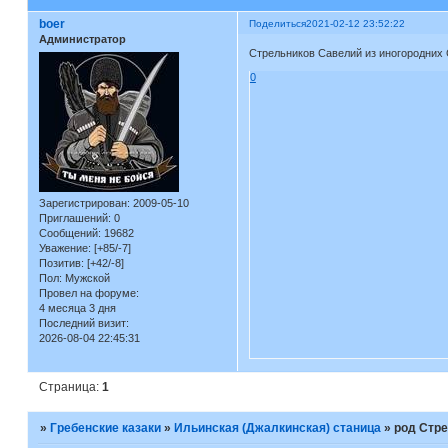
boer
Поделиться
2021-02-12 23:52:22
Администратор
Стрельников Савелий из иногородних С
0
Зарегистрирован
: 2009-05-10
Приглашений:
0
Сообщений:
19682
Уважение:
[+85/-7]
Позитив:
[+42/-8]
Пол:
Мужской
Провел на форуме:
4 месяца 3 дня
Последний визит:
2026-08-04 22:45:31
Страница:
1
»
Гребенские казаки
»
Ильинская (Джалкинская) станица
»
род Стр