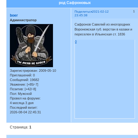
род Сафроновых
1
Поделиться
2021-02-12
boer
23:45:38
Администратор
Сафронов Савелий из иногородних
Воронежская губ. верстан в казаки и
переселен в Ильинская ст. 1836
0
Зарегистрирован
: 2009-05-10
Приглашений:
0
Сообщений:
19682
Уважение:
[+85/-7]
Позитив:
[+42/-8]
Пол:
Мужской
Провел на форуме:
4 месяца 3 дня
Последний визит:
2026-08-04 22:45:31
Страница:
1