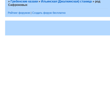
»
Гребенские казаки
»
Ильинская (Джалкинская) станица
»
род
Сафроновых
Рейтинг форумов
|
Создать форум бесплатно