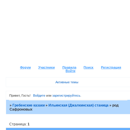
Форум
Участники
Правила
Поиск
Регистрация
Войти
Активные темы
Привет, Гость!
Войдите
или
зарегистрируйтесь
.
»
Гребенские казаки
»
Ильинская (Джалкинская) станица
»
род
Сафроновых
Страница:
1