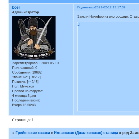
boer
Поделиться
2021-02-12 13:17:39
Администратор
Заикин Никифор из иногородних Ставро
0
Зарегистрирован
: 2009-05-10
Приглашений:
0
Сообщений:
19682
Уважение:
[+85/-7]
Позитив:
[+42/-8]
Пол:
Мужской
Провел на форуме:
4 месяца 3 дня
Последний визит:
Вчера 15:50:43
Страница:
1
»
Гребенские казаки
»
Ильинская (Джалкинская) станица
»
род Заи