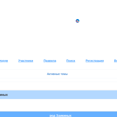
Форум
Участники
Правила
Поиск
Регистрация
В
Активные темы
киных
род Заикиных