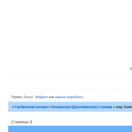
Привет, Гость!
Войдите
или
зарегистрируйтесь
.
»
Гребенские казаки
»
Ильинская (Джалкинская) станица
»
род Заи
Страница:
1