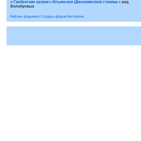
»
Гребенские казаки
»
Ильинская (Джалкинская) станица
»
род
Волобуевых
Рейтинг форумов
|
Создать форум бесплатно