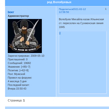
род Волобуевых
1
Поделиться
2021-02-12
boer
12:58:50
Администратор
Волобуев Михайла казак Ильинская
ст. переселен на Сунженская линия
1845
0
Зарегистрирован
: 2009-05-10
Приглашений:
0
Сообщений:
19682
Уважение:
[+85/-7]
Позитив:
[+42/-8]
Пол:
Мужской
Провел на форуме:
4 месяца 3 дня
Последний визит:
Вчера 15:50:43
Страница:
1