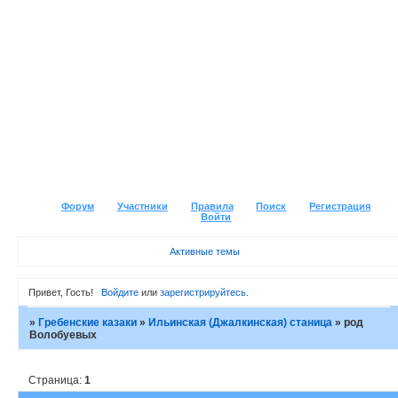
Форум
Участники
Правила
Поиск
Регистрация
Войти
Активные темы
Привет, Гость!
Войдите
или
зарегистрируйтесь
.
»
Гребенские казаки
»
Ильинская (Джалкинская) станица
»
род
Волобуевых
Страница:
1