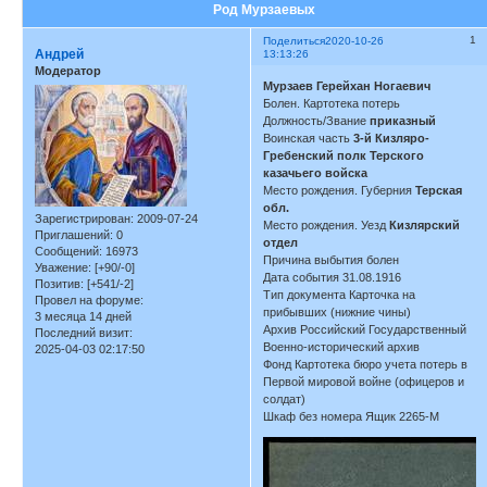
Род Мурзаевых
1
Поделиться
2020-10-26
Андрей
13:13:26
Модератор
Мурзаев Герейхан Ногаевич
Болен. Картотека потерь
Должность/Звание
приказный
Воинская часть
3-й Кизляро-
Гребенский полк Терского
казачьего войска
Место рождения. Губерния
Терская
обл.
Зарегистрирован
: 2009-07-24
Место рождения. Уезд
Кизлярский
Приглашений:
0
отдел
Сообщений:
16973
Причина выбытия болен
Уважение:
[+90/-0]
Дата события 31.08.1916
Позитив:
[+541/-2]
Тип документа Карточка на
Провел на форуме:
прибывших (нижние чины)
3 месяца 14 дней
Архив Российский Государственный
Последний визит:
Военно-исторический архив
2025-04-03 02:17:50
Фонд Картотека бюро учета потерь в
Первой мировой войне (офицеров и
солдат)
Шкаф без номера Ящик 2265-М