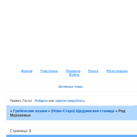
Форум
Участники
Правила
Поиск
Регистрация
Войти
Активные темы
Привет, Гость!
Войдите
или
зарегистрируйтесь
.
»
Гребенские казаки
»
(Ново-Старо) Щедринская станица
»
Род
Мурзаевых
Страница:
1