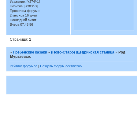
Уважение:
[+274/-1]
Позитив:
[+383/-3]
Провел на форуме:
2 месяца 16 дней
Последний визит:
Вчера 07:48:56
Страница:
1
»
Гребенские казаки
»
(Ново-Старо) Щедринская станица
»
Род
Мурзаевых
Рейтинг форумов
|
Создать форум бесплатно