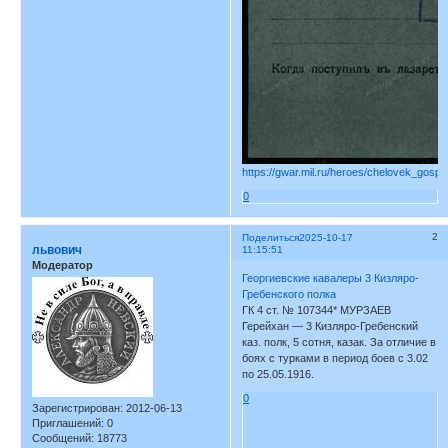
https://gwar.mil.ru/heroes/chelovek_gospi
0
2
Поделиться
2025-10-17
львович
11:15:51
Модератор
Георгиевские кавалеры 3 Кизляро-
Гребенского полка
ГК 4 ст. № 107344* МУРЗАЕВ
Герейхан — 3 Кизляро-Гребенский
каз. полк, 5 сотня, казак. За отличие в
боях с турками в период боев с 3.02
по 25.05.1916.
0
Зарегистрирован
: 2012-06-13
Приглашений:
0
Сообщений:
18773