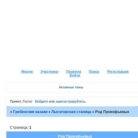
Форум
Участники
Правила
Поиск
Регистрация
Войти
Активные темы
Привет, Гость!
Войдите
или
зарегистрируйтесь
.
»
Гребенские казаки
»
Лысогорская станица
»
Род Прокофьевых
Страница:
1
Род Прокофьевых