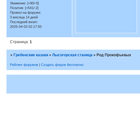
Уважение:
[+90/-0]
Позитив:
[+541/-2]
Провел на форуме:
3 месяца 14 дней
Последний визит:
2025-04-03 02:17:50
Страница:
1
»
Гребенские казаки
»
Лысогорская станица
»
Род Прокофьевых
Рейтинг форумов
|
Создать форум бесплатно