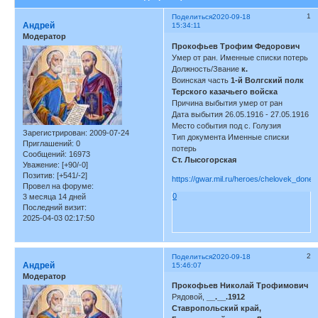
1
Поделиться
2020-09-18
Андрей
15:34:11
Модератор
Прокофьев Трофим Федорович
Умер от ран. Именные списки потерь
Должность/Звание
к.
Воинская часть
1-й Волгский полк
Терского казачьего войска
Причина выбытия умер от ран
Дата выбытия 26.05.1916 - 27.05.1916
Место события под с. Голузия
Зарегистрирован
: 2009-07-24
Тип документа Именные списки
Приглашений:
0
потерь
Сообщений:
16973
Ст. Лысогорская
Уважение:
[+90/-0]
Позитив:
[+541/-2]
https://gwar.mil.ru/heroes/chelovek_don
Провел на форуме:
0
3 месяца 14 дней
Последний визит:
2025-04-03 02:17:50
2
Поделиться
2020-09-18
Андрей
15:46:07
Модератор
Прокофьев Николай Трофимович
Рядовой,
__.__.1912
Ставропольский край,