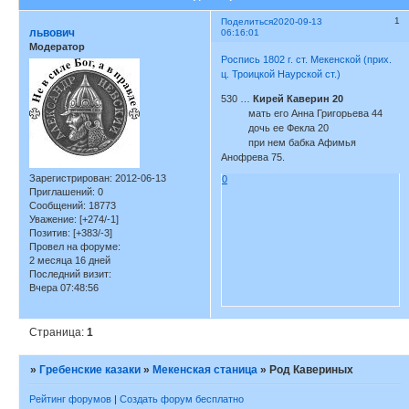
1
Поделиться
2020-09-13
львович
06:16:01
Модератор
Роспись 1802 г. ст. Мекенской (прих.
ц. Троицкой Наурской ст.)
530 …
Кирей Каверин 20
мать его Анна Григорьева 44
дочь ее Фекла 20
при нем бабка Афимья
Анофрева 75.
Зарегистрирован
: 2012-06-13
0
Приглашений:
0
Сообщений:
18773
Уважение:
[+274/-1]
Позитив:
[+383/-3]
Провел на форуме:
2 месяца 16 дней
Последний визит:
Вчера 07:48:56
Страница:
1
»
Гребенские казаки
»
Мекенская станица
»
Род Кавериных
Рейтинг форумов
|
Создать форум бесплатно