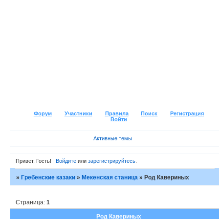
Форум
Участники
Правила
Поиск
Регистрация
Войти
Активные темы
Привет, Гость!
Войдите
или
зарегистрируйтесь
.
»
Гребенские казаки
»
Мекенская станица
»
Род Кавериных
Страница:
1
Род Кавериных