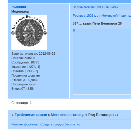
львович
Поделиться
2020-09-12 07:04:47
Модератор
Роспись 1802 г. ст. Мекенской (прих. ц
517 …
казак Петр Белилцов 25
0
Зарегистрирован
: 2012-06-13
Приглашений:
0
Сообщений:
18773
Уважение:
[+274/-1]
Позитив:
[+383/-3]
Провел на форуме:
2 месяца 16 дней
Последний визит:
Вчера 07:48:56
Страница:
1
»
Гребенские казаки
»
Мекенская станица
»
Род Белилцевых
Рейтинг форумов
|
Создать форум бесплатно