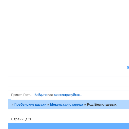
Привет, Гость!
Войдите
или
зарегистрируйтесь
.
»
Гребенские казаки
»
Мекенская станица
»
Род Белилцевых
Страница:
1