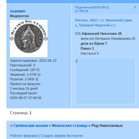
1
Поделиться
2020-09-11
львович
07:09:16
Модератор
Роспись 1802 г. ст. Мекенской (прих.
ц. Троицкой Наурской ст.)
525
Афанасий Николаев 26
жена его Катерина Никифорова 25
дети их Ефим 7
Павел 1
Настасья 5
Зарегистрирован
: 2012-06-13
0
Приглашений:
0
Сообщений:
18773
Уважение:
[+274/-1]
Позитив:
[+383/-3]
Провел на форуме:
2 месяца 16 дней
Последний визит:
2026-08-07 07:48:56
Страница:
1
»
Гребенские казаки
»
Мекенская станица
»
Род Николаевых
Рейтинг форумов
|
Создать форум бесплатно