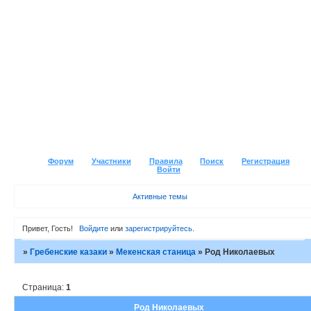
Форум
Участники
Правила
Поиск
Регистрация
Войти
Активные темы
Привет, Гость!
Войдите
или
зарегистрируйтесь
.
»
Гребенские казаки
»
Мекенская станица
»
Род Николаевых
Страница:
1
Род Николаевых