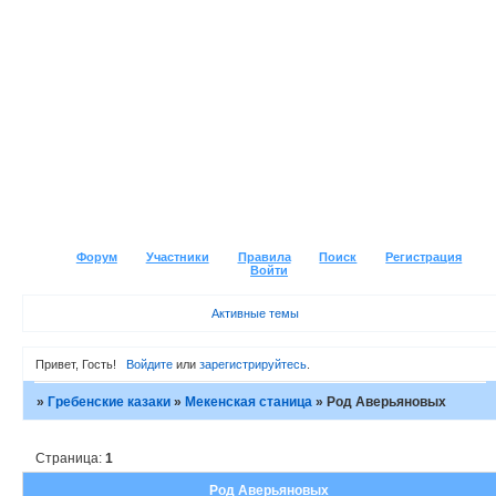
Форум
Участники
Правила
Поиск
Регистрация
Войти
Активные темы
Привет, Гость!
Войдите
или
зарегистрируйтесь
.
»
Гребенские казаки
»
Мекенская станица
»
Род Аверьяновых
Страница:
1
Род Аверьяновых