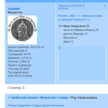
1
Поделиться
2020-09-11
львович
06:59:31
Модератор
Роспись 1802 г. ст. Мекенской (прих.
ц. Троицкой Наурской ст.)
524
Иван Аверьянов 37
жена его Ефимья Фомина 32
дети их Варвара 13
Василиса 4
Дарья 1
Зарегистрирован
: 2012-06-13
0
Приглашений:
0
Сообщений:
18773
Уважение:
[+274/-1]
Позитив:
[+383/-3]
Провел на форуме:
2 месяца 16 дней
Последний визит:
2026-08-07 07:48:56
Страница:
1
»
Гребенские казаки
»
Мекенская станица
»
Род Аверьяновых
Рейтинг форумов
|
Создать форум бесплатно