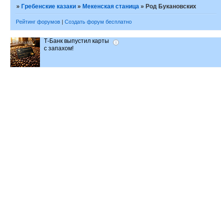
»
Гребенские казаки
»
Мекенская станица
»
Род Букановских
Рейтинг форумов
|
Создать форум бесплатно
Т-Банк выпустил карты
i
с запахом!