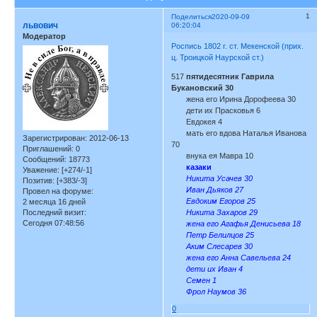
1
Поделиться
2020-09-09
львович
06:20:04
Модератор
Роспись 1802 г. ст. Мекенской (прих.
ц. Троицкой Наурской ст.)
517
пятидесятник Гаврила
Букановский 30
жена его Ирина Дорофеева 30
дети их Прасковья 6
Евдокея 4
мать его вдова Наталья Иванова
Зарегистрирован
: 2012-06-13
70
Приглашений:
0
внука ея Мавра 10
Сообщений:
18773
казаки
Уважение:
[+274/-1]
Никита Усачев 30
Позитив:
[+383/-3]
Иван Дьяков 27
Провел на форуме:
Евдоким Егоров 25
2 месяца 16 дней
Последний визит:
Никита Захаров 29
Сегодня 07:48:56
жена его Агафья Денисьева 18
Петр Белилцов 25
Аким Слесарев 30
жена его Анна Савельева 24
дети их Иван 4
Семен 1
Фрол Наумов 36
0