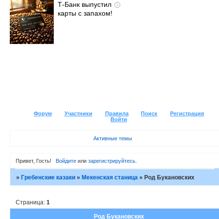
Т-Банк выпустил
i
карты с запахом!
Форум
Участники
Правила
Поиск
Регистрация
Войти
Активные темы
Привет, Гость!
Войдите
или
зарегистрируйтесь
.
»
Гребенские казаки
»
Мекенская станица
»
Род Букановских
Страница:
1
Род Букановских