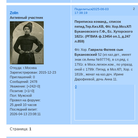
2
Поделиться
2025-06-03
Zolin
17:38:19
Активный участник
Переписка команд., список
пятид.Тер.Киз.КВ, Ф/с Хор.Моз.КП
Букановского Г.Ф., Ес. Хуторского
1821г. (РГВИА ф.13454 оп.1, д.247
л.859)
Ф/с Хор.
Гаврила Фатеев сын
Букановский
52 (из каз.дет., имеет
знак св.Анны №97774), в сл.ряд. с
1791г. в Моск.легион.ком., по упразд.
Откуда:
г.Москва
оной с 1799г. Пятид. в Моз.КП, Хор. с
Зарегистрирован
: 2015-12-23
1818г., женат на каз.доч. Ирине
Приглашений:
0
Дарофеевой, дочь Анна 11.
Сообщений:
2478
Уважение:
[+242/-0]
0
Позитив:
[+1/-0]
Пол:
Мужской
Провел на форуме:
25 дней 10 часов
Последний визит:
2026-04-13 23:08:11
Страница:
1