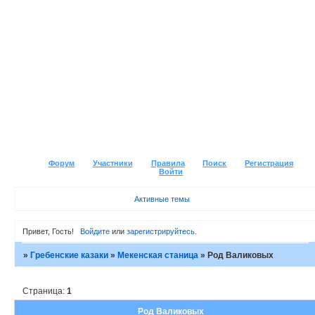
Форум
Участники
Правила
Поиск
Регистрация
Войти
Активные темы
Привет, Гость!
Войдите
или
зарегистрируйтесь
.
»
Гребенские казаки
»
Мекенская станица
»
Род Валиковых
Страница:
1
Род Валиковых