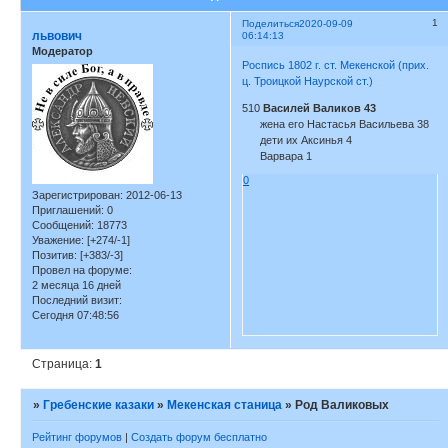
1
Поделиться
2020-09-09
львович
06:14:13
Модератор
Роспись 1802 г. ст. Мекенской (прих.
ц. Троицкой Наурской ст.)
510
Василей Валиков 43
жена его Настасья Васильева 38
дети их Аксинья 4
Варвара 1
0
Зарегистрирован
: 2012-06-13
Приглашений:
0
Сообщений:
18773
Уважение:
[+274/-1]
Позитив:
[+383/-3]
Провел на форуме:
2 месяца 16 дней
Последний визит:
Сегодня 07:48:56
Страница:
1
»
Гребенские казаки
»
Мекенская станица
»
Род Валиковых
Рейтинг форумов
|
Создать форум бесплатно