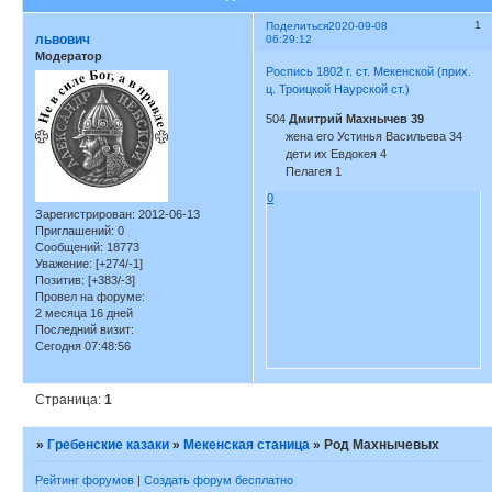
1
Поделиться
2020-09-08
львович
06:29:12
Модератор
Роспись 1802 г. ст. Мекенской (прих.
ц. Троицкой Наурской ст.)
504
Дмитрий Махнычев 39
жена его Устинья Васильева 34
дети их Евдокея 4
Пелагея 1
0
Зарегистрирован
: 2012-06-13
Приглашений:
0
Сообщений:
18773
Уважение:
[+274/-1]
Позитив:
[+383/-3]
Провел на форуме:
2 месяца 16 дней
Последний визит:
Сегодня 07:48:56
Страница:
1
»
Гребенские казаки
»
Мекенская станица
»
Род Махнычевых
Рейтинг форумов
|
Создать форум бесплатно