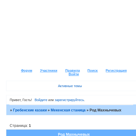
Форум
Участники
Правила
Поиск
Регистрация
Войти
Активные темы
Привет, Гость!
Войдите
или
зарегистрируйтесь
.
»
Гребенские казаки
»
Мекенская станица
»
Род Махнычевых
Страница:
1
Род Махнычевых