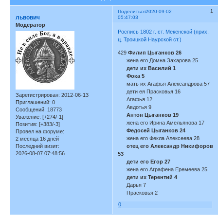
1
Поделиться
2020-09-02
львович
05:47:03
Модератор
Роспись 1802 г. ст. Мекенской (прих.
ц. Троицкой Наурской ст.)
429
Филип Цыганков 26
жена его Домна Захарова 25
дети их Василий 1
Фока 5
мать их Агафья Александрова 57
дети ея Прасковья 16
Зарегистрирован
: 2012-06-13
Агафья 12
Приглашений:
0
Авдотья 9
Сообщений:
18773
Антон Цыганков 19
Уважение:
[+274/-1]
жена его Ирина Амельянова 17
Позитив:
[+383/-3]
Федосей Цыганков 24
Провел на форуме:
жена его Фекла Алексеева 28
2 месяца 16 дней
Последний визит:
отец его Александр Никифоров
2026-08-07 07:48:56
53
дети его Егор 27
жена его Аграфена Еремеева 25
дети их Терентий 4
Дарья 7
Прасковья 2
0