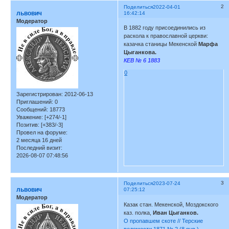
2
Поделиться
2022-04-01
львович
16:42:14
Модератор
В 1882 году присоединились из
раскола к православной церкви:
казачка станицы Мекенской
Марфа
Цыганкова.
КЕВ № 6 1883
0
Зарегистрирован
: 2012-06-13
Приглашений:
0
Сообщений:
18773
Уважение:
[+274/-1]
Позитив:
[+383/-3]
Провел на форуме:
2 месяца 16 дней
Последний визит:
2026-08-07 07:48:56
3
Поделиться
2023-07-24
львович
07:25:12
Модератор
Казак стан. Мекенской, Моздокского
каз. полка,
Иван Цыганков.
О пропавшем скоте // Терские
ведомости 1871 № 2 (8 янв.)