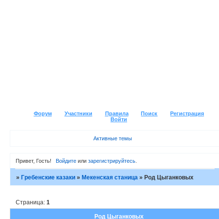
Форум
Участники
Правила
Поиск
Регистрация
Войти
Активные темы
Привет, Гость!
Войдите
или
зарегистрируйтесь
.
»
Гребенские казаки
»
Мекенская станица
»
Род Цыганковых
Страница:
1
Род Цыганковых