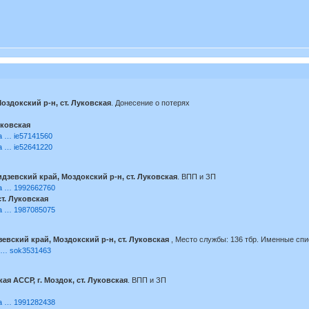
Моздокский р-н, ст. Луковская
. Донесение о потерях
уковская
ia … ie57141560
ia … ie52641220
дзевский край, Моздокский р-н, ст. Луковская
. ВПП и ЗП
ia … 1992662760
т. Луковская
ia … 1987085075
евский край, Моздокский р-н, ст. Луковская
, Место службы: 136 тбр. Именные спи
he … sok3531463
ая АССР, г. Моздок, ст. Луковская
. ВПП и ЗП
ia … 1991282438