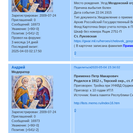
Место рождения. Уезд
Моздокский от
Причина выбытия болен
Дата события 22.04.1915
Зарегистрирован
: 2009-07-24
Тип документа Уведомление о приеме
Приглашений:
0
Архив Российский Государственный В
Сообщений:
16973
Фонд Картотека бюро учета потерь в 
Уважение:
[+90/-0]
Шкаф без номера Ящик 2751-П
Позитив:
[+541/-2]
Ст. Луковская
Провел на форуме:
https://gwar.mil.ru/heroes/chelovek_gos
3 месяца 14 дней
( В карточке записана фамилия
Прим
Последний визит:
2025-04-03 02:17:50
0
Андрей
Поделиться
2020-05-04 15:34:02
Модератор
Применко Петр Макарович
Родился в 1912 г., Терский окр., ст.
Приговорен: Тройка при УНКВД Орджони
Приговор: к 10 годам ИТЛ
Источник: Книга памяти Республики С
http://lists.memo.ru/index16.htm
0
Зарегистрирован
: 2009-07-24
Приглашений:
0
Сообщений:
16973
Уважение:
[+90/-0]
Позитив:
[+541/-2]