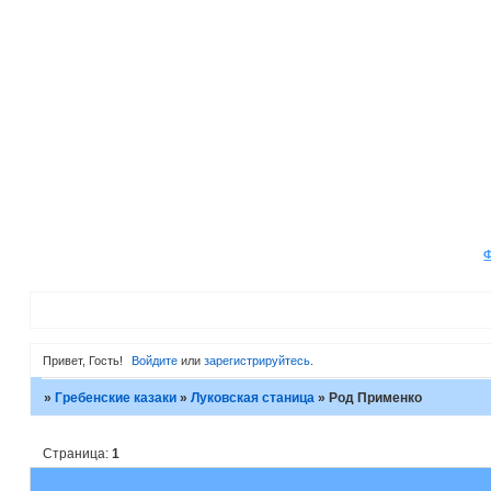
Привет, Гость!
Войдите
или
зарегистрируйтесь
.
»
Гребенские казаки
»
Луковская станица
»
Род Применко
Страница:
1