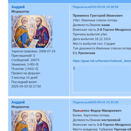
Андрей
Поделиться
2020-05-04 15:28:50
Модератор
Применко Григорий Иванович
Убит. Именные списки потерь
Должность/Звание
казак
Воинская часть
2-й Горско-Моздокск
Причина выбытия убит
Дата выбытия 18.12.1914
Место выбытия сел. Сердия
Тип документа Именные списки потер
Зарегистрирован
: 2009-07-24
Ст. Луковская
Приглашений:
0
Сообщений:
16973
https://gwar.mil.ru/heroes/chelovek_do
Уважение:
[+90/-0]
0
Позитив:
[+541/-2]
Провел на форуме:
3 месяца 14 дней
Последний визит:
2025-04-03 02:17:50
Андрей
Поделиться
2020-05-04 15:30:30
Модератор
При
ш
енко Федор Макариевич
Болен. Картотека потерь
Должность/Звание
нестроевой
Воинская часть
1-й Горско-Моздокск
Место рождения. Губерния
Терская о