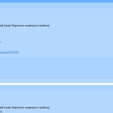
ий полк Терского казачьего войска
ь
nesenie15747233
ий полк Терского казачьего войска
бл
.