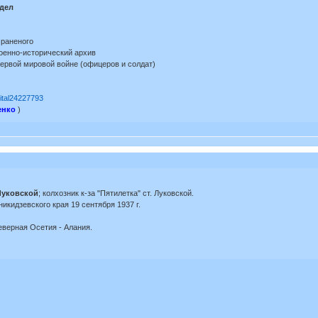
дел
 раненого
оенно-исторический архив
Первой мировой войне (офицеров и солдат)
pital24227793
енко
)
 Луковской
; колхозник к-за "Пятилетка" ст. Луковской.
кидзевского края 19 сентября 1937 г.
еверная Осетия - Алания.