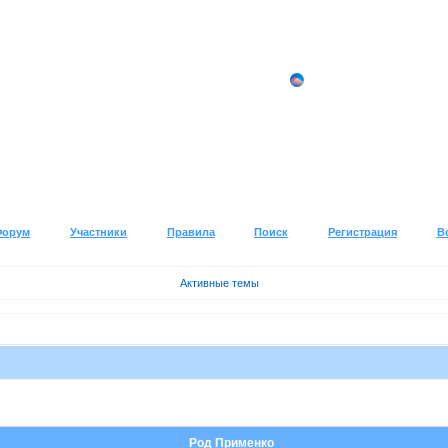
Форум
Участники
Правила
Поиск
Регистрация
В
Активные темы
Род Применко