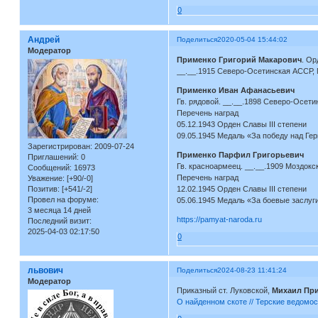
0
Андрей
Поделиться
2020-05-04 15:44:02
Модератор
Применко Григорий Макарович
. Ор
__.__.1915 Северо-Осетинская АССР, М
Применко Иван Афанасьевич
Гв. рядовой. __.__.1898 Северо-Осети
Перечень наград
05.12.1943 Орден Славы III степени
09.05.1945 Медаль «За победу над Гер
Зарегистрирован
: 2009-07-24
Применко Парфил Григорьевич
Приглашений:
0
Гв. красноармеец. __.__.1909 Моздокс
Сообщений:
16973
Перечень наград
Уважение:
[+90/-0]
Позитив:
[+541/-2]
12.02.1945 Орден Славы III степени
Провел на форуме:
05.06.1945 Медаль «За боевые заслуг
3 месяца 14 дней
https://pamyat-naroda.ru
Последний визит:
2025-04-03 02:17:50
0
львович
Поделиться
2024-08-23 11:41:24
Модератор
Приказный ст. Луковской,
Михаил Пр
О найденном скоте // Терские ведомос