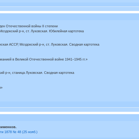
ден Отечественной войны II степени
оздокский р-н, ст. Луковская. Юбилейная картотека
нская АССР, Моздокский р-н, ст. Луковская. Сводная картотека
манией в Великой Отечественной войне 1941–1945 гг.»
кий р-н, станица Луковская. Сводная картотека
и»
иименков.
ти 1878 № 48 (25 нояб.)