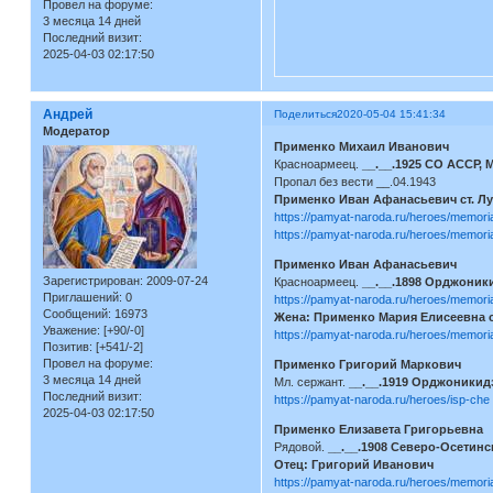
Провел на форуме:
3 месяца 14 дней
Последний визит:
2025-04-03 02:17:50
Андрей
Поделиться
2020-05-04 15:41:34
Модератор
Применко Михаил Иванович
Красноармеец.
__.__.1925 СО АССР, 
Пропал без вести __.04.1943
Применко Иван Афанасьевич ст. Л
https://pamyat-naroda.ru/heroes/memor
https://pamyat-naroda.ru/heroes/memor
Применко Иван Афанасьевич
Зарегистрирован
: 2009-07-24
Красноармеец.
__.__.1898 Орджоники
Приглашений:
0
https://pamyat-naroda.ru/heroes/memor
Сообщений:
16973
Жена: Применко Мария Елисеевна с
Уважение:
[+90/-0]
https://pamyat-naroda.ru/heroes/memor
Позитив:
[+541/-2]
Провел на форуме:
Применко Григорий Маркович
3 месяца 14 дней
Мл. сержант.
__.__.1919 Орджоникидз
Последний визит:
https://pamyat-naroda.ru/heroes/isp-c
2025-04-03 02:17:50
Применко Елизавета Григорьевна
Рядовой.
__.__.1908 Северо-Осетинск
Отец: Григорий Иванович
https://pamyat-naroda.ru/heroes/memor