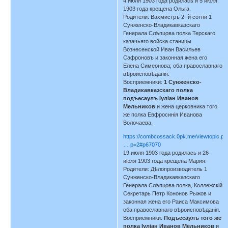
4 июля 1903 года родилась и 5 июля
1903 года крещена Ольга.
Родители: Вахмистръ 2- й сотни 1
Сунженско-Владикавказскаго
Генерала Слѣпцова полка Терскаго
казачьяго войска станицы
Вознесенской Иван Васильев
Сафроновъ и законная жена его
Елена Симеонова; оба православнаго
вѣроисповѣданія.
Восприемники:
1 Сунженско-
Владикавказскаго полка
подъесаулъ Іуліан Иванов
Мельников
и жена церковника того
же полка Евфросинія Иванова
Волочаева.
https://combcossack.0pk.me/viewtopic.ph
… p=2#p67070
19 июля 1903 года родилась и 26
июля 1903 года крещена Мария.
Родители: Дѣлопроизводитель 1
Сунженско-Владикавказскаго
Генерала Слѣпцова полка, Коллежскій
Секретарь Петр Кононов Рыжов и
законная жена его Раиса Максимова
оба православнаго вѣроисповѣданія.
Восприемники:
Подъесаулъ того же
полка Іуліан Иванов Мельников
и