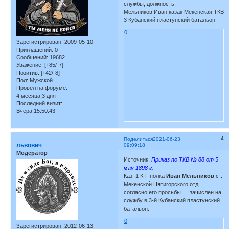
службы, должность.
Мельников Иван казак Мекенская ТКВ
3 Кубанский пластунский батальон
0
Зарегистрирован
: 2009-05-10
Приглашений:
0
Сообщений:
19682
Уважение:
[+85/-7]
Позитив:
[+42/-8]
Пол:
Мужской
Провел на форуме:
4 месяца 3 дня
Последний визит:
Вчера 15:50:43
4
Поделиться
2021-06-23
львович
09:09:18
Модератор
Источник:
Приказ по ТКВ № 88 от 5
мая 1898 г.
Каз. 1 К-Г полка
Иван Мельников
ст.
Мекенской Пятигорского отд.
согласно его просьбы … зачислен на
службу в 3-й Кубанский пластунский
батальон.
0
Зарегистрирован
: 2012-06-13