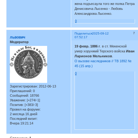
жена подъесаула того же полка Петра
Денисовича Лысенко - Любовь
Александрова Лысенко.
0
7
Поделиться
2025-09-12
львович
07:52:17
Модератор
19 февр. 1886 г
. в ст. Мекенской
умер хорунжий Терского войска
Иван
Ларионов Мельников
.
О вызове наследников // ТВ 1892 №
45 (15 апр.)
0
Зарегистрирован
: 2012-06-13
Приглашений:
0
Сообщений:
18766
Уважение:
[+274/-1]
Позитив:
[+383/-3]
Провел на форуме:
2 месяца 16 дней
Последний визит:
Вчера 19:21:14