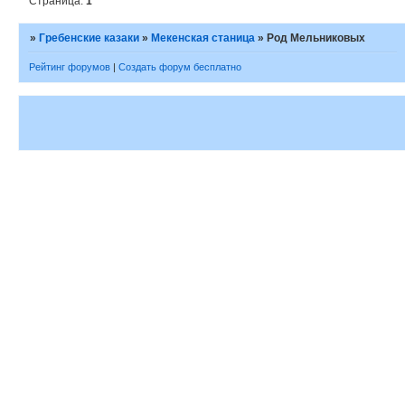
Страница:
1
»
Гребенские казаки
»
Мекенская станица
»
Род Мельниковых
Рейтинг форумов
|
Создать форум бесплатно