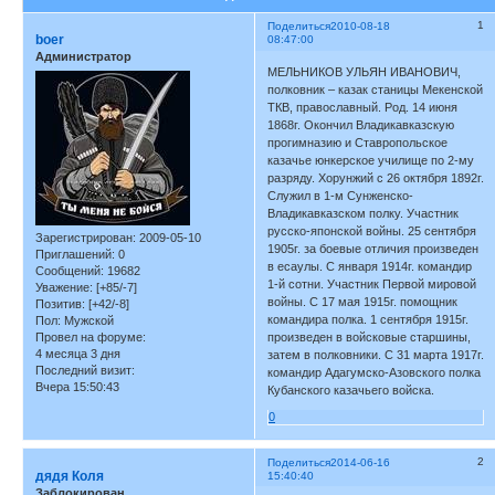
1
Поделиться
2010-08-18
boer
08:47:00
Администратор
МЕЛЬНИКОВ УЛЬЯН ИВАНОВИЧ,
полковник – казак станицы Мекенской
ТКВ, православный. Род. 14 июня
1868г. Окончил Владикавказскую
прогимназию и Ставропольское
казачье юнкерское училище по 2-му
разряду. Хорунжий с 26 октября 1892г.
Служил в 1-м Сунженско-
Владикавказском полку. Участник
русско-японской войны. 25 сентября
Зарегистрирован
: 2009-05-10
1905г. за боевые отличия произведен
Приглашений:
0
в есаулы. С января 1914г. командир
Сообщений:
19682
1-й сотни. Участник Первой мировой
Уважение:
[+85/-7]
войны. С 17 мая 1915г. помощник
Позитив:
[+42/-8]
командира полка. 1 сентября 1915г.
Пол:
Мужской
Провел на форуме:
произведен в войсковые старшины,
4 месяца 3 дня
затем в полковники. С 31 марта 1917г.
Последний визит:
командир Адагумско-Азовского полка
Вчера 15:50:43
Кубанского казачьего войска.
0
2
Поделиться
2014-06-16
дядя Коля
15:40:40
Заблокирован