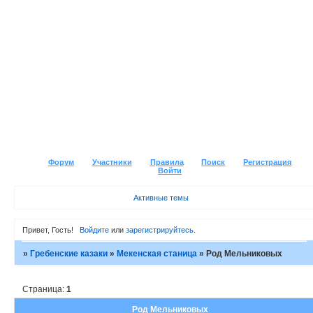
Форум
Участники
Правила
Поиск
Регистрация
Войти
Активные темы
Привет, Гость!
Войдите
или
зарегистрируйтесь
.
»
Гребенские казаки
»
Мекенская станица
»
Род Мельниковых
Страница:
1
Род Мельниковых