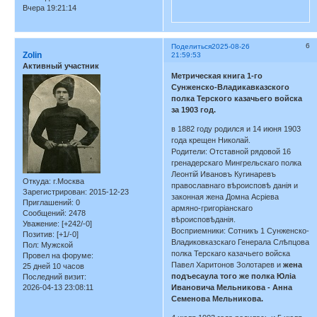
Вчера 19:21:14
6
Поделиться
2025-08-26
Zolin
21:59:53
Активный участник
Метрическая книга 1-го
Сунженско-Владикавказского
полка Терского казачьего войска
за 1903 год.
в 1882 году родился и 14 июня 1903
года крещен Николай.
Родители: Отставной рядовой 16
гренадерскаго Мингрельскаго полка
Леонтій Ивановъ Кугинаревъ
Откуда:
г.Москва
православнаго вѣроисповѣ данія и
Зарегистрирован
: 2015-12-23
законная жена Домна Асріева
Приглашений:
0
армяно-григоріанскаго
Сообщений:
2478
вѣроисповѣданія.
Уважение:
[+242/-0]
Восприемники: Сотникъ 1 Сунженско-
Позитив:
[+1/-0]
Владиковказскаго Генерала Слѣпцова
Пол:
Мужской
полка Терскаго казачьего войска
Провел на форуме:
Павел Харитонов Золотарев и
жена
25 дней 10 часов
подъесаула того же полка Юліа
Последний визит:
Ивановича Мельникова - Анна
2026-04-13 23:08:11
Семенова Мельникова.