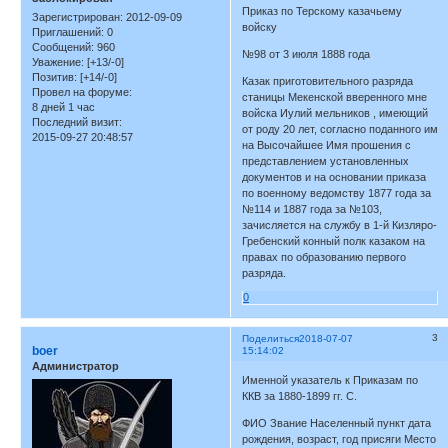
Приказ по Терскому казачьему
Зарегистрирован
: 2012-09-09
войску
Приглашений:
0
Сообщений:
960
№98 от 3 июля 1888 года
Уважение:
[+13/-0]
Позитив:
[+14/-0]
Казак приготовительного разряда
Провел на форуме:
станицы Мекенской вверенного мне
8 дней 1 час
войска Иулий мельников , имеющий
Последний визит:
от роду 20 лет, согласно поданного им
2015-09-27 20:48:57
на Высочайшее Имя прошения с
представлением установленных
документов и на основании приказа
по военному ведомству 1877 года за
№114 и 1887 года за №103,
зачисляется на службу в 1-й Кизляро-
Гребенский конный полк казаком на
правах по образованию первого
разряда.
0
3
Поделиться
2018-07-07
boer
15:14:02
Администратор
Именной указатель к Приказам по
ККВ за 1880-1899 гг. С.
ФИО Звание Населенный пункт дата
рождения, возраст, год присяги Место