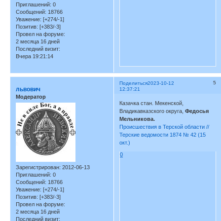
Приглашений:
0
Сообщений:
18766
Уважение:
[+274/-1]
Позитив:
[+383/-3]
Провел на форуме:
2 месяца 16 дней
Последний визит:
Вчера 19:21:14
5
Поделиться
2023-10-12
львович
12:37:21
Модератор
Казачка стан. Мекенской,
Владикавказского округа,
Федосья
Мельникова.
Происшествия в Терской области //
Терские ведомости 1874 № 42 (15
окт.)
0
Зарегистрирован
: 2012-06-13
Приглашений:
0
Сообщений:
18766
Уважение:
[+274/-1]
Позитив:
[+383/-3]
Провел на форуме:
2 месяца 16 дней
Последний визит: