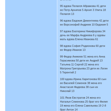
95 вдова Пелагея Абрамова 41 дети
ее Петр Архипов 5 Архип 3 Улита 18
Пелагея 13
96 вдова Евдокия Дементеева 42 дети
ее Ворсонофий Андреев 10 Евдокия 5
97 вдова Екатерина Никифорова 34
дочь ее Марфа Андреева 6 у вдовы
мать вдова Елена Иванова 61
98 вдова София Родионова 60 дети
ее Федор Иванов 13
99 Федор Аникеев 51 жена его Анна
Герасимова 50 дети их Андрей 13
Татьяна 11 Сергей 22 жена его
Матрона Григорьева 23 дети их Логин
5 Терентий 2
100 вдова Ирина Харитонова 60 сын
ее Василей Семенов 38 жена его
Анастасия Фадеева 38 сын их
Николай 13
101 Яков Евстратов 24 жена его
Наталья Семенова 25 брат его Филип
19 жена его Елена Савельева 19 2-й
брат Антон 14