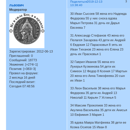
3
Поделиться
2019-12-13
львович
13:38:40
Модератор
30 Иван Сысоев 58 жена его Надежда
Федорова 55 у них сноха вдова
Марья Петрова 31 дочь ее Дарья
Евсеева 7
31 Александр Стефанов 43 жена его
Пелагея Захарова 43 дети их Андрей
6 Евдокия 12 Парасковья 8 зять их
Иван Тиханов 23 жена его Елена 23
Зарегистрирован
: 2012-06-13
дочь их Прасковья 1
Приглашений:
0
Сообщений:
18773
32 Гаврил Иванов 55 жена его
Уважение:
[+274/-1]
Лукерья Кузминова 54 дети их
Позитив:
[+383/-3]
Симеон 12 Федор 8 Ксения 17 Мартын
Провел на форуме:
20 жена его Анна Тимофеева 20 сын
2 месяца 16 дней
их Иван 1
Последний визит:
Сегодня 07:48:56
33 Леон Васильев 38 жена его Марья
Федорова 35 дети их Андрей 13
Николай 11 Кирьян 7 Устинья 5
34 Максим Прокопиев 33 жена его
Акулина Васильева 35 дети их Анисья
10 Евфимия 3 Мария 1
35 вдова Мавра Матфеева 38 дети ее
Козма Осипов 15 Иван 8