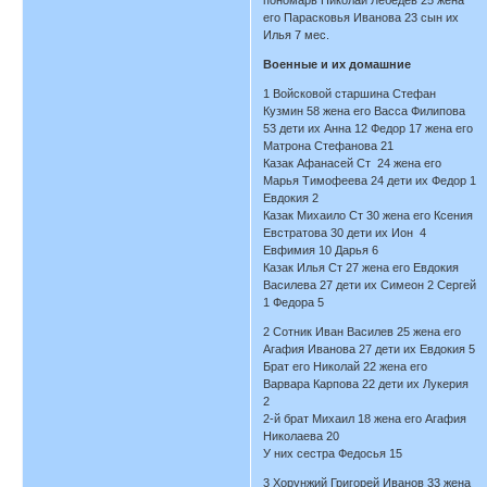
его Парасковья Иванова 23 сын их
Илья 7 мес.
Военные и их домашние
1 Войсковой старшина Стефан
Кузмин 58 жена его Васса Филипова
53 дети их Анна 12 Федор 17 жена его
Матрона Стефанова 21
Казак Афанасей Ст 24 жена его
Марья Тимофеева 24 дети их Федор 1
Евдокия 2
Казак Михаило Ст 30 жена его Ксения
Евстратова 30 дети их Ион 4
Евфимия 10 Дарья 6
Казак Илья Ст 27 жена его Евдокия
Василева 27 дети их Симеон 2 Сергей
1 Федора 5
2 Сотник Иван Василев 25 жена его
Агафия Иванова 27 дети их Евдокия 5
Брат его Николай 22 жена его
Варвара Карпова 22 дети их Лукерия
2
2-й брат Михаил 18 жена его Агафия
Николаева 20
У них сестра Федосья 15
3 Хорунжий Григорей Иванов 33 жена