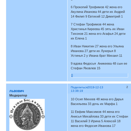
6 Прокопий Трофимов 42 жена его
Акулина Иванова 44 дети их Андрей
14 Филип 9 Евтихий 12 Димитрий 1
7 Стефан Трофимов 44 жена
Христинья Киреева 45 зять их Иван
Тихонов 21 жена его Агафья 24 дети
их Елена 1
8 Иван Никитин 27 жена его Ульяна
Иванова 27 дети их Лукерья 8
Устинья 2 у Ивана брат Михаил 11
9 вдова Федосья Аникеева 48 сын ее
Стефан Яковлев 15
0
2
Поделиться
2019-12-13
львович
13:38:19
Модератор
10 Осип Михеев 48 жена его Дарья
Васильева 33 дочь их Марфа 1
11 Евфим Максимов 44 жена его
Анисья Михайлова 33 дети их Стефан
11 Василий 3 Ирина 5 Алексей 18
жена его Федосия Иванова 17