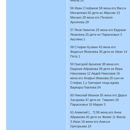
Фекла 16
56 Иван Стефанов 58 жена его Васса
Михаилова 50 дети их Максим 13
Михаил 28 жена его Пелагея
Архипова 29
57 Яков Никитин 25 жена его Евдокия
Яковлева 25 дети их Парасковья 3
Акулина 1
58 Стефан Кузмин 43 жена его
Федосья Яковлева 30 дети их Иван 14
Петр 1
59 Григорей Архипов 38 жена его
Евдокия Абрамова 39 дети ее Вера
Николаева 12 Авдей Николаев 16
жена его Агафья Иванова 20 сын их
Стефан 1 у Григория теща вдова
Варвара Павлова 54
60 Николай Иванов 55 жена его Дарья
Захарова 47 дети их Гавриил 18
Парасковья 16 Мария 3
61 Алимпий […?] 58 жена его Анна
Абрамова 40 дети их Филип 11 Фекла
3 Иван 18 жена его Анисья
Григорьева 19