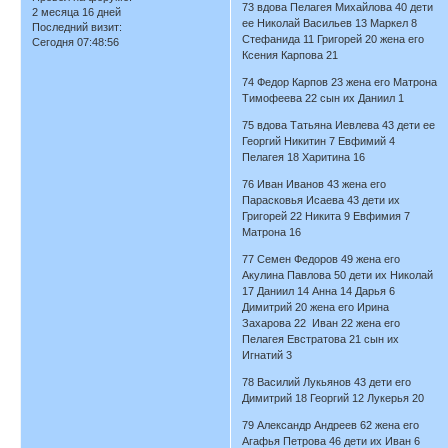
73 вдова Пелагея Михайлова 40 дети
2 месяца 16 дней
ее Николай Васильев 13 Маркел 8
Последний визит:
Стефанида 11 Григорей 20 жена его
Сегодня 07:48:56
Ксения Карпова 21
74 Федор Карпов 23 жена его Матрона
Тимофеева 22 сын их Даниил 1
75 вдова Татьяна Иевлева 43 дети ее
Георгий Никитин 7 Евфимий 4
Пелагея 18 Харитина 16
76 Иван Иванов 43 жена его
Парасковья Исаева 43 дети их
Григорей 22 Никита 9 Евфимия 7
Матрона 16
77 Семен Федоров 49 жена его
Акулина Павлова 50 дети их Николай
17 Даниил 14 Анна 14 Дарья 6
Димитрий 20 жена его Ирина
Захарова 22 Иван 22 жена его
Пелагея Евстратова 21 сын их
Игнатий 3
78 Василий Лукьянов 43 дети его
Димитрий 18 Георгий 12 Лукерья 20
79 Александр Андреев 62 жена его
Агафья Петрова 46 дети их Иван 6