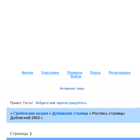
Форум
Участники
Правила
Поиск
Регистрация
Войти
Активные темы
Привет, Гость!
Войдите
или
зарегистрируйтесь
.
»
Гребенские казаки
»
Дубовская станица
»
Роспись станицы
Дубовской 1802 г.
Страница:
1