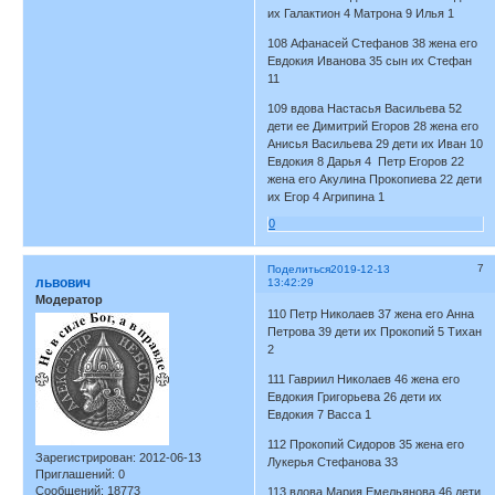
их Галактион 4 Матрона 9 Илья 1
108 Афанасей Стефанов 38 жена его
Евдокия Иванова 35 сын их Стефан
11
109 вдова Настасья Васильева 52
дети ее Димитрий Егоров 28 жена его
Анисья Васильева 29 дети их Иван 10
Евдокия 8 Дарья 4 Петр Егоров 22
жена его Акулина Прокопиева 22 дети
их Егор 4 Агрипина 1
0
7
Поделиться
2019-12-13
львович
13:42:29
Модератор
110 Петр Николаев 37 жена его Анна
Петрова 39 дети их Прокопий 5 Тихан
2
111 Гавриил Николаев 46 жена его
Евдокия Григорьева 26 дети их
Евдокия 7 Васса 1
112 Прокопий Сидоров 35 жена его
Зарегистрирован
: 2012-06-13
Лукерья Стефанова 33
Приглашений:
0
Сообщений:
18773
113 вдова Мария Емельянова 46 дети