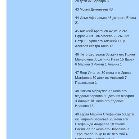
28 дети их Варвара 3
43 Мокей Дементеев 48
44 Илья Афанасьев 45 дети его Елена
21
45 Алексей Арефьев 42 жена его
Ефросиния Тимофеева 22 сын их
Петр 1 шурин его Алексей 17 у
Алексея сестра Анна 13
46 Петр Евстратов 35 жена его Ирина
Мануилева 35 дети их Иван 15 Дарья
6 Марина 3 Роман 1 Анания 1
47 Егор Игнатов 30 жена его Ирина
Матфеева 30 дети их Аврамий 7
Парасковья 1
48 Никита Меркулов 37 жена его
Федосья Карпова 39 дети их Феофил
4 Даниил 18 жена его Евдокия
Иванова 18
49 вдова Марина Стефанова 53 дети
ее Гавриил Васильев 25 жена его
Стефанида Андреева 18 Филип
Васильев 27 жена его Парасковья
Терентьева 25 дети их Леонтий 4
Елисавета 1 Агрипина 15