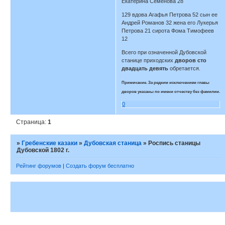
Екатерина Семенова 28
129 вдова Агафья Петрова 52 сын ее
Андрей Романов 32 жена его Лукерья
Петрова 21 сирота Фома Тимофеев
12
Всего при означенной Дубовской
станице приходских
дворов сто
двадцать девять
обретается.
Примечание. За редким исключением главы
дворов указаны по имени отчеству без фамилии.
0
Страница:
1
»
Гребенские казаки
»
Дубовская станица
»
Роспись станицы
Дубовской 1802 г.
Рейтинг форумов
|
Создать форум бесплатно