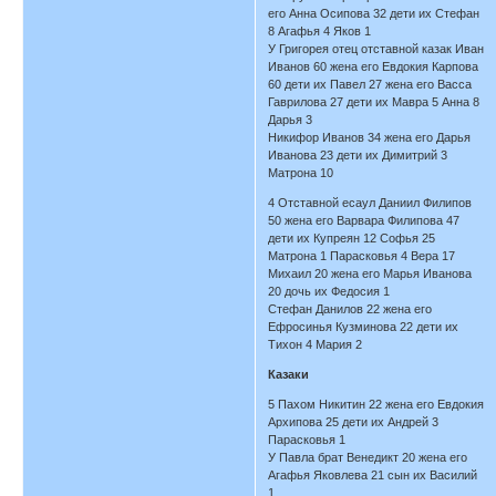
его Анна Осипова 32 дети их Стефан
8 Агафья 4 Яков 1
У Григорея отец отставной казак Иван
Иванов 60 жена его Евдокия Карпова
60 дети их Павел 27 жена его Васса
Гаврилова 27 дети их Мавра 5 Анна 8
Дарья 3
Никифор Иванов 34 жена его Дарья
Иванова 23 дети их Димитрий 3
Матрона 10
4 Отставной есаул Даниил Филипов
50 жена его Варвара Филипова 47
дети их Купреян 12 Софья 25
Матрона 1 Парасковья 4 Вера 17
Михаил 20 жена его Марья Иванова
20 дочь их Федосия 1
Стефан Данилов 22 жена его
Ефросинья Кузминова 22 дети их
Тихон 4 Мария 2
Казаки
5 Пахом Никитин 22 жена его Евдокия
Архипова 25 дети их Андрей 3
Парасковья 1
У Павла брат Венедикт 20 жена его
Агафья Яковлева 21 сын их Василий
1