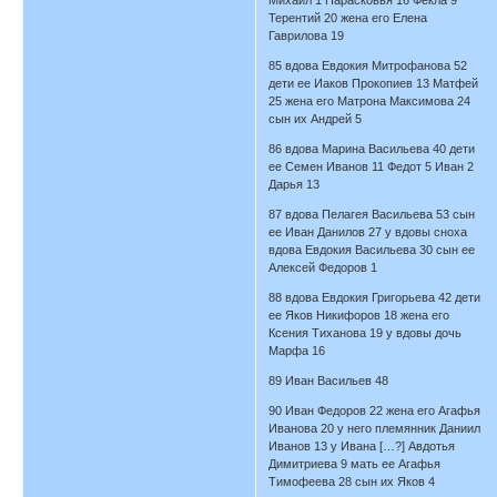
Терентий 20 жена его Елена
Гаврилова 19
85 вдова Евдокия Митрофанова 52
дети ее Иаков Прокопиев 13 Матфей
25 жена его Матрона Максимова 24
сын их Андрей 5
86 вдова Марина Васильева 40 дети
ее Семен Иванов 11 Федот 5 Иван 2
Дарья 13
87 вдова Пелагея Васильева 53 сын
ее Иван Данилов 27 у вдовы сноха
вдова Евдокия Васильева 30 сын ее
Алексей Федоров 1
88 вдова Евдокия Григорьева 42 дети
ее Яков Никифоров 18 жена его
Ксения Тиханова 19 у вдовы дочь
Марфа 16
89 Иван Васильев 48
90 Иван Федоров 22 жена его Агафья
Иванова 20 у него племянник Даниил
Иванов 13 у Ивана […?] Авдотья
Димитриева 9 мать ее Агафья
Тимофеева 28 сын их Яков 4