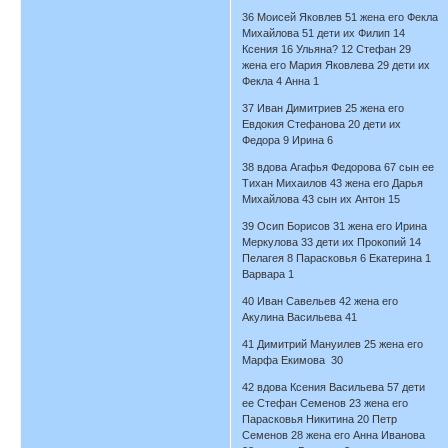
36 Моисей Яковлев 51 жена его Фекла
Михайлова 51 дети их Филип 14
Ксения 16 Ульяна? 12 Стефан 29
жена его Мария Яковлева 29 дети их
Фекла 4 Анна 1
37 Иван Димитриев 25 жена его
Евдокия Стефанова 20 дети их
Федора 9 Ирина 6
38 вдова Агафья Федорова 67 сын ее
Тихан Михаилов 43 жена его Дарья
Михайлова 43 сын их Антон 15
39 Осип Борисов 31 жена его Ирина
Меркулова 33 дети их Прокопий 14
Пелагея 8 Парасковья 6 Екатерина 1
Варвара 1
40 Иван Савельев 42 жена его
Акулина Васильева 41
41 Димитрий Мануилев 25 жена его
Марфа Екимова 30
42 вдова Ксения Васильева 57 дети
ее Стефан Семенов 23 жена его
Парасковья Никитина 20 Петр
Семенов 28 жена его Анна Иванова