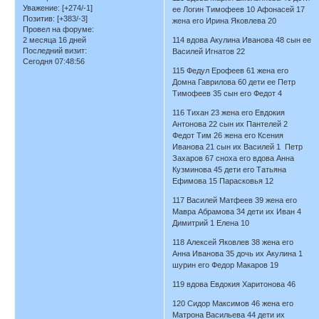
Уважение:
[+274/-1]
ее Логин Тимофеев 10 Афонасей 17
Позитив:
[+383/-3]
жена его Ирина Яковлева 20
Провел на форуме:
2 месяца 16 дней
114 вдова Акулина Иванова 48 сын ее
Последний визит:
Василей Игнатов 22
Сегодня 07:48:56
115 Федул Ерофеев 61 жена его
Домна Гаврилова 60 дети ее Петр
Тимофеев 35 сын его Федот 4
116 Тихан 23 жена его Евдокия
Антонова 22 сын их Пантелей 2
Федот Тим 26 жена его Ксения
Иванова 21 сын их Василей 1 Петр
Захаров 67 сноха его вдова Анна
Кузминова 45 дети его Татьяна
Ефимова 15 Парасковья 12
117 Василей Матфеев 39 жена его
Мавра Абрамова 34 дети их Иван 4
Димитрий 1 Елена 10
118 Алексей Яковлев 38 жена его
Анна Иванова 35 дочь их Акулина 1
шурин его Федор Макаров 19
119 вдова Евдокия Харитонова 46
120 Сидор Максимов 46 жена его
Матрона Васильева 44 дети их