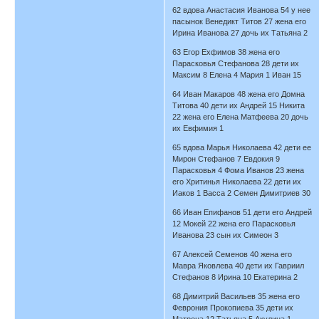
62 вдова Анастасия Иванова 54 у нее
пасынок Венедикт Титов 27 жена его
Ирина Иванова 27 дочь их Татьяна 2
63 Егор Ехфимов 38 жена его
Парасковья Стефанова 28 дети их
Максим 8 Елена 4 Мария 1 Иван 15
64 Иван Макаров 48 жена его Домна
Титова 40 дети их Андрей 15 Никита
22 жена его Елена Матфеева 20 дочь
их Евфимия 1
65 вдова Марья Николаева 42 дети ее
Мирон Стефанов 7 Евдокия 9
Парасковья 4 Фома Иванов 23 жена
его Хритинья Николаева 22 дети их
Иаков 1 Васса 2 Семен Димитриев 30
66 Иван Епифанов 51 дети его Андрей
12 Мокей 22 жена его Парасковья
Иванова 23 сын их Симеон 3
67 Алексей Семенов 40 жена его
Мавра Яковлева 40 дети их Гавриил
Стефанов 8 Ирина 10 Екатерина 2
68 Димитрий Васильев 35 жена его
Феврония Прокопиева 35 дети их