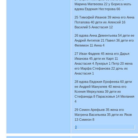
Марина Матвеева 22 у Бориса мать
вдова Евдокия Нестерова 66
25 Тимофей Иванов 39 жена его Анна
Потапова 40 дети их Алексей 16
Василий 5 Анастасия 12
26 вдова Анна Дементьева 54 дети ее
Андрей Антипов 21 Павел 36 дети его
Филимон 11 Анна 4
27 Иван Фадеев 45 жена его Дарья
Иванова 45 дети их Карп 11
Анастасия 4 Лукерья 1 Петр 20 жена
его Марфа Стефанова 22 дочь их
Анастасия 1
28 вдова Евдокия Ерофеева 60 дети
ее Андрей Мануилев 40 жена его
Ксения Меркулова 39 дети их
Стефанида 8 Парасковья 14 Мелания
4
29 Семен Арефьев 35 жена его
Матрена Васильева 35 дети их Яков
13 Симеон 8
0