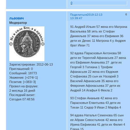
0
6
Поделиться
2019-12-13
львович
13:39:47
Модератор
91 Андрей Ильин 57 жена его Матрона
Васильева 58 зять их Стефан
Даниильев 37 жена его Евфимия 36
дети их Денис 11 Матрона 4 у Андрея
брат Иван 71
92 вдова Парасковья Антонова 58
дети ее Терентий Афанасьев 27 жена
его Евфимия Ананьева 27 дети их
Зарегистрирован
: 2012-06-13
Георгий 3 Татиана 1 Трофим
Приглашений:
0
Афанасьев 22 жена его Евдокия
Сообщений:
18773
Стефанова 25 сын их Назарий 3
Уважение:
[+274/-1]
Василий Афанасьев 35 жена его
Позитив:
[+383/-3]
Феврония Афонасьева 37 дети их
Провел на форуме:
Андрей 14 Агафья 6 Фекла 2
2 месяца 16 дней
Последний визит:
93 Стефан Ананьев 42 жена его
Сегодня 07:48:56
Парасковья Елантьева 43 дети их
Тихан 11 Сидор 9 Иван 2 Марфа 4
94 вдова Наталья Семенова 65 сын
ее Абрам Севостьянов 42 жена его
Ирина Евфимова 41 дети их Филип 4
Елена 15