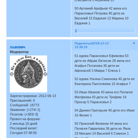
50 Артемий Арефьев 42 жена его
Парасковья Петрова 40 дети их
Василий 15 Евдокия 12 Марина 10
Евдокия 1
0
4
Поделиться
2019-12-13
львович
13:39:16
Модератор
51 вдова Парасковья Ефимова 53
дети ее Абрам Евтихов 28 жена его
Агафья Потапова 30 дети их
Афонасей 3 Мавра 7 Елена 1
52 вдова Ульяна Семенова 40 дети ее
Екатерина Пантелеева 15 Агафья 7
53 Иван Иванов 43 жена его Пелагея
Зарегистрирован
: 2012-06-13
Матфеева 43 дети их Трофим 19
Приглашений:
0
Прохор 5 Парасковья 2
Сообщений:
18773
Уважение:
[+274/-1]
54 Даниил Григорьев 40 дети его Иван
Позитив:
[+383/-3]
16 Филип 1
Провел на форуме:
2 месяца 16 дней
55 Прокопий Филипов 44 жена его
Последний визит:
Пелагея Гаврилова 36 дети их Яков
Сегодня 07:48:56
23 Михаил 14 Василей 6 Симеон 1