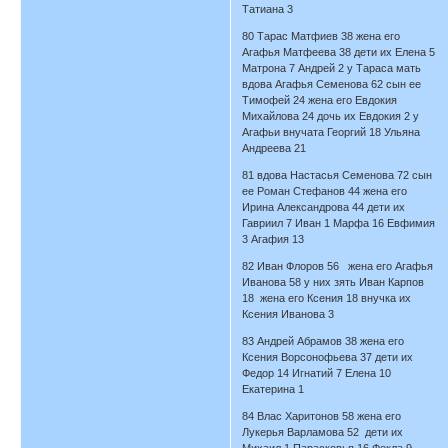
Татиана 3
80 Тарас Матфиев 38 жена его
Агафья Матфеева 38 дети их Елена 5
Матрона 7 Андрей 2 у Тараса мать
вдова Агафья Семенова 62 сын ее
Тимофей 24 жена его Евдокия
Михайлова 24 дочь их Евдокия 2 у
Агафьи внучата Георгий 18 Ульяна
Андреева 21
81 вдова Настасья Семенова 72 сын
ее Роман Стефанов 44 жена его
Ирина Александрова 44 дети их
Гавриил 7 Иван 1 Марфа 16 Евфимия
3 Агафия 13
82 Иван Флоров 56 жена его Агафья
Иванова 58 у них зять Иван Карпов
18 жена его Ксения 18 внучка их
Ксения Иванова 3
83 Андрей Абрамов 38 жена его
Ксения Ворсонофьева 37 дети их
Федор 14 Игнатий 7 Елена 10
Екатерина 1
84 Влас Харитонов 58 жена его
Лукерья Варламова 52 дети их
Михаил 1 Парасковья 16 Фекла 9