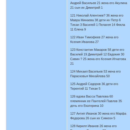
Андрей Васильев 21 жена его Акулина
21 сын их Димитрий 1
121 Николай Алентиев? 36 жена его
Мавра Минаева 38 дети их Петр 6
Тихан 3 Василей 1 Пелагея 14 Фекла
11 Елена 9
122 Иван Тимофеев 27 жена его
Ксения Иванова 27
123 Константин Макаров 58 дети его
Василей 19 Димитрий 12 Евдокия 30
Сивин ? 25 жена его Ксения Игнатова
21
124 Михаил Васильев 53 жена его
Парасковья Михайлова 50
125 Андрей Сидоров 36 дети его
Терентий 11 Тихан 5
126 вдова Васса Павлова 60
племянник ее Пантелей Павлов 35
дочь его Екатерина 10
127 Антип Иванов 30 жена его Марфа
Федорова 26 сын их Симеон 5
128 Кирилл Иванов 26 жена его