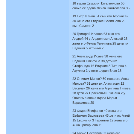
18 вдова Евдокия Емельянова 55
сноха ее вдова Фекла Пантелеева 35
19 Петр Ильин 51 сын его Афонасей
30 жена его Евдокия Васильева 29
сын Симеон 2
20 Григорей Иванов 63 сын его
Андрей 44 у Андрея сын Алексей 23
жена его Фекла Филипова 25 дети их
Евдокия 5 Устинья 2
21 Александр Исаев 38 жена его
Евдокия Никитина 38 дети их
Стефанида 16 Евдокия 8 Татьяна 4
Акулина 1 у него шурин Влас 18
22 Онисим Минов? 50 жена его Анна
Минова? 51 дети их Анастасия 12
Василей 26 жена его Агрипина Титова
28 дети их Прасковья 6 Ульяна 2 у
Онисима сноха вдова Марья
Варламова 20
23 Федор Епифанов 40 жена его
Евфимия Васильева 43 дети их Аггей
15 Евфимия 3 Терентий 19 жена его
Анна Григорьева 19
24 Борис Нестеров 33 жена его