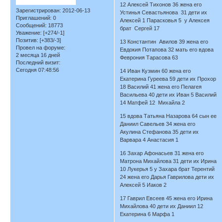
12 Алексей Тихонов 36 жена его
Зарегистрирован
: 2012-06-13
Устинья Севастьянова 31 дети их
Приглашений:
0
Алексей 1 Парасковья 5 у Алексея
Сообщений:
18773
брат Сергей 17
Уважение:
[+274/-1]
Позитив:
[+383/-3]
13 Константин Авилов 39 жена его
Провел на форуме:
Евдокия Потапова 32 мать его вдова
2 месяца 16 дней
Феврония Тарасова 63
Последний визит:
Сегодня 07:48:56
14 Иван Кузмин 60 жена его
Екатерина Гуреева 59 дети их Прохор
18 Василий 41 жена его Пелагея
Васильева 40 дети их Иван 5 Василий
14 Матфей 12 Михайла 2
15 вдова Татьяна Назарова 64 сын ее
Даниил Савельев 34 жена его
Акулина Стефанова 35 дети их
Варвара 4 Анастасия 1
16 Захар Афонасьев 31 жена его
Матрона Михайлова 31 дети их Ирина
10 Лукерья 5 у Захара брат Терентий
24 жена его Дарья Гаврилова дети их
Алексей 5 Иаков 2
17 Гаврил Евсеев 45 жена его Ирина
Михайлова 40 дети их Даниил 12
Екатерина 6 Марфа 1