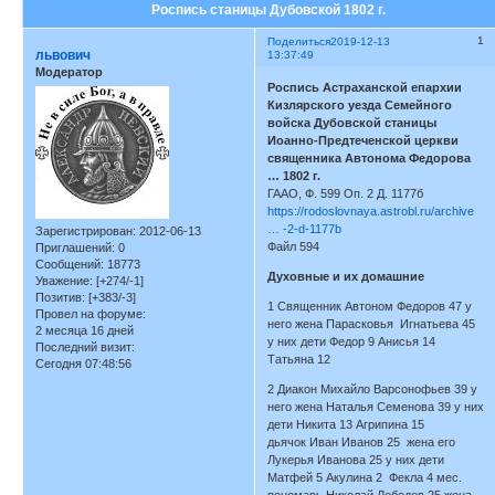
Роспись станицы Дубовской 1802 г.
1
Поделиться
2019-12-13
львович
13:37:49
Модератор
Роспись Астраханской епархии
Кизлярского уезда Семейного
войска Дубовской станицы
Иоанно-Предтеченской церкви
священника Автонома Федорова
… 1802 г.
ГААО, Ф. 599 Оп. 2 Д. 1177б
https://rodoslovnaya.astrobl.ru/archive
… -2-d-1177b
Зарегистрирован
: 2012-06-13
Файл 594
Приглашений:
0
Сообщений:
18773
Духовные и их домашние
Уважение:
[+274/-1]
Позитив:
[+383/-3]
1 Священник Автоном Федоров 47 у
Провел на форуме:
него жена Парасковья Игнатьева 45
2 месяца 16 дней
у них дети Федор 9 Анисья 14
Последний визит:
Татьяна 12
Сегодня 07:48:56
2 Диакон Михайло Варсонофьев 39 у
него жена Наталья Семенова 39 у них
дети Никита 13 Агрипина 15
дьячок Иван Иванов 25 жена его
Лукерья Иванова 25 у них дети
Матфей 5 Акулина 2 Фекла 4 мес.
пономарь Николай Лебедев 25 жена