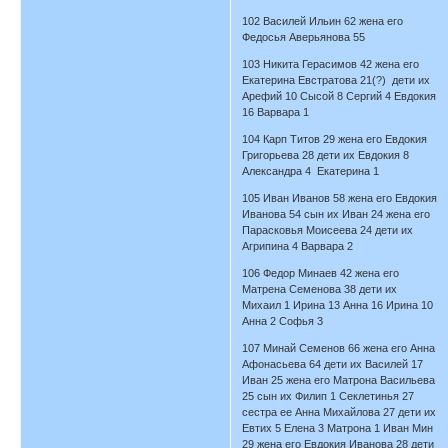
102 Василей Ильин 62 жена его
Федосья Аверьянова 55
103 Никита Герасимов 42 жена его
Екатерина Евстратова 21(?) дети их
Арефий 10 Сысой 8 Сергий 4 Евдокия
16 Варвара 1
104 Карп Титов 29 жена его Евдокия
Григорьева 28 дети их Евдокия 8
Александра 4 Екатерина 1
105 Иван Иванов 58 жена его Евдокия
Иванова 54 сын их Иван 24 жена его
Парасковья Моисеева 24 дети их
Агрипина 4 Варвара 2
106 Федор Минаев 42 жена его
Матрена Семенова 38 дети их
Михаил 1 Ирина 13 Анна 16 Ирина 10
Анна 2 Софья 3
107 Минай Семенов 66 жена его Анна
Афонасьева 64 дети их Василей 17
Иван 25 жена его Матрона Васильева
25 сын их Филип 1 Секлетинья 27
сестра ее Анна Михайлова 27 дети их
Евтих 5 Елена 3 Матрона 1 Иван Мин
29 жена его Евдокия Иванова 28 дети