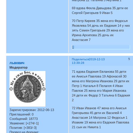
Матрона 12 Татьяна 5 Акулина 1
69 вдова Фекла Давыдова 35 дети ее
Сергей Григорьев 9 Иван 5
70 Петр Киреев 35 жена его Федосья
Яковлева 54 дочь их Евдокия 14 у них
зять Семен Григорьев 29 жена его
Ирина Архипова 25 дочь их
Анастасия 7
0
5
Поделиться
2019-12-13
львович
13:39:28
Модератор
71 вдова Евдокия Евланова 55 дети
ее Анисья Павлова 19 Афонасей 30
жена его Матрена Иванова 29 дети их
Петр 1 Наталья 8 Пелагея 4 Иван
Павлов 25 жена его Мария Иванова
24 дети их Федор 3 Татьяна 6 Евдокия
2
72 Иван Иванов 47 жена его Анисья
Зарегистрирован
: 2012-06-13
Григорьева 45 дети их Василей 4
Приглашений:
0
Анастасия 14 Матрона 12 Федосья 1
Сообщений:
18773
Иоаким 19 жена его Евдокия Павлова
Уважение:
[+274/-1]
21 сын их Никита 1
Позитив:
[+383/-3]
Провел на форуме: