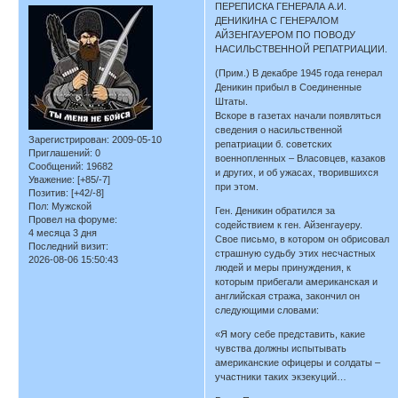
ПЕРЕПИСКА ГЕНЕРАЛА А.И.
ДЕНИКИНА С ГЕНЕРАЛОМ
АЙЗЕНГАУЕРОМ ПО ПОВОДУ
НАСИЛЬСТВЕННОЙ РЕПАТРИАЦИИ.
(Прим.) В декабре 1945 года генерал
Деникин прибыл в Соединенные
Штаты.
Вскоре в газетах начали появляться
сведения о насильственной
Зарегистрирован
: 2009-05-10
репатриации б. советских
Приглашений:
0
военнопленных – Власовцев, казаков
Сообщений:
19682
и других, и об ужасах, творившихся
Уважение:
[+85/-7]
при этом.
Позитив:
[+42/-8]
Пол:
Мужской
Ген. Деникин обратился за
Провел на форуме:
содействием к ген. Айзенгауеру.
4 месяца 3 дня
Свое письмо, в котором он обрисовал
Последний визит:
страшную судьбу этих несчастных
2026-08-06 15:50:43
людей и меры принуждения, к
которым прибегали американская и
английская стража, закончил он
следующими словами:
«Я могу себе представить, какие
чувства должны испытывать
американские офицеры и солдаты –
участники таких экзекуций…