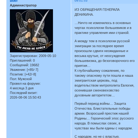
boer
09:01:53
Администратор
ИЗ ОБРАЩЕНИЯ ГЕНЕРАЛА
ДЕНИКИНА.
…Ничто не изменилось в основных
чертах психологии большевиков и в
практике управления ими страной.
А между тем в психологии русской
эмиграции за последнее время
произошли сдвиги неожиданные и
Зарегистрирован
: 2009-05-10
весьма крутые, от неосуждения
Приглашений:
0
большевизма, до безоговорочного его
Сообщений:
19682
приятия…
Уважение:
[+85/-7]
К глубочайшему сожалению, по
Позитив:
[+42/-8]
такому опасному пути пошла и наша
Пол:
Мужской
эмигрантская церковь, под
Провел на форуме:
водительством митрополита Евлогия,
4 месяца 3 дня
осенившая сменовеховство
Последний визит:
духовным авторитетом…
2026-08-06 15:50:43
Первый период войны… Защита
Отечества. Блистательные победы
армии. Возросший престиж нашей
Родины… Героический эпос русского
народа. В помыслах своих, в
чувствах мы были едины с народом.
С народом, но не с властью.