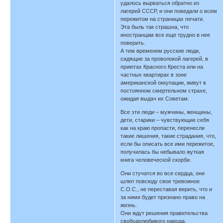
удалось вырваться обратно из
лагерей СССР, и они поведали о всем
пережитом на страницах печати.
Эта быль так страшна, что
иностранцам все еще трудно в нее
поверить.
А тем временем русские люди,
сидящие за проволокой лагерей, в
приютах Красного Креста или на
частных квартирах в зоне
американской оккупации, живут в
постоянном смертельном страхе,
ожидая выдач их Советам.
Все эти люди – мужчины, женщины,
дети, старики – чувствующие себя
как на краю пропасти, перенесли
такие лишения, такие страдания, что,
если бы описать все ими пережитое,
получилась бы небывало жуткая
книга человеческой скорби.
Они стучатся во все сердца, они
шлют повсюду свое тревожное
С.О.С., не переставая верить, что и
за ними будет признано право на
жизнь.
Они ждут решения правительства
свободолюбивого народа.