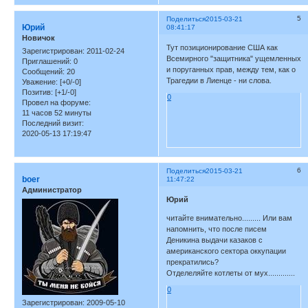
5
Поделиться
2015-03-21
Юрий
08:41:17
Новичок
Тут позиционирование США как
Зарегистрирован
: 2011-02-24
Всемирного "защитника" ущемленных
Приглашений:
0
и поруганных прав, между тем, как о
Сообщений:
20
Трагедии в Лиенце - ни слова.
Уважение:
[+0/-0]
Позитив:
[+1/-0]
0
Провел на форуме:
11 часов 52 минуты
Последний визит:
2020-05-13 17:19:47
6
Поделиться
2015-03-21
boer
11:47:22
Администратор
Юрий
читайте внимательно......... Или вам
напомнить, что после писем
Деникина выдачи казаков с
американского сектора оккупации
прекратились?
Отделеляйте котлеты от мух.............
0
Зарегистрирован
: 2009-05-10