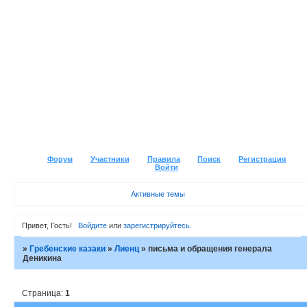
Форум
Участники
Правила
Поиск
Регистрация
Войти
Активные темы
Привет, Гость!
Войдите
или
зарегистрируйтесь
.
»
Гребенские казаки
»
Лиенц
»
письма и обращения генерала
Деникина
Страница:
1