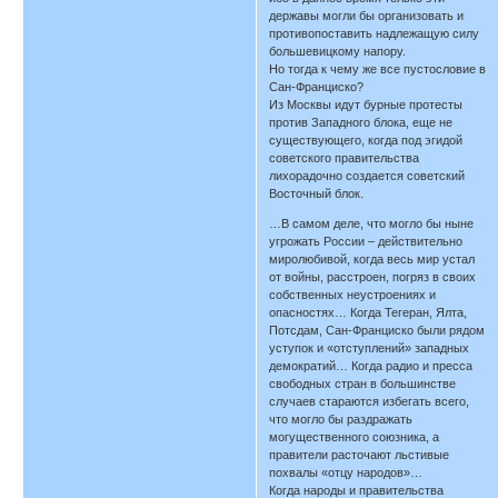
державы могли бы организовать и
противопоставить надлежащую силу
большевицкому напору.
Но тогда к чему же все пустословие в
Сан-Франциско?
Из Москвы идут бурные протесты
против Западного блока, еще не
существующего, когда под эгидой
советского правительства
лихорадочно создается советский
Восточный блок.
…В самом деле, что могло бы ныне
угрожать России – действительно
миролюбивой, когда весь мир устал
от войны, расстроен, погряз в своих
собственных неустроениях и
опасностях… Когда Тегеран, Ялта,
Потсдам, Сан-Франциско были рядом
уступок и «отступлений» западных
демократий… Когда радио и пресса
свободных стран в большинстве
случаев стараются избегать всего,
что могло бы раздражать
могущественного союзника, а
правители расточают льстивые
похвалы «отцу народов»…
Когда народы и правительства