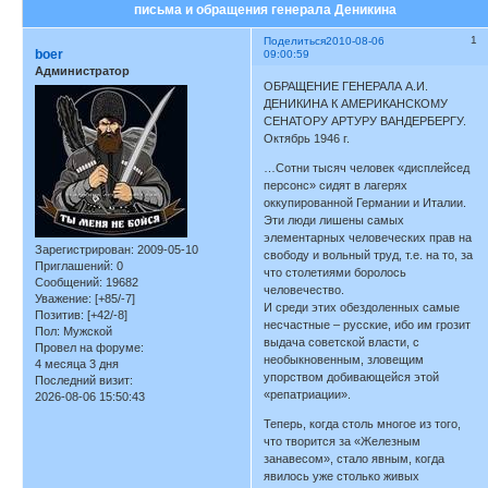
письма и обращения генерала Деникина
1
Поделиться
2010-08-06
boer
09:00:59
Администратор
ОБРАЩЕНИЕ ГЕНЕРАЛА А.И.
ДЕНИКИНА К АМЕРИКАНСКОМУ
СЕНАТОРУ АРТУРУ ВАНДЕРБЕРГУ.
Октябрь 1946 г.
…Сотни тысяч человек «дисплейсед
персонс» сидят в лагерях
оккупированной Германии и Италии.
Эти люди лишены самых
элементарных человеческих прав на
Зарегистрирован
: 2009-05-10
свободу и вольный труд, т.е. на то, за
Приглашений:
0
что столетиями боролось
Сообщений:
19682
человечество.
Уважение:
[+85/-7]
И среди этих обездоленных самые
Позитив:
[+42/-8]
несчастные – русские, ибо им грозит
Пол:
Мужской
выдача советской власти, с
Провел на форуме:
необыкновенным, зловещим
4 месяца 3 дня
упорством добивающейся этой
Последний визит:
«репатриации».
2026-08-06 15:50:43
Теперь, когда столь многое из того,
что творится за «Железным
занавесом», стало явным, когда
явилось уже столько живых