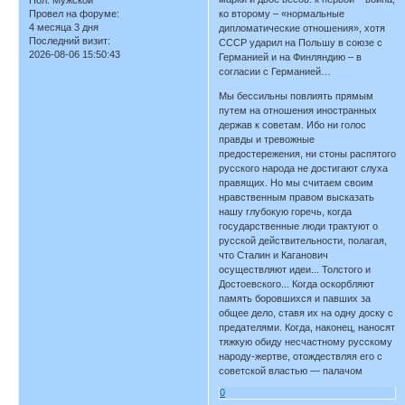
Пол:
Мужской
Провел на форуме:
ко второму – «нормальные
4 месяца 3 дня
дипломатические отношения», хотя
Последний визит:
СССР ударил на Польшу в союзе с
2026-08-06 15:50:43
Германией и на Финляндию – в
согласии с Германией…
Мы бессильны повлиять прямым
путем на отношения иностранных
держав к советам. Ибо ни голос
правды и тревожные
предостережения, ни стоны распятого
русского народа не достигают слуха
правящих. Но мы считаем своим
нравственным правом высказать
нашу глубокую горечь, когда
государственные люди трактуют о
русской действительности, полагая,
что Сталин и Каганович
осуществляют идеи... Толстого и
Достоевского... Когда оскорбляют
память боровшихся и павших за
общее дело, ставя их на одну доску с
предателями. Когда, наконец, наносят
тяжкую обиду несчастному русскому
народу-жертве, отождествляя его с
советской властью — палачом
0