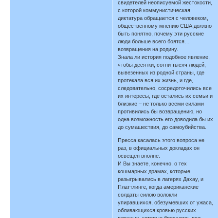
свидетелей неописуемой жестокости,
с которой коммунистическая
диктатура обращается с человеком,
общественному мнению США должно
быть понятно, почему эти русские
люди больше всего боятся…
возвращения на родину.
Знала ли история подобное явление,
чтобы десятки, сотни тысяч людей,
вывезенных из родной страны, где
протекала вся их жизнь, и где,
следовательно, сосредоточились все
их интересы, где остались их семьи и
близкие – не только всеми силами
противились бы возвращению, но
одна возможность его доводила бы их
до сумашествия, до самоубийства.
Пресса касалась этого вопроса не
раз, в официальных докладах он
освещен вполне.
И Вы знаете, конечно, о тех
кошмарных драмах, которые
разыгрывались в лагерях Дахау, и
Платтлинге, когда американские
солдаты силою волокли
упиравшихся, обезумевших от ужаса,
обливающихся кровью русских
пленных, которые бросались под