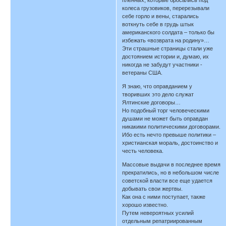
колеса грузовиков, перерезывали
себе горло и вены, старались
воткнуть себе в грудь штык
американского солдата – только бы
избежать «возврата на родину»…
Эти страшные страницы стали уже
достоянием истории и, думаю, их
никогда не забудут участники -
ветераны США.
Я знаю, что оправданием у
творивших это дело служат
Ялтинские договоры…
Но подобный торг человеческими
душами не может быть оправдан
никакими политическими договорами.
Ибо есть нечто превыше политики –
христианская мораль, достоинство и
честь человека.
Массовые выдачи в последнее время
прекратились, но в небольшом числе
советской власти все еще удается
добывать свои жертвы.
Как она с ними поступает, также
хорошо известно.
Путем невероятных усилий
отдельным репатриированным