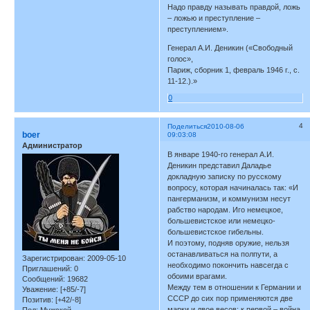
Надо правду называть правдой, ложь
– ложью и преступление –
преступлением».
Генерал А.И. Деникин («Свободный
голос»,
Париж, сборник 1, февраль 1946 г., с.
11-12.).»
0
4
Поделиться
2010-08-06
boer
09:03:08
Администратор
В январе 1940-го генерал А.И.
Деникин представил Даладье
докладную записку по русскому
вопросу, которая начиналась так: «И
пангерманизм, и коммунизм несут
рабство народам. Иго немецкое,
большевистское или немецко-
большевистское гибельны.
И поэтому, подняв оружие, нельзя
останавливаться на полпути, а
Зарегистрирован
: 2009-05-10
необходимо покончить навсегда с
Приглашений:
0
обоими врагами.
Сообщений:
19682
Между тем в отношении к Германии и
Уважение:
[+85/-7]
СССР до сих пор применяются две
Позитив:
[+42/-8]
марки и двое весов: к первой – война,