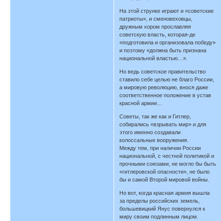
На этой струнке играют и «советские
патриоты», и сменовеховцы,
дружным хором прославляя
советскую власть, которая-де
«подготовила и организовала победу»
и поэтому «должна быть признана
национальной властью…».
Но ведь советское правительство
ставило себе целью не благо России,
а мировую революцию, внося даже
соответственное положение в устав
красной армии…
Советы, так же как и Гитлер,
собирались «взрывать мир» и для
этого именно создавали
колоссальные вооружения.
Между тем, при наличии России
национальной, с честной политикой и
прочными союзами, не могло бы быть
«гитлеровской опасности», не было
бы и самой Второй мировой войны.
Но вот, когда красная армия вышла
за пределы российских земель,
большевицкий Янус повернулся к
миру своим подлинным лицом.