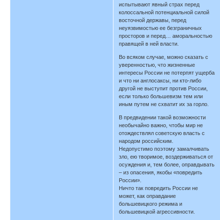
испытывают явный страх перед
колоссальной потенциальной силой
восточной державы, перед
неуязвимостью ее безграничных
просторов и перед… аморальностью
правящей в ней власти.
Во всяком случае, можно сказать с
уверенностью, что жизненные
интересы России не потерпят ущерба
и что ни англосаксы, ни кто-либо
другой не выступит против России,
если только большевизм тем или
иным путем не схватит их за горло.
В предвидении такой возможности
необычайно важно, чтобы мир не
отождествлял советскую власть с
народом российским.
Недопустимо поэтому замалчивать
зло, ею творимое, воздерживаться от
осуждения и, тем более, оправдывать
– из опасения, якобы «повредить
России».
Ничто так повредить России не
может, как оправдание
большевицкого режима и
большевицкой агрессивности.