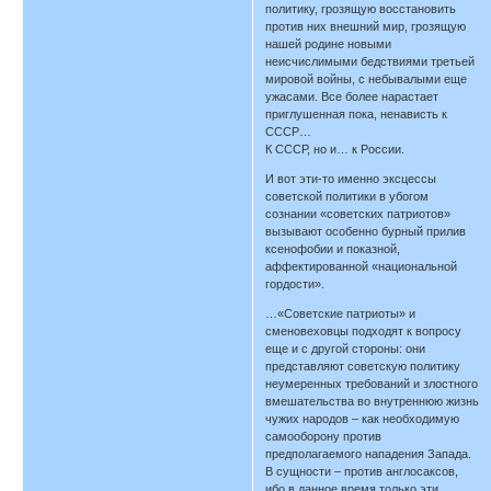
политику, грозящую восстановить
против них внешний мир, грозящую
нашей родине новыми
неисчислимыми бедствиями третьей
мировой войны, с небывалыми еще
ужасами. Все более нарастает
приглушенная пока, ненависть к
СССР…
К СССР, но и… к России.
И вот эти-то именно эксцессы
советской политики в убогом
сознании «советских патриотов»
вызывают особенно бурный прилив
ксенофобии и показной,
аффектированной «национальной
гордости».
…«Советские патриоты» и
сменовеховцы подходят к вопросу
еще и с другой стороны: они
представляют советскую политику
неумеренных требований и злостного
вмешательства во внутреннюю жизнь
чужих народов – как необходимую
самооборону против
предполагаемого нападения Запада.
В сущности – против англосаксов,
ибо в данное время только эти