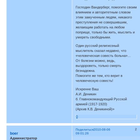
Господин Вандерберг, помогите своим
влиянием и авторитетным словом
этим замученным людям, никакого
преступления не совершившим,
желающим работать на любом
поприще, только бы жить, мыслить и
умереть свободными.
Один русский религиозный
мыслитель сказал недавно, что
«человеческая совесть больна»…
От болезни можно, ведь,
выздороветь, только смерть
безнадежна.
Помогите же тем, кто верит в
человеческую совесть!
Искренне Ваш
А.И. Деникин
б. Главнокомандующий Русской
армией (1917-1920)
(Архив К.В. Деникиной)»
0
2
Поделиться
2010-08-06
boer
09:01:26
Администратор