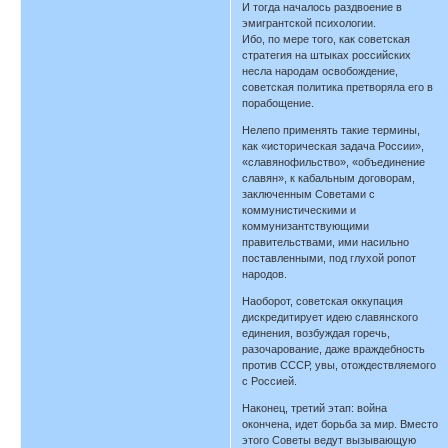
И тогда началось раздвоение в
эмигрантской психологии.
Ибо, по мере того, как советская
стратегия на штыках российских
несла народам освобождение,
советская политика претворяла его в
порабощение.
Нелепо применять такие термины,
как «историческая задача России»,
«славянофильство», «объединение
славян», к кабальным договорам,
заключенным Советами с
коммунистическими и
коммунизантствующими
правительствами, ими насильно
поставленными, под глухой ропот
народов.
Наоборот, советская оккупация
дискредитирует идею славянского
единения, возбуждая горечь,
разочарование, даже враждебность
против СССР, увы, отождествляемого
с Россией.
Наконец, третий этап: война
окончена, идет борьба за мир. Вместо
этого Советы ведут вызывающую