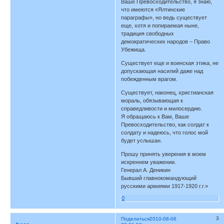
Ваше Превосходительство, я знаю,
что имеются «Ялтинские
параграфы», но ведь существует
еще, хотя и попираемая ныне,
традиция свободных
демократических народов – Право
Убежища.
Существует еще и воинская этика, не
допускающая насилий даже над
побежденным врагом.
Существует, наконец, христианская
мораль, обязывающая к
справедливости и милосердию.
Я обращаюсь к Вам, Ваше
Превосходительство, как солдат к
солдату и надеюсь, что голос мой
будет услышан.
Прошу принять уверения в моем
искреннем уважении.
Генерал А. Деникин
Бывший главнокомандующий
русскими армиями 1917-1920 г.г.»
0
3
Поделиться
2010-08-06