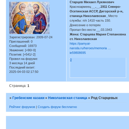
Старцев Михаил Лукянович
Красноармеец
__.__.1911 Северо-
Осетинская АССР, Дигорский р-н,
станица Николаевская
, Место
службы: п/п 1410 часть 150.
Донесение о потерях
Пропал без вести __.03.1943
Жена: Старцева Мария Степановна
Зарегистрирован
: 2009-07-24
ст. Николаевская
Приглашений:
0
https://pamyat-
Сообщений:
16973
naroda.ru/heroes/memoria …
Уважение:
[+90/-0]
ie59808695
Позитив:
[+541/-2]
Провел на форуме:
0
3 месяца 14 дней
Последний визит:
2025-04-03 02:17:50
Страница:
1
»
Гребенские казаки
»
Николаевская станица
»
Род Старцевых
Рейтинг форумов
|
Создать форум бесплатно