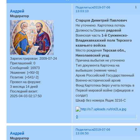
1
Поделиться
2019-07-06
Андрей
13:03:10
Модератор
Старцов Димитрий Павлович
Не уточнено. Картотека потерь
Должность/Звание
рядовой
Воинская часть
1-й Сунженско-
Владикавказский полк Терского
казачьего войска
Место рождения
Терская обл.,
Николаевский уезд
Зарегистрирован
: 2009-07-24
Причина выбытия не уточнено
Приглашений:
0
Тип документа Карточка на
Сообщений:
16973
выбывших (нижние чины)
Уважение:
[+90/-0]
Архив Российский Государственный
Позитив:
[+541/-2]
Военно-исторический архив
Провел на форуме:
Фонд Картотека бюро учета потерь в
3 месяца 14 дней
Первой мировой войне (офицеров и
Последний визит:
солдат)
2025-04-03 02:17:50
Шкаф без номера Ящик 3216-С
0
2
Поделиться
2019-07-06
Андрей
13:06:50
Модератор