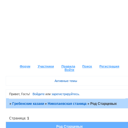
Форум
Участники
Правила
Поиск
Регистрация
Войти
Активные темы
Привет, Гость!
Войдите
или
зарегистрируйтесь
.
»
Гребенские казаки
»
Николаевская станица
»
Род Старцевых
Страница:
1
Род Старцевых