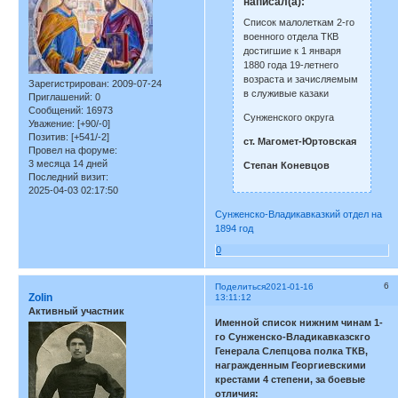
написал(а):
Список малолеткам 2-го
военного отдела ТКВ
достигшие к 1 января
1880 года 19-летнего
возраста и зачисляемым
Зарегистрирован
: 2009-07-24
в служивые казаки
Приглашений:
0
Сообщений:
16973
Сунженского округа
Уважение:
[+90/-0]
Позитив:
[+541/-2]
ст. Магомет-Юртовская
Провел на форуме:
3 месяца 14 дней
Степан Коневцов
Последний визит:
2025-04-03 02:17:50
Сунженско-Владикавказкий отдел на
1894 год
0
6
Поделиться
2021-01-16
Zolin
13:11:12
Активный участник
Именной список нижним чинам 1-
го Сунженско-Владикавказскго
Генерала Слепцова полка ТКВ,
награжденным Георгиевскими
крестами 4 степени, за боевые
отличия: