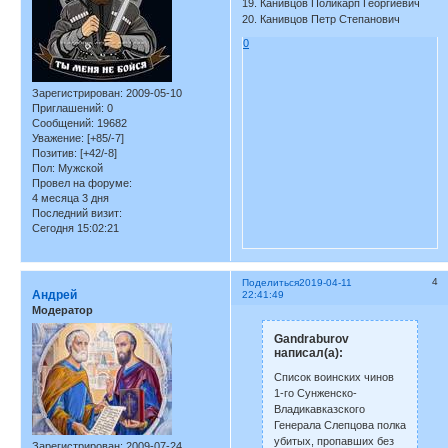
19. Канивцов Поликарп Георгиевич
20. Канивцов Петр Степанович
0
Зарегистрирован
: 2009-05-10
Приглашений:
0
Сообщений:
19682
Уважение:
[+85/-7]
Позитив:
[+42/-8]
Пол:
Мужской
Провел на форуме:
4 месяца 3 дня
Последний визит:
Сегодня 15:02:21
4
Поделиться
2019-04-11
Андрей
22:41:49
Модератор
Gandraburov
написал(а):
Список воинских чинов
1-го Сунженско-
Владикавказского
Генерала Слепцова полка
убитых, пропавших без
Зарегистрирован
: 2009-07-24