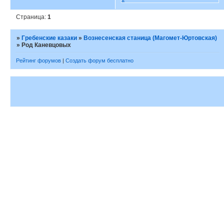
Страница:
1
»
Гребенские казаки
»
Вознесенская станица (Магомет-Юртовская)
»
Род Каневцовых
Рейтинг форумов
|
Создать форум бесплатно