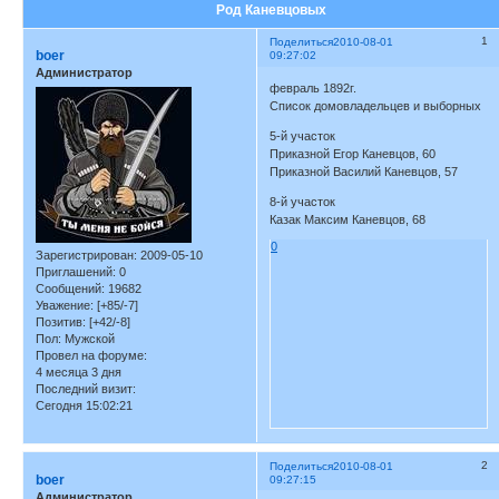
Род Каневцовых
1
Поделиться
2010-08-01
boer
09:27:02
Администратор
февраль 1892г.
Список домовладельцев и выборных
5-й участок
Приказной Егор Каневцов, 60
Приказной Василий Каневцов, 57
8-й участок
Казак Максим Каневцов, 68
0
Зарегистрирован
: 2009-05-10
Приглашений:
0
Сообщений:
19682
Уважение:
[+85/-7]
Позитив:
[+42/-8]
Пол:
Мужской
Провел на форуме:
4 месяца 3 дня
Последний визит:
Сегодня 15:02:21
2
Поделиться
2010-08-01
boer
09:27:15
Администратор