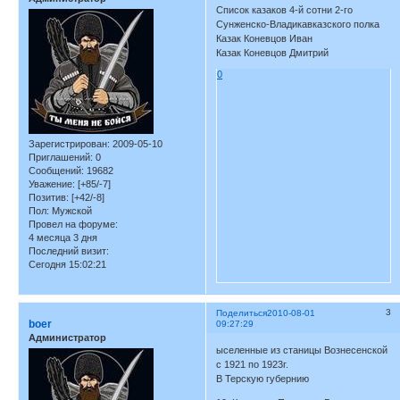
Список казаков 4-й сотни 2-го
Сунженско-Владикавказского полка
Казак Коневцов Иван
Казак Коневцов Дмитрий
0
Зарегистрирован
: 2009-05-10
Приглашений:
0
Сообщений:
19682
Уважение:
[+85/-7]
Позитив:
[+42/-8]
Пол:
Мужской
Провел на форуме:
4 месяца 3 дня
Последний визит:
Сегодня 15:02:21
3
Поделиться
2010-08-01
boer
09:27:29
Администратор
ыселенные из станицы Вознесенской
с 1921 по 1923г.
В Терскую губернию