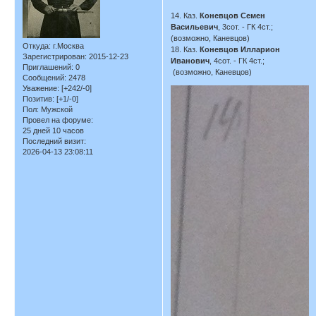
14. Каз.
Коневцов Семен
Васильевич
, 3сот. - ГК 4ст.;
(возможно, Каневцов)
Откуда:
г.Москва
18. Каз.
Коневцов Илларион
Зарегистрирован
: 2015-12-23
Иванович
, 4сот. - ГК 4ст.;
Приглашений:
0
(возможно, Каневцов)
Сообщений:
2478
Уважение:
[+242/-0]
Позитив:
[+1/-0]
Пол:
Мужской
Провел на форуме:
25 дней 10 часов
Последний визит:
2026-04-13 23:08:11