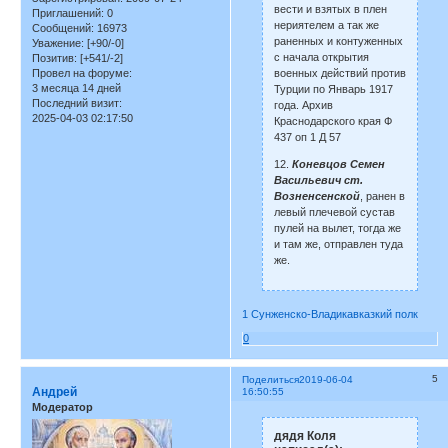
вести и взятых в плен
Приглашений:
0
нериятелем а так же
Сообщений:
16973
раненных и контуженных
Уважение:
[+90/-0]
с начала открытия
Позитив:
[+541/-2]
военных действий против
Провел на форуме:
3 месяца 14 дней
Турции по Январь 1917
Последний визит:
года. Архив
2025-04-03 02:17:50
Краснодарского края Ф
437 оп 1 Д 57
12.
Коневцов Семен
Васильевич ст.
Возненсенской
, ранен в
левый плечевой сустав
пулей на вылет, тогда же
и там же, отправлен туда
же.
1 Сунженско-Владикавказкий полк
0
5
Поделиться
2019-06-04
Андрей
16:50:55
Модератор
дядя Коля