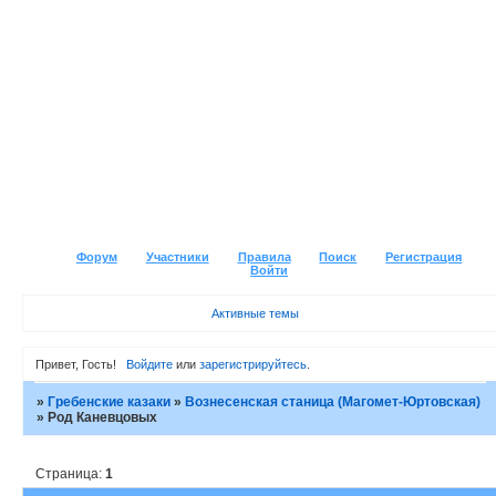
Форум
Участники
Правила
Поиск
Регистрация
Войти
Активные темы
Привет, Гость!
Войдите
или
зарегистрируйтесь
.
»
Гребенские казаки
»
Вознесенская станица (Магомет-Юртовская)
»
Род Каневцовых
Страница:
1