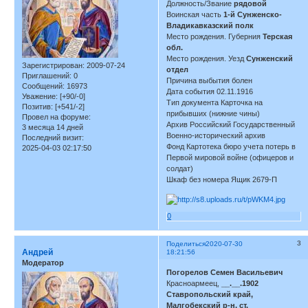
Должность/Звание
рядовой
Воинская часть
1-й Сунженско-
Владикавказский полк
Место рождения. Губерния
Терская
обл.
Место рождения. Уезд
Сунженский
Зарегистрирован
: 2009-07-24
отдел
Приглашений:
0
Причина выбытия болен
Сообщений:
16973
Дата события 02.11.1916
Уважение:
[+90/-0]
Тип документа Карточка на
Позитив:
[+541/-2]
прибывших (нижние чины)
Провел на форуме:
Архив Российский Государственный
3 месяца 14 дней
Военно-исторический архив
Последний визит:
Фонд Картотека бюро учета потерь в
2025-04-03 02:17:50
Первой мировой войне (офицеров и
солдат)
Шкаф без номера Ящик 2679-П
0
3
Поделиться
2020-07-30
Андрей
18:21:56
Модератор
Погорелов Семен Васильевич
Красноармеец,
__.__.1902
Ставропольский край,
Малгобекский р-н, ст.