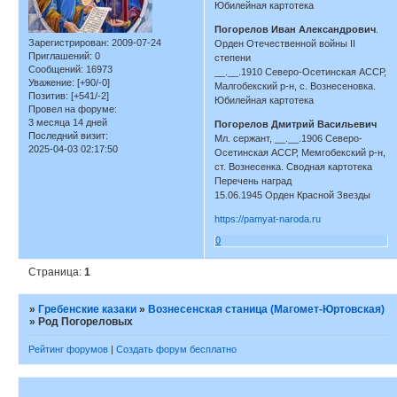
Юбилейная картотека
Погорелов Иван Александрович
.
Зарегистрирован
: 2009-07-24
Орден Отечественной войны II
Приглашений:
0
степени
Сообщений:
16973
__.__.1910 Северо-Осетинская АССР,
Уважение:
[+90/-0]
Малгобекский р-н, с. Вознесеновка.
Позитив:
[+541/-2]
Юбилейная картотека
Провел на форуме:
3 месяца 14 дней
Погорелов Дмитрий Васильевич
Последний визит:
Мл. сержант, __.__.1906 Северо-
2025-04-03 02:17:50
Осетинская АССР, Мемгобекский р-н,
ст. Вознесенка. Сводная картотека
Перечень наград
15.06.1945 Орден Красной Звезды
https://pamyat-naroda.ru
0
Страница:
1
»
Гребенские казаки
»
Вознесенская станица (Магомет-Юртовская)
»
Род Погореловых
Рейтинг форумов
|
Создать форум бесплатно