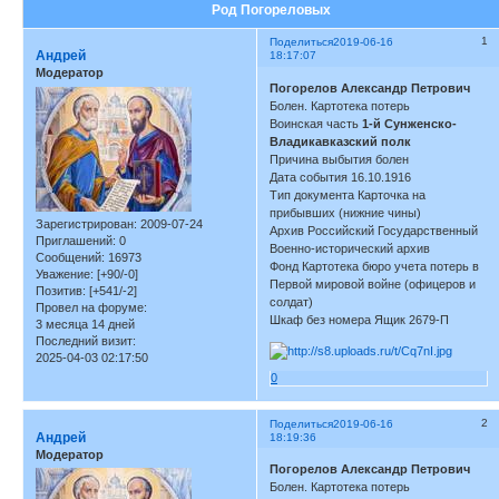
Род Погореловых
1
Поделиться
2019-06-16
Андрей
18:17:07
Модератор
Погорелов Александр Петрович
Болен. Картотека потерь
Воинская часть
1-й Сунженско-
Владикавказский полк
Причина выбытия болен
Дата события 16.10.1916
Тип документа Карточка на
прибывших (нижние чины)
Зарегистрирован
: 2009-07-24
Архив Российский Государственный
Приглашений:
0
Военно-исторический архив
Сообщений:
16973
Фонд Картотека бюро учета потерь в
Уважение:
[+90/-0]
Первой мировой войне (офицеров и
Позитив:
[+541/-2]
солдат)
Провел на форуме:
Шкаф без номера Ящик 2679-П
3 месяца 14 дней
Последний визит:
2025-04-03 02:17:50
0
2
Поделиться
2019-06-16
Андрей
18:19:36
Модератор
Погорелов Александр Петрович
Болен. Картотека потерь