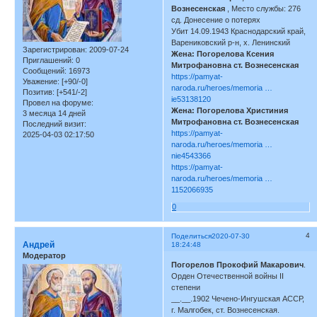
Вознесенская
, Место службы: 276
сд. Донесение о потерях
Убит 14.09.1943 Краснодарский край,
Варениковский р-н, х. Ленинский
Зарегистрирован
: 2009-07-24
Жена: Погорелова Ксения
Приглашений:
0
Митрофановна ст. Вознесенская
Сообщений:
16973
https://pamyat-
Уважение:
[+90/-0]
naroda.ru/heroes/memoria …
Позитив:
[+541/-2]
ie53138120
Провел на форуме:
Жена: Погорелова Христиния
3 месяца 14 дней
Митрофановна ст. Вознесенская
Последний визит:
https://pamyat-
2025-04-03 02:17:50
naroda.ru/heroes/memoria …
nie4543366
https://pamyat-
naroda.ru/heroes/memoria …
1152066935
0
4
Поделиться
2020-07-30
Андрей
18:24:48
Модератор
Погорелов Прокофий Макарович
.
Орден Отечественной войны II
степени
__.__.1902 Чечено-Ингушская АССР,
г. Малгобек, ст. Вознесенская.