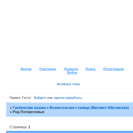
Форум
Участники
Правила
Поиск
Регистрация
Войти
Активные темы
Привет, Гость!
Войдите
или
зарегистрируйтесь
.
»
Гребенские казаки
»
Вознесенская станица (Магомет-Юртовская)
»
Род Погореловых
Страница:
1