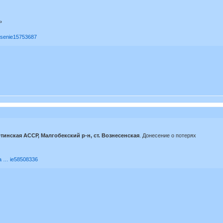
ь
nesenie15753687
етинская АССР, Малгобекский р-н, ст. Вознесенская
. Донесение о потерях
ia … ie58508336