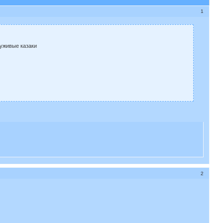
1
луживые казаки
2