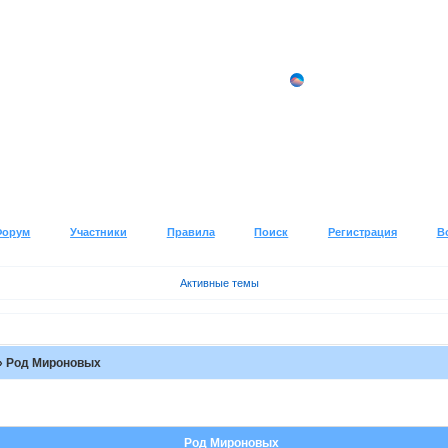
Форум
Участники
Правила
Поиск
Регистрация
В
Активные темы
»
Род Мироновых
Род Мироновых