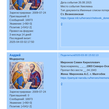
Дата события 26.08.1915
Место события Хмелевка
Тип документа Именные списки потер
Зарегистрирован
: 2009-07-24
Ст. Вознесенская
Приглашений:
0
https://gwar.mil.ru/heroes/chelovek_do
Сообщений:
16973
Уважение:
[+90/-0]
0
Позитив:
[+541/-2]
Провел на форуме:
3 месяца 14 дней
Последний визит:
2025-04-03 02:17:50
Андрей
Поделиться
2020-03-30 15:02:13
Модератор
Миронов Семен Кириллович
Красноармеец
__.__.1903 Северо-Ос
Пропал без вести __.04.1943
Жена: Миронова А.С. г. Малгобек
https://pamyat-naroda.ru/heroes/memor
0
Зарегистрирован
: 2009-07-24
Приглашений:
0
Сообщений:
16973
Уважение:
[+90/-0]
Позитив:
[+541/-2]