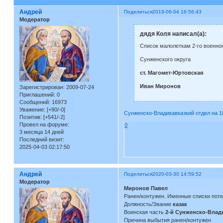
Андрей
Поделиться
2019-06-04 16:56:43
Модератор
дядя Коля написал(а):
Список малолеткам 2-го военног
Сунженского округа
ст. Магомет-Юртовская
Иван Миронов
Зарегистрирован
: 2009-07-24
Приглашений:
0
Сообщений:
16973
Уважение:
[+90/-0]
Сунженско-Владикавказкий отдел на 1
Позитив:
[+541/-2]
Провел на форуме:
0
3 месяца 14 дней
Последний визит:
2025-04-03 02:17:50
Андрей
Поделиться
2020-03-30 14:59:52
Модератор
Миронов Павел
Ранен/контужен. Именные списки пот
Должность/Звание
казак
Воинская часть
2-й Сунженско-Влади
Причина выбытия ранен/контужен