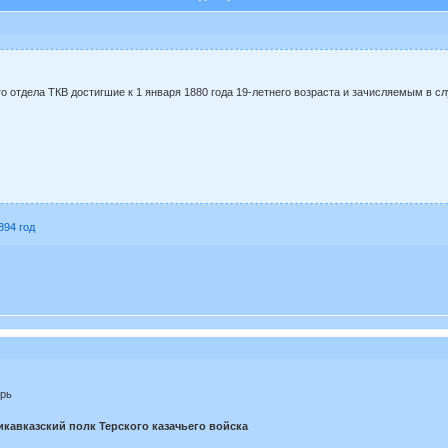
о отдела ТКВ достигшие к 1 января 1880 года 19-летнего возраста и зачисляемым в с
894 год
ерь
кавказский полк Терского казачьего войска