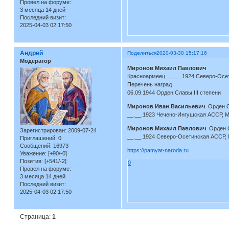
Провел на форуме:
3 месяца 14 дней
Последний визит:
2025-04-03 02:17:50
Андрей
Поделиться
2020-03-30 15:17:16
Модератор
Миронов Михаил Павлович
Красноармеец __.__.1924 Северо-Осет
Перечень наград
06.09.1944 Орден Славы III степени
Миронов Иван Васильевич
. Орден 
__.__.1923 Чечено-Ингушская АССР, М
Миронов Михаил Павлович
. Орден 
Зарегистрирован
: 2009-07-24
__.__.1924 Северо-Осетинская АССР, 
Приглашений:
0
Сообщений:
16973
https://pamyat-naroda.ru
Уважение:
[+90/-0]
Позитив:
[+541/-2]
0
Провел на форуме:
3 месяца 14 дней
Последний визит:
2025-04-03 02:17:50
Страница:
1