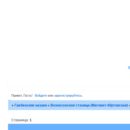
Привет, Гость!
Войдите
или
зарегистрируйтесь
.
»
Гребенские казаки
»
Вознесенская станица (Магомет-Юртовская)
Страница:
1