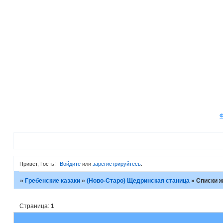
Привет, Гость!
Войдите
или
зарегистрируйтесь
.
»
Гребенские казаки
»
(Ново-Старо) Щедринская станица
»
Списки ж
Страница:
1