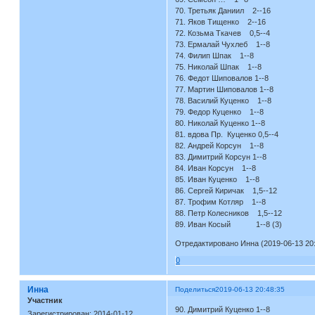
70. Третьяк Даниил 2--16
71. Яков Тищенко 2--16
72. Козьма Ткачев 0,5--4
73. Ермалай Чухлеб 1--8
74. Филип Шпак 1--8
75. Николай Шпак 1--8
76. Федот Шиповалов 1--8
77. Мартин Шиповалов 1--8
78. Василий Куценко 1--8
79. Федор Куценко 1--8
80. Николай Куценко 1--8
81. вдова Пр. Куценко 0,5--4
82. Андрей Корсун 1--8
83. Димитрий Корсун 1--8
84. Иван Корсун 1--8
85. Иван Куценко 1--8
86. Сергей Киричак 1,5--12
87. Трофим Котляр 1--8
88. Петр Колесников 1,5--12
89. Иван Косый 1--8 (3)
Отредактировано Инна (2019-06-13 20:
0
Инна
Поделиться
2019-06-13 20:48:35
Участник
90. Димитрий Куценко 1--8
Зарегистрирован
: 2014-01-12