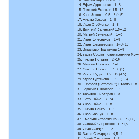
14. Ефим Дорошенко 1--8
15. Григорий Евсюков 1,5--12
16. Карп Зерно 0,5—8 (4,5)
17. Никита Закроя 1--8
18. Иван Стебленко 1--8
19. Дмитрий Зеленский 1,5--12
20. Матвей Зеленский 1--8
21. Иван Колесников 1--8
22. Иван Кремлевский 1--8 (10)
23. Владимир Подгорный 1--8
24. вдова Софья Понамаренкина 0,5--
25. Никита Потатня 2--16
26. Максим Потатня 1--8
27. Симеон Потатня 1--8 (3)
28. Иаков Рудик 1,5—12 (4,5)
29. вдова Гуртякова 0,5—(1,5)
30. Еффсей (Естафей ?) Столяр 1--8
31. Герасим Смоляров 1--8
32. Харитон Смоляров 1--8
33. Петр Сайко 3--24
34. Яков Сайко 1--8
35. Никита Сайко 1--8
36. Яков Савчук 1--8
37. Емельян Стороженко 0,5—4 (1,5)
38. Савелий Стороженко 1--8 (3)
39. Иван Савчук 1--8
40. Захар Самарцев 0,5--4
41. Ивлий Самарцев 1--8