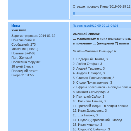
Отредактировано Инна (2019-05-29 12:
0
Инна
Поделиться
2019-05-29 13:04:08
Участник
Именной список
Зарегистрирован
: 2014-01-12
… малолеткам с коих положено взыс
Приглашений:
0
в половину … (венцовой ?) платы
Сообщений:
273
Уважение:
[+48/-0]
№ п/п—Фамилия Имя--руб./к.
Позитив:
[+4/-0]
Пол:
Женский
1. Падгорный Никита, 3
Провел на форуме:
2. Любов Стефан, 3
18 дней 2 часа
3. Андрей Тищенко, 3
Последний визит:
4. Андрей Овчаров, 3
Вчера 21:01:55
5. Стефан Понамаренков, 3
6. Сидор Понамаренков, 3
7. Ефрем Колесников - в общем списк
8. Максим Скоморида, 3
9. Пантелей Сайко, 3
10. Василий Ткачев, 3
11. Григорий Ялдин - в общем списке
12. Иван Дорошенко, 3
13. …я Галоха, 3
14. Сидор (?)Крилевский - молод
15. Иван Куценко, 3
16. Сидор (?) Бабенко , 3