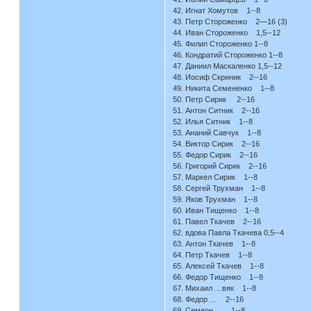
42. Игнат Хомутов 1--8
43. Петр Стороженко 2—16 (3)
44. Иван Стороженко 1,5--12
45. Филип Стороженко 1--8
46. Кондратий Стороженко 1--8
47. Даниил Маскаленко 1,5--12
48. Иосиф Скриник 2--16
49. Никита Семененко 1--8
50. Петр Сирик 2--16
51. Антон Ситник 2--16
52. Илья Ситник 1--8
53. Ананий Савчук 1--8
54. Виктор Сирик 2--16
55. Федор Сирик 2--16
56. Григорий Сирик 2--16
57. Маркел Сирик 1--8
58. Сергей Трухман 1--8
59. Яков Трухман 1--8
60. Иван Тищенко 1--8
61. Павел Ткачев 2--16
62. вдова Павла Ткачева 0,5--4
63. Антон Ткачев 1--8
64. Петр Ткачев 1--8
65. Алексей Ткачев 1--8
66. Федор Тищенко 1--8
67. Михаил …вяк 1--8
68. Федор … 2--16
69. Семеон … 1--8