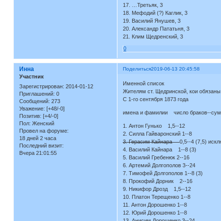
17. …Третьяк, 3
18. Мефодий (?) Каглик, 3
19. Василий Янушев, 3
20. Александр Пататьня, 3
21. Клим Щедренский, 3
0
Инна
Поделиться
2019-06-13 20:45:58
Участник
Именной список
Зарегистрирован
: 2014-01-12
Жителям ст. Щедринской, кои обязаны 
Приглашений:
0
С 1-го сентября 1873 года
Сообщений:
273
Уважение:
[+48/-0]
имена и фамилии число браков--сумм
Позитив:
[+4/-0]
Пол:
Женский
1. Антон Гунько 1,5--12
Провел на форуме:
2. Силла Гайваронский 1--8
18 дней 2 часа
3. Герасим Кайнара
0,5--4 (7,5) иск
Последний визит:
4. Василий Кайнара 1--8 (3)
Вчера 21:01:55
5. Василий Гребенюк 2--16
6. Артемий Долгополов 3--24
7. Тимофей Долгополов 1--8 (3)
8. Прокофий Дорник 2--16
9. Никифор Дрозд 1,5--12
10. Платон Терещенко 1--8
11. Антон Дорошенко 1--8
12. Юрий Дорошенко 1--8
13. Анисим Дорошенко 3--24