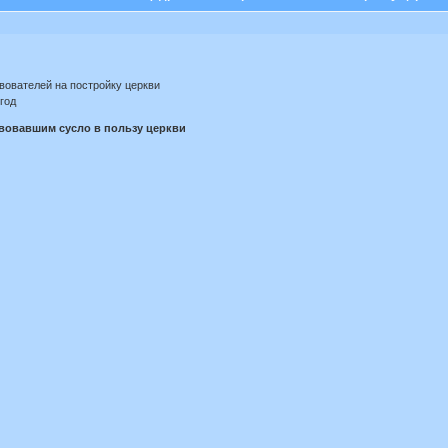
вователей на постройку церкви
 1879 год
вовавшим сусло в пользу церкви