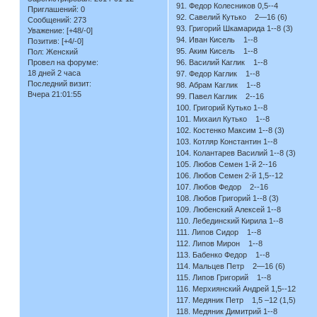
91. Федор Колесников 0,5--4
Приглашений:
0
92. Савелий Кутько 2—16 (6)
Сообщений:
273
93. Григорий Шкамарида 1--8 (3)
Уважение:
[+48/-0]
94. Иван Кисель 1--8
Позитив:
[+4/-0]
95. Аким Кисель 1--8
Пол:
Женский
Провел на форуме:
96. Василий Каглик 1--8
18 дней 2 часа
97. Федор Каглик 1--8
Последний визит:
98. Абрам Каглик 1--8
Вчера 21:01:55
99. Павел Каглик 2--16
100. Григорий Кутько 1--8
101. Михаил Кутько 1--8
102. Костенко Максим 1--8 (3)
103. Котляр Константин 1--8
104. Колантарев Василий 1--8 (3)
105. Любов Семен 1-й 2--16
106. Любов Семен 2-й 1,5--12
107. Любов Федор 2--16
108. Любов Григорий 1--8 (3)
109. Любенский Алексей 1--8
110. Лебединский Кирила 1--8
111. Липов Сидор 1--8
112. Липов Мирон 1--8
113. Бабенко Федор 1--8
114. Мальцев Петр 2—16 (6)
115. Липов Григорий 1--8
116. Мерхиянский Андрей 1,5--12
117. Медяник Петр 1,5 –12 (1,5)
118. Медяник Димитрий 1--8