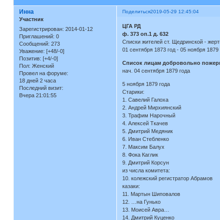
Инна
Поделиться
2019-05-29 12:45:04
Участник
ЦГА РД
Зарегистрирован
: 2014-01-12
ф. 373 оп.1 д. 632
Приглашений:
0
Списки жителей ст. Щедринской - жерт
Сообщений:
273
01 сентября 1873 год - 05 ноября
Уважение:
[+48/-0]
Позитив:
[+4/-0]
Список лицам добровольно пожер
Пол:
Женский
нач. 04 сентября 1879 года
Провел на форуме:
18 дней 2 часа
5 ноября 1879 года
Последний визит:
Старики:
Вчера 21:01:55
1. Савелий Галоха
2. Андрей Мирхиянский
3. Трафим Нарочный
4. Алексей Ткачев
5. Дмитрий Медяник
6. Иван Стебленко
7. Максим Балух
8. Фока Каглик
9. Дмитрий Корсун
из числа комитета:
10. колежский регистратор Абрамов
казаки:
11. Мартын Шиповалов
12. …на Гунько
13. Моисей Авра…
14. Дмитрий Куценко