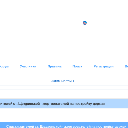
Форум
Участники
Правила
Поиск
Регистрация
В
Активные темы
ителей ст. Щедринской - жертвователей на постройку церкви
Списки жителей ст. Щедринской - жертвователей на постройку церкви