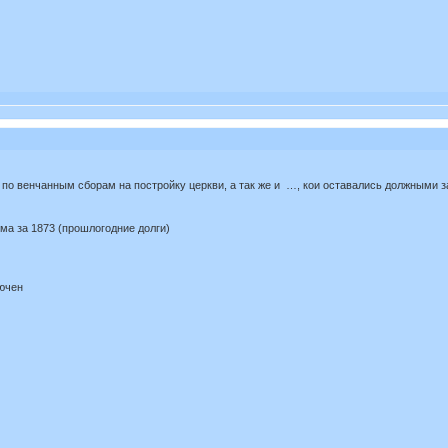
по венчанным сборам на постройку церкви, а так же и …, кои оставались должными за
а за 1873 (прошлогодние долги)
лючен