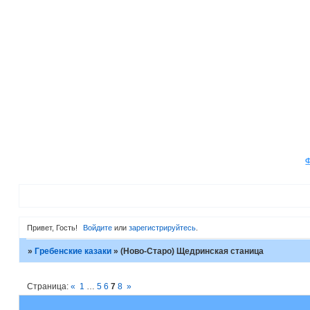
Привет, Гость!
Войдите
или
зарегистрируйтесь
.
»
Гребенские казаки
»
(Ново-Старо) Щедринская станица
Страница:
«
1
…
5
6
7
8
»