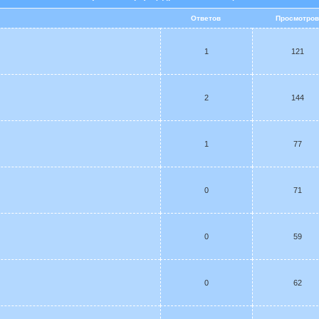
Ответов
Просмотро
1
121
2
144
1
77
0
71
0
59
0
62