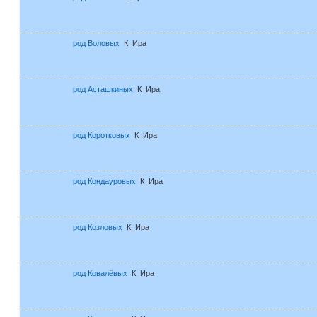
род Воловых
К_Ира
род Асташкиных
К_Ира
род Коротковых
К_Ира
род Кондауровых
К_Ира
род Козловых
К_Ира
род Ковалёвых
К_Ира