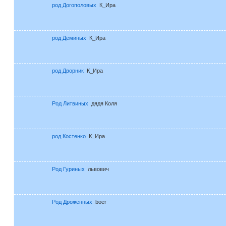
род Догополовых
К_Ира
род Деминых
К_Ира
род Дворник
К_Ира
Род Литвиных
дядя Коля
род Костенко
К_Ира
Род Гуриных
львович
Род Дроженных
boer