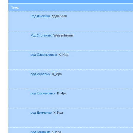
Тема
Род Фисенко
дядя Коля
Род Яготиных
Weisenheimer
род Савотькиных
К_Ира
род Исаевых
К_Ира
род Ефремовых
К_Ира
род Демченко
К_Ира
род Гожиных
К_Ира