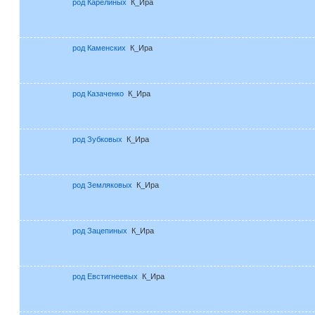
род Карелиных
К_Ира
род Каменских
К_Ира
род Казаченко
К_Ира
род Зубковых
К_Ира
род Земляковых
К_Ира
род Зацепиных
К_Ира
род Евстигнеевых
К_Ира