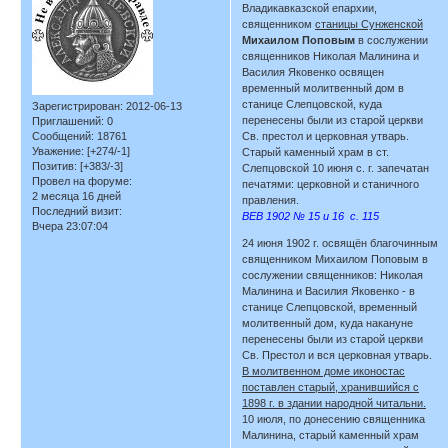
Владикавказской епархии,
священником
станицы Сунженской
Михаилом Поповым
в сослужении
священников Николая Малинина и
Василия Яковенко освящен
временный молитвенный дом в
станице Слепцовской, куда
Зарегистрирован
: 2012-06-13
перенесены были из старой церкви
Приглашений:
0
Сообщений:
18761
Св. престол и церковная утварь.
Уважение:
[+274/-1]
Старый каменный храм в ст.
Позитив:
[+383/-3]
Слепцовской 10 июня с. г. запечатан
Провел на форуме:
печатями: церковной и станичного
2 месяца 16 дней
правления.
Последний визит:
ВЕВ 1902 № 15 и 16 с. 115
Вчера 23:07:04
24 июня 1902 г. освящён благочинным
священником Михаилом Поповым в
сослужении священников: Николая
Малинина и Василия Яковенко - в
станице Слепцовской, временный
молитвенный дом, куда накануне
перенесены были из старой церкви
Св. Престол и вся церковная утварь.
В молитвенном доме иконостас
поставлен старый, хранившийся с
1898 г. в здании народной читальни.
10 июля, по донесению священника
Малинина, старый каменный храм