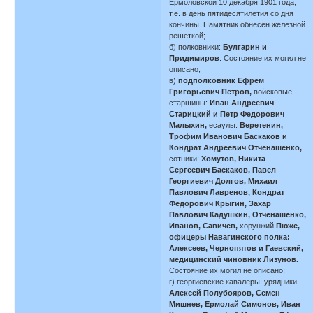
Ермоловской 10 декабря 1901 года,
т.е. в день пятидесятилетия со дня
кончины. Памятник обнесен железной
решеткой;
б) полковники:
Булгарин и
Придимиров
. Состояние их могил не
описано;
в)
подполковник Ефрем
Григорьевич Петров,
войсковые
старшины:
Иван Андреевич
Старицкий и Петр Федорович
Малыхин,
есаулы:
Веретенин,
Трофим Иванович Баскаков и
Кондрат Андреевич Отченашенко,
сотники:
Хомутов, Никита
Сергеевич Баскаков, Павел
Георгиевич Долгов, Михаил
Павлович Лавренов, Кондрат
Федорович Крыгин, Захар
Павлович Кадушкин, Отченашенко,
Иванов, Савичев,
хорунжий
Пюже,
офицеры Навагинского полка:
Алексеев, Чернопятов и Гаевский,
медицинский чиновник Лизунов.
Состояние их могил не описано;
г) георгиевские кавалеры: урядники -
Алексей Полубояров, Семен
Мишнев, Ермолай Симонов, Иван