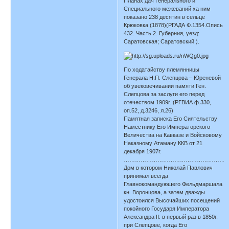
Планах дач Генерального и
Специального межеваний ха ним
показано 238 десятин в сельце
Крюковка (1878)(РГАДА Ф.1354.Опись
432. Часть 2. Губерния, уезд:
Саратовская; Саратовский ).
По ходатайству племянницы
Генерала Н.П. Слепцова – Юреневой
об увековечивании памяти Ген.
Слепцова за заслуги его перед
отечеством 1909г. (РГВИА ф.330,
оп.52, д.3246, л.26)
Памятная записка Его Сиятельству
Наместнику Его Императорского
Величества на Кавказе и Войсковому
Наказному Атаману ККВ от 21
декабря 1907г.
…………………………………………………
Дом в котором Николай Павлович
принимал всегда
Главнокомандующего Фельдмаршала
кн. Воронцова, а затем дважды
удостоился Высочайших посещений
покойного Государя Императора
Александра II: в первый раз в 1850г.
при Слепцове, когда Его