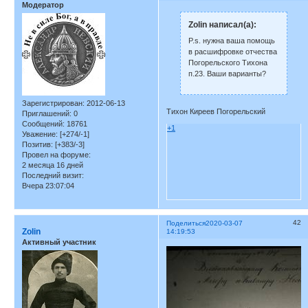
Модератор
Zolin написал(а):
P.s. нужна ваша помощь
в расшифровке отчества
Погорельского Тихона
п.23. Ваши варианты?
Зарегистрирован
: 2012-06-13
Тихон Киреев Погорельский
Приглашений:
0
Сообщений:
18761
+1
Уважение:
[+274/-1]
Позитив:
[+383/-3]
Провел на форуме:
2 месяца 16 дней
Последний визит:
Вчера 23:07:04
42
Поделиться
2020-03-07
Zolin
14:19:53
Активный участник