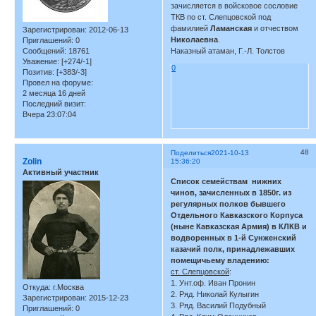
зачисляется в войсковое сословие
ТКВ по ст. Слепцовской под
фамилией
Ламанская
и отчеством
Зарегистрирован
: 2012-06-13
Николаевна
.
Приглашений:
0
Сообщений:
18761
Наказный атаман, Г.-Л. Толстов
Уважение:
[+274/-1]
0
Позитив:
[+383/-3]
Провел на форуме:
2 месяца 16 дней
Последний визит:
Вчера 23:07:04
48
Поделиться
2021-10-13
Zolin
15:36:20
Активный участник
Список семействам нижних
чинов, зачисленных в 1850г. из
регулярных полков бывшего
Отдельного Кавказского Корпуса
(ныне Кавказская Армия) в КЛКВ и
водворенных в 1-й Сунженский
казачий полк, принадлежавших
помещичьему владению:
ст. Слепцовской
:
1. Унт.оф. Иван Пронин
Откуда:
г.Москва
2. Ряд. Николай Кулыгин
Зарегистрирован
: 2015-12-23
3. Ряд. Василий Подубный
Приглашений:
0