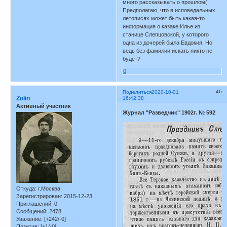
много рассказывать о прошлом(.
Предполагаю, что в исповедальных
летописях может быть какая-то
информация о казаке Илье из
станице Слепцовской, у которого
одна из дочерей была Евдокия. Но
ведь без фамилии искать никто не
будет?
0
46
Поделиться
2020-10-01
Zolin
16:42:38
Активный участник
Журнал "Разведчик" 1902г. № 592
Откуда:
г.Москва
Зарегистрирован
: 2015-12-23
Приглашений:
0
Сообщений:
2478
Уважение:
[+242/-0]
Позитив:
[+1/-0]