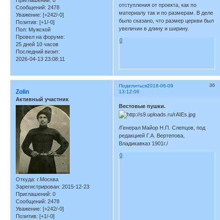
Приглашений:
0
отступления от проекта, как по
Сообщений:
2478
материалу так и по размерам. В деле
Уважение:
[+242/-0]
было сказано, что размер церкви был
Позитив:
[+1/-0]
увеличин в длину и ширину.
Пол:
Мужской
Провел на форуме:
0
25 дней 10 часов
Последний визит:
2026-04-13 23:08:11
36
Поделиться
2018-06-09
Zolin
13:12:06
Активный участник
Вестовые пушки.
/Генерал Майор Н.П. Слепцов, под
редакцией Г.А. Вертепова,
Владикавказ 1901г./
0
Откуда:
г.Москва
Зарегистрирован
: 2015-12-23
Приглашений:
0
Сообщений:
2478
Уважение:
[+242/-0]
Позитив:
[+1/-0]