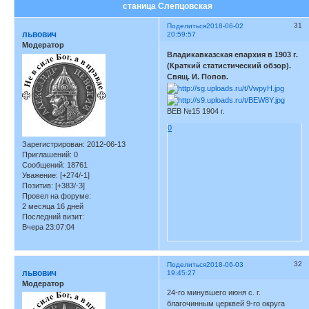
станица Слепцовская
31
Поделиться
2018-06-02
львович
20:59:57
Модератор
Владикавказская епархия в 1903 г.
(Краткий статистический обзор).
Свящ. И. Попов.
ВЕВ №15 1904 г.
0
Зарегистрирован
: 2012-06-13
Приглашений:
0
Сообщений:
18761
Уважение:
[+274/-1]
Позитив:
[+383/-3]
Провел на форуме:
2 месяца 16 дней
Последний визит:
Вчера 23:07:04
32
Поделиться
2018-06-03
львович
19:45:27
Модератор
24-го минувшего июня с. г.
благочинным церквей 9-го округа