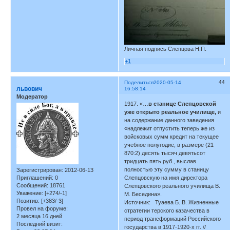
Личная подпись Слепцова Н.П.
+1
44
Поделиться
2020-05-14
львович
16:58:14
Модератор
1917. «…
в станице Слепцовской
уже открыто реальное училище,
и
на содержание данного заведения
«надлежит отпустить теперь же из
войсковых сумм кредит на текущее
учебное полугодие, в размере (21
870:2) десять тысяч девятьсот
тридцать пять руб., выслав
полностью эту сумму в станицу
Зарегистрирован
: 2012-06-13
Слепцовскую на имя директора
Приглашений:
0
Сообщений:
18761
Слепцовского реального училища В.
Уважение:
[+274/-1]
М. Беседина».
Позитив:
[+383/-3]
Источник: Туаева Б. В. Жизненные
Провел на форуме:
стратегии терского казачества в
2 месяца 16 дней
период тран­сформаций Российского
Последний визит:
государства в 1917‑1920‑х гг. //