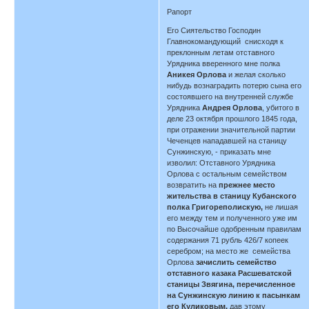
Рапорт
Его Сиятельство Господин
Главнокомандующий снисходя к
преклонным летам отставного
Урядника вверенного мне полка
Аникея Орлова
и желая сколько
нибудь вознаградить потерю сына его
состоявшего на внутренней службе
Урядника
Андрея Орлова
, убитого в
деле 23 октября прошлого 1845 года,
при отражении значительной партии
Чеченцев нападавшей на станицу
Сунжинскую, - приказать мне
изволил: Отставного Урядника
Орлова с остальным семейством
возвратить на
прежнее место
жительства в станицу Кубанского
полка Григореполискую,
не лишая
его между тем и полученного уже им
по Высочайше одобренным правилам
содержания 71 рубль 426/7 копеек
серебром; на место же семейства
Орлова
зачислить семейство
отставного казака Расшеватской
станицы Звягина, перечисленное
на Сунжинскую линию к пасынкам
его Куликовым,
дав этому