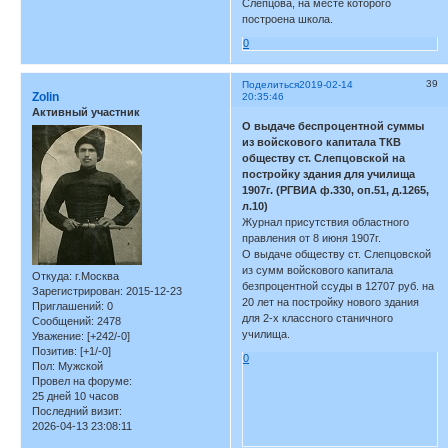
Слепцова, на месте которого
построена школа.
0
39
Поделиться
2019-02-14
Zolin
20:35:46
Активный участник
О выдаче беспроцентной суммы
из войскового капитала ТКВ
обществу ст. Слепцовской на
постройку здания для училища
1907г. (РГВИА ф.330, оп.51, д.1265,
л.10)
Журнал присутствия областного
правления от 8 июня 1907г.
О выдаче обществу ст. Слепцовской
из сумм войскового капитала
Откуда:
г.Москва
безпроцентной ссуды в 12707 руб. на
Зарегистрирован
: 2015-12-23
20 лет на постройку нового здания
Приглашений:
0
для 2-х классного станичного
Сообщений:
2478
училища.
Уважение:
[+242/-0]
Позитив:
[+1/-0]
0
Пол:
Мужской
Провел на форуме:
25 дней 10 часов
Последний визит:
2026-04-13 23:08:11