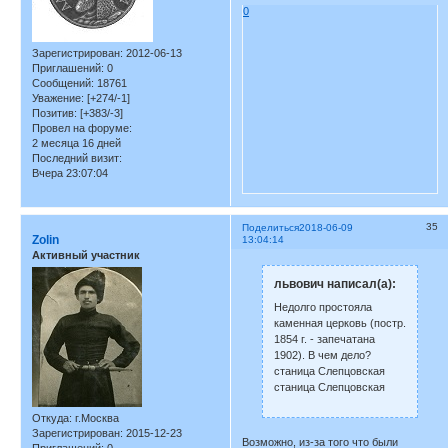
0
Зарегистрирован
: 2012-06-13
Приглашений:
0
Сообщений:
18761
Уважение:
[+274/-1]
Позитив:
[+383/-3]
Провел на форуме:
2 месяца 16 дней
Последний визит:
Вчера 23:07:04
35
Поделиться
2018-06-09
Zolin
13:04:14
Активный участник
львович написал(а):
Недолго простояла
каменная церковь (постр.
1854 г. - запечатана
1902). В чем дело?
станица Слепцовская
станица Слепцовская
Откуда:
г.Москва
Зарегистрирован
: 2015-12-23
Возможно, из-за того что были