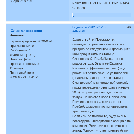
Вчера 23:07:04
Известия СОИГСИ. 2011. Вып. 6 (45).
С. 19-29.
0
45
Поделиться
2020-05-18
Юлия Алексеевна
12:23:36
Новичок
Здравствуйте! Подскажите,
Зарегистрирован
: 2020-05-18
пожалуйста, реально найти своих
Приглашений:
0
предков по следующей информации?
Сообщений:
1
Мои предки жили в станице
Уважение:
[+0/-0]
Слепцовской. Прабабушка точно
Позитив:
[+0/-0]
родом оттуда. Звали ее Евдокия
Провел на форуме:
19 минут
Ильинична (фамилии не знаю) год
Последний визит:
рождения точно тоже не установлен
2020-05-24 11:41:28
(родилась в конце 19 в. в станице
Слепцовской в многодетной семье),
позже переехала (очевидно в начале
20 в) в город Грозный, где вышла
замуж на некого Якова Савельева.
Причины переезда не известны.
Прабабушка религию исповедовала
христианскую.
Если чем-то поможете, буду очень
благодарна. Информацию собираю по
крупицам. Родители почти ничего не
знают. Говорят, что не принято было