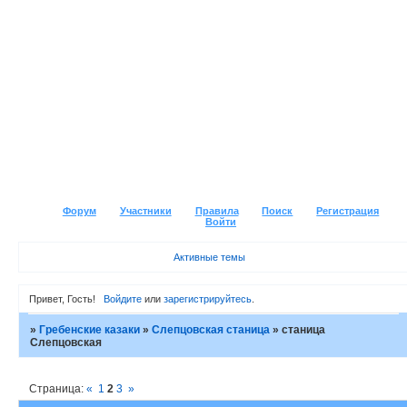
Форум
Участники
Правила
Поиск
Регистрация
Войти
Активные темы
Привет, Гость!
Войдите
или
зарегистрируйтесь
.
»
Гребенские казаки
»
Слепцовская станица
»
станица
Слепцовская
Страница:
«
1
2
3
»