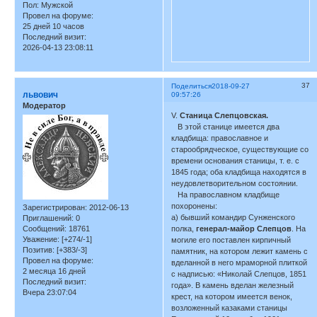
Пол:
Мужской
Провел на форуме:
25 дней 10 часов
Последний визит:
2026-04-13 23:08:11
37
Поделиться
2018-09-27
львович
09:57:26
Модератор
V.
Станица Слепцовская.
В этой станице имеется два
кладбища: православное и
старообрядческое, существующие со
времени основания станицы, т. е. с
1845 года; оба кладбища находятся в
неудовлетворительном состоянии.
На православном кладбище
похоронены:
Зарегистрирован
: 2012-06-13
а) бывший командир Сунженского
Приглашений:
0
Сообщений:
18761
полка,
генерал-майор Слепцов
. На
Уважение:
[+274/-1]
могиле его поставлен кирпичный
Позитив:
[+383/-3]
памятник, на котором лежит камень с
Провел на форуме:
вделанной в него мраморной плиткой
2 месяца 16 дней
с надписью: «Николай Слепцов, 1851
Последний визит:
года». В камень вделан железный
Вчера 23:07:04
крест, на котором имеется венок,
возложенный казаками станицы