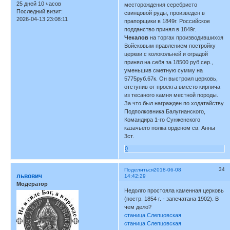
25 дней 10 часов
месторождения серебристо
Последний визит:
свинцовой руды, произведен в
2026-04-13 23:08:11
прапорщики в 1849г. Российское
подданство принял в 1849г.
Чекалов
на торгах производившихся
Войсковым правлением постройку
церкви с колокольней и оградой
принял на себя за 18500 руб.сер.,
уменьшив сметную сумму на
5775руб.67к. Он выстроил церковь,
отступив от проекта вместо кирпича
из тесаного камня местной породы.
За что был награжден по ходатайству
Подполковника Балугианского,
Командира 1-го Сунженского
казачьего полка орденом св. Анны
3ст.
0
34
Поделиться
2018-06-08
львович
14:42:29
Модератор
Недолго простояла каменная церковь
(постр. 1854 г. - запечатана 1902). В
чем дело?
станица Слепцовская
станица Слепцовская