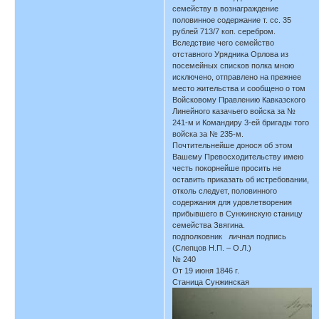
семейству в вознаграждение
половинное содержание т. сс. 35
рублей 713/7 коп. серебром.
Вследствие чего семейство
отставного Урядника Орлова из
посемейных списков полка мною
исключено, отправлено на прежнее
место жительства и сообщено о том
Войсковому Правлению Кавказского
Линейного казачьего войска за №
241-м и Командиру 3-ей бригады того
войска за № 235-м.
Почтительнейше донося об этом
Вашему Превосходительству имею
честь покорнейше просить не
оставить приказать об истребовании,
отколь следует, половинного
содержания для удовлетворения
прибывшего в Сунжинскую станицу
семейства Звягина.
подполковник личная подпись
(Слепцов Н.П. – О.Л.)
№ 240
От 19 июня 1846 г.
Станица Сунжинская