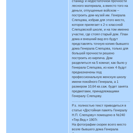
станицу и недостаточной прочности
лесного материала, а вместо того на
деньги, отпущенные войском –
построить дом-музей им. Генерала
Слепцова, избрав для этого место,
которое прилегает к 2-х классной
Слепцовской школе, и на том именно
участке, где стоял старый дом. План
дома и внешний вид его будут
представлять точную копию бывшего
дома Генерала Слепцова, только для
большей прочности решено
построить из кирпича. Дом
разделиться на 5 комнат, как было у
Генерала Слепцова, из коих 4 будут
предназначены под
профессиональную женскую школу
имени покойного Генерала, а 1
размером 10,64 кв.саж. будет занята
предметами, принадлежащими
Генералу Слепцову.
………………………………………………
P.s. полностью текст приводиться в
статье «Достойная память Генералу
Н.П. Слепцову» помещено в №240
«Тер.Вед.» 1907г.
На фотографии скорее всего место
возле бывшего дома Генерала