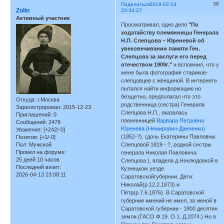
38
Поделиться
2019-02-14
Zolin
20:34:27
Активный участник
Просматривал, одно дело
"По
ходатайству племянницы Генерала
Н.П. Слепцова – Юреневой об
увековечивании памяти Ген.
Слепцова за заслуги его перед
отечеством 1909г."
и вспомнил, что у
меня была фотография стариков-
слепцовцев с женщиной. В интернете
пытался найти информацию но
безщетно, предполагал что это
Откуда:
г.Москва
родственница (сестра) Генерала
Зарегистрирован
: 2015-12-23
Слепцова Н.П., оказалась
Приглашений:
0
племянницей
Варвара Петровна
Сообщений:
2478
Юренева (Немирович-Данченко)
Уважение:
[+242/-0]
(1852-?). (дочь Екатерины Павловны
Позитив:
[+1/-0]
Пол:
Мужской
Слепцовой 1819 - ?, родной сестры
Провел на форуме:
генерала Николая Павловича
25 дней 10 часов
Слепцова ), владела д.Неклюдовкой в
Последний визит:
Кузнецком уезде
2026-04-13 23:08:11
Саратовскойгубернии. Дети:
Николай(р.12.2.1873) и
Пётр(р.7.6.1876). В Саратовской
губернии имений не имел, за женой в
Саратовской губернии - 1800 десятин
земли.(ГАСО Ф.19. О.1. Д.2074.) Но в