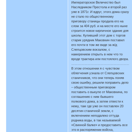
Императорское Величество был
Наследником Престола и второй раз
уже в 1871г. И вдруг, этого дома сразу
не стало по общественному
приговору станицы продала его на
слом за 404 руб. и на месте его ныне
строится новое кирпичное здание для
школы. Купивший этот дом с торгов
старик урядник Маковкин поставил
его почти в том же виде за ж/д
Слепцовским вокзалом, с
намерением открыть в нем что то
вроде трактира или постоялого двора.
…………………………………………………
В этом отношении я с чувством
облегчения узнала от Слепцовских
станичников, что они теперь поняв
свою ошибку, решили поправить дело
– общественным приговором
поставить о выкупе от Маковкина, по
соглашению с ним бывшего
полкового дома, а затем отвести к
нему, там где уже он поставлен 20
десятин станичной земли, с
включением неподалеко оттуда
родника воды, в так называемой
«Свинной балке» и предоставить все
это в распоряжении войска,