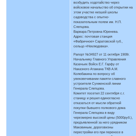
возбудить ходотайство через
войсковое начальство об открытии на
этом участке низшей школы
садоводства с опытно-
показательным полем им. Н.П.
Слепцова.
Варвара Петровна Юренева.
Адрес: почтовая станция
«Фабричное» Саратовской губ.,
сельцо «Неклюдовка».
Рапорт №34927 от 11 октября 1908г.
Начальнику Главного Управления
Казачьих Войск Е.Г. Гарфу от
Наказного Атамана ТКВ А.М.
Колюбакина по вопросу об
увековечивании памяти славного
устроителя Сунженской линии
Генерала Слепцова.
Комитет посетил 22 сентября с.г.
станицу и решил единогласно
отказаться от мысли обратной
покупки бывшего полкового дома
Генерала Слепцова в виду
черезмерно высокой цены (5000руб.),
предъявленной за него урядником
Маковиным, дороговизны
перестройки его при переносе в