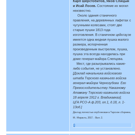
Карп Шерстобитов, Яков Спицын
и Исай Лосев.
Состояние их могил
неизвестно.
Около здания станичного
правления, на деревянных лафетах с
чугунными колесами, стоят две
старые пушки 1813 года
изготовления. В станичном цейхгаузе
имеется одна медная пушка малого
размера, испорченная
произведенным выстрелом, пушка,
пушка эта всегда находилась при
доме генерал-майора Слепцова.
Мест, где разыгрывались какие-
либо события, не установлено.
[Доклад начальника войскового
штаба Терского казачьего войска
генерал-майора Чернозубова Его
Превосходительству Наказному
Атаману Терского казачьего войска
18 апреля 1912 г. Владикавказ].
ЦГА РСО-А ф.203, оп.1, д.18, л. 1-
13об.]
Доклад полностью опубликован в Терском сборнике,
М.: Миракль, 2017. - Вып. 2.
0