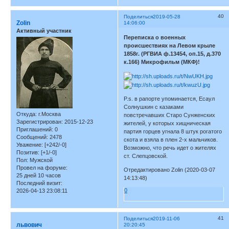
40
Поделиться
2019-05-28
Zolin
14:06:00
Активный участник
Переписка о военных
происшествиях на Левом крыле
1858г. (РГВИА ф.13454, оп.15, д.370
к.166) Микрофильм (МКФ)!
P.s. в рапорте упоминается, Есаул
Солнушкин с казаками
Откуда:
г.Москва
повстречавших Старо Сунженских
Зарегистрирован
: 2015-12-23
жителей, у которых хищническая
Приглашений:
0
партия горцев угнала 8 штук рогатого
Сообщений:
2478
скота и взяла в плен 2-х мальчиков.
Уважение:
[+242/-0]
Возможно, что речь идет о жителях
Позитив:
[+1/-0]
ст. Слепцовской.
Пол:
Мужской
Провел на форуме:
Отредактировано Zolin (2020-03-07
25 дней 10 часов
14:13:48)
Последний визит:
0
2026-04-13 23:08:11
41
Поделиться
2019-11-06
львович
20:20:45