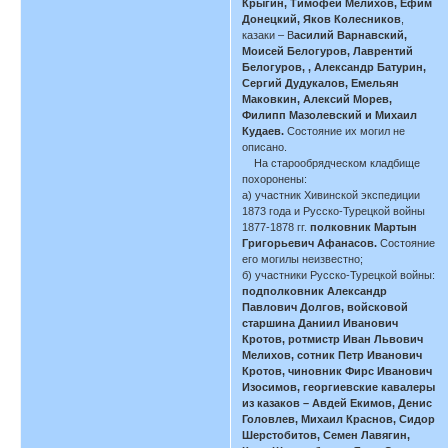
Крыгин, Тимофей Мелихов, Ефим
Донецкий, Яков Колесников
,
казаки – В
асилий Варнавский,
Моисей Белогуров, Лаврентий
Белогуров, , Александр Батурин,
Сергий Дудукалов, Емельян
Маковкин, Алексий Морев,
Филипп Мазолевский и Михаил
Кудаев.
Состояние их могил не
описано.
На старообрядческом кладбище
похоронены:
а) участник Хивинской экспедиции
1873 года и Русско-Турецкой войны
1877-1878 гг.
полковник Мартын
Григорьевич Афанасов.
Состояние
его могилы неизвестно;
б) участники Русско-Турецкой войны:
подполковник Александр
Павлович Долгов, войсковой
старшина Даниил Иванович
Кротов, ротмистр Иван Львович
Мелихов, сотник Петр Иванович
Кротов, чиновник Фирс Иванович
Изосимов, георгиевские кавалеры
из казаков – Авдей Екимов, Денис
Головлев, Михаил Краснов, Сидор
Шерстобитов, Семен Лавягин,