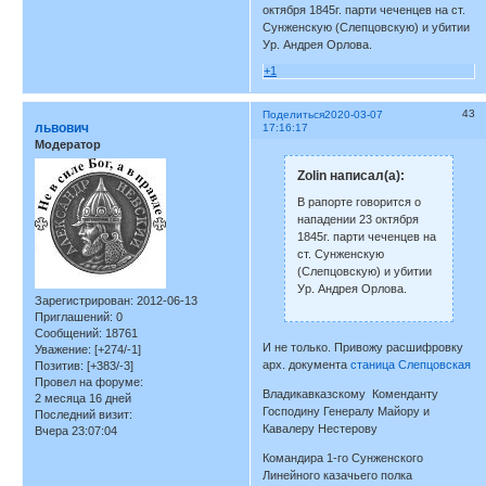
октября 1845г. парти чеченцев на ст.
Сунженскую (Слепцовскую) и убитии
Ур. Андрея Орлова.
+1
43
Поделиться
2020-03-07
львович
17:16:17
Модератор
Zolin написал(а):
В рапорте говорится о
нападении 23 октября
1845г. парти чеченцев на
ст. Сунженскую
(Слепцовскую) и убитии
Ур. Андрея Орлова.
Зарегистрирован
: 2012-06-13
Приглашений:
0
Сообщений:
18761
И не только. Привожу расшифровку
Уважение:
[+274/-1]
арх. документа
станица Слепцовская
Позитив:
[+383/-3]
Провел на форуме:
Владикавказскому Коменданту
2 месяца 16 дней
Господину Генералу Майору и
Последний визит:
Кавалеру Нестерову
Вчера 23:07:04
Командира 1-го Сунженского
Линейного казачьего полка