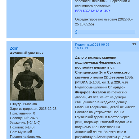
запечатан печатями - церковной и
станичного правления.
ВЕВ 1902 № 18 с. 360
Отредактировано львович (2022-05-
25 13:05:55)
0
33
Поделиться
2018-06-07
Zolin
16:12:13
Активный участник
Дело о вознаграждении
подпоручика Чекалова, за
постройку церкви в ст.
Слепцовской 1-го Сунженского
казачьего полка 22 февраля 1856г.
(РГВИА ф.1058, оп.1, д.228, л.9)
Рудопромышленник
Спиридон
Федоров Чекалов
из греческих
дворян, 49 лет, женат на дочери
священника
Ченкадчева
девице
Откуда:
г.Москва
Маланьи Георгиевны, детей не имеют.
Зарегистрирован
: 2015-12-23
Работал на устройстве Военно-
Приглашений:
0
Грузинской дороги и мостов через
Сообщений:
2478
реки, награжден золотой медалью с
Уважение:
[+242/-0]
надписью «За Полезное» на
Позитив:
[+1/-0]
Пол:
Мужской
Аннинской ленте. За открытие и
Провел на форуме:
разработку в Аллагирском ущелье