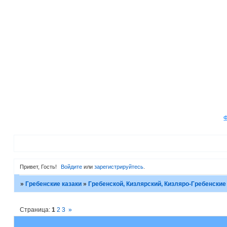
Привет, Гость!
Войдите
или
зарегистрируйтесь
.
»
Гребенские казаки
»
Гребенской, Кизлярский, Кизляро-Гребенские
Страница:
1
2
3
»