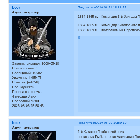
boer
Поделиться
2010-06-11 18:38:44
Администратор
1864-1865 гг. - Командир 3-й бригады Г
1864-1865 гг. - Командир Кизлярского 
1858-1869 гг. - подполковник Перепел
0
Зарегистрирован
: 2009-05-10
Приглашений:
0
Сообщений:
19682
Уважение:
[+85/-7]
Позитив:
[+42/-8]
Пол:
Мужской
Провел на форуме:
4 месяца 3 дня
Последний визит:
2026-08-06 15:50:43
boer
Поделиться
2010-08-07 19:59:10
Администратор
1-й Кизляро-Гребенской полк
полковник Рыбальченко Александ