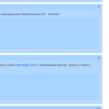
8
од командованием Перепеловского В.Г. Спасибо!
9
йти на сайте
http://family.1024.ru
. Информация краткая. Вопрос о боевых
10