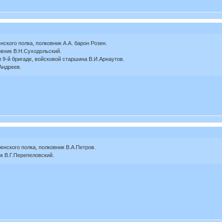
енского полка, полковник А.А. барон Розен.
овник В.Н.Суходольский.
 9-й бригаде, войсковой старшина В.И.Арнаутов.
Андреев.
бенского полка, полковник В.А.Петров.
к В.Г.Перепеловский.