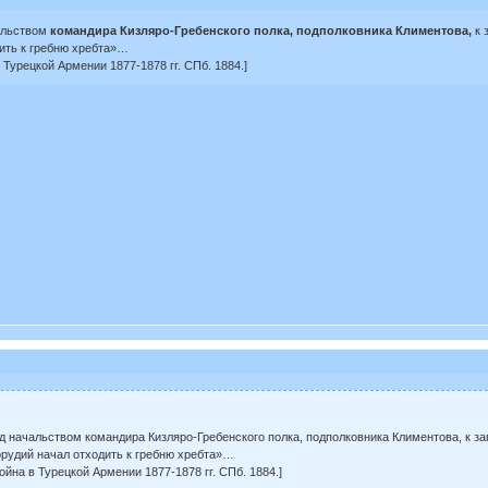
альством
командира Кизляро-Гребенского полка, подполковника Климентова,
к 
ить к гребню хребта»…
Турецкой Армении 1877-1878 гг. СПб. 1884.]
 начальством командира Кизляро-Гребенского полка, подполковника Климентова, к за
рудий начал отходить к гребню хребта»…
на в Турецкой Армении 1877-1878 гг. СПб. 1884.]