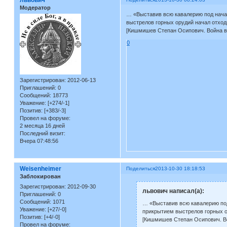
Модератор
… «Выставив всю кавалерию под нач
выстрелов горных орудий начал отход
[Кишмишев Степан Осипович. Война в 
0
Зарегистрирован
: 2012-06-13
Приглашений:
0
Сообщений:
18773
Уважение:
[+274/-1]
Позитив:
[+383/-3]
Провел на форуме:
2 месяца 16 дней
Последний визит:
Вчера 07:48:56
Weisenheimer
Поделиться
2013-10-30 18:18:53
Заблокирован
Зарегистрирован
: 2012-09-30
львович написал(а):
Приглашений:
0
Сообщений:
1071
… «Выставив всю кавалерию под
Уважение:
[+27/-0]
прикрытием выстрелов горных о
Позитив:
[+4/-0]
[Кишмишев Степан Осипович. Вой
Провел на форуме: