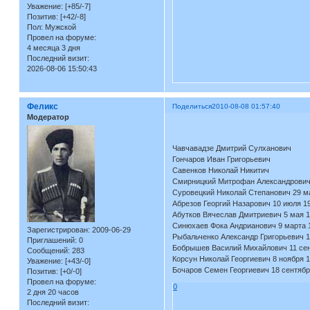
Уважение:
[+85/-7]
Позитив:
[+42/-8]
Пол:
Мужской
Провел на форуме:
4 месяца 3 дня
Последний визит:
2026-08-06 15:50:43
Феликс
Поделиться
2010-08-08 01:57:40
Модератор
Чавчавадзе Дмитрий Сулханович
Гончаров Иван Григорьевич
Савенков Николай Ник
Смирницкий Митрофан Алекса
Суровецкий Николай Степанович 29 ма
Абрезов Георгий Назарович 10 июля 19
Абутков Вячеслав Дмитриевич 5 мая 1
Синюхаев Фока Андрианович 9 марта 1
Зарегистрирован
: 2009-06-29
Рыбальченко Александр Григорьевич 1
Приглашений:
0
Бобрышев Василий Михайлович 11 сент
Сообщений:
283
Корсун Николай Георгиевич 8 ноября 1
Уважение:
[+43/-0]
Бочаров Семен Георгиевич 18 сентябр
Позитив:
[+0/-0]
Провел на форуме:
0
2 дня 20 часов
Последний визит: