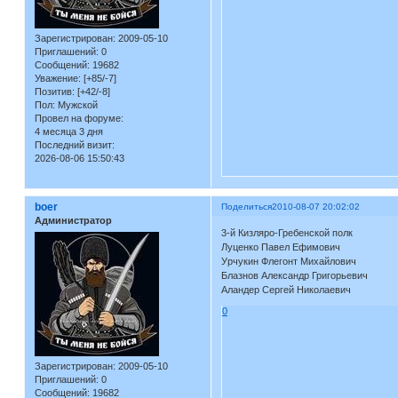
Зарегистрирован
: 2009-05-10
Приглашений:
0
Сообщений:
19682
Уважение:
[+85/-7]
Позитив:
[+42/-8]
Пол:
Мужской
Провел на форуме:
4 месяца 3 дня
Последний визит:
2026-08-06 15:50:43
boer
Поделиться
2010-08-07 20:02:02
Администратор
3-й Кизляро-Гребенской полк
Луценко Павел Ефимович 27
Урчукин Флегонт Михайлович 
Блазнов Александр Григорьевич
Аландер Сергей Николаевич 
0
Зарегистрирован
: 2009-05-10
Приглашений:
0
Сообщений:
19682