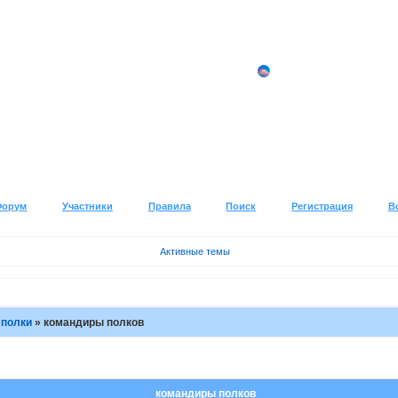
Форум
Участники
Правила
Поиск
Регистрация
В
Активные темы
 полки
»
командиры полков
командиры полков