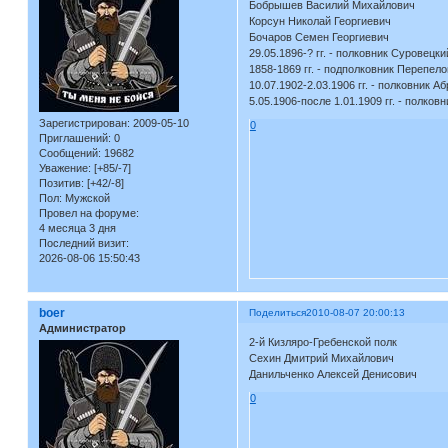
Бобрышев Василий Михайлович
Корсун Николай Георгиеви
Бочаров Семен Георгиевич
29.05.1896-? гг. - полковник Суровец
1858-1869 гг. - подполковник Перепел
10.07.1902-2.03.1906 гг. - полковник 
5.05.1906-после 1.01.1909 гг. - полко
Зарегистрирован
: 2009-05-10
0
Приглашений:
0
Сообщений:
19682
Уважение:
[+85/-7]
Позитив:
[+42/-8]
Пол:
Мужской
Провел на форуме:
4 месяца 3 дня
Последний визит:
2026-08-06 15:50:43
boer
Поделиться
2010-08-07 20:00:13
Администратор
2-й Кизляро-Гребенской полк
Сехин Дмитрий Михайлович 13
Данильченко Алексей Денисови
0