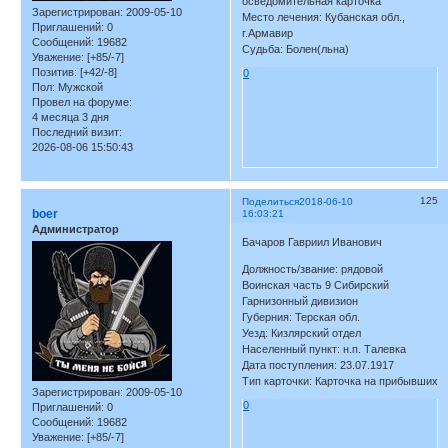
осведомительная карточка
Зарегистрирован
: 2009-05-10
Место лечения: Кубанская обл.,
Приглашений:
0
г.Армавир
Сообщений:
19682
Судьба: Болен(льна)
Уважение:
[+85/-7]
Позитив:
[+42/-8]
0
Пол:
Мужской
Провел на форуме:
4 месяца 3 дня
Последний визит:
2026-08-06 15:50:43
125
Поделиться
2018-06-10
boer
16:03:21
Администратор
Бачаров Гавриил Иванович
Должность/звание: рядовой
Воинская часть 9 Сибирский
Гарнизонный дивизион
Губерния: Терская обл.
Уезд: Кизлярский отдел
Населенный пункт: н.п. Талевка
Дата поступления: 23.07.1917
Тип карточки: Карточка на прибывших
Зарегистрирован
: 2009-05-10
0
Приглашений:
0
Сообщений:
19682
Уважение:
[+85/-7]