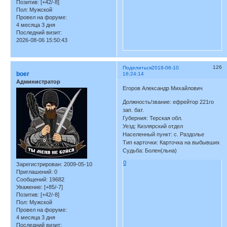
Позитив:
[+42/-8]
Пол:
Мужской
Провел на форуме:
4 месяца 3 дня
Последний визит:
2026-08-06 15:50:43
126
Поделиться
2018-06-10
boer
16:24:14
Администратор
Егоров Александр Михайлович
Должность/звание: ефрейтор 221го
зап. бат.
Губерния: Терская обл.
Уезд: Кизлярский отдел
Населенный пункт: с. Раздолье
Тип карточки: Карточка на выбывших
Судьба: Болен(льна)
0
Зарегистрирован
: 2009-05-10
Приглашений:
0
Сообщений:
19682
Уважение:
[+85/-7]
Позитив:
[+42/-8]
Пол:
Мужской
Провел на форуме:
4 месяца 3 дня
Последний визит: