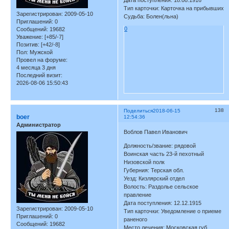
Дата поступления: 18.08.1916
Тип карточки: Карточка на прибывших
Зарегистрирован
: 2009-05-10
Судьба: Болен(льна)
Приглашений:
0
0
Сообщений:
19682
Уважение:
[+85/-7]
Позитив:
[+42/-8]
Пол:
Мужской
Провел на форуме:
4 месяца 3 дня
Последний визит:
2026-08-06 15:50:43
138
Поделиться
2018-06-15
boer
12:54:36
Администратор
Воблов Павел Иванович
Должность/звание: рядовой
Воинская часть 23-й пехотный
Низовской полк
Губерния: Терская обл.
Уезд: Кизлярский отдел
Волость: Раздолье сельское
правление
Дата поступления: 12.12.1915
Зарегистрирован
: 2009-05-10
Тип карточки: Уведомление о приеме
Приглашений:
0
раненого
Сообщений:
19682
Место лечения: Московская губ.,