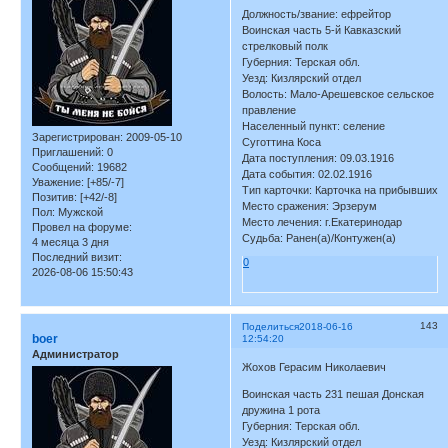
Должность/звание: ефрейтор
Воинская часть 5-й Кавказский
стрелковый полк
Губерния: Терская обл.
Уезд: Кизлярский отдел
Волость: Мало-Арешевское сельское
правление
Населенный пункт: селение
Зарегистрирован
: 2009-05-10
Суготтина Коса
Приглашений:
0
Дата поступления: 09.03.1916
Сообщений:
19682
Дата события: 02.02.1916
Уважение:
[+85/-7]
Тип карточки: Карточка на прибывших
Позитив:
[+42/-8]
Место сражения: Эрзерум
Пол:
Мужской
Место лечения: г.Екатеринодар
Провел на форуме:
Судьба: Ранен(а)/Контужен(а)
4 месяца 3 дня
Последний визит:
0
2026-08-06 15:50:43
143
Поделиться
2018-06-16
boer
12:54:20
Администратор
Жохов Герасим Николаевич
Воинская часть 231 пешая Донская
дружина 1 рота
Губерния: Терская обл.
Уезд: Кизлярский отдел