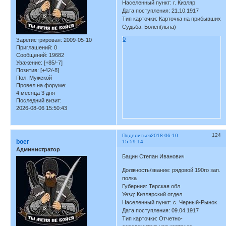
Населенный пункт: г. Кизляр
Дата поступления: 21.10.1917
Тип карточки: Карточка на прибывших
Судьба: Болен(льна)
0
Зарегистрирован
: 2009-05-10
Приглашений:
0
Сообщений:
19682
Уважение:
[+85/-7]
Позитив:
[+42/-8]
Пол:
Мужской
Провел на форуме:
4 месяца 3 дня
Последний визит:
2026-08-06 15:50:43
124
Поделиться
2018-06-10
boer
15:59:14
Администратор
Бацин Степан Иванович
Должность/звание: рядовой 190го зап.
полка
Губерния: Терская обл.
Уезд: Кизлярский отдел
Населенный пункт: с. Черный-Рынок
Дата поступления: 09.04.1917
Тип карточки: Отчетно-