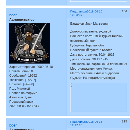
134
Поделиться
2018-06-15
boer
12:03:37
Администратор
Багданов Илья Матвеевич
Должность/звание: рядовой
Воинская часть 18-й Туркестанский
стрелковый полк
Губерния: Терская обл.
Населенный пункт: г. Козляр
Дата поступления: 30.04.1916
Дата события: 30.12.1915
Тип карточки: Карточка на прибывших
Зарегистрирован
: 2009-05-10
Место сражения: сел. Конуж.
Приглашений:
0
Место лечения: г.Александрополь
Сообщений:
19682
Судьба: Ранен(а)/Контужен(а)
Уважение:
[+85/-7]
Позитив:
[+42/-8]
0
Пол:
Мужской
Провел на форуме:
4 месяца 3 дня
Последний визит:
2026-08-06 15:50:43
135
Поделиться
2018-06-15
boer
12:17:05
Администратор