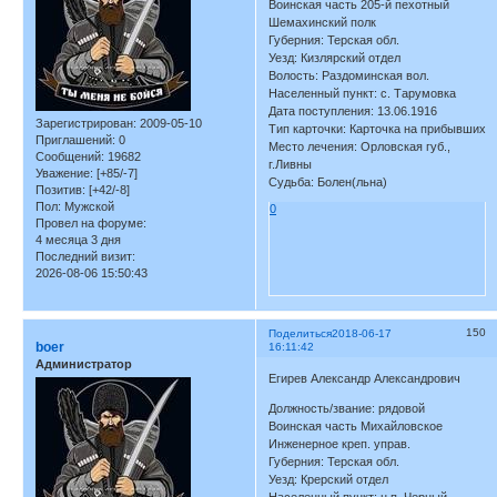
Воинская часть 205-й пехотный
Шемахинский полк
Губерния: Терская обл.
Уезд: Кизлярский отдел
Волость: Раздоминская вол.
Населенный пункт: с. Тарумовка
Дата поступления: 13.06.1916
Зарегистрирован
: 2009-05-10
Тип карточки: Карточка на прибывших
Приглашений:
0
Место лечения: Орловская губ.,
Сообщений:
19682
г.Ливны
Уважение:
[+85/-7]
Судьба: Болен(льна)
Позитив:
[+42/-8]
Пол:
Мужской
0
Провел на форуме:
4 месяца 3 дня
Последний визит:
2026-08-06 15:50:43
150
Поделиться
2018-06-17
boer
16:11:42
Администратор
Егирев Александр Александрович
Должность/звание: рядовой
Воинская часть Михайловское
Инженерное креп. управ.
Губерния: Терская обл.
Уезд: Крерский отдел