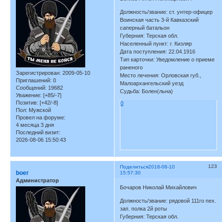
Должность/звание: ст. унтер-офицер
Воинская часть 3-й Кавказский
саперный батальон
Губерния: Терская обл.
Населенный пункт: г. Кизляр
Дата поступления: 22.04.1916
Тип карточки: Уведомление о приеме
раненого
Зарегистрирован
: 2009-05-10
Место лечения: Орловская губ.,
Приглашений:
0
Малоархангельский уезд
Сообщений:
19682
Судьба: Болен(льна)
Уважение:
[+85/-7]
Позитив:
[+42/-8]
0
Пол:
Мужской
Провел на форуме:
4 месяца 3 дня
Последний визит:
2026-08-06 15:50:43
123
Поделиться
2018-06-10
boer
15:57:30
Администратор
Бочаров Николай Михайлович
Должность/звание: рядовой 111го пех.
зап. полка 2й роты
Губерния: Терская обл.