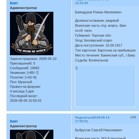
boer
16:32:45
Администратор
Баяндуров Роман Матвеевич
Должность/звание: рядовой
Воинская часть отд. морск. бриг.
особ. назн.
Губерния: Терская обл.
Уезд: Кизлярский отдел
Дата поступления: 10.09.1917
Тип карточки: Карточка на прибывших
Место лечения: Бакинская губ., г.Баку
Зарегистрирован
: 2009-05-10
Судьба: Болен(льна)
Приглашений:
0
0
Сообщений:
19682
Уважение:
[+85/-7]
Позитив:
[+42/-8]
Пол:
Мужской
Провел на форуме:
4 месяца 3 дня
Последний визит:
2026-08-06 15:50:43
129
Поделиться
2018-06-13
boer
17:00:01
Администратор
Бубрусов Сергей Николаевич
Воинская часть 263-й пехотный