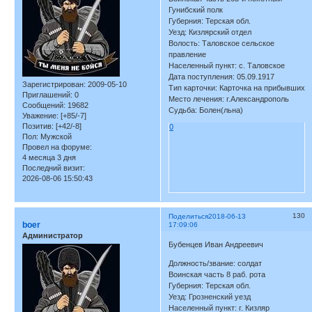
Гунибский полк
Губерния: Терская обл.
Уезд: Кизлярский отдел
Волость: Таловское сельское
правление
Населенный пункт: с. Таловское
Дата поступления: 05.09.1917
Зарегистрирован
: 2009-05-10
Тип карточки: Карточка на прибывших
Приглашений:
0
Место лечения: г.Александрополь
Сообщений:
19682
Судьба: Болен(льна)
Уважение:
[+85/-7]
Позитив:
[+42/-8]
0
Пол:
Мужской
Провел на форуме:
4 месяца 3 дня
Последний визит:
2026-08-06 15:50:43
130
Поделиться
2018-06-13
boer
17:09:06
Администратор
Бубенцев Иван Андреевич
Должность/звание: солдат
Воинская часть 8 раб. рота
Губерния: Терская обл.
Уезд: Грозненский уезд
Населенный пункт: г. Кизляр