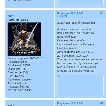
2026-08-06 15:50:43
147
Поделиться
2018-06-17
boer
10:56:21
Администратор
Жуижуров Георгий Николаевич
Должность/звание: рядовой
Воинская часть 49-й пехотный
Брестский полк
Губерния: Терская обл.
Населенный пункт: г. Кизляр, х.
Новодмитриевск
Дата поступления: 16.07.1917
Дата события: 30.06.1917
Зарегистрирован
: 2009-05-10
Тип карточки: Карточка на прибывших
Приглашений:
0
Место сражения: Румынский фронт
Сообщений:
19682
Место лечения: г.Екатеринослав
Уважение:
[+85/-7]
Судьба: Ранен(а)/Контужен(а)
Позитив:
[+42/-8]
Пол:
Мужской
0
Провел на форуме:
4 месяца 3 дня
Последний визит:
2026-08-06 15:50:43
148
Поделиться
2018-06-17
11:32:01