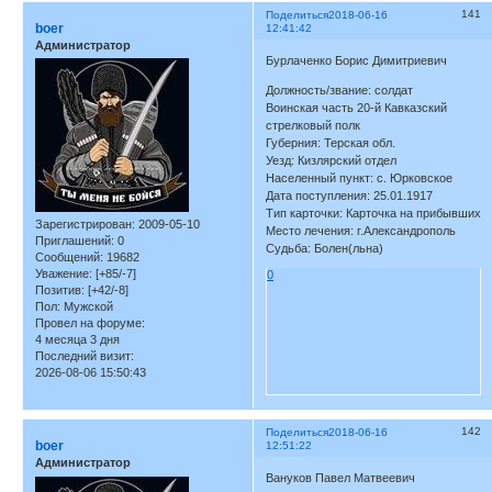
141
Поделиться
2018-06-16
boer
12:41:42
Администратор
Бурлаченко Борис Димитриевич
Должность/звание: солдат
Воинская часть 20-й Кавказский
стрелковый полк
Губерния: Терская обл.
Уезд: Кизлярский отдел
Населенный пункт: с. Юрковское
Дата поступления: 25.01.1917
Тип карточки: Карточка на прибывших
Зарегистрирован
: 2009-05-10
Место лечения: г.Александрополь
Приглашений:
0
Судьба: Болен(льна)
Сообщений:
19682
Уважение:
[+85/-7]
0
Позитив:
[+42/-8]
Пол:
Мужской
Провел на форуме:
4 месяца 3 дня
Последний визит:
2026-08-06 15:50:43
142
Поделиться
2018-06-16
boer
12:51:22
Администратор
Вануков Павел Матвеевич