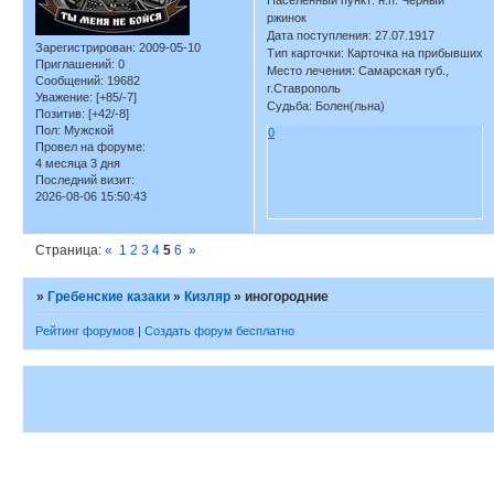
Населенный пункт: н.п. Черный
ржинок
Дата поступления: 27.07.1917
Зарегистрирован
: 2009-05-10
Тип карточки: Карточка на прибывших
Приглашений:
0
Место лечения: Самарская губ.,
Сообщений:
19682
г.Ставрополь
Уважение:
[+85/-7]
Судьба: Болен(льна)
Позитив:
[+42/-8]
Пол:
Мужской
0
Провел на форуме:
4 месяца 3 дня
Последний визит:
2026-08-06 15:50:43
Страница:
«
1
2
3
4
5
6
»
»
Гребенские казаки
»
Кизляр
»
иногородние
Рейтинг форумов
|
Создать форум бесплатно