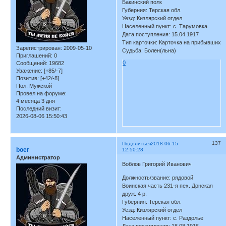
Бакинский полк
Губерния: Терская обл.
Уезд: Кизлярский отдел
Населенный пункт: с. Тарумовка
Дата поступления: 15.04.1917
Тип карточки: Карточка на прибывших
Зарегистрирован
: 2009-05-10
Судьба: Болен(льна)
Приглашений:
0
0
Сообщений:
19682
Уважение:
[+85/-7]
Позитив:
[+42/-8]
Пол:
Мужской
Провел на форуме:
4 месяца 3 дня
Последний визит:
2026-08-06 15:50:43
137
Поделиться
2018-06-15
boer
12:50:28
Администратор
Воблов Григорий Иванович
Должность/звание: рядовой
Воинская часть 231-я пех. Донская
друж. 4 р.
Губерния: Терская обл.
Уезд: Кизлярский отдел
Населенный пункт: с. Раздолье