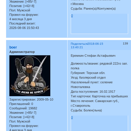
Уважение:
[+85/-7]
г.Москва
Позитив:
[+42/-8]
Судьба: Ранен(а)/Контужен(а)
Пол:
Мужской
Провел на форуме:
0
4 месяца 3 дня
Последний визит:
2026-08-06 15:50:43
139
Поделиться
2018-06-15
boer
13:40:21
Администратор
Еремкин Стефан Астафьевич
Должность/звание: рядовой 222го зап.
полка
Губерния: Терская обл.
Уезд: Кизлярский отдел
Населенный пункт: селение
Новоталовка
Дата поступления: 16.02.1917
Тип карточки: Карточка на прибывших
Зарегистрирован
: 2009-05-10
Место лечения: Самарская губ.,
Приглашений:
0
г.Ставрополь
Сообщений:
19682
Судьба: Болен(льна)
Уважение:
[+85/-7]
Позитив:
[+42/-8]
0
Пол:
Мужской
Провел на форуме:
4 месяца 3 дня