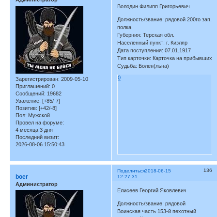
Володин Филипп Григорьевич
Должность/звание: рядовой 200го зап.
полка
Губерния: Терская обл.
Населенный пункт: г. Кизляр
Дата поступления: 07.01.1917
Тип карточки: Карточка на прибывших
Судьба: Болен(льна)
0
Зарегистрирован
: 2009-05-10
Приглашений:
0
Сообщений:
19682
Уважение:
[+85/-7]
Позитив:
[+42/-8]
Пол:
Мужской
Провел на форуме:
4 месяца 3 дня
Последний визит:
2026-08-06 15:50:43
136
Поделиться
2018-06-15
boer
12:27:31
Администратор
Елисеев Георгий Яковлевич
Должность/звание: рядовой
Воинская часть 153-й пехотный