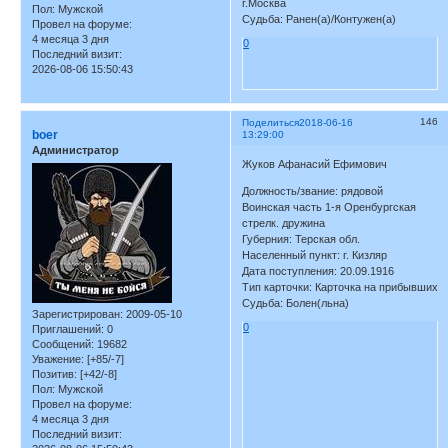
г.Москва
Пол:
Мужской
Судьба: Ранен(а)/Контужен(а)
Провел на форуме:
4 месяца 3 дня
0
Последний визит:
2026-08-06 15:50:43
146
Поделиться
2018-06-16
boer
13:29:00
Администратор
Жуков Афанасий Ефимович
Должность/звание: рядовой
Воинская часть 1-я Оренбургская
стрелк. дружина
Губерния: Терская обл.
Населенный пункт: г. Кизляр
Дата поступления: 20.09.1916
Тип карточки: Карточка на прибывших
Судьба: Болен(льна)
Зарегистрирован
: 2009-05-10
0
Приглашений:
0
Сообщений:
19682
Уважение:
[+85/-7]
Позитив:
[+42/-8]
Пол:
Мужской
Провел на форуме:
4 месяца 3 дня
Последний визит: