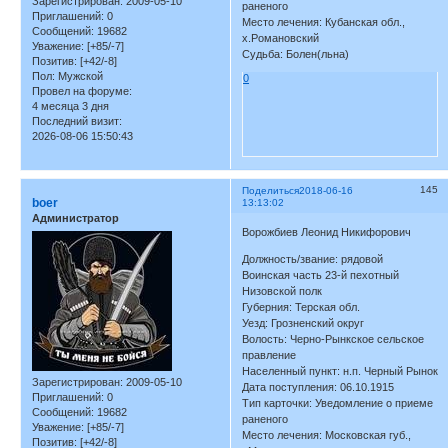
Зарегистрирован
: 2009-05-10
раненого
Приглашений:
0
Место лечения: Кубанская обл.,
Сообщений:
19682
х.Романовский
Уважение:
[+85/-7]
Судьба: Болен(льна)
Позитив:
[+42/-8]
Пол:
Мужской
0
Провел на форуме:
4 месяца 3 дня
Последний визит:
2026-08-06 15:50:43
145
Поделиться
2018-06-16
boer
13:13:02
Администратор
Ворожбиев Леонид Никифорович
Должность/звание: рядовой
Воинская часть 23-й пехотный
Низовской полк
Губерния: Терская обл.
Уезд: Грозненский округ
Волость: Черно-Рынкское сельское
правление
Населенный пункт: н.п. Черный Рынок
Зарегистрирован
: 2009-05-10
Дата поступления: 06.10.1915
Приглашений:
0
Тип карточки: Уведомление о приеме
Сообщений:
19682
раненого
Уважение:
[+85/-7]
Место лечения: Московская губ.,
Позитив:
[+42/-8]