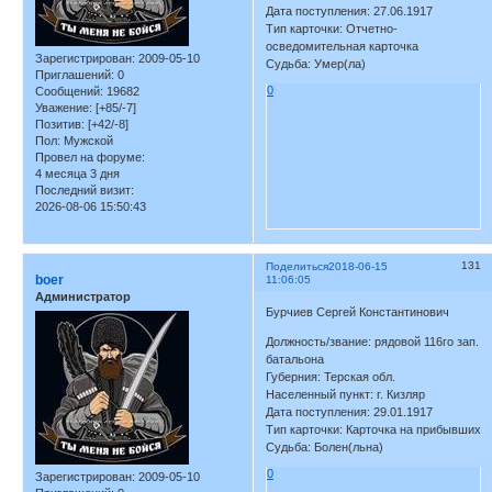
Дата поступления: 27.06.1917
Тип карточки: Отчетно-
осведомительная карточка
Зарегистрирован
: 2009-05-10
Судьба: Умер(ла)
Приглашений:
0
0
Сообщений:
19682
Уважение:
[+85/-7]
Позитив:
[+42/-8]
Пол:
Мужской
Провел на форуме:
4 месяца 3 дня
Последний визит:
2026-08-06 15:50:43
131
Поделиться
2018-06-15
boer
11:06:05
Администратор
Бурчиев Сергей Константинович
Должность/звание: рядовой 116го зап.
батальона
Губерния: Терская обл.
Населенный пункт: г. Кизляр
Дата поступления: 29.01.1917
Тип карточки: Карточка на прибывших
Судьба: Болен(льна)
0
Зарегистрирован
: 2009-05-10