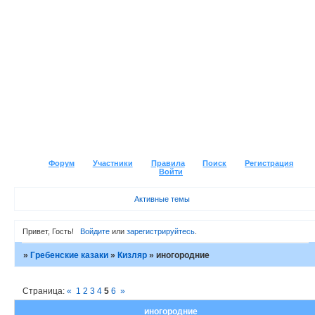
Форум
Участники
Правила
Поиск
Регистрация
Войти
Активные темы
Привет, Гость!
Войдите
или
зарегистрируйтесь
.
»
Гребенские казаки
»
Кизляр
»
иногородние
Страница:
«
1
2
3
4
5
6
»
иногородние