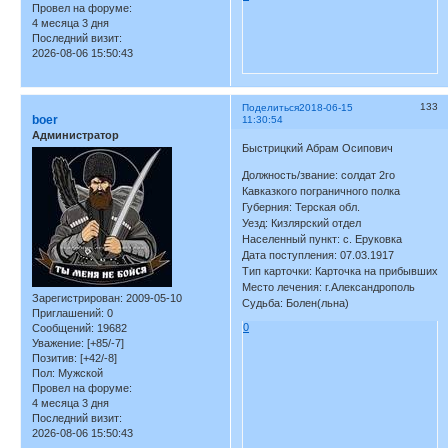
Провел на форуме:
4 месяца 3 дня
Последний визит:
2026-08-06 15:50:43
133
Поделиться
2018-06-15
boer
11:30:54
Администратор
Быстрицкий Абрам Осипович
Должность/звание: солдат 2го
Кавказкого пограничного полка
Губерния: Терская обл.
Уезд: Кизлярский отдел
Населенный пункт: с. Еруковка
Дата поступления: 07.03.1917
Тип карточки: Карточка на прибывших
Место лечения: г.Александрополь
Зарегистрирован
: 2009-05-10
Судьба: Болен(льна)
Приглашений:
0
0
Сообщений:
19682
Уважение:
[+85/-7]
Позитив:
[+42/-8]
Пол:
Мужской
Провел на форуме:
4 месяца 3 дня
Последний визит:
2026-08-06 15:50:43