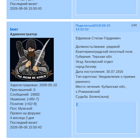
Последний визит:
2026-08-06 15:50:43
140
Поделиться
2018-06-15
boer
14:02:02
Администратор
Ефремов Степан Гордеевич
Должность/звание: рядовой
Екаптериноградский пехотный полк
Губерния: Терская обл.
Уезд: Кизлярский отдел
город Кизляр
Дата поступления: 30.07.1916
Тип карточки: Уведомление о приеме
раненого
Зарегистрирован
: 2009-05-10
Место лечения: Кубанская обл.,
Приглашений:
0
х.Романовский
Сообщений:
19682
Судьба: Болен(льна)
Уважение:
[+85/-7]
Позитив:
[+42/-8]
0
Пол:
Мужской
Провел на форуме:
4 месяца 3 дня
Последний визит:
2026-08-06 15:50:43