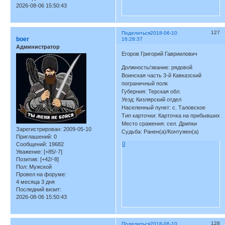
2026-08-06 15:50:43
127
Поделиться
2018-06-10
boer
16:28:37
Администратор
Егоров Григорий Гавриилович
Должность/звание: рядовой
Воинская часть 3-й Кавказский
пограничный полк
Губерния: Терская обл.
Уезд: Кизлярский отдел
Населенный пункт: с. Таловское
Тип карточки: Карточка на прибывших
Место сражения: сел. Дрипки
Зарегистрирован
: 2009-05-10
Судьба: Ранен(а)/Контужен(а)
Приглашений:
0
0
Сообщений:
19682
Уважение:
[+85/-7]
Позитив:
[+42/-8]
Пол:
Мужской
Провел на форуме:
4 месяца 3 дня
Последний визит:
2026-08-06 15:50:43
128
Поделиться
2018-06-10