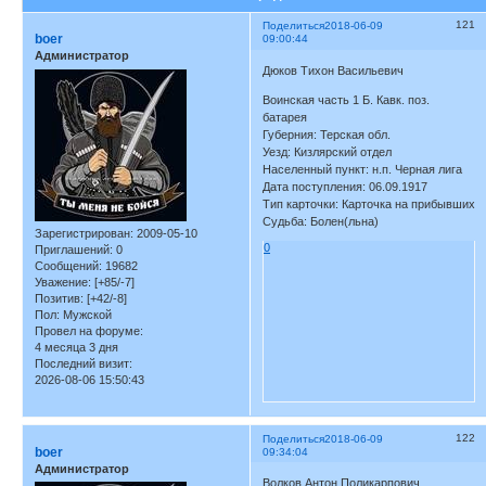
121
Поделиться
2018-06-09
boer
09:00:44
Администратор
Дюков Тихон Васильевич
Воинская часть 1 Б. Кавк. поз.
батарея
Губерния: Терская обл.
Уезд: Кизлярский отдел
Населенный пункт: н.п. Черная лига
Дата поступления: 06.09.1917
Тип карточки: Карточка на прибывших
Судьба: Болен(льна)
Зарегистрирован
: 2009-05-10
0
Приглашений:
0
Сообщений:
19682
Уважение:
[+85/-7]
Позитив:
[+42/-8]
Пол:
Мужской
Провел на форуме:
4 месяца 3 дня
Последний визит:
2026-08-06 15:50:43
122
Поделиться
2018-06-09
boer
09:34:04
Администратор
Волков Антон Поликарпович