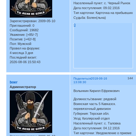
Населенный пункт: с. Черный Рынок
Дата поступления: 09.02.1916
Тип карточки: Карточка на прибывших
Судьба: Болен(льна)
Зарегистрирован
: 2009-05-10
0
Приглашений:
0
Сообщений:
19682
Уважение:
[+85/-7]
Позитив:
[+42/-8]
Пол:
Мужской
Провел на форуме:
4 месяца 3 дня
Последний визит:
2026-08-06 15:50:43
144
Поделиться
2018-06-16
boer
13:08:30
Администратор
Волынкин Кирилл Ефремович
Должность/звание: рядовой
Воинская часть 5 Кавказск.
перевязочный дивизион
Губерния: Терская обл.
Уезд: Кизлярский отдел
Населенный пункт: с. Таловка
Дата поступления: 04.12.1916
Тип карточки: Уведомление о приеме