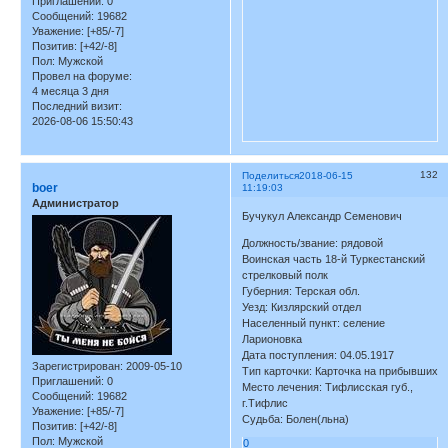
Приглашений:
0
Сообщений:
19682
Уважение:
[+85/-7]
Позитив:
[+42/-8]
Пол:
Мужской
Провел на форуме:
4 месяца 3 дня
Последний визит:
2026-08-06 15:50:43
132
Поделиться
2018-06-15
boer
11:19:03
Администратор
Бучукул Александр Семенович
Должность/звание: рядовой
Воинская часть 18-й Туркестанский
стрелковый полк
Губерния: Терская обл.
Уезд: Кизлярский отдел
Населенный пункт: селение
Ларионовка
Дата поступления: 04.05.1917
Зарегистрирован
: 2009-05-10
Тип карточки: Карточка на прибывших
Приглашений:
0
Место лечения: Тифлисская губ.,
Сообщений:
19682
г.Тифлис
Уважение:
[+85/-7]
Судьба: Болен(льна)
Позитив:
[+42/-8]
Пол:
Мужской
0