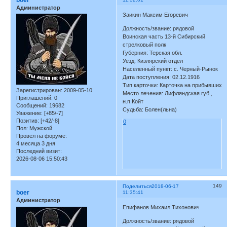
boer
Администратор
Заикин Максим Егоревич
Должность/звание: рядовой
Воинская часть 13-й Сибирский
стрелковый полк
Губерния: Терская обл.
Уезд: Кизлярский отдел
Населенный пункт: с. Черный-Рынок
Дата поступления: 02.12.1916
Тип карточки: Карточка на прибывших
Зарегистрирован
: 2009-05-10
Место лечения: Лифляндская губ.,
Приглашений:
0
н.п.Койт
Сообщений:
19682
Судьба: Болен(льна)
Уважение:
[+85/-7]
Позитив:
[+42/-8]
0
Пол:
Мужской
Провел на форуме:
4 месяца 3 дня
Последний визит:
2026-08-06 15:50:43
149
Поделиться
2018-06-17
boer
11:35:41
Администратор
Епифанов Михаил Тихонович
Должность/звание: рядовой