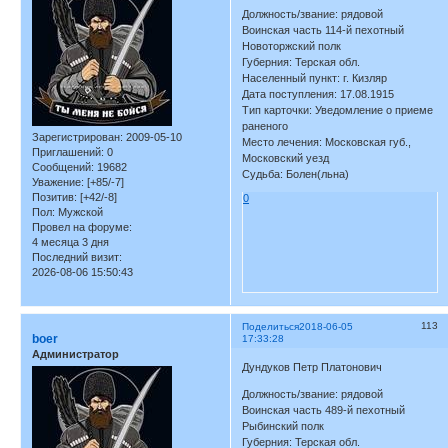
Должность/звание: рядовой
Воинская часть 114-й пехотный
Новоторжский полк
Губерния: Терская обл.
Населенный пункт: г. Кизляр
Дата поступления: 17.08.1915
Тип карточки: Уведомление о приеме
раненого
Зарегистрирован
: 2009-05-10
Место лечения: Московская губ.,
Приглашений:
0
Московский уезд
Сообщений:
19682
Судьба: Болен(льна)
Уважение:
[+85/-7]
Позитив:
[+42/-8]
0
Пол:
Мужской
Провел на форуме:
4 месяца 3 дня
Последний визит:
2026-08-06 15:50:43
113
Поделиться
2018-06-05
boer
17:33:28
Администратор
Дундуков Петр Платонович
Должность/звание: рядовой
Воинская часть 489-й пехотный
Рыбинский полк
Губерния: Терская обл.