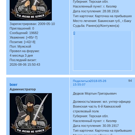
Губерния: Терская обл.
Населенный пункт: г. Кизляр
Дата поступления: 28.08.1916
Тип карточки: Карточка на прибывших
Место лечения: Бакинская губ., г.Баку
Зарегистрирован
: 2009-05-10
Судьба: Ранен(а)/Контужен(а)
Приглашений:
0
0
Сообщений:
19682
Уважение:
[+85/-7]
Позитив:
[+42/-8]
Пол:
Мужской
Провел на форуме:
4 месяца 3 дня
Последний визит:
2026-08-06 15:50:43
94
Поделиться
2018-05-26
boer
15:55:07
Администратор
Дедков Мортын Григорьевич
Должность/звание: мл. унтер-офицер
Воинская часть 6-й Кавказский
стрелковый полк
Губерния: Терская обл.
Населенный пункт: г. Кизляр
Дата поступления: 30.09.1917
Тип карточки: Карточка на прибывших