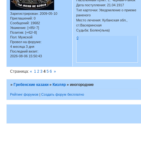
Населенный пункт: с. Черный-Рынок
Дата поступления: 21.04.1917
Тип карточки: Уведомление о приеме
Зарегистрирован
: 2009-05-10
раненого
Приглашений:
0
Место лечения: Кубанская обл.,
Сообщений:
19682
ст.Васюринская
Уважение:
[+85/-7]
Судьба: Болен(льна)
Позитив:
[+42/-8]
Пол:
Мужской
0
Провел на форуме:
4 месяца 3 дня
Последний визит:
2026-08-06 15:50:43
Страница:
«
1
2
3
4
5
6
»
»
Гребенские казаки
»
Кизляр
»
иногородние
Рейтинг форумов
|
Создать форум бесплатно