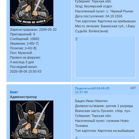
Губерния: Терская обл.
Уезд: Кизлярский отдел
Населенный пункт: с. Черный Рынок
Дата поступления: 04.10.1916
Тип карточки: Карточка на прибывших
Место лечения: Бакинская губ., г.Баку
Зарегистрирован
: 2009-05-10
Судьба: Болен(льна)
Приглашений:
0
0
Сообщений:
19682
Уважение:
[+85/-7]
Позитив:
[+42/-8]
Пол:
Мужской
Провел на форуме:
4 месяца 3 дня
Последний визит:
2026-08-06 15:50:43
107
Поделиться
2018-06-05
boer
11:37:40
Администратор
Бацин Иван Никитич
Должность/звание: ратник 1 разряда
Воинская часть Грознен. сбор. пун.
Губерния: Терская обл.
Населенный пункт: селение Ново-
Толовка
Тип карточки: Карточка на выбывших
0