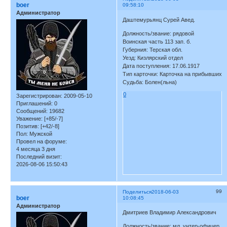
boer
09:58:10
Администратор
Даштемурьянц Сурей Авед.
Должность/звание: рядовой
Воинская часть 113 зап. б.
Губерния: Терская обл.
Уезд: Кизлярский отдел
Дата поступления: 17.06.1917
Тип карточки: Карточка на прибывших
Судьба: Болен(льна)
0
Зарегистрирован
: 2009-05-10
Приглашений:
0
Сообщений:
19682
Уважение:
[+85/-7]
Позитив:
[+42/-8]
Пол:
Мужской
Провел на форуме:
4 месяца 3 дня
Последний визит:
2026-08-06 15:50:43
99
Поделиться
2018-06-03
boer
10:08:45
Администратор
Дмитриев Владимир Александрович
Должность/звание: мл. унтер-офицер