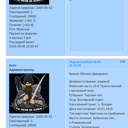
Зарегистрирован
: 2009-05-10
Приглашений:
0
Сообщений:
19682
Уважение:
[+85/-7]
Позитив:
[+42/-8]
Пол:
Мужской
Провел на форуме:
4 месяца 3 дня
Последний визит:
2026-08-06 15:50:43
108
Поделиться
2018-06-05
boer
11:43:26
Администратор
Брокон Михаил Давидович
Должность/звание: рядовой
Воинская часть 18-й Туркестанский
стрелковый полк
Губерния: Терская обл.
Уезд: Кизлярский отдел
Населенный пункт: х. Влодин
Дата поступления: 20.01.1916
Тип карточки: Карточка на прибывших
Зарегистрирован
: 2009-05-10
Место лечения: Кубанская обл.,
Приглашений:
0
х.Романовский
Сообщений:
19682
Судьба: Болен(льна)