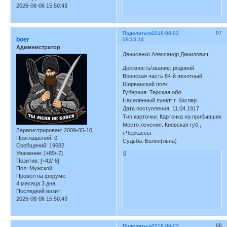
2026-08-06 15:50:43
97
Поделиться
2018-06-03
boer
09:15:34
Администратор
Денисенко Александр Данилович
Должность/звание: рядовой
Воинская часть 84-й пехотный
Ширванский полк
Губерния: Терская обл.
Населенный пункт: г. Кислер
Дата поступления: 11.04.1917
Тип карточки: Карточка на прибывших
Место лечения: Киевская губ.,
Зарегистрирован
: 2009-05-10
г.Черкассы
Приглашений:
0
Судьба: Болен(льна)
Сообщений:
19682
Уважение:
[+85/-7]
0
Позитив:
[+42/-8]
Пол:
Мужской
Провел на форуме:
4 месяца 3 дня
Последний визит:
2026-08-06 15:50:43
98
Поделиться
2018-06-03