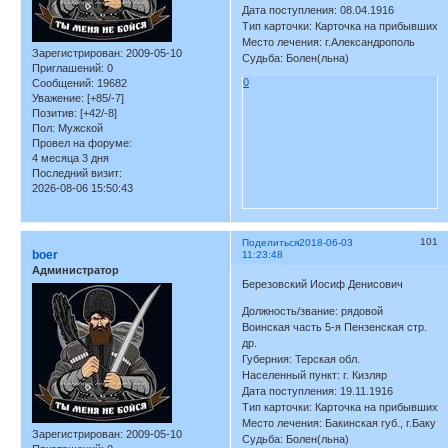
Дата поступления: 08.04.1916
Тип карточки: Карточка на прибывших
Место лечения: г.Александрополь
Зарегистрирован
: 2009-05-10
Судьба: Болен(льна)
Приглашений:
0
0
Сообщений:
19682
Уважение:
[+85/-7]
Позитив:
[+42/-8]
Пол:
Мужской
Провел на форуме:
4 месяца 3 дня
Последний визит:
2026-08-06 15:50:43
101
Поделиться
2018-06-03
boer
11:23:48
Администратор
Березовский Иосиф Денисович
Должность/звание: рядовой
Воинская часть 5-я Пензенская стр.
др.
Губерния: Терская обл.
Населенный пункт: г. Кизляр
Дата поступления: 19.11.1916
Тип карточки: Карточка на прибывших
Место лечения: Бакинская губ., г.Баку
Зарегистрирован
: 2009-05-10
Судьба: Болен(льна)