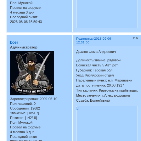
Пол:
Мужской
Провел на форуме:
4 месяца 3 дня
Последний визит:
2026-08-06 15:50:43
116
Поделиться
2018-06-06
boer
12:31:50
Администратор
Дралов Фома Андреевич
Должность/звание: рядовой
Воинская часть 5 Авт. рот.
Губерния: Терская обл.
Уезд: Кизлярский отдел
Населенный пункт: н.п. Мареновки
Дата поступления: 20.08.1917
Тип карточки: Карточка на прибывших
Место лечения: г.Александрополь
Зарегистрирован
: 2009-05-10
Судьба: Болен(льна)
Приглашений:
0
0
Сообщений:
19682
Уважение:
[+85/-7]
Позитив:
[+42/-8]
Пол:
Мужской
Провел на форуме:
4 месяца 3 дня
Последний визит: