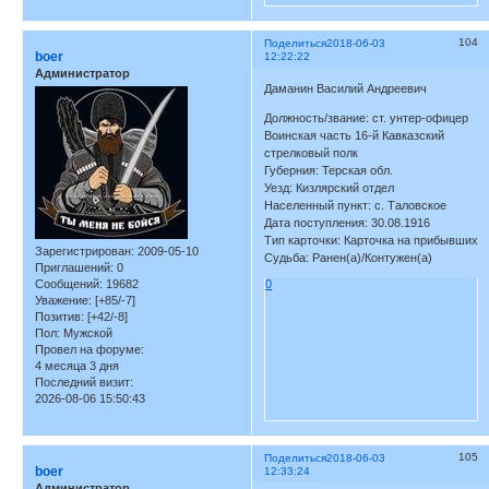
104
Поделиться
2018-06-03
boer
12:22:22
Администратор
Даманин Василий Андреевич
Должность/звание: ст. унтер-офицер
Воинская часть 16-й Кавказский
стрелковый полк
Губерния: Терская обл.
Уезд: Кизлярский отдел
Населенный пункт: с. Таловское
Дата поступления: 30.08.1916
Тип карточки: Карточка на прибывших
Зарегистрирован
: 2009-05-10
Судьба: Ранен(а)/Контужен(а)
Приглашений:
0
0
Сообщений:
19682
Уважение:
[+85/-7]
Позитив:
[+42/-8]
Пол:
Мужской
Провел на форуме:
4 месяца 3 дня
Последний визит:
2026-08-06 15:50:43
105
Поделиться
2018-06-03
boer
12:33:24
Администратор