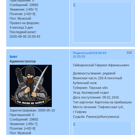
Приглашений:
0
0
Сообщений:
19682
Уважение:
[+85/-7]
Позитив:
[+42/-8]
Пол:
Мужской
Провел на форуме:
4 месяца 3 дня
Последний визит:
2026-08-06 15:50:43
102
Поделиться
2018-06-03
boer
11:55:52
Администратор
Гайваронский Гавриил Афанасьевич
Должность/звание: рядовой
Воинская часть 155-й пехотный
Кубинский полк
Губерния: Терская обл.
Уезд: Кизлярский отдел
Дата поступления: 09.01.1916
Тип карточки: Карточка на прибывших
Место лечения: Тифлисская губ.,
Зарегистрирован
: 2009-05-10
г.Тифлис
Приглашений:
0
Судьба: Ранен(а)/Контужен(а)
Сообщений:
19682
Уважение:
[+85/-7]
0
Позитив:
[+42/-8]
Пол:
Мужской