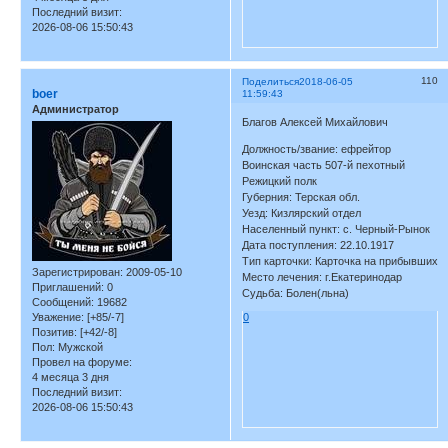
Последний визит:
2026-08-06 15:50:43
110
Поделиться
2018-06-05
boer
11:59:43
Администратор
Благов Алексей Михайлович
Должность/звание: ефрейтор
Воинская часть 507-й пехотный
Режицкий полк
Губерния: Терская обл.
Уезд: Кизлярский отдел
Населенный пункт: с. Черный-Рынок
Дата поступления: 22.10.1917
Тип карточки: Карточка на прибывших
Зарегистрирован
: 2009-05-10
Место лечения: г.Екатеринодар
Приглашений:
0
Судьба: Болен(льна)
Сообщений:
19682
Уважение:
[+85/-7]
0
Позитив:
[+42/-8]
Пол:
Мужской
Провел на форуме:
4 месяца 3 дня
Последний визит:
2026-08-06 15:50:43