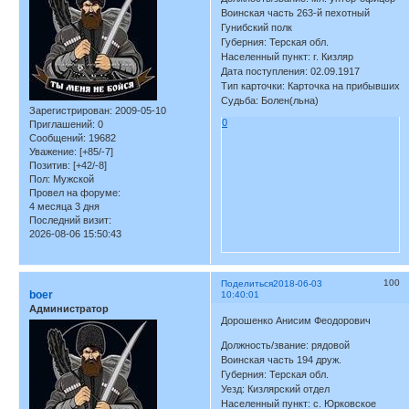
Воинская часть 263-й пехотный
Гунибский полк
Губерния: Терская обл.
Населенный пункт: г. Кизляр
Дата поступления: 02.09.1917
Тип карточки: Карточка на прибывших
Судьба: Болен(льна)
Зарегистрирован
: 2009-05-10
0
Приглашений:
0
Сообщений:
19682
Уважение:
[+85/-7]
Позитив:
[+42/-8]
Пол:
Мужской
Провел на форуме:
4 месяца 3 дня
Последний визит:
2026-08-06 15:50:43
100
Поделиться
2018-06-03
boer
10:40:01
Администратор
Дорошенко Анисим Феодорович
Должность/звание: рядовой
Воинская часть 194 друж.
Губерния: Терская обл.
Уезд: Кизлярский отдел
Населенный пункт: с. Юрковское