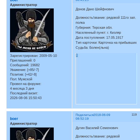
boer
Администратор
Донов Дано Шейфнович
Должность/звание: рядовой 111го зап.
полка
Губерния: Терская обл.
Населенный пункт: г. Кизляр
Дата поступления: 17.05.1917
Тип карточки: Карточка на прибывших
Судьба: Болен(льна)
0
Зарегистрирован
: 2009-05-10
Приглашений:
0
Сообщений:
19682
Уважение:
[+85/-7]
Позитив:
[+42/-8]
Пол:
Мужской
Провел на форуме:
4 месяца 3 дня
Последний визит:
2026-08-06 15:50:43
119
Поделиться
2018-06-09
boer
08:52:19
Администратор
Дугин Василий Семенович
Должность/звание: рядовой