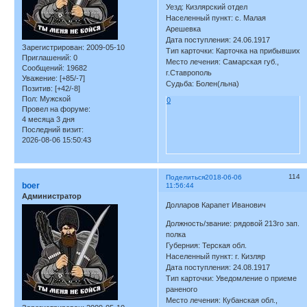
Уезд: Кизлярский отдел
Населенный пункт: с. Малая
Арешевка
Дата поступления: 24.06.1917
Зарегистрирован
: 2009-05-10
Тип карточки: Карточка на прибывших
Приглашений:
0
Место лечения: Самарская губ.,
Сообщений:
19682
г.Ставрополь
Уважение:
[+85/-7]
Судьба: Болен(льна)
Позитив:
[+42/-8]
Пол:
Мужской
0
Провел на форуме:
4 месяца 3 дня
Последний визит:
2026-08-06 15:50:43
114
Поделиться
2018-06-06
boer
11:56:44
Администратор
Долларов Карапет Иванович
Должность/звание: рядовой 213го зап.
полка
Губерния: Терская обл.
Населенный пункт: г. Кизляр
Дата поступления: 24.08.1917
Тип карточки: Уведомление о приеме
раненого
Место лечения: Кубанская обл.,