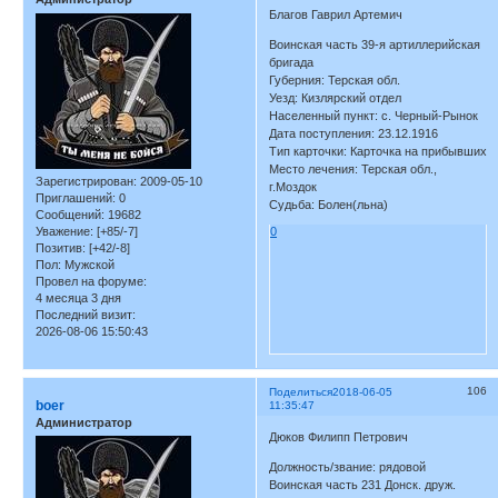
Благов Гаврил Артемич
Воинская часть 39-я артиллерийская
бригада
Губерния: Терская обл.
Уезд: Кизлярский отдел
Населенный пункт: с. Черный-Рынок
Дата поступления: 23.12.1916
Тип карточки: Карточка на прибывших
Место лечения: Терская обл.,
Зарегистрирован
: 2009-05-10
г.Моздок
Приглашений:
0
Судьба: Болен(льна)
Сообщений:
19682
Уважение:
[+85/-7]
0
Позитив:
[+42/-8]
Пол:
Мужской
Провел на форуме:
4 месяца 3 дня
Последний визит:
2026-08-06 15:50:43
106
Поделиться
2018-06-05
boer
11:35:47
Администратор
Дюков Филипп Петрович
Должность/звание: рядовой
Воинская часть 231 Донск. друж.