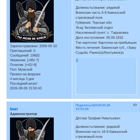
Должность/звание: рядовой
Воинская часть 5-й Кавказский
стрелковый полк
Губерния: Терская обл.
Уезд: Кизлярский отдел
Населенный пункт: с. Тарумовка
Дата поступления: 05.09.1916
Тип карточки: Карточка на прибывших
Зарегистрирован
: 2009-05-10
Место лечения: Бакинская губ., г.Баку
Приглашений:
0
Судьба: Ранен(а)/Контужен(а)
Сообщений:
19682
Уважение:
[+85/-7]
0
Позитив:
[+42/-8]
Пол:
Мужской
Провел на форуме:
4 месяца 3 дня
Последний визит:
2026-08-06 15:50:43
93
Поделиться
2018-05-26
boer
15:54:30
Администратор
Дятлов Трофим Никитьевич
Должность/звание: рядовой
Воинская часть 16-й Кавказский
стрелковый полк