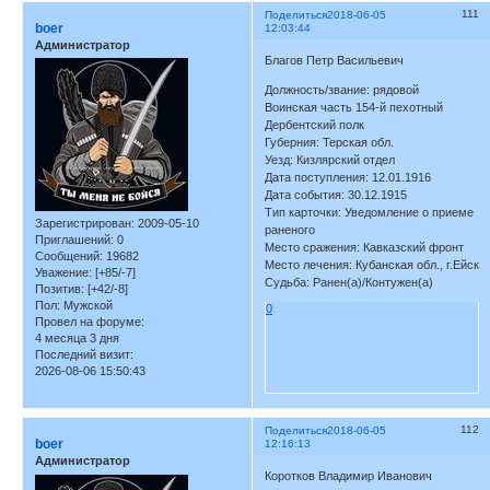
111
Поделиться
2018-06-05
boer
12:03:44
Администратор
Благов Петр Васильевич
Должность/звание: рядовой
Воинская часть 154-й пехотный
Дербентский полк
Губерния: Терская обл.
Уезд: Кизлярский отдел
Дата поступления: 12.01.1916
Дата события: 30.12.1915
Тип карточки: Уведомление о приеме
Зарегистрирован
: 2009-05-10
раненого
Приглашений:
0
Место сражения: Кавказский фронт
Сообщений:
19682
Место лечения: Кубанская обл., г.Ейск
Уважение:
[+85/-7]
Судьба: Ранен(а)/Контужен(а)
Позитив:
[+42/-8]
Пол:
Мужской
0
Провел на форуме:
4 месяца 3 дня
Последний визит:
2026-08-06 15:50:43
112
Поделиться
2018-06-05
boer
12:16:13
Администратор
Коротков Владимир Иванович