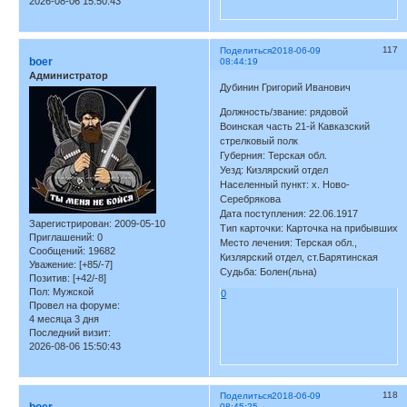
2026-08-06 15:50:43
117
Поделиться
2018-06-09
boer
08:44:19
Администратор
Дубинин Григорий Иванович
Должность/звание: рядовой
Воинская часть 21-й Кавказский
стрелковый полк
Губерния: Терская обл.
Уезд: Кизлярский отдел
Населенный пункт: х. Ново-
Серебрякова
Дата поступления: 22.06.1917
Зарегистрирован
: 2009-05-10
Тип карточки: Карточка на прибывших
Приглашений:
0
Место лечения: Терская обл.,
Сообщений:
19682
Кизлярский отдел, ст.Барятинская
Уважение:
[+85/-7]
Судьба: Болен(льна)
Позитив:
[+42/-8]
Пол:
Мужской
0
Провел на форуме:
4 месяца 3 дня
Последний визит:
2026-08-06 15:50:43
118
Поделиться
2018-06-09
08:45:25