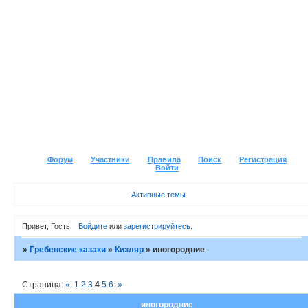
Форум
Участники
Правила
Поиск
Регистрация
Войти
Активные темы
Привет, Гость!
Войдите
или
зарегистрируйтесь
.
»
Гребенские казаки
»
Кизляр
»
иногородние
Страница:
«
1
2
3
4
5
6
»
иногородние