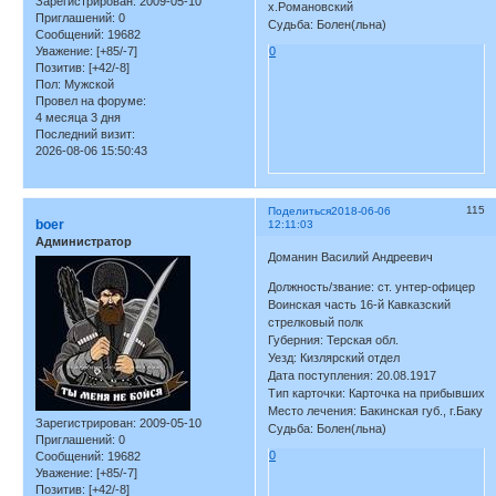
Зарегистрирован
: 2009-05-10
х.Романовский
Приглашений:
0
Судьба: Болен(льна)
Сообщений:
19682
Уважение:
[+85/-7]
0
Позитив:
[+42/-8]
Пол:
Мужской
Провел на форуме:
4 месяца 3 дня
Последний визит:
2026-08-06 15:50:43
115
Поделиться
2018-06-06
boer
12:11:03
Администратор
Доманин Василий Андреевич
Должность/звание: ст. унтер-офицер
Воинская часть 16-й Кавказский
стрелковый полк
Губерния: Терская обл.
Уезд: Кизлярский отдел
Дата поступления: 20.08.1917
Тип карточки: Карточка на прибывших
Место лечения: Бакинская губ., г.Баку
Зарегистрирован
: 2009-05-10
Судьба: Болен(льна)
Приглашений:
0
0
Сообщений:
19682
Уважение:
[+85/-7]
Позитив:
[+42/-8]