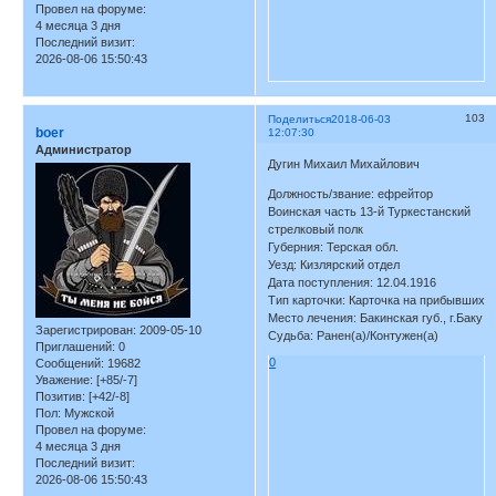
Провел на форуме:
4 месяца 3 дня
Последний визит:
2026-08-06 15:50:43
103
Поделиться
2018-06-03
boer
12:07:30
Администратор
Дугин Михаил Михайлович
Должность/звание: ефрейтор
Воинская часть 13-й Туркестанский
стрелковый полк
Губерния: Терская обл.
Уезд: Кизлярский отдел
Дата поступления: 12.04.1916
Тип карточки: Карточка на прибывших
Место лечения: Бакинская губ., г.Баку
Зарегистрирован
: 2009-05-10
Судьба: Ранен(а)/Контужен(а)
Приглашений:
0
0
Сообщений:
19682
Уважение:
[+85/-7]
Позитив:
[+42/-8]
Пол:
Мужской
Провел на форуме:
4 месяца 3 дня
Последний визит:
2026-08-06 15:50:43