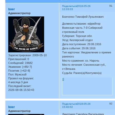
91
Поделиться
2018-05-26
boer
12:03:03
Администратор
Боиченко Тимофей Лукьянович
Должность/звание: ефрейтор
Воинская часть 7-й Сибирский
стрелковый полк
Губерния: Терская обл.
Уезд: Кизлярский отдел
Дата поступления: 29.06.1916
Дата события: 29.06.1916
Тип карточки: Уведомление о приеме
Зарегистрирован
: 2009-05-10
раненого
Приглашений:
0
Место сражения: оз. Нарочь
Сообщений:
19682
Место лечения: Смоленская губ.,
Уважение:
[+85/-7]
ст.Вязьма
Позитив:
[+42/-8]
Судьба: Ранен(а)/Контужен(а)
Пол:
Мужской
Провел на форуме:
0
4 месяца 3 дня
Последний визит:
2026-08-06 15:50:43
92
Поделиться
2018-05-26
boer
15:40:02
Администратор
Дмитриев Сикофон Васильевич