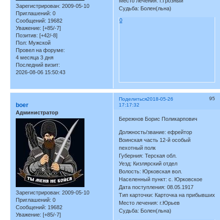
Место лечения: г.Грозный
Зарегистрирован
: 2009-05-10
Судьба: Болен(льна)
Приглашений:
0
0
Сообщений:
19682
Уважение:
[+85/-7]
Позитив:
[+42/-8]
Пол:
Мужской
Провел на форуме:
4 месяца 3 дня
Последний визит:
2026-08-06 15:50:43
95
Поделиться
2018-05-26
boer
17:17:32
Администратор
Бережнов Борис Поликарпович
Должность/звание: ефрейтор
Воинская часть 12-й особый
пехотный полк
Губерния: Терская обл.
Уезд: Кизлярский отдел
Волость: Юрковская вол.
Населенный пункт: с. Юрковское
Дата поступления: 08.05.1917
Зарегистрирован
: 2009-05-10
Тип карточки: Карточка на прибывших
Приглашений:
0
Место лечения: г.Юрьев
Сообщений:
19682
Судьба: Болен(льна)
Уважение:
[+85/-7]