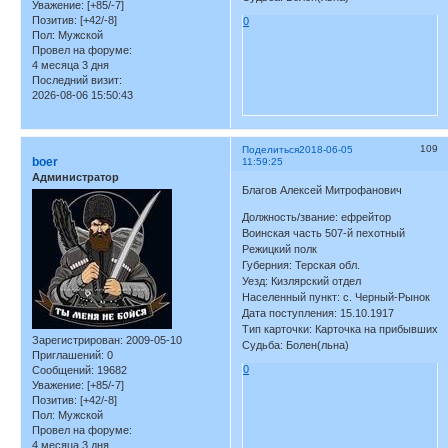
Уважение:
[+85/-7]
Позитив:
[+42/-8]
0
Пол:
Мужской
Провел на форуме:
4 месяца 3 дня
Последний визит:
2026-08-06 15:50:43
109
Поделиться
2018-06-05
boer
11:59:25
Администратор
Благов Алексей Митрофанович
Должность/звание: ефрейтор
Воинская часть 507-й пехотный
Режицкий полк
Губерния: Терская обл.
Уезд: Кизлярский отдел
Населенный пункт: с. Черный-Рынок
Дата поступления: 15.10.1917
Тип карточки: Карточка на прибывших
Зарегистрирован
: 2009-05-10
Судьба: Болен(льна)
Приглашений:
0
0
Сообщений:
19682
Уважение:
[+85/-7]
Позитив:
[+42/-8]
Пол:
Мужской
Провел на форуме:
4 месяца 3 дня