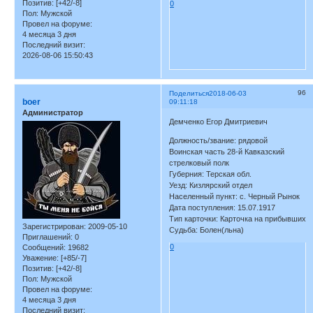
Позитив:
[+42/-8]
0
Пол:
Мужской
Провел на форуме:
4 месяца 3 дня
Последний визит:
2026-08-06 15:50:43
96
Поделиться
2018-06-03
boer
09:11:18
Администратор
Демченко Егор Дмитриевич
Должность/звание: рядовой
Воинская часть 28-й Кавказский
стрелковый полк
Губерния: Терская обл.
Уезд: Кизлярский отдел
Населенный пункт: с. Черный Рынок
Дата поступления: 15.07.1917
Тип карточки: Карточка на прибывших
Зарегистрирован
: 2009-05-10
Судьба: Болен(льна)
Приглашений:
0
0
Сообщений:
19682
Уважение:
[+85/-7]
Позитив:
[+42/-8]
Пол:
Мужской
Провел на форуме:
4 месяца 3 дня
Последний визит: