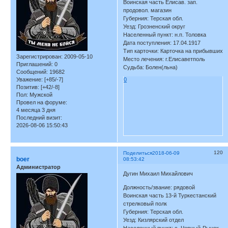
Воинская часть Елисав. зап.
продовол. магазин
Губерния: Терская обл.
Уезд: Грозненский округ
Населенный пункт: н.п. Толовка
Дата поступления: 17.04.1917
Тип карточки: Карточка на прибывших
Зарегистрирован
: 2009-05-10
Место лечения: г.Елисаветполь
Приглашений:
0
Судьба: Болен(льна)
Сообщений:
19682
Уважение:
[+85/-7]
0
Позитив:
[+42/-8]
Пол:
Мужской
Провел на форуме:
4 месяца 3 дня
Последний визит:
2026-08-06 15:50:43
120
Поделиться
2018-06-09
boer
08:53:42
Администратор
Дугин Михаил Михайлович
Должность/звание: рядовой
Воинская часть 13-й Туркестанский
стрелковый полк
Губерния: Терская обл.
Уезд: Кизлярский отдел