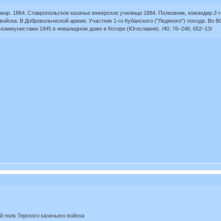
ар. 1864. Ставропольское казачье юнкерское училище 1884. Полковник, командир 2-го
 войска. В Добровольческой армии. Участник 1-го Кубанского ("Ледяного") похода. Во 
 коммунистами 1945 в инвалидном доме в Которе (Югославия). /40; 76–246; 652–13/
й полк Терского казачьего войска