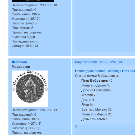
Зарегистрирован
: 2009-05-10
Приглашений:
0
Сообщений:
19682
Уважение:
[+85/-7]
Позитив:
[+42/-8]
Пол:
Мужской
Провел на форуме:
4 месяца 3 дня
Последний визит:
Сегодня 15:50:43
львович
Поделиться
2018-07-02 12:49:13
Модератор
Исповедная роспись станицы Грозненс
Состав семьи Бабрышевых:
Петр Бабрышев
40
Жена его Дария 40
Дети их Прокофий 9
Агафия 7
Домна 4
Яков ½
Брат его Михаил 35
Зарегистрирован
: 2012-06-13
Жена его Марфа 21
Приглашений:
0
Сообщений:
18766
Дочь его Ольга 1
Уважение:
[+274/-1]
0
Позитив:
[+383/-3]
Провел на форуме: