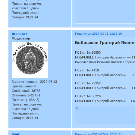
Провел на форуме:
2 месяца 16 дней
Последний визит:
Сегодня 19:21:14
львович
Поделиться
2017-03-01 13:06:19
Модератор
Бобрышев Григорий Яковлеви
ГК 1 ст. № 15850
БОБРЫШЕВ Григорий Яковлевич — 1 Киз
Высочеством Великим Князем Георгием 
ГК 2 ст. № 1419
БОБРЫШЕВ Григорий Яковлевич — 1 Кизл
Зарегистрирован
: 2012-06-13
ГК 3 ст. № 29352
Приглашений:
0
БОБРЫШЕВ Григорий Яковлевич — 1 Кизл
Сообщений:
18766
Уважение:
[+274/-1]
ГК 4 ст. № 56228
Позитив:
[+383/-3]
БОБРЫШЕВ Григорий Яковлевич —1 Кизляр
Провел на форуме:
+1
2 месяца 16 дней
Последний визит:
Сегодня 19:21:14
boer
Поделиться
2018-07-02 12:03:21