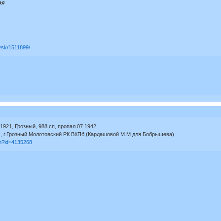
ая
ovsk/1511899/
1921, Грозный, 988 сп, пропал 07.1942.
 г.Грозный Молотовский РК ВКПб (Кардашовой М.М для Бобрышева)
tm?id=4135268