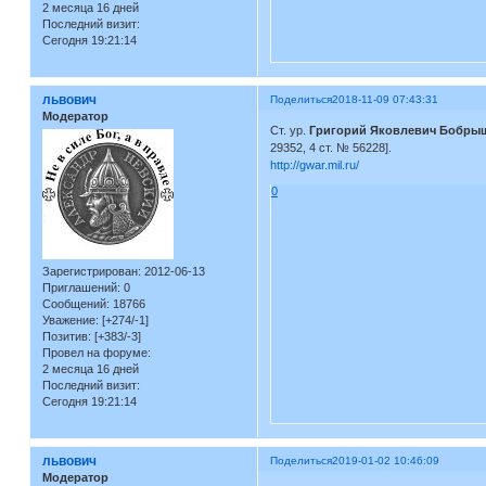
2 месяца 16 дней
Последний визит:
Сегодня 19:21:14
львович
Поделиться
2018-11-09 07:43:31
Модератор
Ст. ур.
Григорий Яковлевич Бобры
29352, 4 ст. № 56228].
http://gwar.mil.ru/
0
Зарегистрирован
: 2012-06-13
Приглашений:
0
Сообщений:
18766
Уважение:
[+274/-1]
Позитив:
[+383/-3]
Провел на форуме:
2 месяца 16 дней
Последний визит:
Сегодня 19:21:14
львович
Поделиться
2019-01-02 10:46:09
Модератор