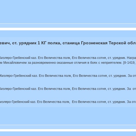
ч, ст. урядник 1 КГ полка, станица Грозненская Терской обл
ляро-Гребенский каз. Его Величества полк, Его Величества сотня, ст. урядник. Наг
Михайловичем за разновременно оказанные отличия в боях с неприятелем. [II-1419, II
яро-Гребенский каз. Его Величества полк, Его Величества сотня, ст. урядник. За отлич
яро-Гребенский каз. Его Величества полк, Его Величества сотня, ст. урядник. За отли
о-Гребенский каз. Его Величества полк, Его Величества сотня, ст. урядник. За отличи