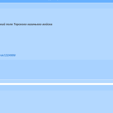
кий полк Терского казачьего войска
rovsk/1324999/