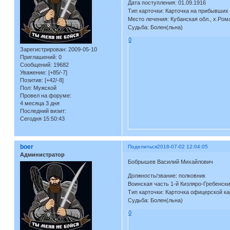
Дата поступления: 01.09.1916
Тип карточки: Карточка на прибывших
Место лечения: Кубанская обл., х.Ром
Судьба: Болен(льна)
0
Зарегистрирован
: 2009-05-10
Приглашений:
0
Сообщений:
19682
Уважение:
[+85/-7]
Позитив:
[+42/-8]
Пол:
Мужской
Провел на форуме:
4 месяца 3 дня
Последний визит:
Сегодня 15:50:43
boer
Поделиться
2018-07-02 12:04:05
Администратор
Бобрышев Василий Михайлович
Должность/звание: полковник
Воинская часть 1-й Кизляро-Гребенски
Тип карточки: Карточка офицерской ка
Судьба: Болен(льна)
0