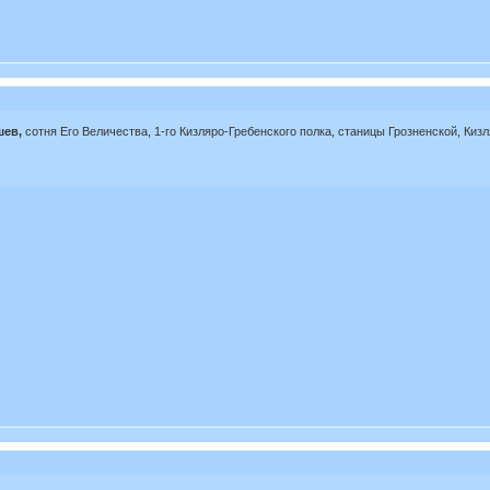
шев,
сотня Его Величества, 1-го Кизляро-Гребенского полка, станицы Грозненской, Кизляр