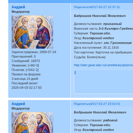
Андрей
Поделиться
2017-02-27 22:37:11
Модератор
Бабришов Николай Яковлевич
Должность/звание:
приказный
Воинская часть
3-й Кизляро-Гребенс
Губерния:
Терская обл.
Уезд:
Кизлярский отдел
Населенный пункт:
ст. Грозненская
Дата поступления: 30.11.1916
Зарегистрирован
: 2009-07-24
Тип карточки: Карточка на прибывших
Приглашений:
0
Судьба: Болен(льна)
Сообщений:
16973
http://ater.gwar.elar.ru/cartoteka/yaluto
Уважение:
[+90/-0]
Позитив:
[+541/-2]
0
Провел на форуме:
3 месяца 14 дней
Последний визит:
2025-04-03 02:17:50
Андрей
Поделиться
2017-02-27 23:02:01
Модератор
Бобрышев Николай Яковлевич
Должность/звание:
рядовой
Губерния:
Терская обл.
Уезд:
Кизлярский отдел