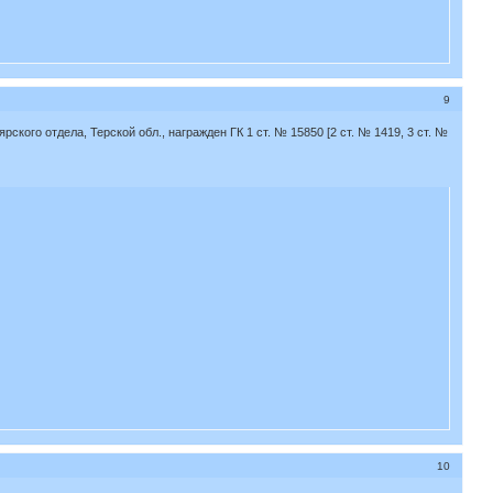
9
ского отдела, Терской обл., награжден ГК 1 ст. № 15850 [2 ст. № 1419, 3 ст. №
10