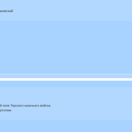
ановский
й полк Терского казачьего войска
ртотеки