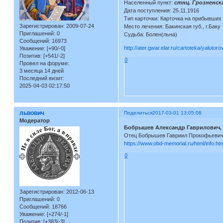
Населенный пункт:
стнц. Грозненск
Дата поступления: 25.11.1916
Тип карточки: Карточка на прибывших
Зарегистрирован
: 2009-07-24
Место лечения: Бакинская губ., г.Баку
Приглашений:
0
Судьба: Болен(льна)
Сообщений:
16973
http://ater.gwar.elar.ru/cartoteka/yalutor
Уважение:
[+90/-0]
Позитив:
[+541/-2]
0
Провел на форуме:
3 месяца 14 дней
Последний визит:
2025-04-03 02:17:50
львович
Поделиться
2017-03-01 13:05:06
Модератор
Бобрышев Александр Гаврилович,
Отец Бобрышев Гавриил Прокофьевич,
https://www.obd-memorial.ru/html/info.h
0
Зарегистрирован
: 2012-06-13
Приглашений:
0
Сообщений:
18766
Уважение:
[+274/-1]
Позитив:
[+383/-3]