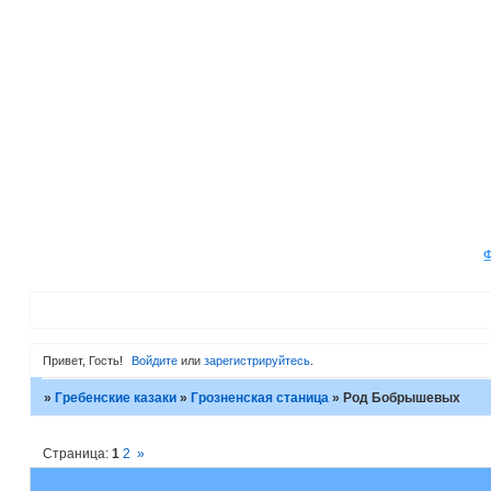
Привет, Гость!
Войдите
или
зарегистрируйтесь
.
»
Гребенские казаки
»
Грозненская станица
»
Род Бобрышевых
Страница:
1
2
»