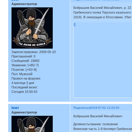
Администратор
Бобрышев Василий Михайлович, р. 22 м
Гребенского полка Терского казачьего
1919). В эмиграции в Югославии. Убит
0
Зарегистрирован
: 2009-05-10
Приглашений:
0
Сообщений:
19682
Уважение:
[+85/-7]
Позитив:
[+42/-8]
Пол:
Мужской
Провел на форуме:
4 месяца 3 дня
Последний визит:
Сегодня 15:50:43
boer
Поделиться
2018-07-02 12:03:50
Администратор
Бобрышев Василий Михайлович
Должность/звание: полковник
Воинская часть 1-й Кизляро-Гребенски