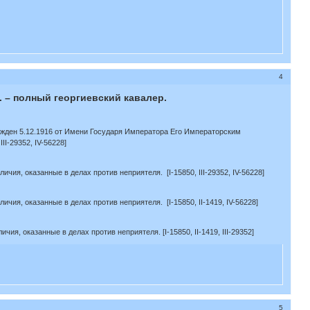
4
. – полный георгиевский кавалер.
ражден 5.12.1916 от Имени Государя Императора Его Императорским
I-29352, IV-56228]
ия, оказанные в делах против неприятеля. [I-15850, III-29352, IV-56228]
чия, оказанные в делах против неприятеля. [I-15850, II-1419, IV-56228]
я, оказанные в делах против неприятеля. [I-15850, II-1419, III-29352]
5