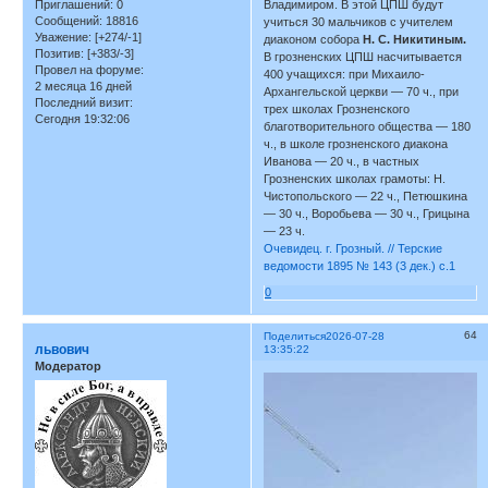
Владимиром. В этой ЦПШ будут
Приглашений:
0
Сообщений:
18816
учиться 30 мальчиков с учителем
Уважение:
[+274/-1]
диаконом собора
Н. C. Никитиным.
Позитив:
[+383/-3]
В грозненских ЦПШ насчитывается
Провел на форуме:
400 учащихся: при Михаило-
2 месяца 16 дней
Архангельской церкви — 70 ч., при
Последний визит:
трех школах Грозненского
Сегодня 19:32:06
благотворительного общества — 180
ч., в школе грозненского диакона
Иванова — 20 ч., в частных
Грозненских школах грамоты: Н.
Чистопольского — 22 ч., Петюшкина
— 30 ч., Воробьева — 30 ч., Грицына
— 23 ч.
Очевидец. г. Грозный. // Терские
ведомости 1895 № 143 (3 дек.) с.1
0
64
Поделиться
2026-07-28
львович
13:35:22
Модератор