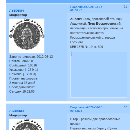
61
Поделиться
2026-03-15
львович
08:58:45
Модератор
21 сент. 1875
, протоиерей станицы
Ардонской,
Петр Воскресенский
,
перемещен согласно прошению, на
настоятельское место
Космодамиановской ц. города
Грозного.
КЕВ 1875 № 19 с. 609
0
Зарегистрирован
: 2012-06-13
Приглашений:
0
Сообщений:
18816
Уважение:
[+274/-1]
Позитив:
[+383/-3]
Провел на форуме:
2 месяца 16 дней
Последний визит:
Сегодня 19:32:06
62
Поделиться
2026-04-20
львович
09:42:35
Модератор
В гор. Грозном две православные
церкви.
Первая на левом берегу Сунжи