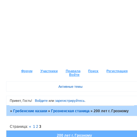
Форум
Участники
Правила
Поиск
Регистрация
Войти
Активные темы
Привет, Гость!
Войдите
или
зарегистрируйтесь
.
»
Гребенские казаки
»
Грозненская станица
»
200 лет г. Грозному
Страница:
«
1
2
3
200 лет г. Грозному