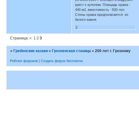
крест с куполом. Площадь храма -
440 м2, вместимость - 500 чел.
Стены храма предполагаются из
белого камня.
0
Страница:
«
1
2
3
»
Гребенские казаки
»
Грозненская станица
»
200 лет г. Грозному
Рейтинг форумов
|
Создать форум бесплатно