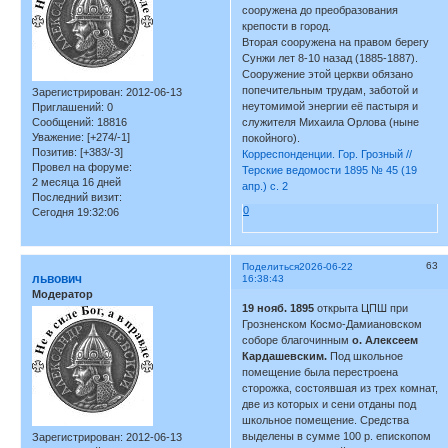
сооружена до преобразования
крепости в город.
Вторая сооружена на правом берегу
Сунжи лет 8-10 назад (1885-1887).
Сооружение этой церкви обязано
попечительным трудам, заботой и
Зарегистрирован
: 2012-06-13
неутомимой энергии её пастыря и
Приглашений:
0
Сообщений:
18816
служителя Михаила Орлова (ныне
Уважение:
[+274/-1]
покойного).
Позитив:
[+383/-3]
Корреспонденции. Гор. Грозный //
Провел на форуме:
Терские ведомости 1895 № 45 (19
2 месяца 16 дней
апр.) с. 2
Последний визит:
0
Сегодня 19:32:06
63
Поделиться
2026-06-22
львович
16:38:43
Модератор
19 нояб. 1895
открыта ЦПШ при
Грозненском Космо-Дамиановском
соборе благочинным
о. Алексеем
Кардашевским.
Под школьное
помещение была перестроена
сторожка, состоявшая из трех комнат,
две из которых и сени отданы под
школьное помещение. Средства
выделены в сумме 100 р. епископом
Зарегистрирован
: 2012-06-13