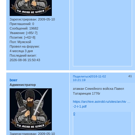
Зарегистрирован
: 2009-05-10
Приглашений:
0
Сообщений:
19682
Уважение:
[+85/-7]
Позитив:
[+42/-8]
Пол:
Мужской
Провел на форуме:
4 месяца 3 дня
Последний визит:
2026-08-06 15:50:43
41
Поделиться
2016-11-02
boer
10:21:19
Администратор
атаман Семейного войска Павел
Татаринцев 1776г
https://archive.astrobl.ru/sites/archiv …
-2-t-1.pdf
0
Зарегистрирован
: 2009-05-10