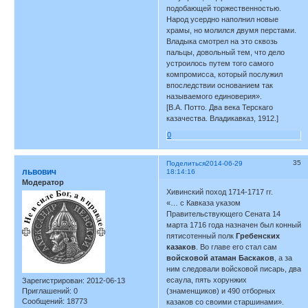
подобающей торжественностью.
Народ усердно наполнил новые
храмы, но молился двумя перстами.
Владыка смотрел на это сквозь
пальцы, довольный тем, что дело
устроилось путем того самого
компромисса, который послужил
впоследствии основанием так
называемого единоверия».
[В.А. Потто. Два века Терскаго
казачества. Владикавказ, 1912.]
0
35
Поделиться
2014-06-29
львович
18:14:16
Модератор
Хивинский поход 1714-1717 гг.
«… с Кавказа указом
Правительствующего Сената 14
марта 1716 года назначен был конный
пятисотенный полк
Гребенских
казаков
. Во главе его стал сам
войсковой атаман Баскаков
, а за
ним следовали войсковой писарь, два
есаула, пять хорунжих
Зарегистрирован
: 2012-06-13
(знаменщиков) и 490 отборных
Приглашений:
0
Сообщений:
18773
казаков со своими старшинами».