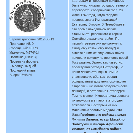
«…Терцам и Гребенцам пришлось
быть участниками государственного
переворота, совершившегося 28
июня 1762 года, когда гвардия
провозгласила Императрицей
Екатерину Вторую. В Петербурге в
это время находились легкие
станицы от Гребенского и Терско-
Семейного казачьих войск. По
Зарегистрирован
: 2012-06-13
первой тревоге они примкнули к
Приглашений:
0
Сообщений:
18773
Сводному казачьему полку*) и
Уважение:
[+274/-1]
вместе с ним от лица своих войск
Позитив:
[+383/-3]
принесли присягу на верность новой
Провел на форуме:
Государыне. Затем, как известно,
2 месяца 16 дней
последовал поход в Петергоф, но
Последний визит:
наши легкие станицы в нем не
Вчера 07:48:56
участвовали, ибо, как говорит
официальный документ, сколько не
старались, не могли раздобыть себе
лошадей, и остались в Петербурге.
Тем не менее, Императрица оценила
их верность и в память этого дня
пожаловала шестерым из них
массивные золотые медали. Это
были
Гребенского войска атаман
Филипп Иванов, есаул Михайло
Золотухин и писарь Афонасий
Иванов; от Семейного войска