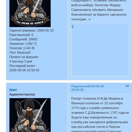
следующее:«...Атаману Гребенского
войска майору Зачетову Федору
Савельевичу объявить Монаршее
благоволение за баранту сделанную
чеченцам...»
0
Зарегистрирован
: 2009-05-10
Приглашений:
0
Сообщений:
19682
Уважение:
[+85/-7]
Позитив:
[+42/-8]
Пол:
Мужской
Провел на форуме:
4 месяца 3 дня
Последний визит:
2026-08-06 15:50:43
46
Поделиться
2018-01-06
boer
20:00:35
Администратор
Рапорт генерала И.Ф.Де Медема в
Военную коллегию от 23 сентября
1774 года о службе гребенского
атамана С.Д.Шумкина:«с 1747 года,не
будучи еще определенным на
службу,уже находился добровольцем
при российском после в Персии
генерал-аншефе князе Голицыне