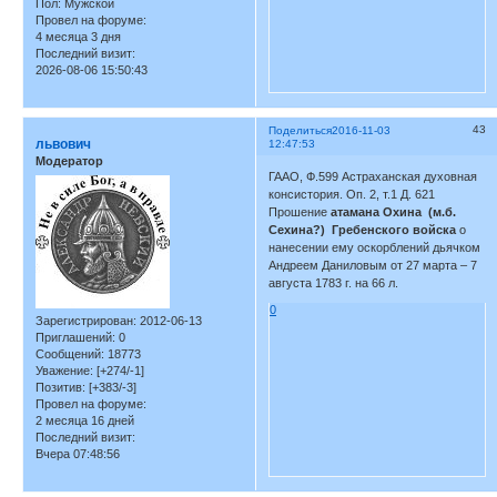
Пол:
Мужской
Провел на форуме:
4 месяца 3 дня
Последний визит:
2026-08-06 15:50:43
43
Поделиться
2016-11-03
львович
12:47:53
Модератор
ГААО, Ф.599 Астраханская духовная
консистория. Оп. 2, т.1 Д. 621
Прошение
атамана Охина (м.б.
Сехина?) Гребенского войска
о
нанесении ему оскорблений дьячком
Андреем Даниловым от 27 марта – 7
августа 1783 г. на 66 л.
0
Зарегистрирован
: 2012-06-13
Приглашений:
0
Сообщений:
18773
Уважение:
[+274/-1]
Позитив:
[+383/-3]
Провел на форуме:
2 месяца 16 дней
Последний визит:
Вчера 07:48:56