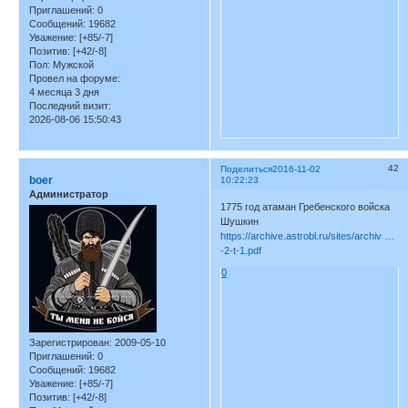
Приглашений:
0
Сообщений:
19682
Уважение:
[+85/-7]
Позитив:
[+42/-8]
Пол:
Мужской
Провел на форуме:
4 месяца 3 дня
Последний визит:
2026-08-06 15:50:43
42
Поделиться
2016-11-02
boer
10:22:23
Администратор
1775 год атаман Гребенского войска
Шушкин
https://archive.astrobl.ru/sites/archiv …
-2-t-1.pdf
0
Зарегистрирован
: 2009-05-10
Приглашений:
0
Сообщений:
19682
Уважение:
[+85/-7]
Позитив:
[+42/-8]