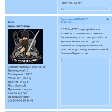
Горбунов, 32 лет.
+1
37
Поделиться
2015-06-28
boer
21:00:48
Администратор
В 1716—1717 годах гребенские
казаки, возглавляемые атаманом
Басмановым, в составе российской
армии в Хивинском походе —
военной экспедиции в Хивинское
ханство, под командованием князя А.
Бекович-Черкасского
0
Зарегистрирован
: 2009-05-10
Приглашений:
0
Сообщений:
19682
Уважение:
[+85/-7]
Позитив:
[+42/-8]
Пол:
Мужской
Провел на форуме:
4 месяца 3 дня
Последний визит:
2026-08-06 15:50:43