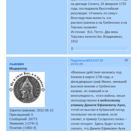
на докладе Сената, 26 февраля 1733
года, последовала Высочайшая
резолюция: «Учинить по сему».
Впоследствии милость эта
распространена и на Гребенских и на
Терских казаков».
Источник: В.А. Потто. Два века
Терскаго казачества. Владикавказ,
1912.
0
32
Поделиться
2013-07-20
львович
10:01:05
Модератор
«Военные действия начались под
Азовом в марте 1736 года, и
фельдмаршал граф Миних, имевший
высокое мнение о Гребенских
казаках, но знавший и не
многолюдность этого войска, писал
непосредственно
к войсковому
атаману Даниле Ефимовичу Ауке,
«чтоб он выслал в Кубанский поход
Зарегистрирован
: 2012-06-13
посильное число казаков, если
Приглашений:
0
Сообщений:
18773
сможет, в пример Гусарского полка –
Уважение:
[+274/-1]
сотни четыре». Здесь будет кстати
Позитив:
[+383/-3]
сказать, что Данило Ефимович Аука