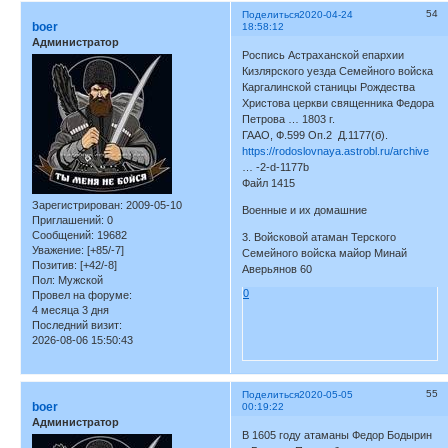
54
Поделиться
2020-04-24
boer
18:58:12
Администратор
Роспись Астраханской епархии
Кизлярского уезда Семейного войска
Каргалинской станицы Рождества
Христова церкви священника Федора
Петрова … 1803 г.
ГААО, Ф.599 Оп.2 Д.1177(б).
https://rodoslovnaya.astrobl.ru/archive
… -2-d-1177b
Файл 1415
Зарегистрирован
: 2009-05-10
Военные и их домашние
Приглашений:
0
Сообщений:
19682
3. Войсковой атаман Терского
Уважение:
[+85/-7]
Семейного войска майор Минай
Позитив:
[+42/-8]
Аверьянов 60
Пол:
Мужской
0
Провел на форуме:
4 месяца 3 дня
Последний визит:
2026-08-06 15:50:43
55
Поделиться
2020-05-05
boer
00:19:22
Администратор
В 1605 году атаманы Федор Бодырин