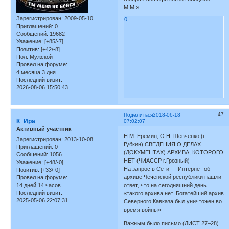
М.М.»
Зарегистрирован
: 2009-05-10
0
Приглашений:
0
Сообщений:
19682
Уважение:
[+85/-7]
Позитив:
[+42/-8]
Пол:
Мужской
Провел на форуме:
4 месяца 3 дня
Последний визит:
2026-08-06 15:50:43
47
Поделиться
2018-06-18
К_Ира
07:02:07
Активный участник
Н.М. Еремин, О.Н. Шевченко (г.
Зарегистрирован
: 2013-10-08
Губкин) СВЕДЕНИЯ О ДЕЛАХ
Приглашений:
0
(ДОКУМЕНТАХ) АРХИВА, КОТОРОГО
Сообщений:
1056
НЕТ (ЧИАССР г.Грозный)
Уважение:
[+48/-0]
На запрос в Сети — Интернет об
Позитив:
[+33/-0]
архиве Чеченской республики нашли
Провел на форуме:
14 дней 14 часов
ответ, что на сегодняшний день
Последний визит:
«такого архива нет. Богатейший архив
2025-05-06 22:07:31
Северного Кавказа был уничтожен во
время войны»
Важным было письмо (ЛИСТ 27–28)