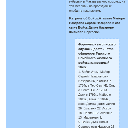
губернии в Макарьевскою ярмонку, на
три месяца и на проезд оных
снабдить пашпартом.
P.s. речь об Войск.Атамане Майоре
Назарове Сергее Назарове и его
сыне Войск.Дьяке Назарове
Филиппе Сергееве.
Формулярные списки о
службе и достоинстве
офицеров Терского
Семейного казачьего
войска за прошлый
1820г.
1. Войск.Атам. Майор
Сергей Назаров сын
Назаров 56, в сл.каз. с
1784г. в Тер.Сем.КВ, Сот.
с 1792г., Ес. с 1796г.,
Дьяк с 1799г., Майор с
1812г., Атам. с 1814г.,
жена Домна, дети: Филип
26, Емельян 22, Ассон
18, Палиен 12, Аксинья
13, Марьямия 9;
5. Войск.Дьяк Филип
Сергеев сын Назаров 26