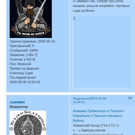
и Гавриил Пан, собрав три сотни
казаков, решили пограбить торговые
суда на Волге.
0
Зарегистрирован
: 2009-05-10
Приглашений:
0
Сообщений:
19682
Уважение:
[+85/-7]
Позитив:
[+42/-8]
Пол:
Мужской
Провел на форуме:
4 месяца 3 дня
Последний визит:
2026-08-06 15:50:43
56
Поделиться
2021-02-04
львович
11:46:11
Модератор
Атаманы Гребенского и Терского-
Семейного и Терского Низового
Войска
Хивинский поход 1714-1717 гг.
«… с Кавказа указом
Правительствующего Сената 14