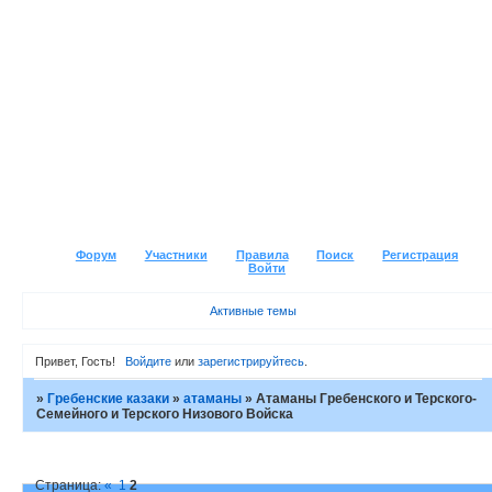
Форум
Участники
Правила
Поиск
Регистрация
Войти
Активные темы
Привет, Гость!
Войдите
или
зарегистрируйтесь
.
»
Гребенские казаки
»
атаманы
»
Атаманы Гребенского и Терского-
Семейного и Терского Низового Войска
Страница:
«
1
2