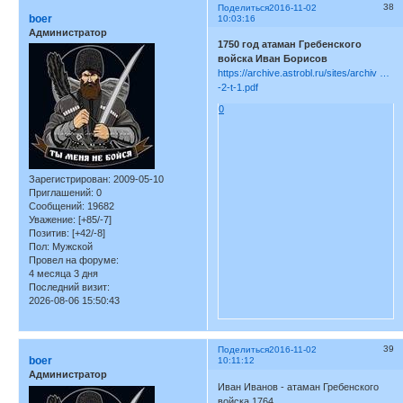
38
Поделиться
2016-11-02
boer
10:03:16
Администратор
1750 год атаман Гребенского
войска Иван Борисов
https://archive.astrobl.ru/sites/archiv …
-2-t-1.pdf
0
Зарегистрирован
: 2009-05-10
Приглашений:
0
Сообщений:
19682
Уважение:
[+85/-7]
Позитив:
[+42/-8]
Пол:
Мужской
Провел на форуме:
4 месяца 3 дня
Последний визит:
2026-08-06 15:50:43
39
Поделиться
2016-11-02
boer
10:11:12
Администратор
Иван Иванов - атаман Гребенского
войска 1764