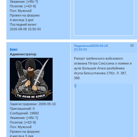
Уважение:
[+85/-7]
Позитив:
[+42/-8]
Пол:
Мужской
Провел на форуме:
4 месяца 3 дня
Последний визит:
2026-08-06 15:50:43
52
Поделиться
2020-04-18
boer
22:33:23
Администратор
Рапорт гребенского войскового
атамана Петра Сек(х)ина о поимке в
ауле Большие Атаги разбойника
Агупа Бексултанова 1781г. Л. 387,
388.
0
Зарегистрирован
: 2009-05-10
Приглашений:
0
Сообщений:
19682
Уважение:
[+85/-7]
Позитив:
[+42/-8]
Пол:
Мужской
Провел на форуме:
4 месяца 3 дня