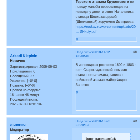
Терского атамана Круковского
по
поводу жалобы переселенцев на
невыдачу денег и ответ Начальника
станицы Шелкозаводской
(Шелковской) хорунжего Дмитриева.
https://roskav.ru/wp-content/uploads/20
… SHkoly.pdf
0
48
Поделиться
2018-11-12
Arkadi Klepinin
18:30:38
Новичок
В исповедных росписях 1802 и 1803 г.
Зарегистрирован
: 2009-09-03
в ст. Старогладковской, помимо
Приглашений:
0
станичного атамана, записан
Сообщений:
27
войсковой атаман майор Федор
Уважение:
[+0/-0]
Зачетов
Позитив:
[+0/-0]
Провел на форуме:
0
16 часов 46 минут
Последний визит:
2025-07-09 18:01:04
49
Поделиться
2019-10-23
львович
22:20:13
Модератор
boer написал(а):