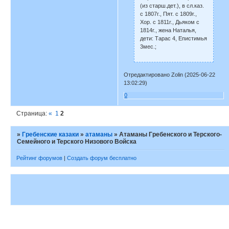
(из старш.дет.), в сл.каз.
с 1807г., Пят. с 1809г.,
Хор. с 1811г., Дьяком с
1814г., жена Наталья,
дети: Тарас 4, Епистимья
3мес.;
Отредактировано Zolin (2025-06-22
13:02:29)
0
Страница:
«
1
2
»
Гребенские казаки
»
атаманы
»
Атаманы Гребенского и Терского-
Семейного и Терского Низового Войска
Рейтинг форумов
|
Создать форум бесплатно