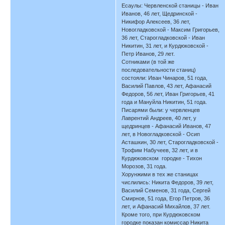
Есаулы: Червленской станицы - Иван
Иванов, 46 лет, Щедринской -
Никифор Алексеев, 36 лет,
Новогладковской - Максим Григорьев,
36 лет, Старогладковской - Иван
Никитин, 31 лет, и Курдюковской -
Петр Иванов, 29 лет.
Сотниками (в той же
последовательности станиц)
состояли: Иван Чинаров, 51 года,
Василий Павлов, 43 лет, Афанасий
Федоров, 56 лет, Иван Григорьев, 41
года и Мануйла Никитин, 51 года.
Писарями были: у червленцев
Лаврентий Андреев, 40 лет, у
щедринцев - Афанасий Иванов, 47
лет, в Новогладковской - Осип
Асташкин, 30 лет, Старогладковской -
Трофим Набучеев, 32 лет, и в
Курдюковском городке - Тихон
Морозов, 31 года.
Хорунжими в тех же станицах
числились: Никита Федоров, 39 лет,
Василий Семенов, 31 года, Сергей
Смирнов, 51 года, Егор Петров, 36
лет, и Афанасий Михайлов, 37 лет.
Кроме того, при Курдюковском
городке показан комиссар Никита