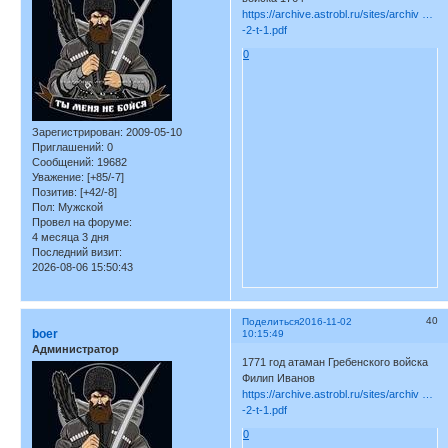
https://archive.astrobl.ru/sites/archiv …
-2-t-1.pdf
0
Зарегистрирован
: 2009-05-10
Приглашений:
0
Сообщений:
19682
Уважение:
[+85/-7]
Позитив:
[+42/-8]
Пол:
Мужской
Провел на форуме:
4 месяца 3 дня
Последний визит:
2026-08-06 15:50:43
40
Поделиться
2016-11-02
boer
10:15:49
Администратор
1771 год атаман Гребенского войска
Филип Иванов
https://archive.astrobl.ru/sites/archiv …
-2-t-1.pdf
0