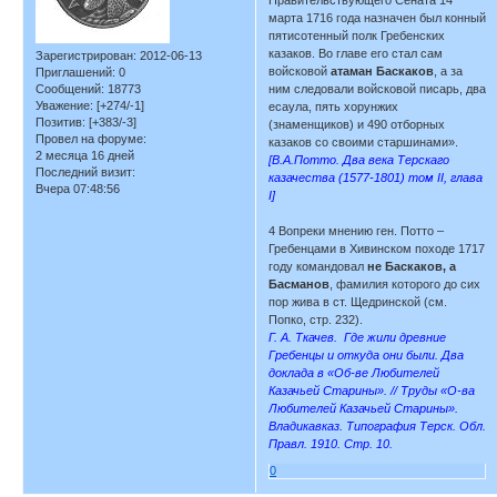
марта 1716 года назначен был конный
пятисотенный полк Гребенских
казаков. Во главе его стал сам
Зарегистрирован
: 2012-06-13
войсковой
атаман Баскаков
, а за
Приглашений:
0
Сообщений:
18773
ним следовали войсковой писарь, два
Уважение:
[+274/-1]
есаула, пять хорунжих
Позитив:
[+383/-3]
(знаменщиков) и 490 отборных
Провел на форуме:
казаков со своими старшинами».
2 месяца 16 дней
[В.А.Потто. Два века Терскаго
Последний визит:
казачества (1577-1801) том II, глава
Вчера 07:48:56
I]
4 Вопреки мнению ген. Потто –
Гребенцами в Хивинском походе 1717
году командовал
не Баскаков, а
Басманов
, фамилия которого до сих
пор жива в ст. Щедринской (см.
Попко, стр. 232).
Г. А. Ткачев. Где жили древние
Гребенцы и откуда они были. Два
доклада в «Об-ве Любителей
Казачьей Старины». // Труды «О-ва
Любителей Казачьей Старины».
Владикавказ. Типография Терск. Обл.
Правл. 1910. Стр. 10.
0