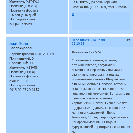
Уважение:
[+274/-1]
[В.А.Потто. Два века Терскаго
Позитив:
[+383/-3]
казачества (1577-1801) том II, глава I]
Провел на форуме:
0
2 месяца 16 дней
Последний визит:
Вчера 07:48:56
36
Поделиться
2014-07-08
дядя Коля
21:20:13
Заблокирован
Данные на 1777-79гг.
Зарегистрирован
: 2012-09-09
Приглашений:
0
Станичные атаманы, есаулы,
Сообщений:
960
сотники, писаря, хорунжие и
Уважение:
[+13/-0]
комиссар избирались избирались
Позитив:
[+14/-0]
станичными кругами на год, за
Провел на форуме:
исключением сотника Щедринской
8 дней 1 час
станицы Василия Павлова, который
Последний визит:
был "пожалован" в этот чин в 1764
2015-09-27 20:48:57
году военной коллегией. Вот фамилии
станичных чинов: атаманы:
червленский- Степан Гулаев, 52 лет,
щедринский - Данила Степанов, 42
лет, новогладковский - Ефим
Алексеев, 46 лет, старогладковский -
Кондратий Иванов, 71 года, и
курдюковский - Григорий Степанов, 46
лет.