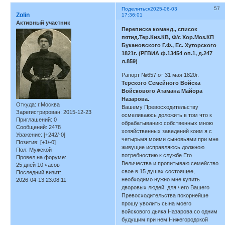
57
Поделиться
2025-06-03
Zolin
17:36:01
Активный участник
Переписка команд., список
пятид.Тер.Киз.КВ, Ф/с Хор.Моз.КП
Букановского Г.Ф., Ес. Хуторского
1821г. (РГВИА ф.13454 оп.1, д.247
л.859)
Рапорт №657 от 31 мая 1820г.
Терского Семейного Войска
Войскового Атамана Майора
Назарова.
Откуда:
г.Москва
Вашему Превосходительству
Зарегистрирован
: 2015-12-23
осмеливаюсь доложить в том что к
Приглашений:
0
обрабатыванию собственных мною
Сообщений:
2478
хозяйственных заведений коим я с
Уважение:
[+242/-0]
четырьмя моими сыновьями при мне
Позитив:
[+1/-0]
живущие исправляюсь должною
Пол:
Мужской
потребностию к службе Его
Провел на форуме:
Величества и пропитываю семейство
25 дней 10 часов
свое в 15 душах состоящее,
Последний визит:
необходимо нужно мне купить
2026-04-13 23:08:11
дворовых людей, для чего Вашего
Превосходительства покорнейше
прошу уволить сына моего
войскового дьяка Назарова со одним
будущим при нем Нижегородской