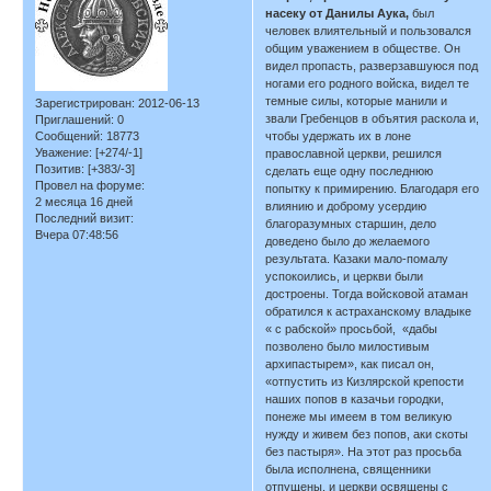
насеку от Данилы Аука,
был
человек влиятельный и пользовался
общим уважением в обществе. Он
видел пропасть, разверзавшуюся под
ногами его родного войска, видел те
темные силы, которые манили и
Зарегистрирован
: 2012-06-13
звали Гребенцов в объятия раскола и,
Приглашений:
0
Сообщений:
18773
чтобы удержать их в лоне
Уважение:
[+274/-1]
православной церкви, решился
Позитив:
[+383/-3]
сделать еще одну последнюю
Провел на форуме:
попытку к примирению. Благодаря его
2 месяца 16 дней
влиянию и доброму усердию
Последний визит:
благоразумных старшин, дело
Вчера 07:48:56
доведено было до желаемого
результата. Казаки мало-помалу
успокоились, и церкви были
достроены. Тогда войсковой атаман
обратился к астраханскому владыке
« с рабской» просьбой, «дабы
позволено было милостивым
архипастырем», как писал он,
«отпустить из Кизлярской крепости
наших попов в казачьи городки,
понеже мы имеем в том великую
нужду и живем без попов, аки скоты
без пастыря». На этот раз просьба
была исполнена, священники
отпущены, и церкви освящены с