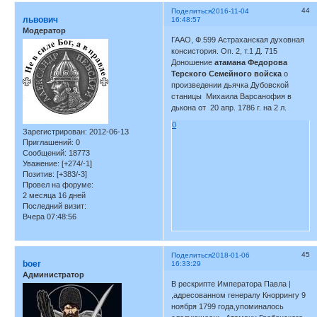
44
Поделиться
2016-11-04
львович
16:48:57
Модератор
ГААО, Ф.599 Астраханская духовная
консистория. Оп. 2, т.1 Д. 715
Доношение
атамана Федорова
Терского Семейного войска
о
произведении дьячка Дубовской
станицы Михаила Варсанофия в
дькона от 20 апр. 1786 г. на 2 л.
0
Зарегистрирован
: 2012-06-13
Приглашений:
0
Сообщений:
18773
Уважение:
[+274/-1]
Позитив:
[+383/-3]
Провел на форуме:
2 месяца 16 дней
Последний визит:
Вчера 07:48:56
45
Поделиться
2018-01-06
boer
16:33:29
Администратор
В рескрипте Императора Павла |
,адресованном генералу Кноррингу 9
ноября 1799 года,упоминалось