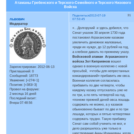
Атаманы Гребенского и Терского-Семейного и Терского Низового
Войска
31
Поделиться
2013-07-19
львович
07:53:45
Модератор
«…Долгорукий и здесь добился, что
Сенат указом 30 апреля 1730 года
постановил Аграханским казакам
увеличить денежное жалованье,
«ради их нужд», до 12 рублей на год,
а хлебное давать по прежнему указу.
Войсковой атаман Аграханского
войска Зот Киприянов
вошел
однако в военную коллегию с новой
Зарегистрирован
: 2012-06-13
просьбой, «чтобы для непрестанных
Приглашений:
0
Сообщений:
18773
командирований» прибавить им овса.
Уважение:
[+274/-1]
Военная коллегия согласилась
Позитив:
[+383/-3]
прибавить по две четверти, чтобы
Провел на форуме:
каждому казаку отпускалось уже не
2 месяца 16 дней
по три, а по пять четвертей на год,
Последний визит:
«понеже прежней дачей овса лошадь
Вчера 07:48:56
содержать не можно, а у казаков
обыкновенно бывает по две и по три
лошади, которых и пятью четвертями
содержать трудно. Такую прибавку
Сенат сам собой учинить не мог, и
дело разрешилось уже только в
царствование Анны Иоанновны, когда