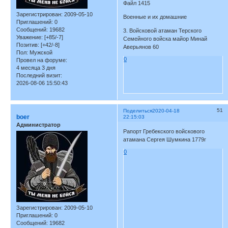
Файл 1415
Зарегистрирован
: 2009-05-10
Военные и их домашние
Приглашений:
0
Сообщений:
19682
3. Войсковой атаман Терского
Уважение:
[+85/-7]
Семейного войска майор Минай
Позитив:
[+42/-8]
Аверьянов 60
Пол:
Мужской
0
Провел на форуме:
4 месяца 3 дня
Последний визит:
2026-08-06 15:50:43
51
Поделиться
2020-04-18
boer
22:15:03
Администратор
Рапорт Гребекского войскового
атамана Сергея Шумкина 1779г
0
Зарегистрирован
: 2009-05-10
Приглашений:
0
Сообщений:
19682