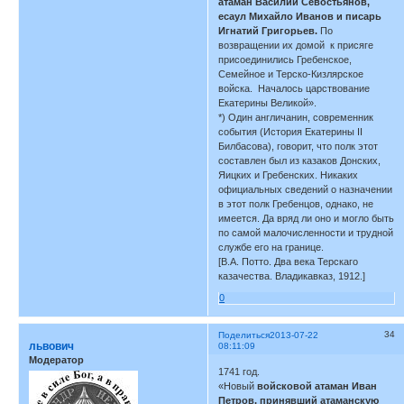
атаман Василий Севостьянов,
есаул Михайло Иванов и писарь
Игнатий Григорьев.
По
возвращении их домой к присяге
присоединились Гребенское,
Семейное и Терско-Кизлярское
войска. Началось царствование
Екатерины Великой».
*) Один англичанин, современник
события (История Екатерины II
Билбасова), говорит, что полк этот
составлен был из казаков Донских,
Яицких и Гребенских. Никаких
официальных сведений о назначении
в этот полк Гребенцов, однако, не
имеется. Да вряд ли оно и могло быть
по самой малочисленности и трудной
службе его на границе.
[В.А. Потто. Два века Терскаго
казачества. Владикавказ, 1912.]
0
34
Поделиться
2013-07-22
львович
08:11:09
Модератор
1741 год.
«Новый
войсковой атаман Иван
Петров, принявший атаманскую