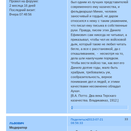
Провел на форуме:
был одним из лучших представителей
2 месяца 16 дней
современного ему казачества, и
Последний визит:
фельдмаршал Миних, человек
Вчера 07:48:56
заносчивый и гордый, не даром
относился к нему с таким уважением,
что писал ему письма в собственные
руки. Правда, писем этих Данило
Ефимович сам никогда не читывал, а
приказывал, чтобы чел их войсковой
дьяк, который также не любил читать
бегло, а все с расстановкой, да с
откашливанием, - несмотря на то,
дела шли наилучшим порядком.
Чтобы вести войско так, как вел его
Данило долгие годы, мало быть
храбрым, требовались ум,
сообразительность, верное
понимание дел и людей, и этими
качествами несомненно обладал
Аука».
[В.А. Потто. Два века Терскаго
казачества. Владикавказ, 1912.]
0
33
Поделиться
2013-07-21
львович
08:56:33
Модератор