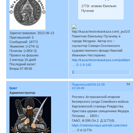
1772г. атаман Емельян
Пугачев
Зарегистрирован
: 2012-06-13
Памятник Емельяну Пугачеву в
Приглашений:
0
городе Моздоке. Автор его –
Сообщений:
18773
скульптор Северо-Осетинского
Уважение:
[+274/-1]
художественного фонда Николай
Позитив:
[+383/-3]
Провел на форуме:
Иванович Нестеренко.
2 месяца 16 дней
http://kazachestvokavkaza.com/publ/preb
Последний визит:
… /1-1-0-142
Вчера 07:48:56
0
50
Поделиться
2019-12-28
boer
13:16:49
Администратор
Роспись Астраханской епархии
Кизлярского уезда Семейного войска
Каргалинской станицы Рождества
Христова церкви священника Федора
Петрова … 1803 г.
ГААО, Ф.599 Оп.2 Д.1177(б).
https://rodoslovnaya.astrobl.ru/archive
… -2-d-1177b