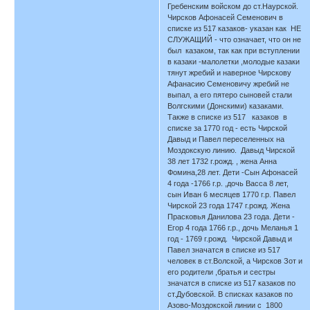
Гребенским войском до ст.Наурской.
Чирсков Афонасей Семенович в
списке из 517 казаков- указан как НЕ
СЛУЖАЩИЙ - что означает, что он не
был казаком, так как при вступлении
в казаки -малолетки ,молодые казаки
тянут жребий и наверное Чирскову
Афанасию Семеновичу жребий не
выпал, а его пятеро сыновей стали
Волгскими (Донскими) казаками.
Также в списке из 517 казаков в
списке за 1770 год - есть Чирской
Давыд и Павел переселенных на
Моздокскую линию. Давыд Чирской
38 лет 1732 г.рожд. , жена Анна
Фомина,28 лет. Дети -Сын Афонасей
4 года -1766 г.р. ,дочь Васса 8 лет,
сын Иван 6 месяцев 1770 г.р. Павел
Чирской 23 года 1747 г.рожд. Жена
Прасковья Данилова 23 года. Дети -
Егор 4 года 1766 г.р., дочь Меланья 1
год - 1769 г.рожд. Чирской Давыд и
Павел значатся в списке из 517
человек в ст.Волской, а Чирсков Зот и
его родители ,братья и сестры
значатся в списке из 517 казаков по
ст.Дубовской. В списках казаков по
Азово-Моздокской линии с 1800