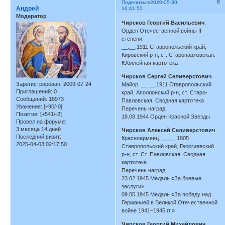
8
Поделиться
2020-05-30
Андрей
16:41:50
Модератор
Чирсков Георгий Васильевич
.
Орден Отечественной войны II
степени
__.__.1911 Ставропольский край,
Кировский р-н, ст. Старопавловская.
Юбилейная картотека
Чирсков Сергей Селиверстович
Зарегистрирован
: 2009-07-24
Майор. __.__.1911 Ставропольский
Приглашений:
0
край, Аполлонский р-н, ст. Старо-
Сообщений:
16973
Павловская. Сводная картотека
Уважение:
[+90/-0]
Перечень наград
Позитив:
[+541/-2]
18.08.1944 Орден Красной Звезды
Провел на форуме:
3 месяца 14 дней
Чирсков Алексей Селиверстович
Последний визит:
Красноармеец. __.__.1905
2025-04-03 02:17:50
Ставропольский край, Георгиевский
р-н, ст. Ст. Павловская. Сводная
картотека
Перечень наград
23.02.1945 Медаль «За боевые
заслуги»
09.05.1945 Медаль «За победу над
Германией в Великой Отечественной
войне 1941–1945 гг.»
Чирсков Георгий Михайлович