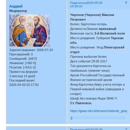
6
Поделиться
2020-05-30
Андрей
15:09:10
Модератор
Черсков (Чирсков) Максим
Петрович
Болен. Картотека потерь
Должность/Звание
приказный
Воинская часть
3-й Волжский полк
Место рождения. Губерния
Терская
обл.
Место рождения. Уезд
Пятигорский
Зарегистрирован
: 2009-07-24
отдел
Приглашений:
0
Причина выбытия болен
Сообщений:
16973
Дата события 29.05.1917
Уважение:
[+90/-0]
Тип документа Карточка на
Позитив:
[+541/-2]
прибывших (нижние чины)
Провел на форуме:
Архив Российский Государственный
3 месяца 14 дней
Военно-исторический архив
Последний визит:
Фонд Картотека бюро учета потерь в
2025-04-03 02:17:50
Первой мировой войне (офицеров и
солдат)
Шкаф без номера Ящик 3846-Ч
Ст. Павловск.
https://gwar.mil.ru/heroes/chelovek_gospi
0
7
Поделиться
2020-05-30