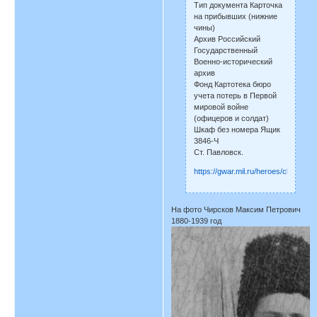
Тип документа Карточка
на прибывших (нижние
чины)
Архив Российский
Государственный
Военно-исторический
архив
Фонд Картотека бюро
учета потерь в Первой
мировой войне
(офицеров и солдат)
Шкаф без номера Ящик
3846-Ч
Ст. Павловск.
https://gwar.mil.ru/heroes/chelove
На фото Чирсков Максим Петрович
1880-1939 год