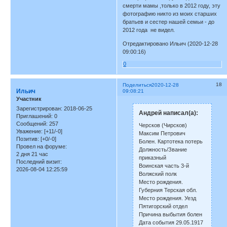
смерти мамы ,только в 2012 году, эту
фотографию никто из моих старших
братьев и сестер нашей семьи - до
2012 года не видел.
Отредактировано Ильич (2020-12-28
09:00:16)
0
18
Поделиться
2020-12-28
Ильич
09:08:21
Участник
Зарегистрирован
: 2018-06-25
Андрей написал(а):
Приглашений:
0
Сообщений:
257
Черсков (Чирсков)
Уважение:
[+11/-0]
Максим Петрович
Позитив:
[+0/-0]
Болен. Картотека потерь
Провел на форуме:
Должность/Звание
2 дня 21 час
приказный
Последний визит:
Воинская часть 3-й
2026-08-04 12:25:59
Волжский полк
Место рождения.
Губерния Терская обл.
Место рождения. Уезд
Пятигорский отдел
Причина выбытия болен
Дата события 29.05.1917