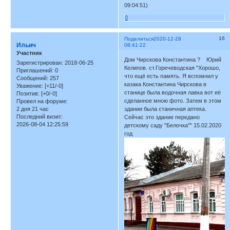
09:04:51)
0
16
Поделиться
2020-12-28
Ильич
08:41:22
Участник
Дом Чирскова Константина ? Юрий
Зарегистрирован
: 2018-06-25
Келипов. ст.Горечеводская "Хорошо,
Приглашений:
0
что ещё есть память. Я вспомнил у
Сообщений:
257
казака Константина Чирскова в
Уважение:
[+11/-0]
станице была водочная лавка вот её
Позитив:
[+0/-0]
сделанное мною фото. Затем в этом
Провел на форуме:
2 дня 21 час
здании была станичная аптека.
Последний визит:
Сейчас это здание передано
2026-08-04 12:25:59
детскому саду "Белочка"" 15.02.2020
год