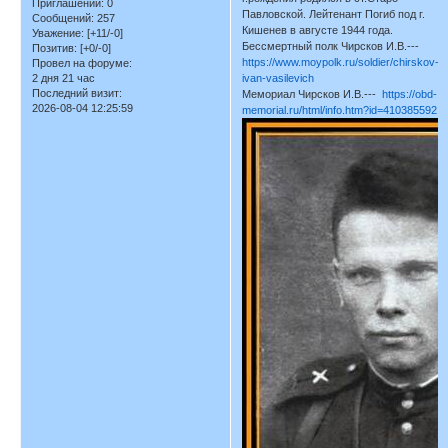
Приглашений:
0
Павловской. Лейтенант Погиб под г.
Сообщений:
257
Кишенев в августе 1944 года.
Уважение:
[+11/-0]
Бессмертный полк Чирсков И.В.---
Позитив:
[+0/-0]
https://www.moypolk.ru/soldier/chirskov-
Провел на форуме:
2 дня 21 час
ivan-vasilevich
Последний визит:
Мемориал Чирсков И.В.---
https://obd-
2026-08-04 12:25:59
memorial.ru/html/info.htm?id=410385592