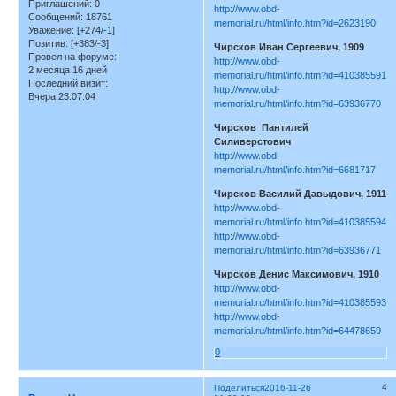
Приглашений:
0
http://www.obd-
Сообщений:
18761
memorial.ru/html/info.htm?id=2623190
Уважение:
[+274/-1]
Позитив:
[+383/-3]
Чирсков Иван Сергеевич, 1909
Провел на форуме:
http://www.obd-
2 месяца 16 дней
memorial.ru/html/info.htm?id=410385591
Последний визит:
http://www.obd-
Вчера 23:07:04
memorial.ru/html/info.htm?id=63936770
Чирсков Пантилей
Силиверстович
http://www.obd-
memorial.ru/html/info.htm?id=6681717
Чирсков Василий Давыдович, 1911
http://www.obd-
memorial.ru/html/info.htm?id=410385594
http://www.obd-
memorial.ru/html/info.htm?id=63936771
Чирсков Денис Максимович, 1910
http://www.obd-
memorial.ru/html/info.htm?id=410385593
http://www.obd-
memorial.ru/html/info.htm?id=64478659
0
4
Поделиться
2016-11-26