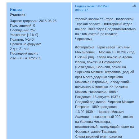
15
Поделиться
2020-12-28
Ильич
08:29:17
Участник
терские казаки ст.Старо-Павловской
Зарегистрирован
: 2018-06-25
Терская область Пятигорский отдел -
Приглашений:
0
начало 1900 годов.Предположительно
Сообщений:
257
на этом фото 5-ро казаков
Уважение:
[+11/-0]
Чирсковых
Позитив:
[+0/-0]
Провел на форуме:
Фотография Тарасьевой Татьяны
2 дня 21 час
Михайловны . Москва 18.10.2012 год.
Последний визит:
Нижний ряд - слева похож на Арева
2026-08-04 12:25:59
Ивана, похож на Безлюднова
(Безлюдный) Василия, похож на
Чирскова Матвея Петровича (родной
брат моего дедушки Чирскова
Максима Петровича) ,следующий-
возможно Антоненко ??, Балютин
Максим Николаевич 1888 г.
Рождения- 16 августа 1937 г.,..
Средний ряд слева--Чирсков Максим
Петрович 1880 г.рождения -
.13.02.1939 г., Чирсков Михаил
Акимович ,неизвестный ???,, похож
на Усачева Никифора,,
неизвестеный,, следующий похож на
Форовых, далее Тарасьев.
Слева верхний ряд- похож на