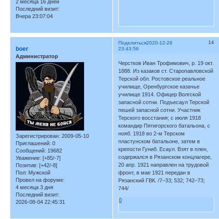
2 месяца 16 дней
Последний визит:
Вчера 23:07:04
14
Поделиться
2020-12-26
boer
23:43:56
Администратор
Черстков Иван Трофимович, р. 19 окт.
1888. Из казаков ст. Старопавловской
Терской обл. Ростовское реальное
училище, Оренбургское казачье
училище 1914. Офицер Волгской
запасной сотни. Подъесаул Терской
пешей запасной сотни. Участник
Терского восстания; с июля 1918
командир Пятигорского батальона, с
нояб. 1918 во 2-м Терском
Зарегистрирован
: 2009-05-10
пластунском батальоне, затем в
Приглашений:
0
крепости Гуниб. Есаул. Взят в плен,
Сообщений:
19682
содержался в Рязанском концлагере,
Уважение:
[+85/-7]
20 апр. 1921 направлен на трудовой
Позитив:
[+42/-8]
фронт, в мае 1921 передан в
Пол:
Мужской
Провел на форуме:
Рязанский ГВК. /7–33; 532; 742–73;
4 месяца 3 дня
744/
Последний визит:
0
2026-08-04 22:45:31