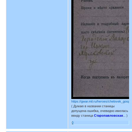
https://gwar.mil.ru/heroes/chelovek_gospi
( Думаю в названии станицы
допущена ошибка, очевидно имелась
ввиду станица
Старопавловская
... )
0