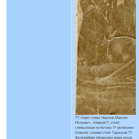
??, сидят-слева Чирсков Максим
Петрович , Хламов??, стоят-
слева,похож на Котова ?? (возможно
Хламов) ,справа стоит Тарасьев ??
Фотографию обнаружил дома после