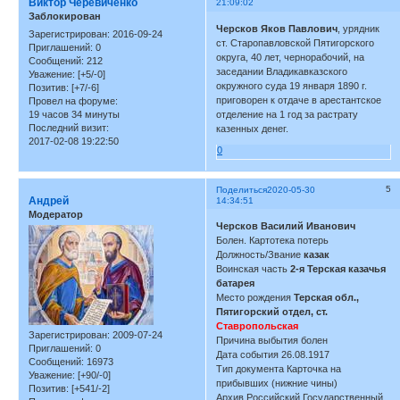
Виктор Черевиченко
21:09:02
Заблокирован
Черсков Яков Павлович
, урядник
Зарегистрирован
: 2016-09-24
ст. Старопавловской Пятигорского
Приглашений:
0
округа, 40 лет, чернорабочий, на
Сообщений:
212
заседании Владикавказского
Уважение:
[+5/-0]
окружного суда 19 января 1890 г.
Позитив:
[+7/-6]
приговорен к отдаче в арестантское
Провел на форуме:
19 часов 34 минуты
отделение на 1 год за растрату
Последний визит:
казенных денег.
2017-02-08 19:22:50
0
5
Поделиться
2020-05-30
Андрей
14:34:51
Модератор
Черсков Василий Иванович
Болен. Картотека потерь
Должность/Звание
казак
Воинская часть
2-я Терская казачья
батарея
Место рождения
Терская обл.,
Пятигорский отдел, ст.
Ставропольская
Зарегистрирован
: 2009-07-24
Причина выбытия болен
Приглашений:
0
Дата события 26.08.1917
Сообщений:
16973
Тип документа Карточка на
Уважение:
[+90/-0]
прибывших (нижние чины)
Позитив:
[+541/-2]
Архив Российский Государственный