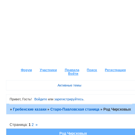
Форум
Участники
Правила
Поиск
Регистрация
Войти
Активные темы
Привет, Гость!
Войдите
или
зарегистрируйтесь
.
»
Гребенские казаки
»
Старо-Павловская станица
»
Род Чирсковых
Страница:
1
2
»
Род Чирсковых