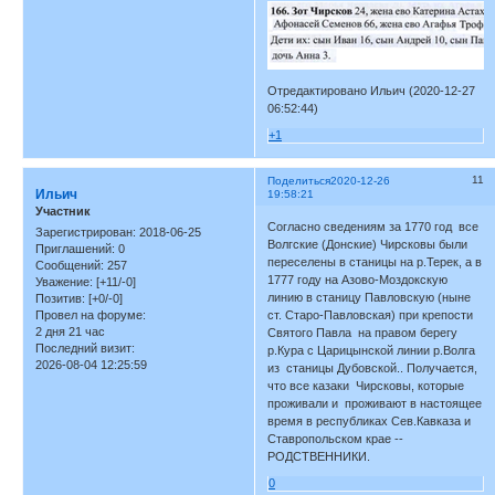
Отредактировано Ильич (2020-12-27
06:52:44)
+1
11
Поделиться
2020-12-26
Ильич
19:58:21
Участник
Согласно сведениям за 1770 год все
Зарегистрирован
: 2018-06-25
Волгские (Донские) Чирсковы были
Приглашений:
0
переселены в станицы на р.Терек, а в
Сообщений:
257
1777 году на Азово-Моздокскую
Уважение:
[+11/-0]
линию в станицу Павловскую (ныне
Позитив:
[+0/-0]
ст. Старо-Павловская) при крепости
Провел на форуме:
2 дня 21 час
Святого Павла на правом берегу
Последний визит:
р.Кура с Царицынской линии р.Волга
2026-08-04 12:25:59
из станицы Дубовской.. Получается,
что все казаки Чирсковы, которые
проживали и проживают в настоящее
время в республиках Сев.Кавказа и
Ставропольском крае --
РОДСТВЕННИКИ.
0