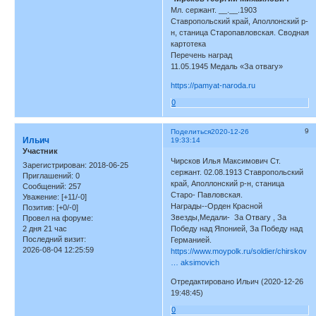
Мл. сержант. __.__.1903
Ставропольский край, Аполлонский р-
н, станица Старопавловская. Сводная
картотека
Перечень наград
11.05.1945 Медаль «За отвагу»
https://pamyat-naroda.ru
0
9
Поделиться
2020-12-26
Ильич
19:33:14
Участник
Чирсков Илья Максимович Ст.
Зарегистрирован
: 2018-06-25
сержант. 02.08.1913 Ставропольский
Приглашений:
0
край, Аполлонский р-н, станица
Сообщений:
257
Старо- Павловская.
Уважение:
[+11/-0]
Награды--Орден Красной
Позитив:
[+0/-0]
Звезды,Медали- За Отвагу , За
Провел на форуме:
2 дня 21 час
Победу над Японией, За Победу над
Последний визит:
Германией.
2026-08-04 12:25:59
https://www.moypolk.ru/soldier/chirskov
… aksimovich
Отредактировано Ильич (2020-12-26
19:48:45)
0