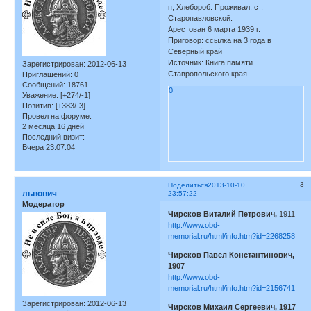
п; Хлебороб. Проживал: ст.
Старопавловской.
Арестован 6 марта 1939 г.
Приговор: ссылка на 3 года в
Северный край
Источник: Книга памяти
Зарегистрирован
: 2012-06-13
Ставропольского края
Приглашений:
0
Сообщений:
18761
0
Уважение:
[+274/-1]
Позитив:
[+383/-3]
Провел на форуме:
2 месяца 16 дней
Последний визит:
Вчера 23:07:04
3
Поделиться
2013-10-10
львович
23:57:22
Модератор
Чирсков Виталий Петрович,
1911
http://www.obd-
memorial.ru/html/info.htm?id=2268258
Чирсков Павел Константинович,
1907
http://www.obd-
memorial.ru/html/info.htm?id=2156741
Зарегистрирован
: 2012-06-13
Чирсков Михаил Сергеевич, 1917