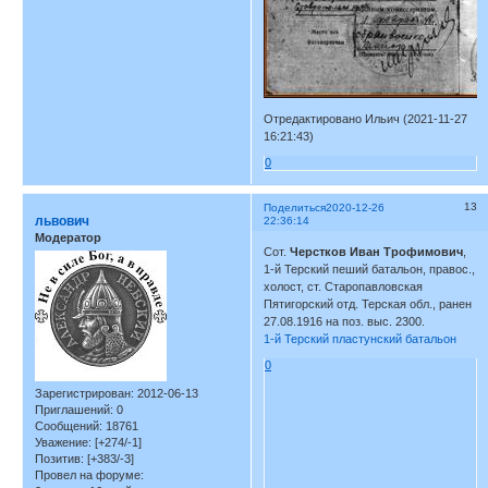
Отредактировано Ильич (2021-11-27
16:21:43)
0
13
Поделиться
2020-12-26
львович
22:36:14
Модератор
Сот.
Черстков Иван Трофимович
,
1-й Терский пеший батальон, правос.,
холост, ст. Старопавловская
Пятигорский отд. Терская обл., ранен
27.08.1916 на поз. выс. 2300.
1-й Терский пластунский батальон
0
Зарегистрирован
: 2012-06-13
Приглашений:
0
Сообщений:
18761
Уважение:
[+274/-1]
Позитив:
[+383/-3]
Провел на форуме: