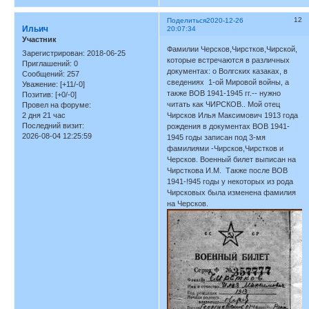
12
Поделиться
2020-12-26
Ильич
20:07:34
Участник
Фамилии Черсков,Чирстков,Чирской,
Зарегистрирован
: 2018-06-25
которые встречаются в различных
Приглашений:
0
документах: о Волгских казаках, в
Сообщений:
257
сведениях 1-ой Мировой войны, а
Уважение:
[+11/-0]
также ВОВ 1941-1945 гг.-- нужно
Позитив:
[+0/-0]
читать как ЧИРСКОВ.. Мой отец
Провел на форуме:
2 дня 21 час
Чирсков Илья Максимович 1913 года
Последний визит:
рождения в документах ВОВ 1941-
2026-08-04 12:25:59
1945 годы записан под 3-мя
фамилиями -Чирсков,Чирстков и
Черсков. Военный билет выписан на
Чирсткова И.М. Также после ВОВ
1941-!945 годы у некоторых из рода
Чирсковых была изменена фамилия
на Черсков.