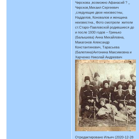
Чирскова ,возможно Афанасий ? ,,
Чирсков,Михаил Сергеевич
,следующие двое неизвестны,
Надделов, Коновалов и женщина
неизвестна., Фото смотрели жители
ст.Старо-Павловской родившиеся до
и после 1930 годов – Гринько
(Балышева) Анна Михайловна,
Макагонов Александр
Константинович, Тарасьева
(Балютина)Антонина Максимовна и
Харченко Николай Андреевич
Отредактировано Ильич (2020-12-28