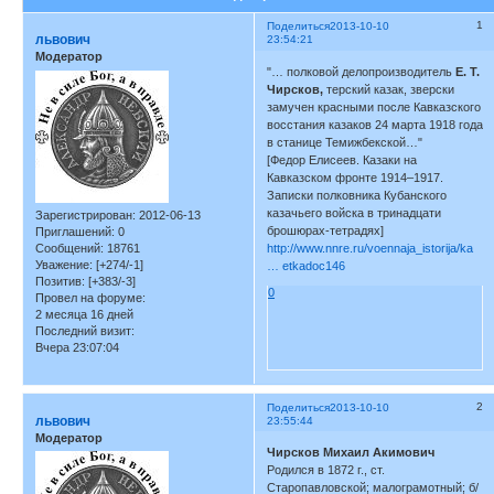
1
Поделиться
2013-10-10
львович
23:54:21
Модератор
"… полковой делопроизводитель
Е. Т.
Чирсков,
терский казак, зверски
замучен красными после Кавказского
восстания казаков 24 марта 1918 года
в станице Темижбекской…"
[Федор Елисеев. Казаки на
Кавказском фронте 1914–1917.
Записки полковника Кубанского
казачьего войска в тринадцати
Зарегистрирован
: 2012-06-13
брошюрах-тетрадях]
Приглашений:
0
Сообщений:
18761
http://www.nnre.ru/voennaja_istorija/ka
Уважение:
[+274/-1]
… etkadoc146
Позитив:
[+383/-3]
0
Провел на форуме:
2 месяца 16 дней
Последний визит:
Вчера 23:07:04
2
Поделиться
2013-10-10
львович
23:55:44
Модератор
Чирсков Михаил Акимович
Родился в 1872 г., ст.
Старопавловской; малограмотный; б/