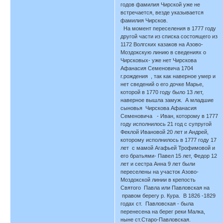
годов фамилия Чирской уже не
встречается, везде указывается
фамилия Чирсков.
На момент переселения в 1777 году
другой части из списка состоящего из
1172 Волгских казаков на Азово-
Моздокскую линию в сведениях о
Чирсковых- уже нет Чирскова
Афанасия Семеновича 1704
г.рождения , так как наверное умер и
нет сведений о его дочке Марье,
которой в 1770 году было 13 лет,
наверное вышла замуж. А младшие
сыновья Чирскова Афанасия
Семеновича - Иван, которому в 1777
году исполнилось 21 год с супругой
Феклой Ивановой 20 лет и Андрей,
которому исполнилось в 1777 году 17
лет с мамой Агафьей Трофимовой и
его братьями- Павел 15 лет, Федор 12
лет и сестра Анна 9 лет были
переселены на участок Азово-
Моздокской линии в крепость
Святого Павла или Павловская на
правом берегу р. Кура. В 1826 -1829
годах ст. Павловская - была
перенесена на берег реки Малка,
ныне ст.Старо-Павловская.