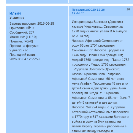
10
Поделиться
2020-12-26
Ильич
19:44:35
Участник
История рода Волгских (Донских)
Зарегистрирован
: 2018-06-25
казаков Чирсковых.. Сведения за
Приглашений:
0
1770 год из книги Гусева В.А выпуск
Сообщений:
257
IV 2014 год
Уважение:
[+11/-0]
Чирсков Афонасей Семенович от
Позитив:
[+0/-0]
роду 66 лет 1704 г.рождения
Провел на форуме:
2 дня 21 час
Сыновья -Зот Чирсков родился в
Последний визит:
1746 году; Иван 1754 г.рождения;
2026-08-04 12:25:59
Андрей 1760 г.рождения; Павел 1762
г.рождения ; Федор 1766 г.рождения
Родители Волгского (Донского)
казака Чирскова Зота-- Чирсков
Афонасей Семенович 66 лет и его
жена Агафья Трофимова 45 лет и их
дети 4 сына и две дочки, Дочь Анна
последняя 3 года. У Чирскова
Афанасия Семеновича 66 лет- было 7
детей- 5 сыновей и две дочки.
Чирсков Зот (24 года) с супругой
Катериной Астаховой был переселен
в 1770 году с 517 казаками Волгского
войска в одну из 5-ти станиц на
левом берегу Терека и расселены в
станицах между г.Моздок и