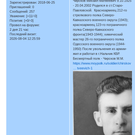
Чирсков Михаил Матвеевич 9.10.1925
Зарегистрирован
: 2018-06-25
- 20.04.2002 Родился в ст.Старо-
Приглашений:
0
Павловской. Красноармеец 212-го
Сообщений:
257
стрелкового полка Северо-
Уважение:
[+11/-0]
Кавказского военного округа (1943);
Позитив:
[+0/-0]
красноармеец 123-го пограничного
Провел на форуме:
2 дня 21 час
полка Северо-Кавказского
Последний визит:
фронта(1943-1944); химический
2026-08-04 12:25:59
мастер 26-го пограничного полка
Одесского военного округа (1944-
1950) После увольнения из армии-
жил и работал в г.Нальчик КБР.
Бесмертный полк - Чирсков М.М.
https://www.moypolk.ru/soldier/chirskov
… tveevich-1