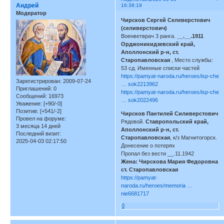
Андрей
16:38:19
Модератор
Чирсков Сергей Селеверстович
(селиверстович)
Военветврач 3 ранга.
__.__.1911
Орджоникидзевский край,
Аполлонский р-н, ст.
Старопавловская
, Место службы:
53 сд. Именные списки частей
https://pamyat-naroda.ru/heroes/isp-che
Зарегистрирован
: 2009-07-24
… sok2213962
Приглашений:
0
https://pamyat-naroda.ru/heroes/isp-che
Сообщений:
16973
… sok2022496
Уважение:
[+90/-0]
Позитив:
[+541/-2]
Чирсков Пантилей Силиверстович
Провел на форуме:
Рядовой.
Ставропольский край,
3 месяца 14 дней
Аполлонский р-н, ст.
Последний визит:
Старопавловская
, к/з Магнитогорск.
2025-04-03 02:17:50
Донесение о потерях
Пропал без вести __.11.1942
Жена: Чирскова Мария Федоровна
ст. Старопавловская
https://pamyat-
naroda.ru/heroes/memoria …
nie6681717
0