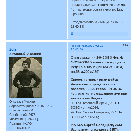
пожаловании Каз. Постушкова ЗОВО
4ст., остающегося за смертию Каз.
Пронина.
Отредактировано Zolin (2023-02-02
18:40:38)
0
129
Поделиться
2023-02-02
Zolin
18:45:30
Активный участник
О награждении 100 ЗОВО 4ст. №
№2252-2351 Чеченского отряда за
Ведено в 1859г. (РГВИА ф.13454,
оп.15, д.200 л.139)
Список нижним чинам войск
Чеченского отряда, на коих
возложены 100 голосных ЗОВО
4ст., за отличие оказанное ими при
взятии аула Ведень:
Откуда:
г.Москва
96. Каз. Афонасий Ирхин, 2 СКП–
Зарегистрирован
: 2015-12-23
ЗОВО 4ст. №2264;
Приглашений:
0
97. Каз. Сергей Болдырев, 2 СКП–
Сообщений:
2478
ЗОВО 4ст. №2266;
Уважение:
[+242/-0]
Позитив:
[+1/-0]
P.s. Каз. Сергей Болдырев, 2СКП
Пол:
Мужской
был ранее награжден в 1857г.