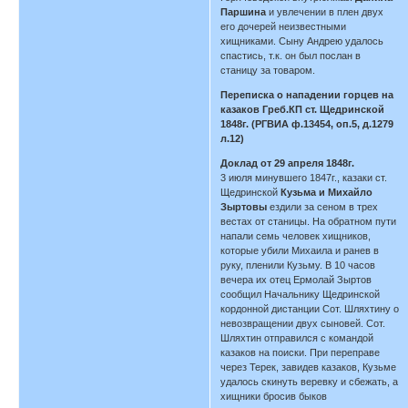
Паршина
и увлечении в плен двух
его дочерей неизвестными
хищниками. Сыну Андрею удалось
спастись, т.к. он был послан в
станицу за товаром.
Переписка о нападении горцев на
казаков Греб.КП ст. Щедринской
1848г. (РГВИА ф.13454, оп.5, д.1279
л.12)
Доклад от 29 апреля 1848г.
3 июля минувшего 1847г., казаки ст.
Щедринской
Кузьма и Михайло
Зыртовы
ездили за сеном в трех
вестах от станицы. На обратном пути
напали семь человек хищников,
которые убили Михаила и ранев в
руку, пленили Кузьму. В 10 часов
вечера их отец Ермолай Зыртов
сообщил Начальнику Щедринской
кордонной дистанции Сот. Шляхтину о
невозвращении двух сыновей. Сот.
Шляхтин отправился с командой
казаков на поиски. При переправе
через Терек, завидев казаков, Кузьме
удалось скинуть веревку и сбежать, а
хищники бросив быков