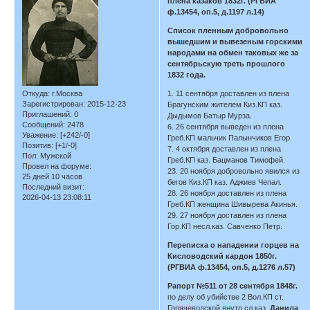
плена казаков 1832г. (РГВИА
ф.13454, оп.5, д.1197 л.14)
Список пленным добровольно
вышедшим и вывезеным горскими
народами на обмен таковых же за
сентябрьскую треть прошлого
1832 года.
Откуда:
г.Москва
1. 11 сентября доставлен из плена
Зарегистрирован
: 2015-12-23
Брагунским жителем Киз.КП каз.
Приглашений:
0
Дыдымов Батыр Мурза.
Сообщений:
2478
6. 26 сентября выведен из плена
Уважение:
[+242/-0]
Греб.КП мальчик Палынчиков Егор.
Позитив:
[+1/-0]
7. 4 октября доставлен из плена
Пол:
Мужской
Греб.КП каз. Бацманов Тимофей.
Провел на форуме:
23. 20 ноября добровольно явился из
25 дней 10 часов
бегов Киз.КП каз. Аджиев Чепал.
Последний визит:
28. 26 ноября доставлен из плена
2026-04-13 23:08:11
Греб.КП женщина Шивырева Акинья.
29. 27 ноября доставлен из плена
Гор.КП несл.каз. Савченко Петр.
Переписка о нападении горцев на
Кисловодский кардон 1850г.
(РГВИА ф.13454, оп.5, д.1276 л.57)
Рапорт №511 от 28 сентября 1848г.
по делу об убийстве 2 Вол.КП ст.
Горячеводской внутр.сл.каз.
Данила