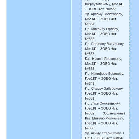
Шерпутовскому, Моз.КП
– ЗОВО 4ст. №855;
Ур. Артему Золотареву,
Моз.КП – ЗОВО 4ст.
№864;
Пр. Михаилу Орлову,
Моз.КП – ЗОВО 4ст.
№856;
Пр. Парфену Васильеву,
Моз.КП – ЗОВО 4ст.
№857;
Каз. Никите Прозорову,
Моз.КП – ЗОВО 4ст.
№858;
Пр. Никифору Борисову,
Греб.КП – ЗОВО 4ст.
№849;
Пр. Сидору Забурунову,
Греб.КП – ЗОВО 4ст.
№851;
Пр. Луке Солнышкину,
Греб.КП – ЗОВО 4ст.
№852; (Солнушкину)
Каз. Матвею Моленчеву,
Греб.КП – ЗОВО 4ст.
№850;
Ур. Акиму Старицкому, 1
СКП – ЗОВО 4ст. №854;