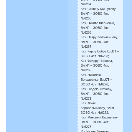
№6264
Каз. Семену Мишукову,
Вл.КП – ЗОВО 4ст.
№6265;
Каз. Никите Шевченко,
Вл.КП – ЗОВО 4ст.
№6266;
Каз. Петру Коломейцову,
Вл.КП – ЗОВО 4ст.
№6267;
Каз. Карпу Бобра Вл.КП –
ЗОВО 4ст. №6268;
Каз. Федору Черевка,
Вл.КП – ЗОВО 4ст.
№6269;
Каз. Николаю
Бондаренке, Вл.КП –
ЗОВО 4ст. №6270;
Каз. Гордею Титкову,
Вл.КП – ЗОВО 4ст.
№6271;
Каз. Фоме
Корабельникову, Вл.КП –
ЗОВО 4ст. №6272;
Каз. Максиму Карпачеву,
Вл.КП – ЗОВО 4ст.
№6273;
Ур. Ивану Бычкову,