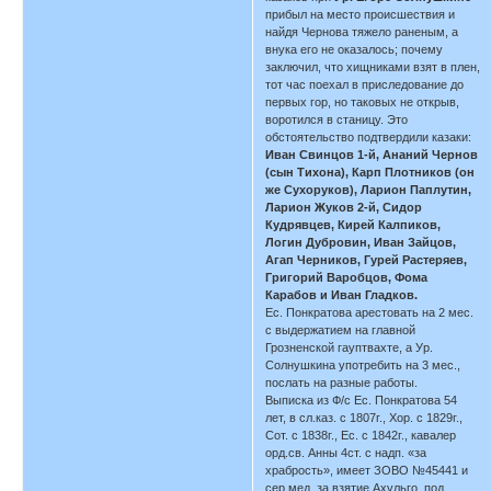
прибыл на место происшествия и
найдя Чернова тяжело раненым, а
внука его не оказалось; почему
заключил, что хищниками взят в плен,
тот час поехал в приследование до
первых гор, но таковых не открыв,
воротился в станицу. Это
обстоятельство подтвердили казаки:
Иван Свинцов 1-й, Ананий Чернов
(сын Тихона), Карп Плотников (он
же Сухоруков), Ларион Паплутин,
Ларион Жуков 2-й, Сидор
Кудрявцев, Кирей Калпиков,
Логин Дубровин, Иван Зайцов,
Агап Черников, Гурей Растеряев,
Григорий Варобцов, Фома
Карабов и Иван Гладков.
Ес. Понкратова арестовать на 2 мес.
с выдержатием на главной
Грозненской гауптвахте, а Ур.
Солнушкина употребить на 3 мес.,
послать на разные работы.
Выписка из Ф/с Ес. Понкратова 54
лет, в сл.каз. с 1807г., Хор. с 1829г.,
Сот. с 1838г., Ес. с 1842г., кавалер
орд.св. Анны 4ст. с надп. «за
храбрость», имеет ЗОВО №45441 и
сер.мед. за взятие Ахульго, под