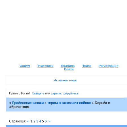
Форум
Участники
Правила
Поиск
Регистрация
Войти
Активные темы
Привет, Гость!
Войдите
или
зарегистрируйтесь
.
»
Гребенские казаки
»
терцы в кавказких войнах
»
Борьба с
абречством
Страница:
«
1
2
3
4
5
6
»