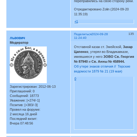
переправились на свою сторону реки.
Отредактировано Zolin (2024-09-20
11:35:19)
+1
135
Поделиться
2024-09-28
львович
11:24:40
Модератор
Отставной казак ст. Змейской,
Захар
Цапенко
, утерял во Владикавказе,
имевшиеся у него
ЗОВО Св. Георгия
№ 87940
и
Св. Анны № 458944.
Об утере знаков отличия // Терские
ведомости 1879 № 21 (19 мая)
0
Зарегистрирован
: 2012-06-13
Приглашений:
0
Сообщений:
18773
Уважение:
[+274/-1]
Позитив:
[+383/-3]
Провел на форуме:
2 месяца 16 дней
Последний визит:
Вчера 07:48:56