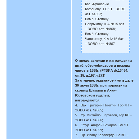
Каз. Афанасию
Кофанову, 1 СКП – ЗОВО
4ст. №853;
Бомб. Степану
Сапрыкину, К-А №15 бат.
– ЗОВО 4ст. №868;
Бомб. Степану
Чаплыгину, К-А №15 бат.
– ЗОВО 4ст. №867.
О представлении и награждении
штаб, обер-офицеров и нижних
чинов в 1858г. (РГВИА ф.13454,
оп.15, д.197 л.271)
За отличие, оказанное ими в деле
30 июля 1858г. при поражении
скопищ Шамиля в Ахки-
Юртовском ущельи,
награждаются:
4. Вах. Григорий Никитин, Гор.КП –
ЗОВО 4ст. №865;
5. Ур. Михайло Шаругаев, Гор.КП –
ЗОВО 4ст. №866;
6. Ст.ур. Андрей Бочаров, Вл.КП –
ЗОВО 4ст. №859;
7. Пр. Ивану Калаберда, Вл.КП –