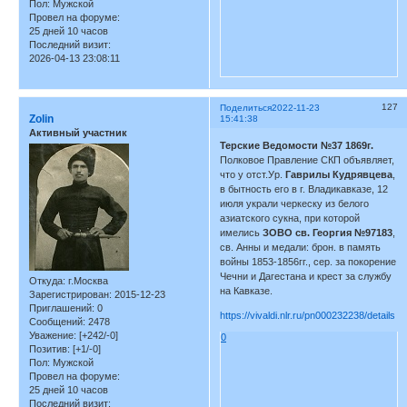
Пол:
Мужской
Провел на форуме:
25 дней 10 часов
Последний визит:
2026-04-13 23:08:11
127
Поделиться
2022-11-23
Zolin
15:41:38
Активный участник
Терские Ведомости №37 1869г.
Полковое Правление СКП объявляет,
что у отст.Ур.
Гаврилы Кудрявцева
,
в бытность его в г. Владикавказе, 12
июля украли черкеску из белого
азиатского сукна, при которой
имелись
ЗОВО св. Георгия №97183
,
св. Анны и медали: брон. в память
войны 1853-1856гг., сер. за покорение
Чечни и Дагестана и крест за службу
Откуда:
г.Москва
на Кавказе.
Зарегистрирован
: 2015-12-23
Приглашений:
0
https://vivaldi.nlr.ru/pn000232238/details
Сообщений:
2478
Уважение:
[+242/-0]
0
Позитив:
[+1/-0]
Пол:
Мужской
Провел на форуме:
25 дней 10 часов
Последний визит: