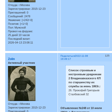
Откуда:
г.Москва
Зарегистрирован
: 2015-12-23
Приглашений:
0
Сообщений:
2478
Уважение:
[+242/-0]
Позитив:
[+1/-0]
Пол:
Мужской
Провел на форуме:
25 дней 10 часов
Последний визит:
2026-04-13 23:08:11
125
Поделиться
2022-11-08
Zolin
19:49:17
Активный участник
Список строевым и
нестроевым урядникам
2 Владикавказского КП
по старшинству их
службы за июнь 1863г.:
26. Прокофий Григорьев
Сталбовский 32
Откуда:
г.Москва
Зарегистрирован
: 2015-12-23
Объявление №248 от 10 июля
Приглашений:
0
1864г. г. Владикавказ.