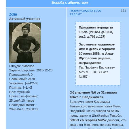
Борьба с абречством
121
Поделиться
2022-10-20
Zolin
13:14:07
Активный участник
Приказная тетрадь за
1859г. (РГВИА ф.1058,
оп.2, д.792 л.127)
За отличие, оказанное
ими в делах с горцами
30 июля 1858г. в Ахки-
Юртовском ущельи,
награждаются:
Откуда:
г.Москва
Пр. Парфену Васильеву,
Зарегистрирован
: 2015-12-23
Моз.КП – ЗОВО 4ст.
Приглашений:
0
№857;
Сообщений:
2478
Уважение:
[+242/-0]
Позитив:
[+1/-0]
Пол:
Мужской
Объявление №6 от 31 января
Провел на форуме:
1862г. г. Владикавказ.
25 дней 10 часов
За отсутствием Командира
Последний визит:
Тенгинского пехотного полка Полк.
2026-04-13 23:08:11
Нордштейн от 24 января за №187,
представляя в Штаб войск Тер.обл.
ЗОВО св.Георгия №857
доносит, что
знак этот 9-го числа сего же месяца,