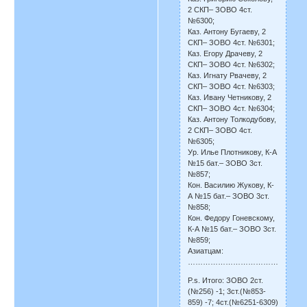
2 СКП– ЗОВО 4ст.
№6300;
Каз. Антону Бугаеву, 2
СКП– ЗОВО 4ст. №6301;
Каз. Егору Драчеву, 2
СКП– ЗОВО 4ст. №6302;
Каз. Игнату Рвачеву, 2
СКП– ЗОВО 4ст. №6303;
Каз. Ивану Четникову, 2
СКП– ЗОВО 4ст. №6304;
Каз. Антону Толкодубову,
2 СКП– ЗОВО 4ст.
№6305;
Ур. Илье Плотникову, К-А
№15 бат.– ЗОВО 3ст.
№857;
Кон. Василию Жукову, К-
А №15 бат.– ЗОВО 3ст.
№858;
Кон. Федору Гоневскому,
К-А №15 бат.– ЗОВО 3ст.
№859;
Азиатцам:
…………………………………………
P.s. Итого: ЗОВО 2ст.
(№256) -1; 3ст.(№853-
859) -7; 4ст.(№6251-6309)