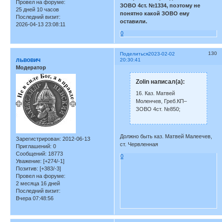
Провел на форуме:
ЗОВО 4ст. №1334, поэтому не
25 дней 10 часов
понятно какой ЗОВО ему
Последний визит:
оставили.
2026-04-13 23:08:11
0
130
Поделиться
2023-02-02
львович
20:30:41
Модератор
Zolin написал(а):
16. Каз. Матвей
Моленчев, Греб.КП–
ЗОВО 4ст. №850;
Должно быть каз. Матвей Малеечев,
Зарегистрирован
: 2012-06-13
ст. Червленная
Приглашений:
0
Сообщений:
18773
0
Уважение:
[+274/-1]
Позитив:
[+383/-3]
Провел на форуме:
2 месяца 16 дней
Последний визит:
Вчера 07:48:56