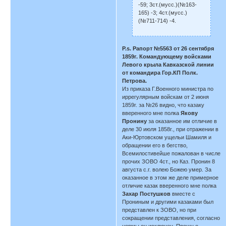
-59; 3ст.(мусс.)(№163-
165) -3; 4ст.(мусс.)
(№711-714) -4.
P.s. Рапорт №5563 от 26 сентября
1859г. Командующему войсками
Левого крыла Кавказской линии
от командира Гор.КП Полк.
Петрова.
Из приказа Г.Военного министра по
иррегулярным войскам от 2 июня
1859г. за №26 видно, что казаку
вверенного мне полка
Якову
Пронину
за оказанное им отличие в
деле 30 июля 1858г., при отражении в
Аки-Юртовском ущельи Шамиля и
обращении его в бегство,
Всемилостивейше пожалован в числе
прочих ЗОВО 4ст., но Каз. Пронин 8
августа с.г. волею Божею умер. За
оказанное в этом же деле примерное
отличие казак вверенного мне полка
Захар Постушков
вместе с
Прониным и другими казаками был
представлен к ЗОВО, но при
сокращении представления, согласно
нормы он исключен. Прошу о