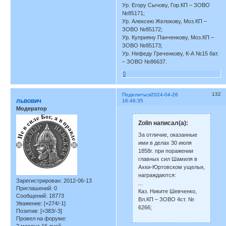
Ур. Егору Сычову, Гор.КП – ЗОВО
№85171;
Ур. Алексею Желокову, Моз.КП –
ЗОВО №85172;
Ур. Куприяну Панченкову, Моз.КП –
ЗОВО №85173;
Ур. Нефеду Греченкову, К-А №15 бат.
– ЗОВО №86637.
0
132
Поделиться
2024-04-26
львович
16:46:35
Модератор
Zolin написал(а):
За отличие, оказанные
ими в делах 30 июля
1858г. при поражении
главных сил Шамиля в
Ахки-Юртовском ущельи,
награждаются:
Зарегистрирован
: 2012-06-13
...
Приглашений:
0
Каз. Никите Шевченко,
Сообщений:
18773
Вл.КП – ЗОВО 4ст. №
Уважение:
[+274/-1]
6266;
Позитив:
[+383/-3]
Провел на форуме: