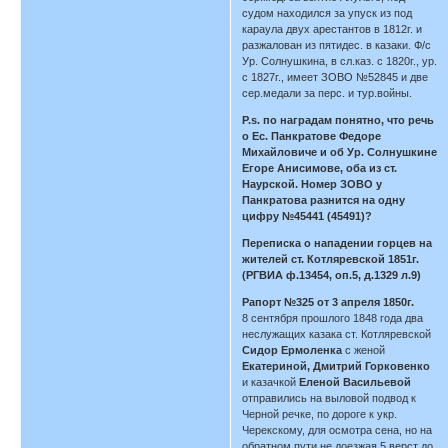
судом находился за упуск из под
караула двух арестантов в 1812г. и
разжалован из пятидес. в казаки. Ф/с
Ур. Солнушкина, в сл.каз. с 1820г., ур.
с 1827г., имеет ЗОВО №52845 и две
сер.медали за перс. и тур.войны.
P.s. по наградам понятно, что речь
о Ес. Панкратове Федоре
Михайловиче и об Ур. Солнушкине
Егоре Анисимове, оба из ст.
Наурской. Номер ЗОВО у
Панкратова разнится на одну
цифру №45441 (45491)?
Переписка о нападении горцев на
жителей ст. Котляревской 1851г.
(РГВИА ф.13454, оп.5, д.1329 л.9)
Рапорт №325 от 3 апреля 1850г.
8 сентября прошлого 1848 года два
неслужащих казака ст. Котляревской
Сидор Ермоленка
с женой
Екатериной, Дмитрий Горковенко
и казачкой
Еленой Васильевой
отправились на выловой подвод к
Черной речке, по дороге к укр.
Черекскому, для осмотра сена, но на
обратном пути не доезжая 5 верст до