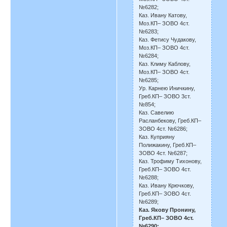
№6282;
Каз. Ивану Катову,
Моз.КП– ЗОВО 4ст.
№6283;
Каз. Фетису Чудакову,
Моз.КП– ЗОВО 4ст.
№6284;
Каз. Климу Каблову,
Моз.КП– ЗОВО 4ст.
№6285;
Ур. Карнею Иничкину,
Греб.КП– ЗОВО 3ст.
№854;
Каз. Савелию
Расланбекову, Греб.КП–
ЗОВО 4ст. №6286;
Каз. Куприяну
Полижакину, Греб.КП–
ЗОВО 4ст. №6287;
Каз. Трофиму Тихонову,
Греб.КП– ЗОВО 4ст.
№6288;
Каз. Ивану Крючкову,
Греб.КП– ЗОВО 4ст.
№6289;
Каз. Якову Пронину,
Греб.КП– ЗОВО 4ст.
№6290;