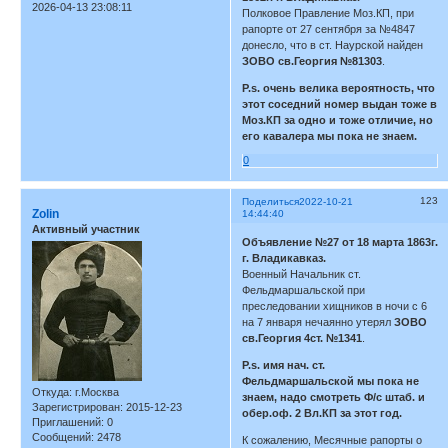
2026-04-13 23:08:11
Полковое Правление Моз.КП, при
рапорте от 27 сентября за №4847
донесло, что в ст. Наурской найден
ЗОВО св.Георгия №81303
.
P.s. очень велика вероятность, что
этот соседний номер выдан тоже в
Моз.КП за одно и тоже отличие, но
его кавалера мы пока не знаем.
0
123
Поделиться
2022-10-21
Zolin
14:44:40
Активный участник
Объявление №27 от 18 марта 1863г.
г. Владикавказ.
Военный Начальник ст.
Фельдмаршальской при
преследовании хищников в ночи с 6
на 7 января нечаянно утерял
ЗОВО
св.Георгия 4ст. №1341
.
P.s. имя нач. ст.
Фельдмаршальской мы пока не
Откуда:
г.Москва
знаем, надо смотреть Ф/с штаб. и
Зарегистрирован
: 2015-12-23
обер.оф. 2 Вл.КП за этот год.
Приглашений:
0
Сообщений:
2478
К сожалению, Месячные рапорты о