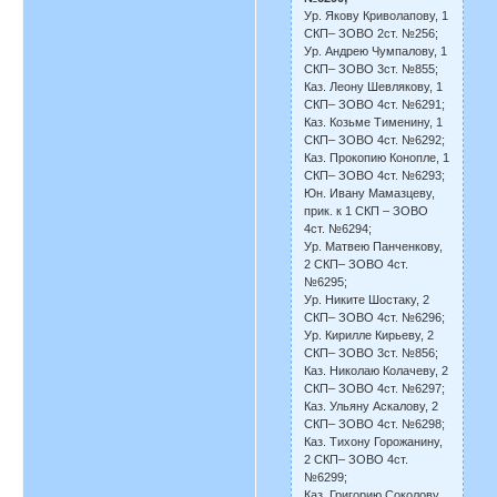
Ур. Якову Криволапову, 1
СКП– ЗОВО 2ст. №256;
Ур. Андрею Чумпалову, 1
СКП– ЗОВО 3ст. №855;
Каз. Леону Шевлякову, 1
СКП– ЗОВО 4ст. №6291;
Каз. Козьме Тименину, 1
СКП– ЗОВО 4ст. №6292;
Каз. Прокопию Конопле, 1
СКП– ЗОВО 4ст. №6293;
Юн. Ивану Мамазцеву,
прик. к 1 СКП – ЗОВО
4ст. №6294;
Ур. Матвею Панченкову,
2 СКП– ЗОВО 4ст.
№6295;
Ур. Никите Шостаку, 2
СКП– ЗОВО 4ст. №6296;
Ур. Кирилле Кирьеву, 2
СКП– ЗОВО 3ст. №856;
Каз. Николаю Колачеву, 2
СКП– ЗОВО 4ст. №6297;
Каз. Ульяну Аскалову, 2
СКП– ЗОВО 4ст. №6298;
Каз. Тихону Горожанину,
2 СКП– ЗОВО 4ст.
№6299;
Каз. Григорию Соколову,