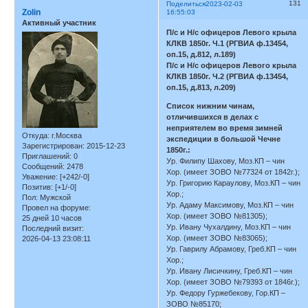
131
Поделиться
2023-02-03
Zolin
16:55:03
Активный участник
П/с и Н/с офицеров Левого крыла
КЛКВ 1850г. Ч.1 (РГВИА ф.13454,
оп.15, д.812, л.189)
П/с и Н/с офицеров Левого крыла
КЛКВ 1850г. Ч.2 (РГВИА ф.13454,
оп.15, д.813, л.209)
Список нижним чинам,
отличившихся в делах с
неприятелем во время зимней
Откуда:
г.Москва
экспедиции в большой Чечне
Зарегистрирован
: 2015-12-23
1850г.:
Приглашений:
0
Ур. Филипу Шахову, Моз.КП – чин
Сообщений:
2478
Хор. (имеет ЗОВО №77324 от 1842г.);
Уважение:
[+242/-0]
Ур. Григорию Караулову, Моз.КП – чин
Позитив:
[+1/-0]
Хор.;
Пол:
Мужской
Ур. Адаму Максимову, Моз.КП – чин
Провел на форуме:
Хор. (имеет ЗОВО №81305);
25 дней 10 часов
Ур. Ивану Чухалдину, Моз.КП – чин
Последний визит:
Хор. (имеет ЗОВО №83065);
2026-04-13 23:08:11
Ур. Гаврилу Абрамову, Греб.КП – чин
Хор.;
Ур. Ивану Лисичкину, Греб.КП – чин
Хор. (имеет ЗОВО №79393 от 1846г.);
Ур. Федору Гуржебекову, Гор.КП –
ЗОВО №85170;