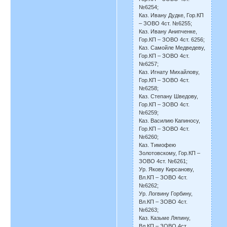
№6254;
Каз. Ивану Дудке, Гор.КП
– ЗОВО 4ст. №6255;
Каз. Ивану Анипченке,
Гор.КП – ЗОВО 4ст. 6256;
Каз. Самойле Медведеву,
Гор.КП – ЗОВО 4ст.
№6257;
Каз. Игнату Михайлову,
Гор.КП – ЗОВО 4ст.
№6258;
Каз. Степану Шведову,
Гор.КП – ЗОВО 4ст.
№6259;
Каз. Василию Капиносу,
Гор.КП – ЗОВО 4ст.
№6260;
Каз. Тимофею
Золотовскому, Гор.КП –
ЗОВО 4ст. №6261;
Ур. Якову Кирсанову,
Вл.КП – ЗОВО 4ст.
№6262;
Ур. Логвину Горбину,
Вл.КП – ЗОВО 4ст.
№6263;
Каз. Казьме Ляпину,
Вл.КП – ЗОВО 4ст.