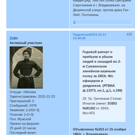
найден ряд. Тенг.пех.полка Григорием
Сироткиным в г. Владикавказе, на
Дворянской улице, против дома Ген.-
Лейт. Полтинина.
0
122
Поделиться
2022-10-21
Zolin
13:48:46
Активный участник
Годовой рапорт о
прибыли и убыли
людей и лошадей во 2-
м Сунженском
линейном казачьем
полку за 1853г. Ф/с
офицеров и
урядников. (РГВИА
ф.13373, оп.1, д.1, л.199)
Откуда:
г.Москва
Зарегистрирован
: 2015-12-23
28. Ур. Греченков Степан
Приглашений:
0
Игнатов (имеет
ЗОВО
Сообщений:
2478
№81302
от 1843г.
Уважение:
[+242/-0]
Моз.КП)
Позитив:
[+1/-0]
Пол:
Мужской
Провел на форуме:
25 дней 10 часов
Объявление №253 от 15 ноября
Последний визит:
1862г. г. Владикавказ.