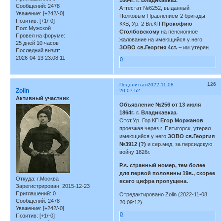
Сообщений:
2478
Аттестат №6252, выданный
Уважение:
[+242/-0]
Полковым Правлением 2 бригады
Позитив:
[+1/-0]
ККВ, Ур. 2 Вл.КП
Прокофию
Пол:
Мужской
Столбовскому
на пенсионное
Провел на форуме:
жалование на имеющийся у него
25 дней 10 часов
ЗОВО св.Георгия 4ст.
– им утерян.
Последний визит:
2026-04-13 23:08:11
0
126
Поделиться
2022-11-08
Zolin
20:07:52
Активный участник
Объявление №256 от 13 июля
1864г. г. Владикавказ.
Отст.Ур. Гор.КП
Егор Моржанов
,
проезжая через г. Пятигорск, утерял
имеющийся у него
ЗОВО св.Георгия
№3912 (?)
и сер.мед. за персидскую
войну 1826г.
P.s. странный номер, тем более
для первой половины 19в., скорее
Откуда:
г.Москва
всего цифра пропущена.
Зарегистрирован
: 2015-12-23
Приглашений:
0
Отредактировано Zolin (2022-11-08
Сообщений:
2478
20:09:12)
Уважение:
[+242/-0]
0
Позитив:
[+1/-0]