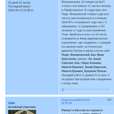
Венеровскому 16 января за №13
25 дней 10 часов
стянуть все войска 17 числа к вечеру
Последний визит:
в Парбучевскую. В следствии чего
2026-04-13 23:08:11
Подп. Венеровский собрал туда всю
пехоту расположенную в станицах
Греб.КП и отправился туда сам с 5
офицерами, 11 урядниками и 191
казаком от туда по распоряжению
Полк. Фрейтага в ночь по 19 число
отправился в Амир Аджиюртовское
укрепление, где соединясь с отрядом
его делали набег на чеченскую
деревню Гертме в каком случае убит
Подп. Венеровский, Каз. Иван
Крестелев
, ранено:
Ур. Аким
Сергеев, Каз.: Наум Алишев,
Никита Башкин, Захар Барьков,
Никита Еремен, Куприян Попов
.
Лошадей убито 4, ранено 5 из коих 2
на дороге при возвратном следовании
к полку пали.
0
134
Поделиться
2024-09-20
Zolin
11:31:00
Активный участник
Рапорт о бегстве из горского