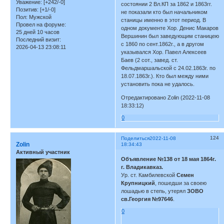
Уважение:
[+242/-0]
состоянии 2 Вл.КП за 1862 и 1863гг.
Позитив:
[+1/-0]
не показали кто был начальником
Пол:
Мужской
станицы именно в этот период. В
Провел на форуме:
одном документе Хор. Денис Макаров
25 дней 10 часов
Вершинин был заведующим станицею
Последний визит:
с 1860 по сент.1862г., а в другом
2026-04-13 23:08:11
указывался Хор. Павел Алексеев
Баев (2 сот., завед. ст.
Фельдмаршальской с 24.02.1863г. по
18.07.1863г.). Кто был между ними
установить пока не удалось.
Отредактировано Zolin (2022-11-08
18:33:12)
0
124
Поделиться
2022-11-08
Zolin
18:34:43
Активный участник
Объявление №138 от 18 мая 1864г.
г. Владикавказ.
Ур. ст. Камбилевской
Семен
Крупницкий
, пошедши за своею
лошадью в степь, утерял
ЗОВО
св.Георгия №97646
.
0