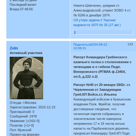
2 месяца 16 дней
Последний визит:
Никита Шевченко, урядник ст.
Вчера 07:48:56
Александровской, утерял ЗОВО 4 ст.
№ 6266 в декабре 1874.
Об утере ордена // Терские
ведомости 1875 № 35 (27 авг.)
0
133
Поделиться
2024-08-22
Zolin
10:06:31
Активный участник
Рапорт Командира Гребенского
казачьего полка о столкновении с
чеченцами и о гибели Подп.
Венеровского (РГВИА ф.13454,
оп.5, д.222 л.2)
Рапорт №40 от 20 января 1842г. ст.
Червленная от Заведующим
Греб.КП Войск.ст. Ильина
Командующий войском в Кумыкском
Откуда:
г.Москва
владении Полк. Фрейтаг, получив
Зарегистрирован
: 2015-12-23
достоверные сведение, что
Приглашений:
0
чеченская партия собравшись в
Сообщений:
2478
значительном числе намерена
Уважение:
[+242/-0]
неприменно 17 и 18 числа ночью
Позитив:
[+1/-0]
напасть на Парбачевскую деревню,
Пол:
Мужской
предписал Командиру Греб.КП Подп.
Провел на форуме: