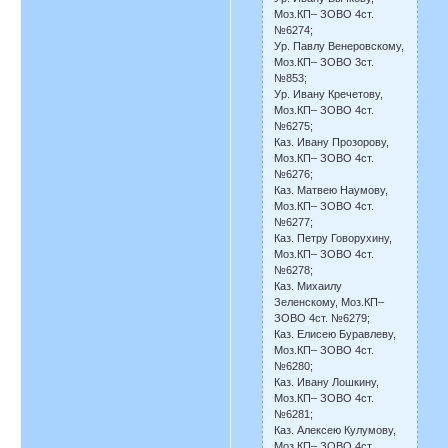
Моз.КП– ЗОВО 4ст.
№6274;
Ур. Павлу Венеровскому,
Моз.КП– ЗОВО 3ст.
№853;
Ур. Ивану Кречетову,
Моз.КП– ЗОВО 4ст.
№6275;
Каз. Ивану Прозорову,
Моз.КП– ЗОВО 4ст.
№6276;
Каз. Матвею Наумову,
Моз.КП– ЗОВО 4ст.
№6277;
Каз. Петру Говорухину,
Моз.КП– ЗОВО 4ст.
№6278;
Каз. Михаилу
Зеленскому, Моз.КП–
ЗОВО 4ст. №6279;
Каз. Елисею Буравлеву,
Моз.КП– ЗОВО 4ст.
№6280;
Каз. Ивану Лошкину,
Моз.КП– ЗОВО 4ст.
№6281;
Каз. Алексею Кулумову,
Моз.КП– ЗОВО 4ст.