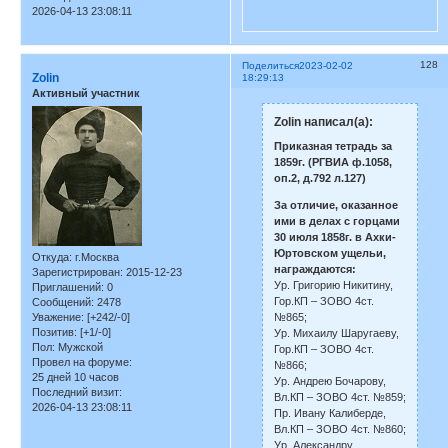
2026-04-13 23:08:11
128
Поделиться
2023-02-02
Zolin
18:29:13
Активный участник
Zolin написал(а):
Приказная тетрадь за
1859г. (РГВИА ф.1058,
оп.2, д.792 л.127)
За отличие, оказанное
ими в делах с горцами
30 июля 1858г. в Ахки-
Юртовском ущельи,
Откуда:
г.Москва
награждаются:
Зарегистрирован
: 2015-12-23
Ур. Григорию Никитину,
Приглашений:
0
Гор.КП – ЗОВО 4ст.
Сообщений:
2478
№865;
Уважение:
[+242/-0]
Позитив:
[+1/-0]
Ур. Михаилу Шаругаеву,
Пол:
Мужской
Гор.КП – ЗОВО 4ст.
Провел на форуме:
№866;
25 дней 10 часов
Ур. Андрею Бочарову,
Последний визит:
Вл.КП – ЗОВО 4ст. №859;
2026-04-13 23:08:11
Пр. Ивану Калиберде,
Вл.КП – ЗОВО 4ст. №860;
Ур. Александру